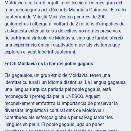
Moldàvia acull amb orgull la col·lecció de vi més gran del
món, reconeguda pels Rècords Mundials Guinness. El celler
subterrani de Mileștii Mici s’estén per més de 200
quilòmetres i alberga al voltant de 2 milions d’ampolles de
vi. Aquesta extensa xarxa de cellers no només preserva el
ric patrimoni vinícola de Moldàvia, sinó que també ofereix
una experiència única i captivadora per als visitants que
exploren el vast laberint subterrani.
Fet 3: Moldàvia és la llar del poble gagaús
Els gagaüsos, un grup ètnic de Moldàvia, tenen una
identitat cultural i un idioma distintius. La llengua gagaüsa,
una llengua túrquica parlada pel poble gagaús, està
reconeguda i protegida per la UNESCO. Aquest
reconeixement emfatitza la importància de preservar la
diversitat lingüística i cultural dins de Moldàvia i
contribueix als esforços globals per salvaguardar les
llengües en perill. El poble gagaús juga un paper