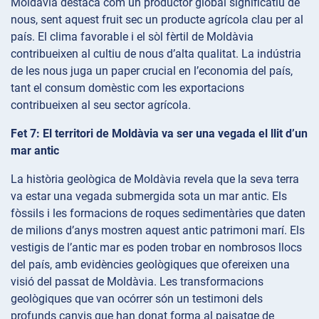
Moldàvia destaca com un productor global significatiu de
nous, sent aquest fruit sec un producte agrícola clau per al
país. El clima favorable i el sòl fèrtil de Moldàvia
contribueixen al cultiu de nous d’alta qualitat. La indústria
de les nous juga un paper crucial en l’economia del país,
tant el consum domèstic com les exportacions
contribueixen al seu sector agrícola.
Fet 7: El territori de Moldàvia va ser una vegada el llit d’un
mar antic
La història geològica de Moldàvia revela que la seva terra
va estar una vegada submergida sota un mar antic. Els
fòssils i les formacions de roques sedimentàries que daten
de milions d’anys mostren aquest antic patrimoni marí. Els
vestigis de l’antic mar es poden trobar en nombrosos llocs
del país, amb evidències geològiques que ofereixen una
visió del passat de Moldàvia. Les transformacions
geològiques que van ocórrer són un testimoni dels
profunds canvis que han donat forma al paisatge de