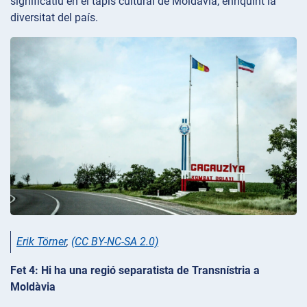
significatiu en el tapís cultural de Moldàvia, enriquint la
diversitat del país.
Erik Törner
,
(CC BY-NC-SA 2.0)
Fet 4: Hi ha una regió separatista de Transnístria a
Moldàvia