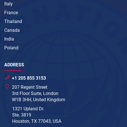
Italy
France
Thailand
Canada
India
Poland
ADDRESS
+1 205 855 3153
207 Regent Street
3rd Floor Suite, London
W1B 3HH, United Kingdom
1321 Upland Dr.
Ste. 3819
Houston, TX 77043, USA