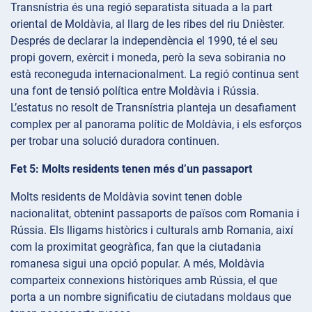
Transnístria és una regió separatista situada a la part
oriental de Moldàvia, al llarg de les ribes del riu Dnièster.
Després de declarar la independència el 1990, té el seu
propi govern, exèrcit i moneda, però la seva sobirania no
està reconeguda internacionalment. La regió continua sent
una font de tensió política entre Moldàvia i Rússia.
L’estatus no resolt de Transnístria planteja un desafiament
complex per al panorama polític de Moldàvia, i els esforços
per trobar una solució duradora continuen.
Fet 5: Molts residents tenen més d’un passaport
Molts residents de Moldàvia sovint tenen doble
nacionalitat, obtenint passaports de països com Romania i
Rússia. Els lligams històrics i culturals amb Romania, així
com la proximitat geogràfica, fan que la ciutadania
romanesa sigui una opció popular. A més, Moldàvia
comparteix connexions històriques amb Rússia, el que
porta a un nombre significatiu de ciutadans moldaus que