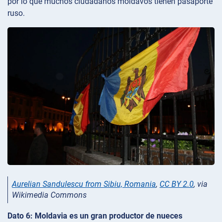
por lo que muchos ciudadanos moldavos tienen pasaporte
ruso.
Aurelian Sandulescu from Sibiu, Romania
,
CC BY 2.0
, via
Wikimedia Commons
Dato 6: Moldavia es un gran productor de nueces