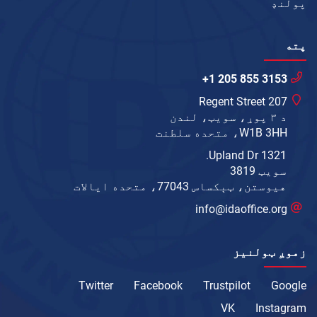
پولنډ
پته
+1 205 855 3153
207 Regent Street
د ۳ پوړ، سویټ، لندن
W1B 3HH، متحده سلطنت
1321 Upland Dr.
سویټ 3819
هیوستن، ټېکساس 77043، متحده ایالات
info@idaoffice.org
زموږ ټولنیز
Twitter
Facebook
Trustpilot
Google
VK
Instagram