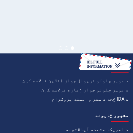
څنګه
د موټر چلولو نړیوال جواز آنلاین ترلاسه کړئ
د موټر چلولو جواز ژباړه ترلاسه کړئ
د IDA څخه د سفر وابسته پروګرام
مشهور ځايونه
د امریکا متحده آیالاتونه