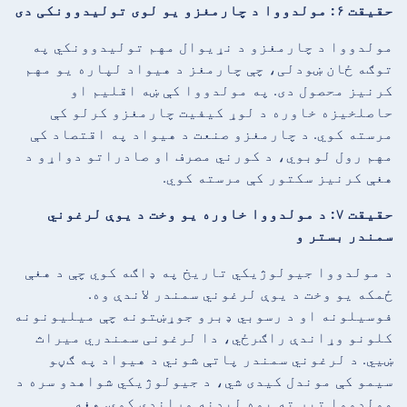
حقیقت ۶: مولدووا د چارمغزو یو لوی تولیدوونکی دی
مولدووا د چارمغزو د نړیوال مهم تولیدوونکي په
توګه ځان ښودلی، چې چارمغز د هیواد لپاره یو مهم
کرنیز محصول دی. په مولدووا کې ښه اقلیم او
حاصلخیزه خاوره د لوړ کیفیت چارمغزو کرلو کې
مرسته کوي. د چارمغزو صنعت د هیواد په اقتصاد کې
مهم رول لوبوي، د کورني مصرف او صادراتو دواړو د
هغې کرنیز سکتور کې مرسته کوي.
حقیقت ۷: د مولدووا خاوره یو وخت د یوې لرغوني
سمندر بستر و
د مولدووا جیولوژیکي تاریخ په ډاګه کوي چې د هغې
ځمکه یو وخت د یوې لرغوني سمندر لاندې وه.
فوسیلونه او د رسوبي ډبرو جوړښتونه چې میلیونونه
کلونو وړاندې راګرځي، دا لرغونی سمندري میراث
ښیي. د لرغوني سمندر پاتې شوني د هیواد په ګڼو
سیمو کې موندل کیدی شي، د جیولوژیکي شواهدو سره د
مولدووا تیر ته یوه لیدنه وړاندې کوي. هغه