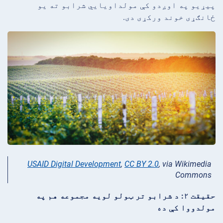
پیړیو په اوږدو کې مولداویایي شرابو ته یو
ځانګړی خوند ورکړی دی.
USAID Digital Development
,
CC BY 2.0
, via Wikimedia
Commons
حقیقت ۲: د شرابو تر ټولو لویه مجموعه هم په
مولدووا کې ده