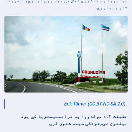
مولدووا په کلتوري نقش کې مهم رول لوبوي، د هیواد
تنوع بډایوي.
Erik Törner
,
(CC BY-NC-SA 2.0)
حقیقت ۴: د مولدووا په ترانسنیستریا کې یوه
بیلتون غوښتونکې سیمه شتون لري