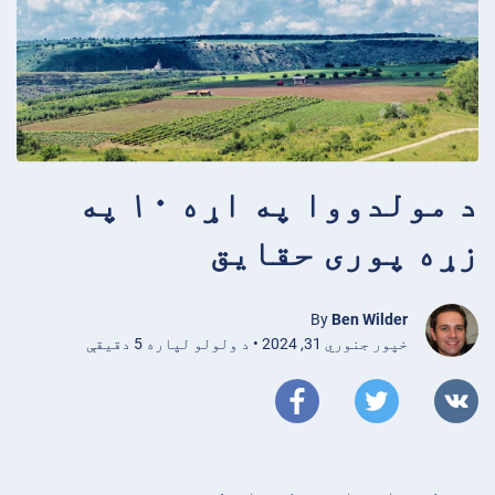
د مولدووا په اړه ۱۰ په
زړه پوری حقایق
By
Ben Wilder
خپور جنوري 31, 2024 • د ولولو لپاره 5 دقیقې