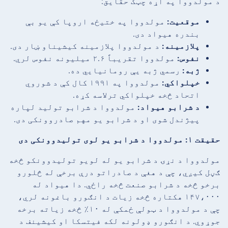
د مولدووا په اړه چټک حقایق:
موقعیت:
مولدووا په ختیځه اروپا کې یو بې
بندره هیواد دی.
پلازمینه:
د مولدووا پلازمینه کیشیناو ښار دی.
نفوس:
مولدووا تقریباً ۲.۶ میلیونه نفوس لري.
ژبه:
رسمي ژبه یې رومانیایي ده.
خپلواکي:
مولدووا په ۱۹۹۱ کال کې د شوروي
اتحاد څخه خپلواکي ترلاسه کړه.
د شرابو هیواد:
مولدووا د شرابو تولید لپاره
پیژندل شوی او د شرابو یو مهم صادروونکی دی.
حقیقت ۱: مولدووا د شرابو یو لوی تولیدوونکی دی
مولدووا د نړۍ د شرابو یو له لویو تولیدوونکو څخه
ګڼل کیږي، چې د هغې د صادراتو درې برخې له څلورو
برخو څخه د شرابو صنعت څخه راځي. دا هیواد له
۱۴۷،۰۰۰ هکتاره څخه زیات د انګورو باغونه لري،
چې د مولدووا د ټولې ځمکې له ۱۰٪ څخه زیاته برخه
جوړوي. د انګورو ډولونه لکه فیتسکا او کیشینف د