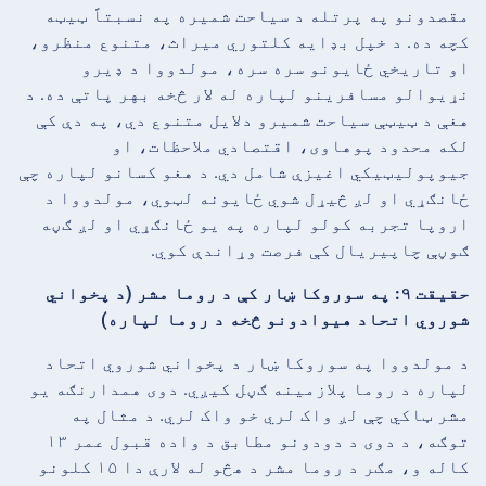
مقصدونو په پرتله د سیاحت شمیره په نسبتاً ټیټه
کچه ده. د خپل بډایه کلتوري میراث، متنوع منظرو،
او تاریخي ځایونو سره سره، مولدووا د ډیرو
نړیوالو مسافرینو لپاره له لار څخه بهر پاتې ده. د
هغې د ټیټې سیاحت شمیرو دلایل متنوع دي، په دې کې
لکه محدود پوهاوی، اقتصادي ملاحظات، او
جیوپولیټیکي اغیزې شامل دي. د هغو کسانو لپاره چې
ځانګړي او لږ څیړل شوي ځایونه لټوي، مولدووا د
اروپا تجربه کولو لپاره په یو ځانګړي او لږ ګڼه
ګوڼې چاپیریال کې فرصت وړاندې کوي.
حقیقت ۹: په سوروکا ښار کې د روما مشر (د پخواني
شوروي اتحاد هیوادونو څخه د روما لپاره)
د مولدووا په سوروکا ښار د پخواني شوروي اتحاد
لپاره د روما پلازمینه ګڼل کیږي. دوی همدارنګه یو
مشر ټاکي چې لږ واک لري خو واک لري. د مثال په
توګه، د دوی د دودونو مطابق د واده قبول عمر ۱۳
کاله و، مګر د روما مشر د هڅو له لارې دا ۱۵ کلونو