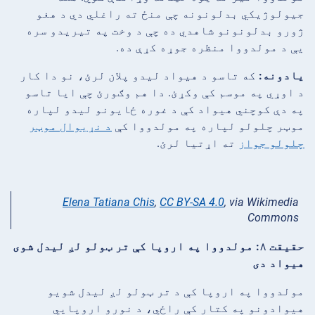
جیولوژیکي بدلونونه چې منځ ته راغلي دي د هغو
ژورو بدلونونو شاهدي ده چې د وخت په تیریدو سره
یې د مولدووا منظره جوړه کړې ده.
یادونه:
که تاسو د هیواد لیدو پلان لرئ، نو دا کار
د اوړي په موسم کې وکړئ. دا هم وګورئ چې ایا تاسو
په دې کوچني هیواد کې د غوره ځایونو لیدو لپاره
موټر چلولو لپاره په مولدووا کې
د نړیوال موټر
چلولو جواز
ته اړتیا لرئ.
Elena Tatiana Chis
,
CC BY-SA 4.0
, via Wikimedia
Commons
حقیقت ۸: مولدووا په اروپا کې تر ټولو لږ لیدل شوی
هیواد دی
مولدووا په اروپا کې د تر ټولو لږ لیدل شویو
هیوادونو په کتار کې راځي، د نورو اروپایي