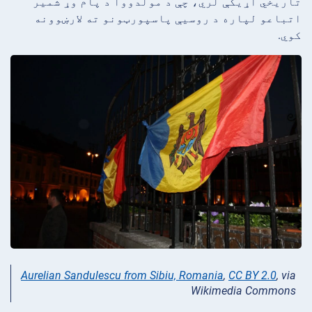
تاریخي اړیکې لري، چې د مولدووا د پام وړ شمیر
اتباعو لپاره د روسیې پاسپورټونو ته لارښوونه
کوي.
Aurelian Sandulescu from Sibiu, Romania
,
CC BY 2.0
, via
Wikimedia Commons