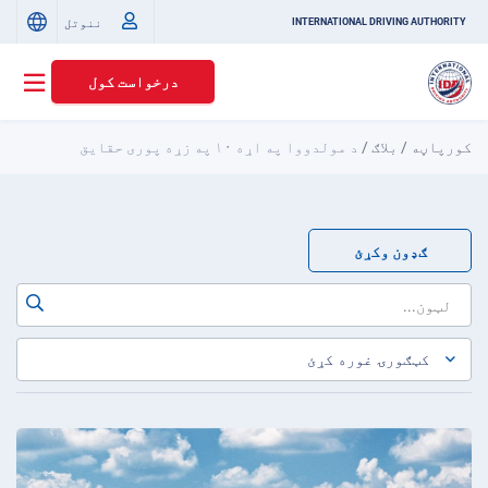
ننوتل
INTERNATIONAL DRIVING AUTHORITY
درخواست کول
کورپاڼه
/
بلاګ
/
د مولدووا په اړه ۱۰ په زړه پوری حقایق
ګډون وکړئ