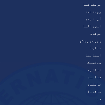
بریتانیا
رومانیا
آيرلېنډ
اسټرالیا
يونان
پورټو ریکو
مالټا
اسپانیا
مەکسیک
اټاليه
فرانسه
تایلنډ
کاناډا
هند