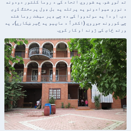
ته لوړ شو. په شوروي اتحاد کې د روما کلتور دودونه
د نورو هیوادونو په پرتله په بل ډول پرمختګ کړی
دی. او دا په مولدووا کې ده چې ډیر میشت روما شته
چې کورونه جوړوي (اکثراً د ماڼیو په څیر ښکاري)، په
ورته ځای کې ژوند او کار کوي.