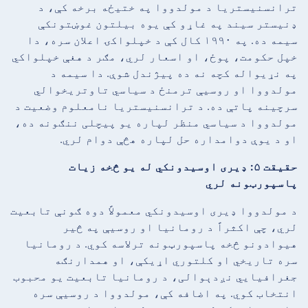
ترانسنیستریا د مولدووا په ختیځه برخه کې، د
ډنیستر سیند په غاړو کې یوه بیلتون غوښتونکې
سیمه ده. په ۱۹۹۰ کال کې د خپلواکۍ اعلان سره، دا
خپل حکومت، پوځ، او اسعار لري، مګر د هغې خپلواکي
په نړیواله کچه نه ده پیژندل شوې. دا سیمه د
مولدووا او روسیې ترمنځ د سیاسي تاوتریخوالي
سرچینه پاتې ده. د ترانسنیستریا نامعلوم وضعیت د
مولدووا د سیاسي منظر لپاره یو پیچلی ننګونه ده،
او د یوې دوامداره حل لپاره هڅې دوام لري.
حقیقت ۵: ډیری اوسیدونکي له یو څخه زیات
پاسپورټونه لري
د مولدووا ډیری اوسیدونکي معمولاً دوه ګونې تابعیت
لري، چې اکثراً د رومانیا او روسیې په څیر
هیوادونو څخه پاسپورټونه ترلاسه کوي. د رومانیا
سره تاریخي او کلتوري اړیکې، او همدارنګه
جغرافیایي نږدېوالی، د رومانیا تابعیت یو محبوب
انتخاب کوي. په اضافه کې، مولدووا د روسیې سره