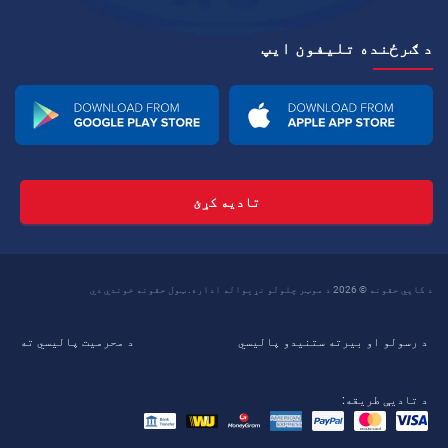
د ګرځنده تلیفون ايپ
تادیه کړئ
د کاپي حقونه © 2026 د موټر چلولو نړیواله اداره. ټول حقونه خوندي دي
د رسولو او بیرته ستنیدو پالیسي
د محرمیت پالیسي ته
د تادیې طریقه: