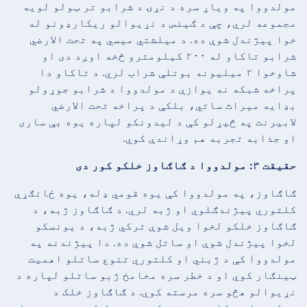
مولدووا په ویاړ سره د نړۍ د شرابو تر ټولو لویه
مجموعه لري، چې د ګینس د نړیوالو ریکارډونو له
خوا پیژندل شوې ده. د میلشتي میسي په تحت الارضي
شرابو تاکاو له ۲۰۰ کیلومترو څخه اوږد دی او
شاوخوا ۲ میلیونه بوتلې شراب لري. د تاکاو دا
پراخه شبکه نه یوازې د مولدووا د شرابو جوړولو
بډایه میراث ساتي، بلکې د پراخه تحت الارضي
لابیرنت په څیړلو کې د لیدونکو لپاره یوه بې ساری
او جذابه تجربه هم وړاندې کوي.
حقیقت ۳: مولدووا د ګاګاوز خلکو کور دی
ګاګاوز، په مولدووا کې یوه قومي ډله، یوه ځانګړې
کلتوري پیژندګلوي او ژبه لري. د ګاګاوز ژبه، د
ګاګاوز خلکو لخوا ویل شوې ترکي ژبه، د یونسکو
لخوا پیژندل شوې او ساتل شوې ده. دا پیژندنه په
مولدووا کې د ژبني او کلتوري تنوع ساتلو اهمیت
ټینګار کوي او د خطر سره مخامخ ژبو ساتلو لپاره د
نړیوالو هڅو سره مرسته کوي. د ګاګاوز خلک د