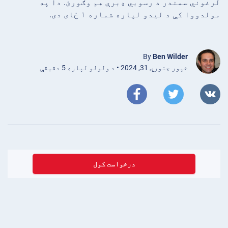
لرغوني سمندر د رسوبي ډبرې هم وګورئ. دا په
مولدووا کې د لیدو لپاره شماره ۱ ځای دی.
By
Ben Wilder
خپور جنوري 31, 2024 • د ولولو لپاره 5 دقیقې
درخواست کول