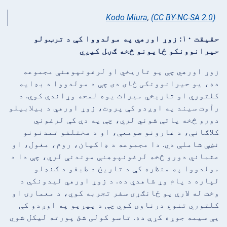
Kodo Miura
,
(CC BY-NC-SA 2.0)
حقیقت ۱۰: زوړ اورهي په مولدووا کې د ترټولو
حیرانوونکو ځایونو څخه ګڼل کیږي
زوړ اورهي چې یو تاریخي او لرغونپوهنې مجموعه
ده، یو حیرانوونکی ځای دی چې د مولدووا د بډایه
کلتوري او تاریخي میراث یوه لمحه وړاندې کوي. د
رآوت سیند په اوږدو کې پروت، زوړ اورهي د بیلابیلو
دورو څخه پاتې شوني لري، چې په دې کې لرغوني
کلاګانې، د غارونو صومعې، او د مختلفو تمدنونو
نښې شاملې دي. دا مجموعه د ډاکیان، روم، مغول، او
عثماني دورو څخه لرغونپوهنې موندنې لري، چې دا د
مولدووا په منظره کې د تاریخ د طبقو د ګنډلو
لپاره د پام وړ شاهدي ده. د زوړ اورهي لیدونکي د
وخت له لارې یو ځانګړی سفر تجربه کوي، د معمارۍ او
کلتوري تنوع درناوی کوي چې د پیړیو په اوږدو کې
یې سیمه جوړه کړې ده. تاسو کولی شئ پورته لیکل شوي