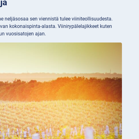
ja
 neljäsosaa sen viennistä tulee viiniteollisuudesta.
an kokonaispinta-alasta. Viinirypälelajikkeet kuten
aun vuosisatojen ajan.