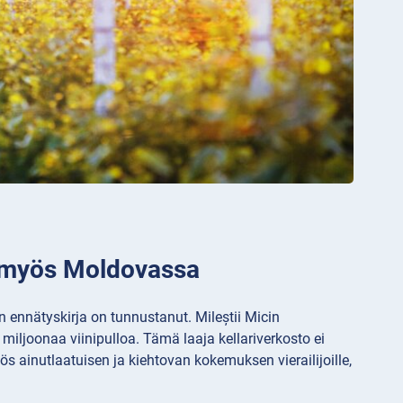
n myös Moldovassa
ennätyskirja on tunnustanut. Mileștii Micin
2 miljoonaa viinipulloa. Tämä laaja kellariverkosto ei
s ainutlaatuisen ja kiehtovan kokemuksen vierailijoille,