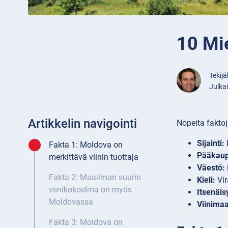
10 Mi
Tekijä
Julka
Artikkelin navigointi
Nopeita fakto
Sijainti:
Fakta 1: Moldova on
Pääkaup
merkittävä viinin tuottaja
Väestö:
Fakta 2: Maailman suurin
Kieli:
Vir
viinikokoelma on myös
Itsenäis
Moldovassa
Viinimaa
Fakta 3: Moldova on