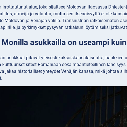
n irrottautunut alue, joka sijaitsee Moldovan itäosassa Dniester-
llitus, armeija ja valuutta, mutta sen itsenäisyyttä ei ole kansai
hde Moldovan ja Venäjän välillä. Transnistrian ratkaisematon
lmapiirille, ja pyrkimykset pysyvän ratkaisun löytämiseksi jatkuvat
 Monilla asukkailla on useampi kuin
n asukkaat pitävät yleisesti kaksoiskansalaisuutta, hankkien 
 ja kulttuuriset siteet Romaniaan sekä maantieteellinen läheisy
a jakaa historialliset yhteydet Venäjän kanssa, mikä johtaa sii
t.