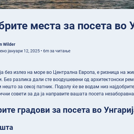
брите места за посета во 
n Wilder
ено јануари 12, 2025 • 6m за читање
мја без излез на море во Централна Европа, е ризница на ж
. Без разлика дали сте воодушевени од архитектонски реме
и нешто за секој патник. Подолу ќе ве водам низ најдобрит
чни совети за да ја направите вашата посета незаборавна
ите градови за посета во Унгариј
ешта