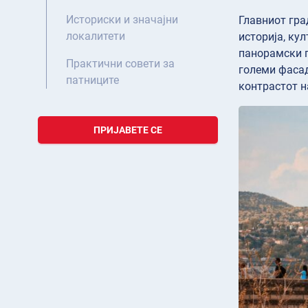
Историски и значајни
Главниот гра
локалитети
историја, ку
панорамски п
Практични совети за
големи фасад
патниците
контрастот н
ПРИЈАВЕТЕ СЕ