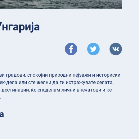
Унгарија
иви градови, спокојни природни пејзажи и историски
к-дела или сте желни да ги истражувате селата,
е дестинации, ќе споделам лични впечатоци и ќе
.
а