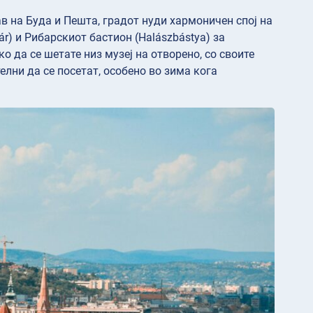
ав на Буда и Пешта, градот нуди хармоничен спој на
ár) и Рибарскиот бастион (Halászbástya) за
 да се шетате низ музеј на отворено, со своите
лни да се посетат, особено во зима кога