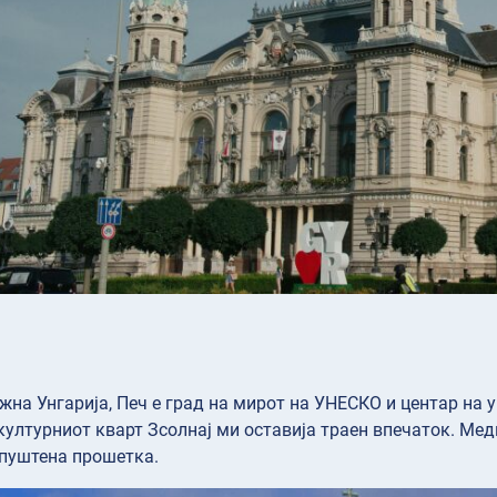
ужна Унгарија, Печ е град на мирот на УНЕСКО и центар на 
културниот кварт Зсолнај ми оставија траен впечаток. Ме
пуштена прошетка.