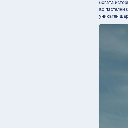
богата истор
во пастелни 
уникатен шар