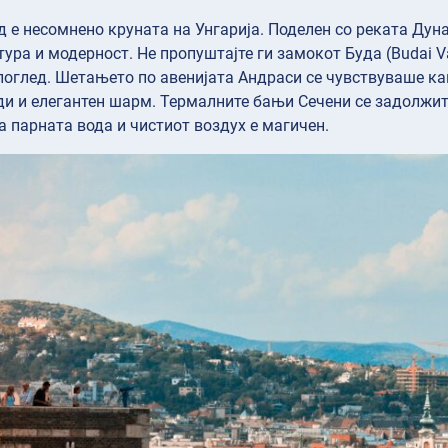
д е несомнено круната на Унгарија. Поделен со реката Дун
лтура и модерност. Не пропуштајте ги замокот Буда (Budai V
оглед. Шетањето по авенијата Андраси се чувствуваше како
и и елегантен шарм. Термалните бањи Сечени се задолжите
а парната вода и чистиот воздух е магичен.