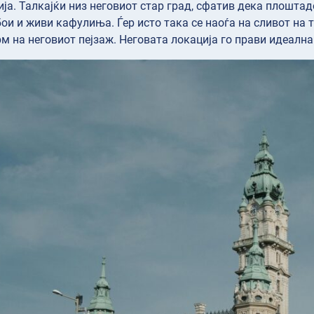
ија. Талкајќи низ неговиот стар град, сфатив дека плоштад
бои и живи кафулиња. Ѓер исто така се наоѓа на сливот на 
м на неговиот пејзаж. Неговата локација го прави идеална