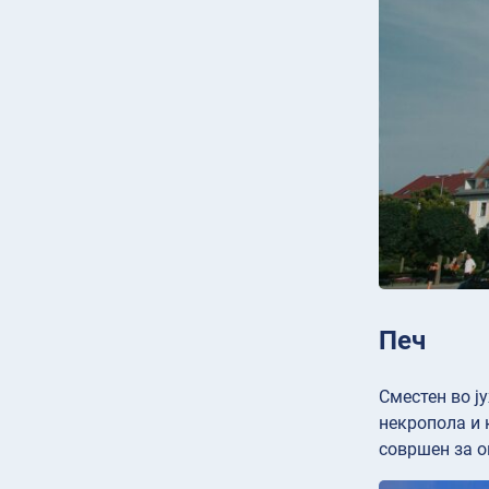
Печ
Сместен во ј
некропола и 
совршен за о