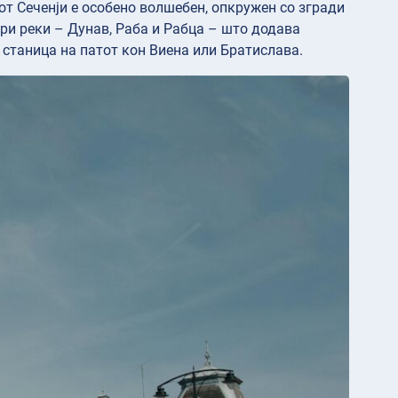
от Сеченји е особено волшебен, опкружен со згради
три реки – Дунав, Раба и Рабца – што додава
 станица на патот кон Виена или Братислава.