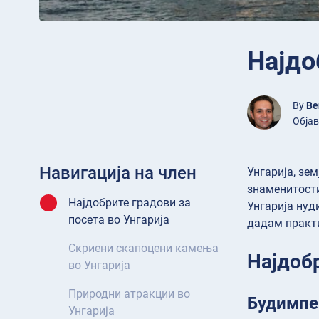
Најдо
By
Be
Објав
Навигација на член
Унгарија, зе
знаменитости
Најдобрите градови за
Унгарија нуд
посета во Унгарија
дадам практи
Скриени скапоцени камења
Најдобр
во Унгарија
Природни атракции во
Будимп
Унгарија