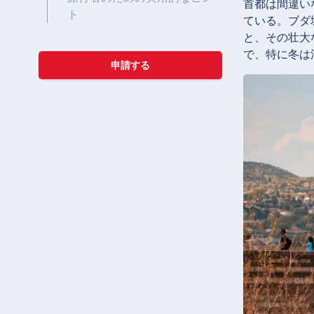
首都は間違い
ト
ている。ブダ城
と、その壮大
で、特に冬は
申請する