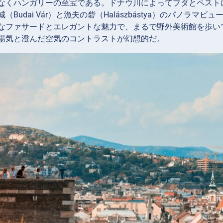
なくハンガリーの至宝である。ドナウ川によってブダとペスト
（Budai Vár）と漁夫の砦（Halászbástya）のパノ
なファサードとエレガントな魅力で、まるで野外美術館を歩い
湯気と澄んだ空気のコントラストが幻想的だ。