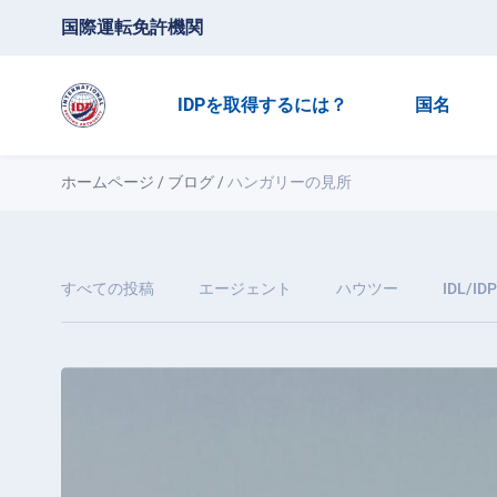
国際運転免許機関
IDPを取得するには？
国名
ホームページ
/
ブログ
/
ハンガリーの見所
すべての投稿
エージェント
ハウツー
IDL/IDP