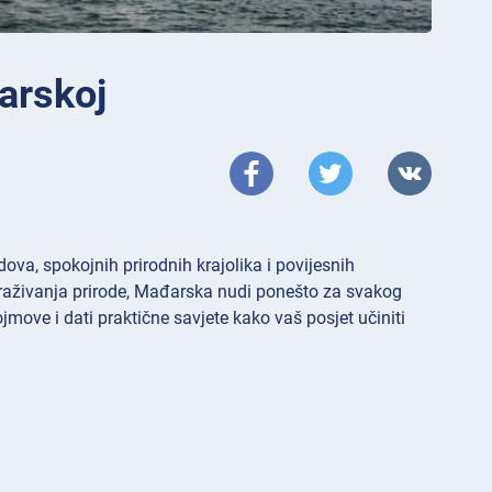
đarskoj
ova, spokojnih prirodnih krajolika i povijesnih
istraživanja prirode, Mađarska nudi ponešto za svakog
ojmove i dati praktične savjete kako vaš posjet učiniti