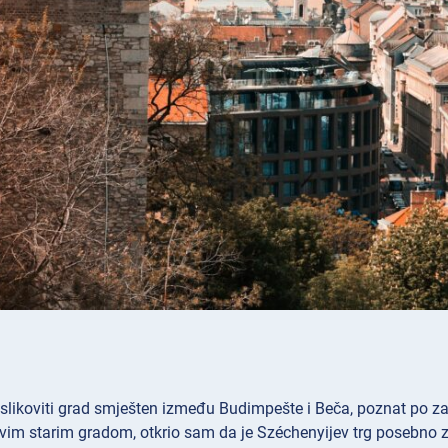
 slikoviti grad smješten između Budimpešte i Beča, poznat po zadi
vim starim gradom, otkrio sam da je Széchenyijev trg posebno z