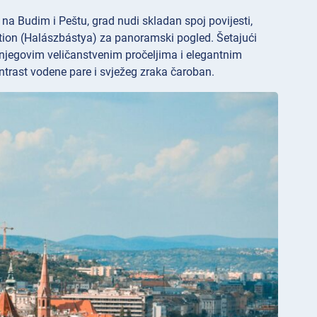
na Budim i Peštu, grad nudi skladan spoj povijesti,
stion (Halászbástya) za panoramski pogled. Šetajući
njegovim veličanstvenim pročeljima i elegantnim
trast vodene pare i svježeg zraka čaroban.