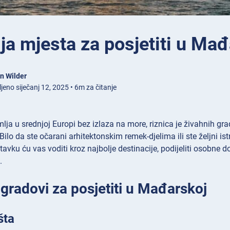
ja mjesta za posjetiti u Ma
n Wilder
jeno siječanj 12, 2025 • 6m za čitanje
ja u srednjoj Europi bez izlaza na more, riznica je živahnih grad
Bilo da ste očarani arhitektonskim remek-djelima ili ste željni 
tavku ću vas voditi kroz najbolje destinacije, podijeliti osobne d
.
 gradovi za posjetiti u Mađarskoj
šta