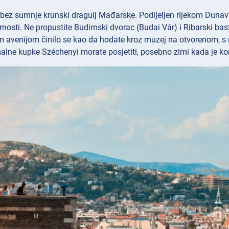
 bez sumnje krunski dragulj Mađarske. Podijeljen rijekom Dunav 
rnosti. Ne propustite Budimski dvorac (Budai Vár) i Ribarski ba
 avenijom činilo se kao da hodate kroz muzej na otvorenom, s 
lne kupke Széchenyi morate posjetiti, posebno zimi kada je kon