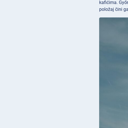
kafićima. Győr
položaj čini g