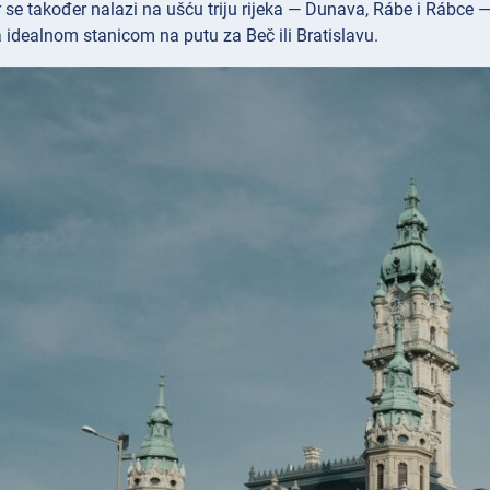
 se također nalazi na ušću triju rijeka — Dunava, Rábe i Rábce 
a idealnom stanicom na putu za Beč ili Bratislavu.