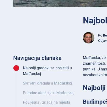
Najbol
Po
Be
Objavl
Navigacija članaka
Mađarska, zeml
znamenitosti. 
Najbolji gradovi za posjetiti u
putnika. U nas
Mađarskoj
nezaboravnim
Skriveni dragulji u Mađarskoj
Najbolji
Prirodne atrakcije u Mađarskoj
Budimpe
Povijesna i značajna mjesta