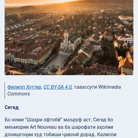
Филипп Ҳуттер
,
CC BY-SA 4.0
, тавассути Wikimedia
Commons
Сегед
Бо номи “Шаҳри офтобӣ” маъруф аст, Сегед бо
меъмории Art Nouveau ва ба шарофати аҳолии
донишгоҳии худ тобиши ҷавонӣ дорад. Калисои