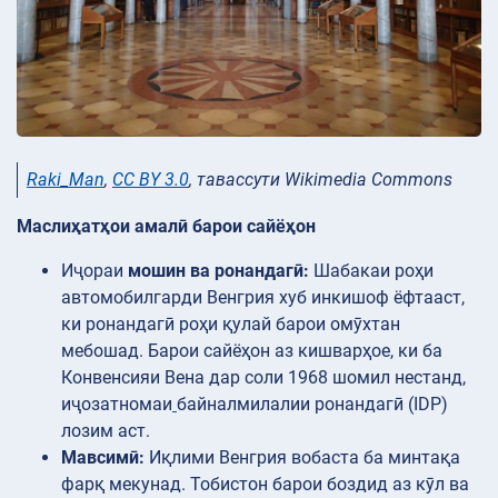
Raki_Man
,
CC BY 3.0
, тавассути Wikimedia Commons
Маслиҳатҳои амалӣ барои сайёҳон
Иҷораи
мошин ва ронандагӣ:
Шабакаи роҳи
автомобилгарди Венгрия хуб инкишоф ёфтааст,
ки ронандагӣ роҳи қулай барои омӯхтан
мебошад. Барои сайёҳон аз кишварҳое, ки ба
Конвенсияи Вена дар соли 1968 шомил нестанд,
иҷозатномаи
байналмилалии ронандагӣ (IDP)
лозим аст.
Мавсимӣ:
Иқлими Венгрия вобаста ба минтақа
фарқ мекунад. Тобистон барои боздид аз кӯл ва