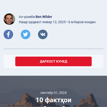
Аз ҷониби
Ben Wilder
Нашр шудааст январ 12, 2025 • 6 м барои хондан
ДАРХОСТ КУНЕД
май 11, 2023
Баррасии
Volkswagen
Jetta-и соли
2019: Оё седани