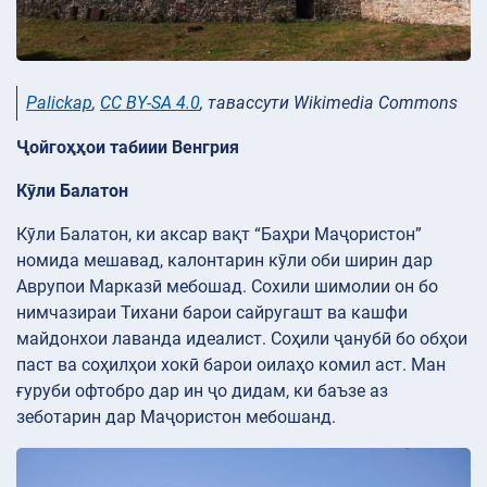
Palickap
,
CC BY-SA 4.0
, тавассути Wikimedia Commons
Ҷойгоҳҳои табиии Венгрия
Кӯли Балатон
Кӯли Балатон, ки аксар вақт “Баҳри Маҷористон”
номида мешавад, калонтарин кӯли оби ширин дар
Аврупои Марказӣ мебошад. Сохили шимолии он бо
нимчазираи Тихани барои сайругашт ва кашфи
майдонхои лаванда идеалист. Соҳили ҷанубӣ бо обҳои
паст ва соҳилҳои хокӣ барои оилаҳо комил аст. Ман
ғуруби офтобро дар ин ҷо дидам, ки баъзе аз
зеботарин дар Маҷористон мебошанд.