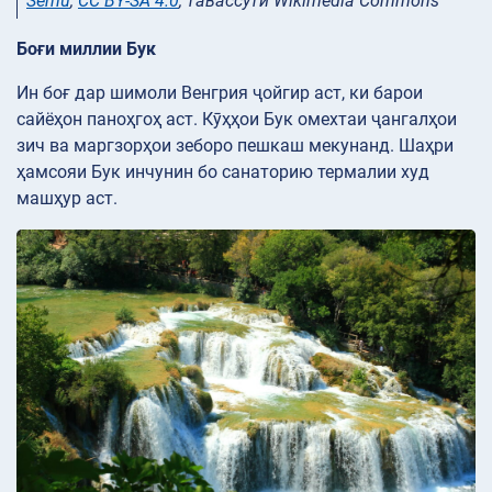
Semu
,
CC BY-SA 4.0
, тавассути Wikimedia Commons
Боғи миллии Бук
Ин боғ дар шимоли Венгрия ҷойгир аст, ки барои
сайёҳон паноҳгоҳ аст. Кӯҳҳои Бук омехтаи ҷангалҳои
зич ва маргзорҳои зеборо пешкаш мекунанд. Шаҳри
ҳамсояи Бук инчунин бо санаторию термалии худ
машҳур аст.