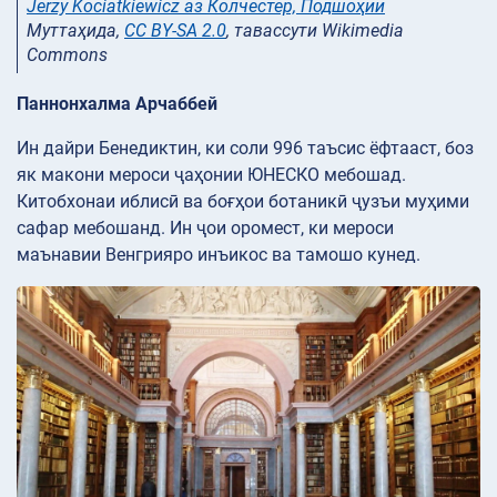
Jerzy Kociatkiewicz аз Колчестер, Подшоҳии
Муттаҳида,
CC BY-SA 2.0
, тавассути Wikimedia
Commons
Паннонхалма Арчаббей
Ин дайри Бенедиктин, ки соли 996 таъсис ёфтааст, боз
як макони мероси ҷаҳонии ЮНЕСКО мебошад.
Китобхонаи иблисӣ ва боғҳои ботаникӣ ҷузъи муҳими
сафар мебошанд. Ин ҷои оромест, ки мероси
маънавии Венгрияро инъикос ва тамошо кунед.