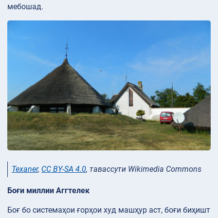
мебошад.
Texaner
,
CC BY-SA 4.0
, тавассути Wikimedia Commons
Боғи миллии Аггтелек
Боғ бо системаҳои ғорҳои худ машҳур аст, боғи биҳишт