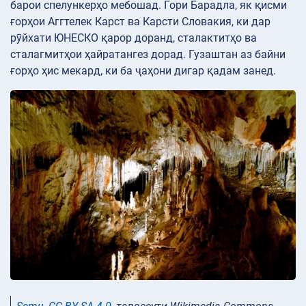
барои спелункерҳо мебошад. Гори Барадла, як қисми
ғорҳои Аггтелек Карст ва Карсти Словакия, ки дар
рӯйхати ЮНЕСКО қарор доранд, сталактитҳо ва
сталагмитҳои ҳайратангез дорад. Гузаштан аз байни
ғорҳо ҳис мекард, ки ба ҷаҳони дигар қадам занед.