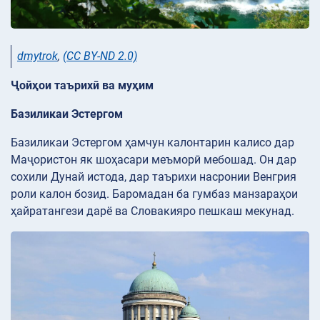
dmytrok
,
(CC BY-ND 2.0)
Ҷойҳои таърихӣ ва муҳим
Базиликаи Эстергом
Базиликаи Эстергом ҳамчун калонтарин калисо дар
Маҷористон як шоҳасари меъморӣ мебошад. Он дар
сохили Дунай истода, дар таърихи насронии Венгрия
роли калон бозид. Баромадан ба гумбаз манзараҳои
ҳайратангези дарё ва Словакияро пешкаш мекунад.