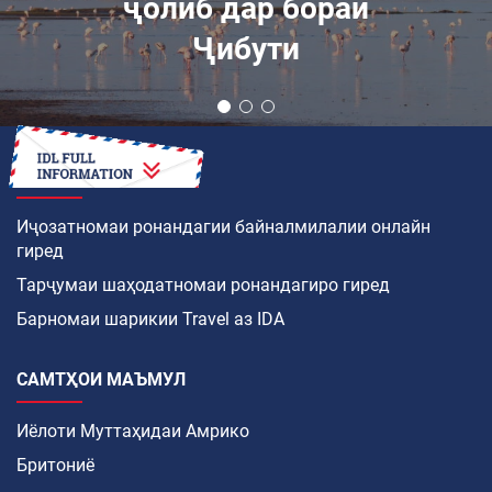
аз нав
тарроҳишуда ба
интизориҳо
ҷавобгӯ аст?
ЧӢ ТАВР
Иҷозатномаи ронандагии байналмилалии онлайн
гиред
Тарҷумаи шаҳодатномаи ронандагиро гиред
Барномаи шарикии Travel аз IDA
САМТҲОИ МАЪМУЛ
Иёлоти Муттаҳидаи Амрико
Бритониё