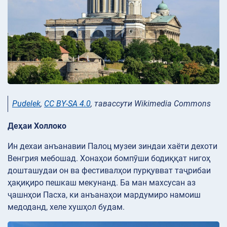
Pudelek
,
CC BY-SA 4.0
, тавассути Wikimedia Commons
Деҳаи Холлоко
Ин дехаи анъанавии Палоц музеи зиндаи хаёти дехоти
Венгрия мебошад. Хонаҳои бомпӯши бодиққат нигоҳ
дошташудаи он ва фестивалҳои пурқувват таҷрибаи
ҳақиқиро пешкаш мекунанд. Ба ман махсусан аз
ҷашнҳои Пасха, ки анъанаҳои мардумиро намоиш
медоданд, хеле хушҳол будам.