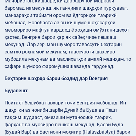
Маҷористон, кишваре, ки дар Аврупои Марказӣ
баромад намекунад, як ганҷинаи шаҳрҳои пурқувват,
манзараҳои табиати ором ва ёдгориҳои таърихӣ
мебошад. Новобаста аз он ки шумо шоҳасарҳои
меъмориро мафтун кардаед ё хоҳиши омӯхтани деҳот
ҳастед, Венгрия барои ҳар як сайёҳ чизе пешкаш
мекунад. Дар зер, ман шуморо тавассути беҳтарин
самтҳо роҳнамоӣ мекунам, таассуроти шахсиро
мубодила мекунам ва маслиҳатҳои амалӣ медиҳам, то
сафари шуморо фаромӯшнашаванда гардонад.
Беҳтарин шаҳрҳо барои боздид дар Венгрия
Будапешт
Пойтахт бешубха гавхари точи Венгрия мебошад. Ин
шаҳр, ки аз ҷониби дарёи Дунай ба Буда ва Пешт
тақсим шудааст, омезиши мутаносиби таърих,
фарҳанг ва муосирро пешкаш мекунад. Қасри Буда
(Будай Вар) ва Бастиони моҳигир (Halászbástya) барои