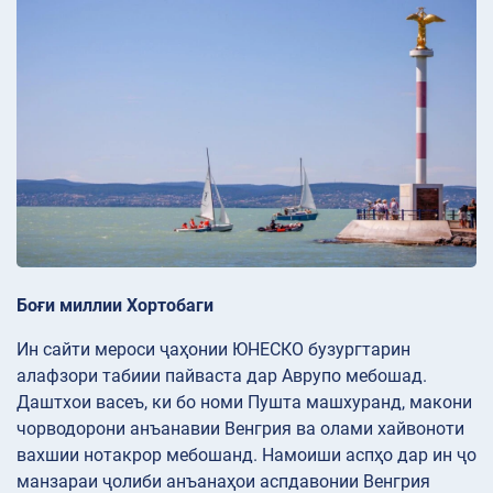
Боғи миллии Хортобаги
Ин сайти мероси ҷаҳонии ЮНЕСКО бузургтарин
алафзори табиии пайваста дар Аврупо мебошад.
Даштхои васеъ, ки бо номи Пушта машхуранд, макони
чорводорони анъанавии Венгрия ва олами хайвоноти
вахшии нотакрор мебошанд. Намоиши аспҳо дар ин ҷо
манзараи ҷолиби анъанаҳои аспдавонии Венгрия