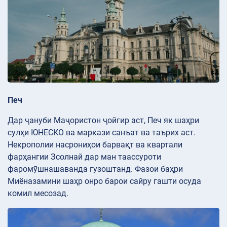
Печ
Дар ҷануби Маҷористон ҷойгир аст, Печ як шаҳри
сулҳи ЮНЕСКО ва маркази санъат ва таърих аст.
Некрополии насрониҳои барвақт ва квартали
фарҳангии Зсолнай дар ман таассуроти
фаромӯшнашаванда гузоштанд. Фазои баҳри
Миёназамини шаҳр онро барои сайру гашти осуда
комил месозад.