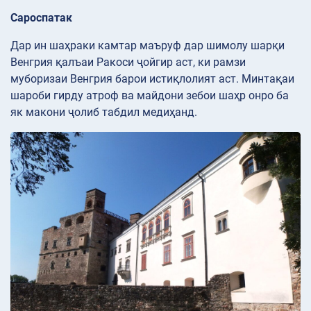
Сароспатак
Дар ин шаҳраки камтар маъруф дар шимолу шарқи
Венгрия қалъаи Ракоси ҷойгир аст, ки рамзи
муборизаи Венгрия барои истиқлолият аст. Минтақаи
шароби гирду атроф ва майдони зебои шаҳр онро ба
як макони ҷолиб табдил медиҳанд.