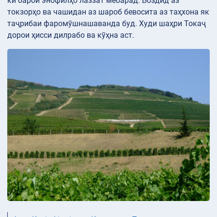
ки барои энофилҳо лаззат мебарад. Боздид аз
токзорҳо ва чашидан аз шароб бевосита аз таҳхона як
таҷрибаи фаромӯшнашаванда буд. Худи шаҳри Токаҷ
дорои ҳисси дилрабо ва кӯҳна аст.