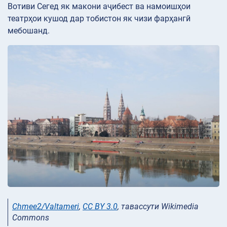
Вотиви Сегед як макони аҷибест ва намоишҳои
театрҳои кушод дар тобистон як чизи фарҳангӣ
мебошанд.
Chmee2/Valtameri
,
CC BY 3.0
, тавассути Wikimedia
Commons