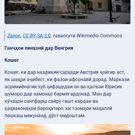
Zairon
,
CC BY-SA 3.0
, тавассути Wikimedia Commons
Ганҷҳои пинҳонӣ дар Венгрия
Кошег
Кошег, ки дар наздикии сарҳади Австрия ҷойгир аст,
як шаҳри аҷибест, ки фазои афсонавӣ дорад. Маркази
асримиёнагии хуб ҳифзшудаи он ва қалъаи Юрисик
шуморо дар замонҳо бармегардонад. Ман дар
кӯчаҳои сангфарш сайру гашт кардан ва
қаҳвахонаҳои бароҳатеро, ки таомҳои маҳаллӣ
пешкаш мекунанд, дӯст медоштам.