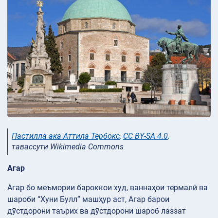
Пастилла ака Аттила Тербокс
,
CC BY-SA 4.0
,
тавассути Wikimedia Commons
Агар
Агар бо меъмории бароккои худ, ваннаҳои термалӣ ва
шароби “Хуни Булл” машҳур аст, Агар барои
дӯстдорони таърих ва дӯстдорони шароб лаззат