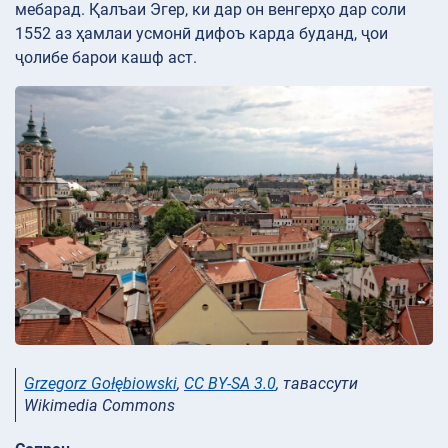
мебарад. Қалъаи Эгер, ки дар он венгерҳо дар соли
1552 аз ҳамлаи усмонӣ дифоъ карда буданд, ҷои
ҷолибе барои кашф аст.
Grzegorz Gołębiowski
,
CC BY-SA 3.0
, тавассути
Wikimedia Commons