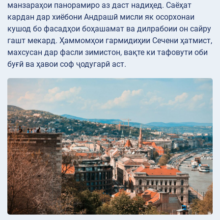
манзараҳои панорамиро аз даст надиҳед. Саёҳат
кардан дар хиёбони Андрашӣ мисли як осорхонаи
кушод бо фасадҳои боҳашамат ва дилрабоии он сайру
гашт мекард. Ҳаммомҳои гармидиҳии Сечени ҳатмист,
махсусан дар фасли зимистон, вақте ки тафовути оби
буғӣ ва ҳавои соф ҷодугарӣ аст.