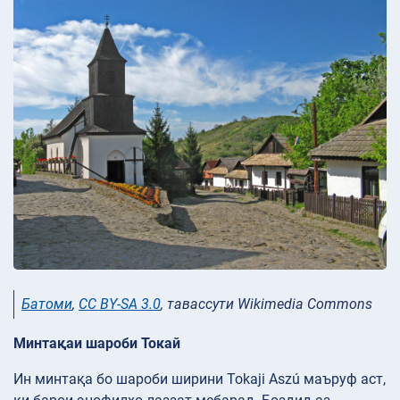
Батоми
,
CC BY-SA 3.0
, тавассути Wikimedia Commons
Минтақаи шароби Токай
Ин минтақа бо шароби ширини Tokaji Aszú маъруф аст,