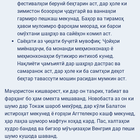
фестивалҳои берунӣ беҳтарин аст, дар ҳоле ки
зимистон бозорҳои ҷодугарӣ ва ваннаҳои
гармиро пешкаш мекунад. Баҳор ва тирамоҳ
ҳавои мулоимро фароҳам меорад, ки барои
омӯхтани шаҳрҳо ва сайёҳон комил аст.
Саёҳати
аз ҷиҳати буҷетӣ мувофиқ: Ҷойҳои
миёнаҳаҷм, ба монанди меҳмонхонаҳо ё
меҳмонхонаҳои бутикиро интихоб кунед.
Нақлиёти ҷамъиятӣ дар шаҳрҳо дастрас ва
самаранок аст, дар ҳоле ки ба самтҳои деҳот
беҳтар тавассути мошин расидан мумкин аст.
Маҷористон кишварест, ки дар он таърих, табиат ва
фарҳанг бо ҳам омехта мешаванд. Новобаста аз он ки
шумо дар Токаж шароб мехӯред, дар кӯли Балатон
истироҳат мекунед ё ғорҳои Аггтелекро кашф мекунед,
ҳар лаҳза шуморо мафтун хоҳад кард. Пас, халтаҳои
худро бандед ва бигзор мӯъҷизаҳои Венгрия дар пеши
шумо кушода шаванд.