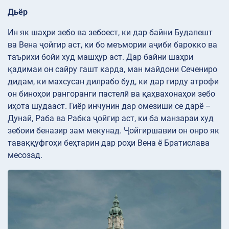
Дьёр
Ин як шаҳри зебо ва зебоест, ки дар байни Будапешт
ва Вена ҷойгир аст, ки бо меъмории аҷиби барокко ва
таърихи бойи худ машҳур аст. Дар байни шаҳри
қадимаи он сайру гашт карда, ман майдони Сечениро
дидам, ки махсусан дилрабо буд, ки дар гирду атрофи
он биноҳои рангоранги пастелӣ ва қаҳвахонаҳои зебо
иҳота шудааст. Гиёр инчунин дар омезиши се дарё –
Дунай, Раба ва Рабка ҷойгир аст, ки ба манзараи худ
зебоии беназир зам мекунад. Ҷойгиршавии он онро як
таваққуфгоҳи беҳтарин дар роҳи Вена ё Братислава
месозад.