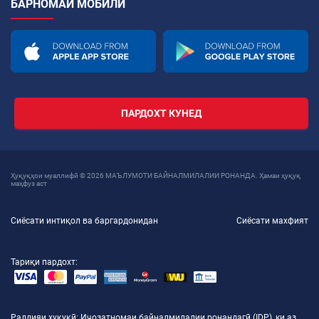
БАРНОМАИ МОБИЛӢ
ПАРДОХТ КУНЕД
Ҳуқуқҳои муаллифӣ © 2026 МАЪЛУМОТИ БАЙНАЛМИЛАЛИИ РОНАНДА. Ҳамаи ҳуқуқ
маҳфуз аст
Сиёсати интиқол ва баргардонидан
Сиёсати махфият
Тариқи пардохт:
Раддияи ҳуқуқӣ
: Иҷозатномаи байналмилалии ронандагӣ (IDP), ки аз