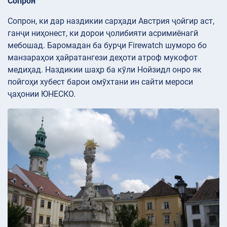
Сопрон
Сопрон, ки дар наздикии сарҳади Австрия ҷойгир аст,
ганҷи ниҳонест, ки дорои ҷолибияти асримиёнагӣ
мебошад. Баромадан ба бурҷи Firewatch шуморо бо
манзараҳои ҳайратангези деҳоти атроф мукофот
медиҳад. Наздикии шаҳр ба кӯли Нойзидл онро як
пойгоҳи хубест барои омӯхтани ин сайти мероси
ҷаҳонии ЮНЕСКО.