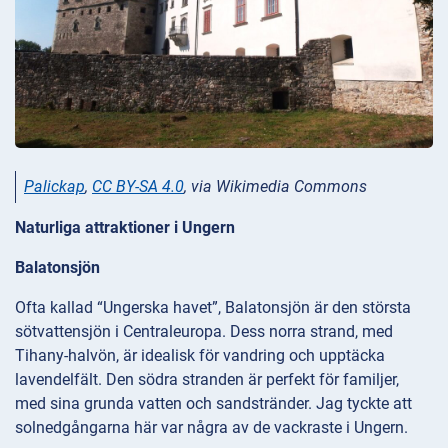
Palickap
,
CC BY-SA 4.0
, via Wikimedia Commons
Naturliga attraktioner i Ungern
Balatonsjön
Ofta kallad “Ungerska havet”, Balatonsjön är den största
sötvattensjön i Centraleuropa. Dess norra strand, med
Tihany-halvön, är idealisk för vandring och upptäcka
lavendelfält. Den södra stranden är perfekt för familjer,
med sina grunda vatten och sandstränder. Jag tyckte att
solnedgångarna här var några av de vackraste i Ungern.