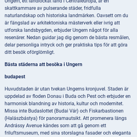
Ungern, ett landlockat land i Centraleuropa, är en
skattkammare av pulserande städer, fridfulla
naturlandskap och historiska landmärken. Oavsett om du
är fängslad av arkitektoniska mästerverk eller ivrig att
utforska landsbygden, erbjuder Ungern något för alla
resenärer. Nedan guidar jag dig genom de bästa resmålen,
delar personliga intryck och ger praktiska tips för att göra
ditt besök oförglömligt.
Bästa städerna att besöka i Ungern
budapest
Huvudstaden är utan tvekan Ungerns kronjuvel. Staden är
uppdelad av floden Donau i Buda och Pest och erbjuder en
harmonisk blandning av historia, kultur och modernitet.
Missa inte Budaslottet (Budai Vár) och Fiskarbastionen
(Halászbástya) för panoramautsikt. Att promenera längs
Andrássy Avenue kändes som att gå genom ett
friluftsmuseum, med sina storslagna fasader och eleganta