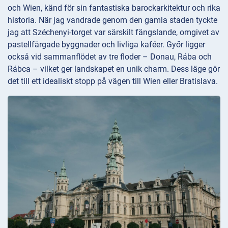
och Wien, känd för sin fantastiska barockarkitektur och rika
historia. När jag vandrade genom den gamla staden tyckte
jag att Széchenyi-torget var särskilt fängslande, omgivet av
pastellfärgade byggnader och livliga kaféer. Győr ligger
också vid sammanflödet av tre floder – Donau, Rába och
Rábca – vilket ger landskapet en unik charm. Dess läge gör
det till ett idealiskt stopp på vägen till Wien eller Bratislava.