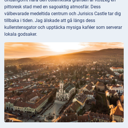
pittoresk stad med en sagoaktig atmosfär. Dess
välbevarade medeltida centrum och Jurisics Castle tar dig
tillbaka i tiden. Jag älskade att gå längs dess
kullerstensgator och upptäcka mysiga kaféer som serverar
lokala godsaker.