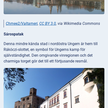
Chmee2/Valtameri
,
CC BY 3.0
, via Wikimedia Commons
Sárospatak
Denna mindre kända stad i nordöstra Ungern är hem till
Rákóczi-slottet, en symbol för Ungerns kamp för
självständighet. Den omgivande vinregionen och det
charmiga torget gör det till ett förtjusande resmål.