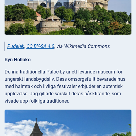
Pudelek
,
CC BY-SA 4.0
, via Wikimedia Commons
Byn Hollókő
Denna traditionella Palóc-by är ett levande museum för
ungerskt landsbygdsliv. Dess omsorgsfullt bevarade hus
med halmtak och livliga festivaler erbjuder en autentisk
upplevelse. Jag gillade särskilt deras påskfirande, som
visade upp folkliga traditioner.