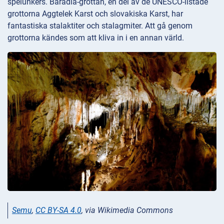
spelunkers. Baradla-grottan, en del av de UNESCO-listade
grottorna Aggtelek Karst och slovakiska Karst, har
fantastiska stalaktiter och stalagmiter. Att gå genom
grottorna kändes som att kliva in i en annan värld.
Semu
,
CC BY-SA 4.0
, via Wikimedia Commons