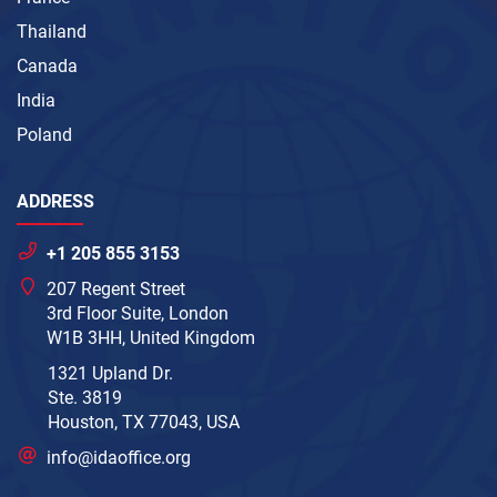
Thailand
Canada
India
Poland
ADDRESS
+1 205 855 3153
207 Regent Street
3rd Floor Suite, London
W1B 3HH, United Kingdom
1321 Upland Dr.
Ste. 3819
Houston, TX 77043, USA
info@idaoffice.org