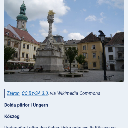
Zairon
,
CC BY-SA 3.0
, via Wikimedia Commons
Dolda pärlor i Ungern
Kőszeg
Undangömt nära den österrikiska gränsen är Kőszeg en