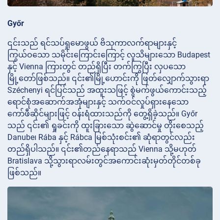
Győr
၎င်းသည် ရင်သပ်ရှုမောဖွယ် ဗိသုကာလက်ရာများနှင့်
ကြွယ်ဝသော သမိုင်းကြောင်းကြောင့် လူသိများသော Budapest
နှင့် Vienna ကြားတွင် တည်ရှိပြီး တက်ကြွပြီး လှပသော
မြို့တော်ဖြစ်သည်။ ၎င်း၏မြို့ဟောင်းကို ဖြတ်လျှောက်သွားရာ
Széchenyi ရင်ပြင်သည် အထူးသဖြင့် စွဲမက်ဖွယ်ကောင်းသည့်
ရောင်စုံအဆောက်အအုံများနှင့် သက်ဝင်လှုပ်ရှားနေသော
ကော်ဖီဆိုင်များဖြင့် ဝန်းရံထားသည်ကို တွေ့ရှိခဲ့သည်။ Győr
သည် ၎င်း၏ ရှုခင်းကို ထူးခြားသော ဆွဲဆောင်မှု တိုးစေသည့်
Danube၊ Rába နှင့် Rábca မြစ်သုံးစင်း၏ ဆုံရာတွင်လည်း
တည်ရှိပါသည်။ ၎င်း၏တည်နေရာသည် Vienna သို့မဟုတ်
Bratislava သို့သွားရာလမ်းတွင်အကောင်းဆုံးမှတ်တိုင်တစ်ခု
ဖြစ်သည်။