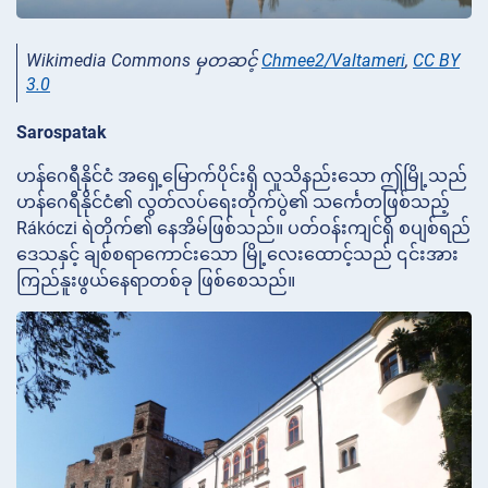
Wikimedia Commons မှတဆင့်
Chmee2/Valtameri
,
CC BY
3.0
Sarospatak
ဟန်ဂေရီနိုင်ငံ အရှေ့မြောက်ပိုင်းရှိ လူသိနည်းသော ဤမြို့သည်
ဟန်ဂေရီနိုင်ငံ၏ လွတ်လပ်ရေးတိုက်ပွဲ၏ သင်္ကေတဖြစ်သည့်
Rákóczi ရဲတိုက်၏ နေအိမ်ဖြစ်သည်။ ပတ်ဝန်းကျင်ရှိ စပျစ်ရည်
ဒေသနှင့် ချစ်စရာကောင်းသော မြို့လေးထောင့်သည် ၎င်းအား
ကြည်နူးဖွယ်နေရာတစ်ခု ဖြစ်စေသည်။