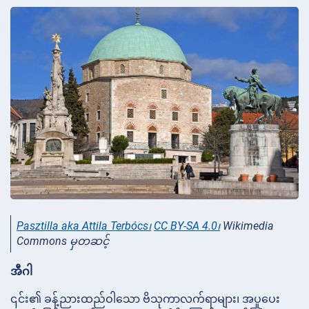
Pasztilla aka Attila Terbócs၊
CC BY-SA 4.0၊
Wikimedia
Commons မှတဆင့်
အီဂါ
၎င်း၏ ခန့်ညားထည်ဝါသော ဗိသုကာလက်ရာများ၊ အပူပေး