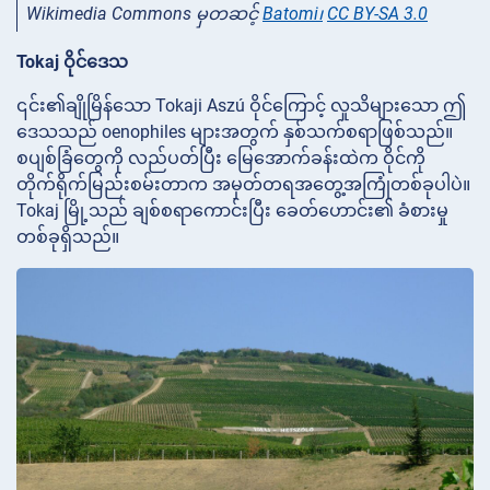
Wikimedia Commons မှတဆင့်
Batomi၊
CC BY-SA 3.0
Tokaj ဝိုင်ဒေသ
၎င်း၏ချိုမြိန်သော Tokaji Aszú ဝိုင်ကြောင့် လူသိများသော ဤ
ဒေသသည် oenophiles များအတွက် နှစ်သက်စရာဖြစ်သည်။
စပျစ်ခြံတွေကို လည်ပတ်ပြီး မြေအောက်ခန်းထဲက ဝိုင်ကို
တိုက်ရိုက်မြည်းစမ်းတာက အမှတ်တရအတွေ့အကြုံတစ်ခုပါပဲ။
Tokaj မြို့သည် ချစ်စရာကောင်းပြီး ခေတ်ဟောင်း၏ ခံစားမှု
တစ်ခုရှိသည်။