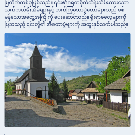
ပြတိုက်တစ်ခုဖြစ်သည်။ ၎င်း၏ဂရုတစိုက်ထိန်းသိမ်းထားသော
သက်ကယ်မိုးအိမ်များနှင့် တက်ကြွသောပွဲတော်များသည် စစ်
မှန်သောအတွေ့အကြုံကို ပေးဆောင်သည်။ ရိုးရာဓလေ့များကို
ပြသသည့် ၎င်းတို့၏ အီစတာပွဲများကို အထူးနှစ်သက်ပါသည်။