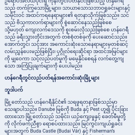
ဥရောပအလယ်ပိုင်းရှိ ကုန်းတွင်းပိတ်နိုင်ငံဖြစ်သည့် ဟန်ဂေရီ
သည် တက်ကြွသောမြို့များ၊ သာယာသောသဘာဝရှုခင်းများနှင့်
သမိုင်းဝင် အထင်ကရနေရာများ၏ ရတနာသိုက်ဖြစ်သည်။ သင်
သည် ဗိသုကာလက်ရာများကို စွဲဆောင်နေသည်ဖြစ်စေ
သို့မဟုတ် ကျေးလက်ဒေသကို စူးစမ်းလိုသည်ဖြစ်စေ ဟန်ဂေရီ
သည် ခရီးသွားတိုင်းအတွက် တစ်စုံတစ်ခုကို ပေးဆောင်သည်။
အောက်တွင်၊ သင့်အား အကောင်းဆုံးသောနေရာများမှတစ်ဆင့်
လမ်းညွှန်ပေးမည်ဖြစ်ပြီး၊ ပုဂ္ဂိုလ်ရေးဆိုင်ရာ အထင်အမြင်များ
ကို မျှဝေကာ သင့်လည်ပတ်မှုကို မမေ့နိုင်စေရန် လက်တွေ့ကျ
သော အကြံပြုချက်များကို ပေးပါမည်။
ဟန်ဂေရီတွင်လည်ပတ်ရန်အကောင်းဆုံးမြို့များ
ဘူဒါပက်
မြို့တော်သည် ဟန်ဂေရီနိုင်ငံ၏ သရဖူရတနာဖြစ်သည်မှာ
သေချာပါသည်။ Danube မြစ်ကို Buda နှင့် Pest ဟူ၍ ပိုင်းခြား
ထားသော မြို့တော်သည် သမိုင်း၊ ယဉ်ကျေးမှုနှင့် ခေတ်မီမှုတို့
ကို လိုက်ဖက်ညီစွာ ရောစပ်ထားသည်။ မြင်ကွင်းကျယ်ရှုခင်း
များအတွက် Buda Castle (Budai Vár) နှင့် Fisherman’s