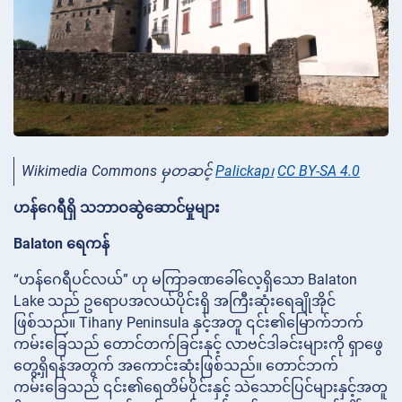
Wikimedia Commons မှတဆင့်
Palickap၊
CC BY-SA 4.0
ဟန်ဂေရီရှိ သဘာဝဆွဲဆောင်မှုများ
Balaton ရေကန်
“ဟန်ဂေရီပင်လယ်” ဟု မကြာခဏခေါ်လေ့ရှိသော Balaton
Lake သည် ဥရောပအလယ်ပိုင်းရှိ အကြီးဆုံးရေချိုအိုင်
ဖြစ်သည်။ Tihany Peninsula နှင့်အတူ ၎င်း၏မြောက်ဘက်
ကမ်းခြေသည် တောင်တက်ခြင်းနှင့် လာဗင်ဒါခင်းများကို ရှာဖွေ
တွေ့ရှိရန်အတွက် အကောင်းဆုံးဖြစ်သည်။ တောင်ဘက်
ကမ်းခြေသည် ၎င်း၏ရေတိမ်ပိုင်းနှင့် သဲသောင်ပြင်များနှင့်အတူ