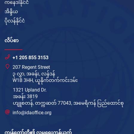
ကနေဒါနိုင်ငံ
အိန္ဒိယ
ပိုလန်နိုင်ငံ
လိပ်စာ
+1 205 855 3153
207 Regent Street
၃ လွှာ, အခန်း, လန်ဒန်
W1B 3HH, ယူနိုက်တက်ကင်းဒမ်း
1321 Upland Dr.
အခန်း 3819
ဟျူစတန်, တက္ကဆတ် 77043, အမေရိကန် ပြည်ထောင်စု
info@idaoffice.org
ကျွန်တော်တို့၏ လူမှုရေးကွန်ယက်