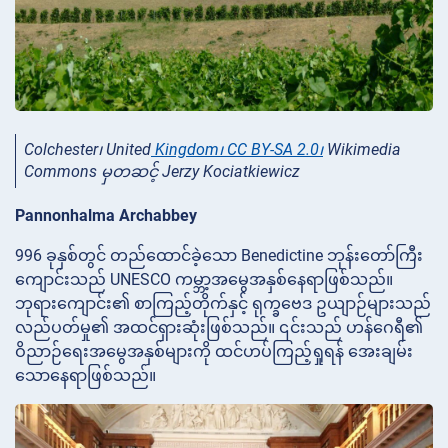
Colchester၊ United
Kingdom၊
CC BY-SA 2.0၊
Wikimedia
Commons မှတဆင့် Jerzy Kociatkiewicz
Pannonhalma Archabbey
996 ခုနှစ်တွင် တည်ထောင်ခဲ့သော Benedictine ဘုန်းတော်ကြီး
ကျောင်းသည် UNESCO ကမ္ဘာ့အမွေအနှစ်နေရာဖြစ်သည်။
ဘုရားကျောင်း၏ စာကြည့်တိုက်နှင့် ရုက္ခဗေဒ ဥယျာဉ်များသည်
လည်ပတ်မှု၏ အထင်ရှားဆုံးဖြစ်သည်။ ၎င်းသည် ဟန်ဂေရီ၏
ဝိညာဉ်ရေးအမွေအနှစ်များကို ထင်ဟပ်ကြည့်ရှုရန် အေးချမ်း
သောနေရာဖြစ်သည်။