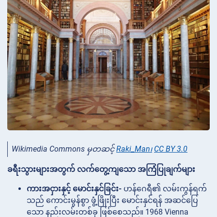
Wikimedia Commons မှတဆင့်
Raki_Man၊
CC BY 3.0
ခရီးသွားများအတွက် လက်တွေ့ကျသော အကြံပြုချက်များ
ကားအငှားနှင့် မောင်းနှင်ခြင်း-
ဟန်ဂေရီ၏ လမ်းကွန်ရက်
သည် ကောင်းမွန်စွာ ဖွံ့ဖြိုးပြီး မောင်းနှင်ရန် အဆင်ပြေ
သော နည်းလမ်းတစ်ခု ဖြစ်စေသည်။ 1968 Vienna