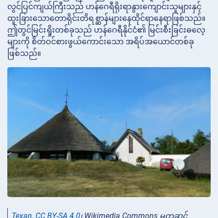
လွင်ပြင်ကျယ်ကြီးသည် ဟန်ဂေရီရိုးရာနွားကျောင်းသူများနှင့်
ထူးခြားသောတောရိုင်းတိရစ္ဆာန်များနေထိုင်ရာနေရာဖြစ်သည်။
ဤတွင်မြင်းရှိုးတစ်ခုသည် ဟန်ဂေရီနိုင်ငံ၏ မြင်းစီးခြင်းဓလေ့
များကို စိတ်ဝင်စားဖွယ်ကောင်းသော အရိပ်အယောင်တစ်ခု
ဖြစ်သည်။
Texan
,
CC BY-SA 4.0၊
Wikimedia Commons မှတဆင့်