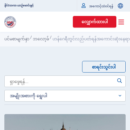
နိုင်ငံတကာ ယာဉ်မောင်းခွင့်
အကောင့်ထဲဝင်ရန်
လျှောက်ထားပါ
/
/
ပင်မစာမျက်နှာ
ဘလော့ခ်
ဟန်ဂေရီတွင်လည်ပတ်ရန်အကောင်းဆုံးနေရာ
စာရင်းသွင်းပါ