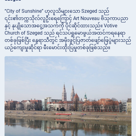
“City of Sunshine” ဟုလူသိများသော Szeged သည်
၎င်း၏တက္ကသိုလ်လူဦးရေကြောင့် Art Nouveau ဗိသုကာပညာ
နှင့် နုပျိုသောအငွေ့အသက်ကို ပိုင်ဆိုင်ထားသည်။ Votive
Church of Szeged သည် ရင်သပ်ရှုမောဖွယ်အထင်ကရနေရာ
တစ်ခုဖြစ်ပြီး နွေရာသီတွင် အမိုးဖွင့်ပြဇာတ်ဖျော်ဖြေပွဲများသည်
ယဉ်ကျေးမှုဆိုင်ရာ မီးမောင်းထိုးပြမှုတစ်ခုဖြစ်သည်။