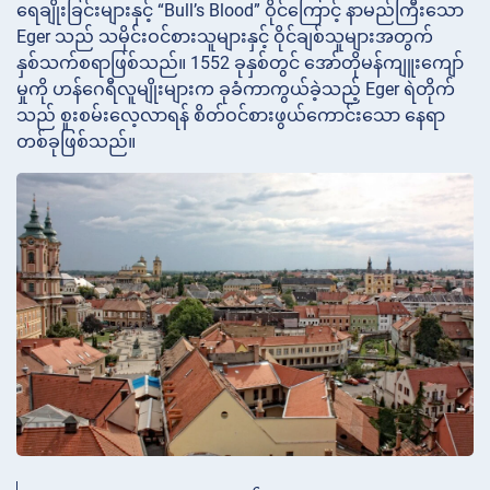
ရေချိုးခြင်းများနှင့် “Bull’s Blood” ဝိုင်ကြောင့် နာမည်ကြီးသော
Eger သည် သမိုင်းဝင်စားသူများနှင့် ဝိုင်ချစ်သူများအတွက်
နှစ်သက်စရာဖြစ်သည်။ 1552 ခုနှစ်တွင် အော်တိုမန်ကျူးကျော်
မှုကို ဟန်ဂေရီလူမျိုးများက ခုခံကာကွယ်ခဲ့သည့် Eger ရဲတိုက်
သည် စူးစမ်းလေ့လာရန် စိတ်ဝင်စားဖွယ်ကောင်းသော နေရာ
တစ်ခုဖြစ်သည်။