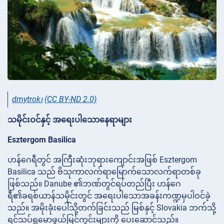
dmytrok၊
(CC BY-ND 2.0)
သမိုင်းဝင်နှင့် အရေးပါသောနေရာများ
Esztergom Basilica
ဟန်ဂေရီတွင် အကြီးဆုံးဘုရားကျောင်းအဖြစ် Esztergom
Basilica သည် ဗိသုကာလက်ရာမြောက်သောလက်ရာတစ်ခု
ဖြစ်သည်။ Danube ၏ဘဏ်တွင်ရပ်တည်ပြီး ဟန်ဂေ
ရီ၏ခရစ်ယာန်သမိုင်းတွင် အရေးပါသောအခန်းကဏ္ဍမှပါဝင်ခဲ့
သည်။ အမိုးခုံးပေါ်သို့တက်ခြင်းသည် မြစ်နှင့် Slovakia ဘက်သို့
ရင်သပ်ရှုမောဖွယ်မြင်ကွင်းများကို ပေးဆောင်သည်။