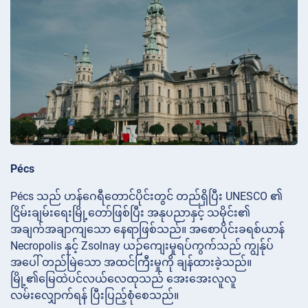
Pécs
Pécs သည် ဟန်ဂေရီတောင်ပိုင်းတွင် တည်ရှိပြီး UNESCO ၏
ငြိမ်းချမ်းရေးမြို့တော်ဖြစ်ပြီး အနုပညာနှင့် သမိုင်း၏
အချက်အချာကျသော နေရာဖြစ်သည်။ အစောပိုင်းခရစ်ယာန်
Necropolis နှင့် Zsolnay ယဉ်ကျေးမှုရပ်ကွက်သည် ကျွန်ုပ်
အပေါ် တည်မြဲသော အထင်ကြီးမှုကို ချန်ထားခဲ့သည်။
မြို့၏မြေထဲပင်လယ်လေထုသည် အေးအေးလူလူ
လမ်းလျှောက်ရန် ပြီးပြည့်စုံစေသည်။