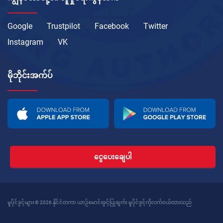
Google
Trustpilot
Facebook
Twitter
Instagram
VK
မိုဘိုင်းအက်ပ်
ငွေပေးချေပါ
မူပိုင်ခွင့်များ © 2026 နိုင်ငံတကာ ယာဉ်မောင်းခွင့်ပြုချက်၊ မူပိုင်ခွင့်ကိုလက်ဝယ်ထားသည်