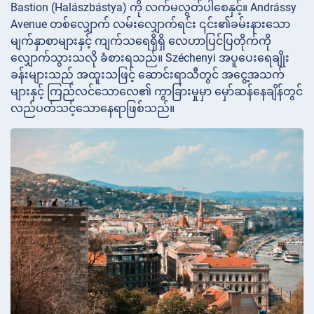
Bastion (Halászbástya) ကို လက်မလွတ်ပါစေနှင့်။ Andrássy
Avenue တစ်လျှောက် လမ်းလျှောက်ရင်း ၎င်း၏ခမ်းနားသော
မျက်နှာစာများနှင့် ကျက်သရေရှိရှိ လေဟာပြင်ပြတိုက်ကို
လျှောက်သွားသလို ခံစားရသည်။ Széchenyi အပူပေးရေချိုး
ခန်းများသည် အထူးသဖြင့် ဆောင်းရာသီတွင် အငွေ့အသက်
များနှင့် ကြည်လင်သောလေ၏ ကွာခြားမှုမှာ မှော်ဆန်နေချိန်တွင်
လည်ပတ်သင့်သောနေရာဖြစ်သည်။