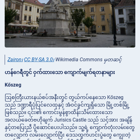
Zairon၊
CC BY-SA 3.0၊
Wikimedia Commons မှတဆင့်
ဟန်ဂေရီတွင် ဝှက်ထားသော ကျောက်မျက်ရတနာများ
Kőszeg
ဩစတြီးယားနယ်စပ်အနီးတွင် တွယ်ကပ်နေသော Kőszeg
သည် ဒဏ္ဍာရီပုံပြင်လေထုနှင့် အံဝင်ခွင်ကျရှိသော မြို့တစ်မြို့
ဖြစ်သည်။ ၎င်း၏ ကောင်းမွန်စွာထိန်းသိမ်းထားသော
အလယ်ခေတ်ဗဟိုချက် Jurisics Castle သည် သင့်အား အချိန်
နှင့်တပြေးညီ ပို့ဆောင်ပေးပါသည်။ သူ့ရဲ့ ကျောက်တုံးလမ်းတွေ
တလျှောက် လမ်းလျှောက်ပြီး ဒေသထွက်ဟင်းပွဲတွေ ကျွေးတဲ့