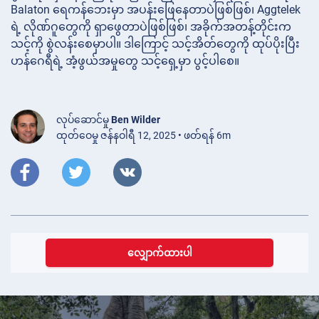
Balaton ရေကန်ဘေးမှာ အပန်းဖြေနေတာပဲဖြစ်ဖြစ်၊ Aggtelek
ရဲ့ လိုဏ်ဂူတွေကို ရှာဖွေတာပဲဖြစ်ဖြစ်၊ အခိုက်အတန့်တိုင်းက
သင့်ကို စွဲလန်းစေမှာပါ။ ဒါကြောင့် သင့်အိတ်တွေကို ထုပ်ပိုးပြီး
ဟန်ဂေရီရဲ့ အံ့ဖွယ်အမှုတွေ သင့်ရှေ့မှာ ပွင့်ပါစေ။
လုပ်ဆောင်မှု
Ben Wilder
ထုတ်ဝေမှု ဇန်နဝါရီ 12, 2025 • ဖတ်ရန် 6m
လျှောက်ထားပါ