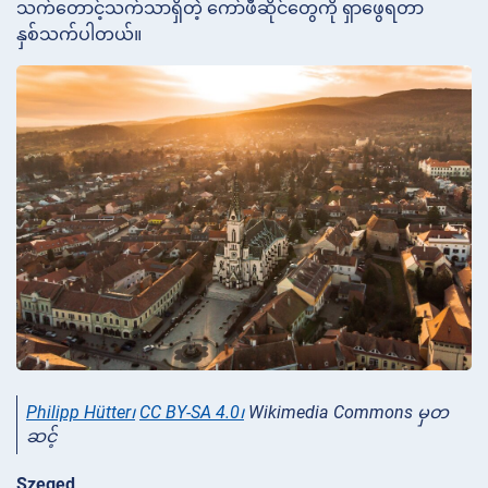
သက်တောင့်သက်သာရှိတဲ့ ကော်ဖီဆိုင်တွေကို ရှာဖွေရတာ
နှစ်သက်ပါတယ်။
Philipp Hütter၊
CC BY-SA 4.0၊
Wikimedia Commons မှတ
ဆင့်
Szeged