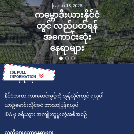
အောက်တိုဘာ 15, 2020
Lamborghini
Sian: ဆန်တ်အာဂါ
တာ ဘိုလိုနျေဇေမှ
ပထမဆုံး Hybrid
Supercar
ဘယ်လိုလုပ်ရမလဲ
နိုင်ငံတကာ ကားမောင်းခွင့်ကို အွန်လိုင်းတွင် ရယူပါ
ယာဉ်မောင်းလိုင်စင် ဘာသာပြန်ရယူပါ
IDA မှ ခရီးသွား အကျိုးတူပူးတွဲအစီအစဉ်
လူသိများသောနေရာများ