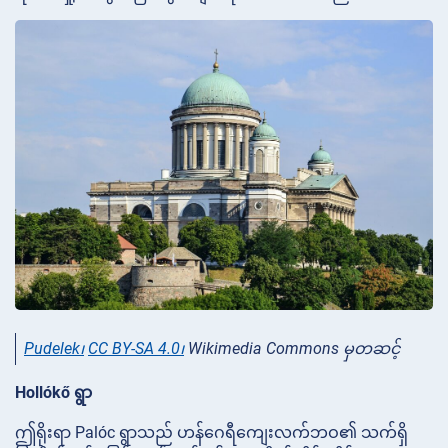
Pudelek၊
CC BY-SA 4.0၊
Wikimedia Commons မှတဆင့်
Hollókő ရွာ
ဤရိုးရာ Palóc ရွာသည် ဟန်ဂေရီကျေးလက်ဘဝ၏ သက်ရှိ