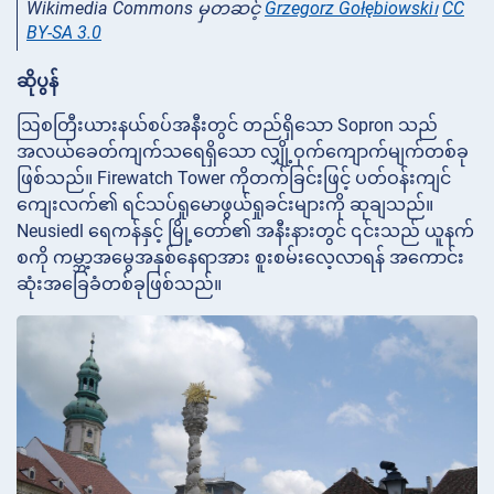
Wikimedia Commons မှတဆင့်
Grzegorz Gołębiowski၊
CC
BY-SA 3.0
ဆိုပွန်
ဩစတြီးယားနယ်စပ်အနီးတွင် တည်ရှိသော Sopron သည်
အလယ်ခေတ်ကျက်သရေရှိသော လျှို့ဝှက်ကျောက်မျက်တစ်ခု
ဖြစ်သည်။ Firewatch Tower ကိုတက်ခြင်းဖြင့် ပတ်ဝန်းကျင်
ကျေးလက်၏ ရင်သပ်ရှုမောဖွယ်ရှုခင်းများကို ဆုချသည်။
Neusiedl ရေကန်နှင့် မြို့တော်၏ အနီးနားတွင် ၎င်းသည် ယူနက်
စကို ကမ္ဘာ့အမွေအနှစ်နေရာအား စူးစမ်းလေ့လာရန် အကောင်း
ဆုံးအခြေခံတစ်ခုဖြစ်သည်။