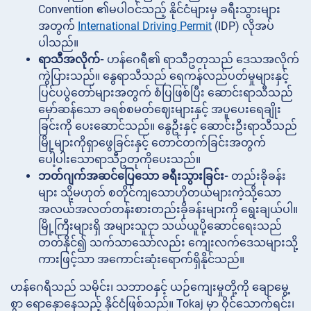
Convention ၏မပါဝင်သည့် နိုင်ငံများမှ ခရီးသွားများ
အတွက်
International Driving Permit
(IDP) လိုအပ်
ပါသည်။
ရာသီအလိုက်-
ဟန်ဂေရီ၏ ရာသီဥတုသည် ဒေသအလိုက်
ကွဲပြားသည်။ နွေရာသီသည် ရေကန်လည်ပတ်မှုများနှင့်
ပြင်ပပွဲတော်များအတွက် စံပြဖြစ်ပြီး ဆောင်းရာသီသည်
မှော်ဆန်သော ခရစ်စမတ်ဈေးများနှင့် အပူပေးရေချိုး
ခြင်းကို ပေးဆောင်သည်။ နွေဦးနှင့် ဆောင်းဦးရာသီသည်
မြို့များကိုရှာဖွေခြင်းနှင့် တောင်တက်ခြင်းအတွက်
ပေါ့ပါးသောရာသီဥတုကိုပေးသည်။
ဘတ်ဂျက်အဆင်ပြေသော ခရီးသွားခြင်း-
တည်းခိုခန်း
များ သို့မဟုတ် စတိုင်ကျသောဟိုတယ်များကဲ့သို့သော
အလယ်အလတ်တန်းစားတည်းခိုခန်းများကို ရွေးချယ်ပါ။
မြို့ကြီးများရှိ အများသူငှာ သယ်ယူပို့ဆောင်ရေးသည်
တတ်နိုင်၍ သက်သာသော်လည်း ကျေးလက်ဒေသများသို့
ကားဖြင့်သာ အကောင်းဆုံးရောက်ရှိနိုင်သည်။
ဟန်ဂေရီသည် သမိုင်း၊ သဘာဝနှင့် ယဉ်ကျေးမှုတို့ကို ချောမွေ့
စွာ ရောနှောနေသည့် နိုင်ငံဖြစ်သည်။ Tokaj မှာ ဝိုင်သောက်ရင်း၊