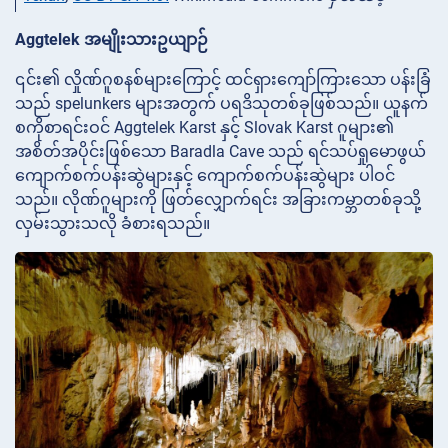
Aggtelek အမျိုးသားဥယျာဉ်
၎င်း၏ လှိုဏ်ဂူစနစ်များကြောင့် ထင်ရှားကျော်ကြားသော ပန်းခြံ
သည် spelunkers များအတွက် ပရဒိသုတစ်ခုဖြစ်သည်။ ယူနက်
စကိုစာရင်းဝင် Aggtelek Karst နှင့် Slovak Karst ဂူများ၏
အစိတ်အပိုင်းဖြစ်သော Baradla Cave သည် ရင်သပ်ရှုမောဖွယ်
ကျောက်စက်ပန်းဆွဲများနှင့် ကျောက်စက်ပန်းဆွဲများ ပါဝင်
သည်။ လိုဏ်ဂူများကို ဖြတ်လျှောက်ရင်း အခြားကမ္ဘာတစ်ခုသို့
လှမ်းသွားသလို ခံစားရသည်။