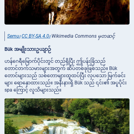
Semu၊
CC BY-SA 4.0၊
Wikimedia Commons မှတဆင့်
Bük အမျိုးသားဥယျာဉ်
ဟန်ဂေရီမြောက်ပိုင်းတွင် တည်ရှိပြီး ဤပန်းခြံသည်
တောင်တက်သမားများအတွက် ဆိပ်တစ်ခုဖြစ်သည်။ Bük
တောင်များသည် သစ်တောများထူထပ်ပြီး လှပသော မြက်ခင်း
များ ရောနှောထားသည်။ အနီးနားရှိ Bük သည် ၎င်း၏ အပူပိုင်း
spa ကြောင့် လူသိများသည်။