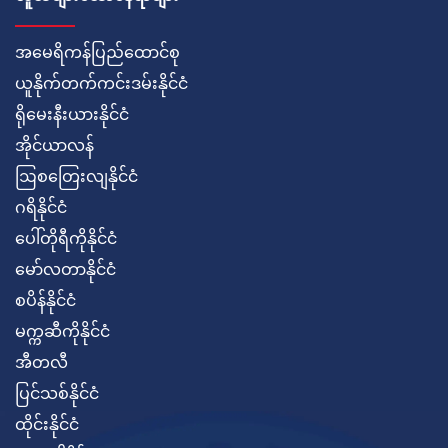
အမေရိကန်ပြည်ထောင်စု
ယူနိုက်တက်ကင်းဒမ်းနိုင်ငံ
ရိုမေးနီးယားနိုင်ငံ
အိုင်ယာလန်
ဩစတြေးလျနိုင်ငံ
ဂရိနိုင်ငံ
ပေါ်တိုရီကိုနိုင်ငံ
မော်လတာနိုင်ငံ
စပိန်နိုင်ငံ
မက္ကဆီကိုနိုင်ငံ
အီတလီ
ပြင်သစ်နိုင်ငံ
ထိုင်းနိုင်ငံ