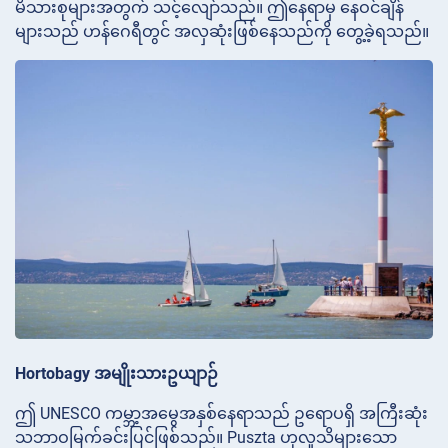
မိသားစုများအတွက် သင့်လျော်သည်။ ဤနေရာမှ နေဝင်ချိန်
များသည် ဟန်ဂေရီတွင် အလှဆုံးဖြစ်နေသည်ကို တွေ့ခဲ့ရသည်။
Hortobagy အမျိုးသားဥယျာဉ်
ဤ UNESCO ကမ္ဘာ့အမွေအနှစ်နေရာသည် ဥရောပရှိ အကြီးဆုံး
သဘာဝမြက်ခင်းပြင်ဖြစ်သည်။ Puszta ဟုလူသိများသော