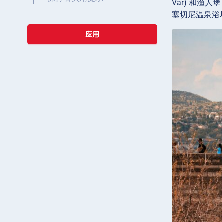
Vár) 和渔
塞切尼温泉浴
应用