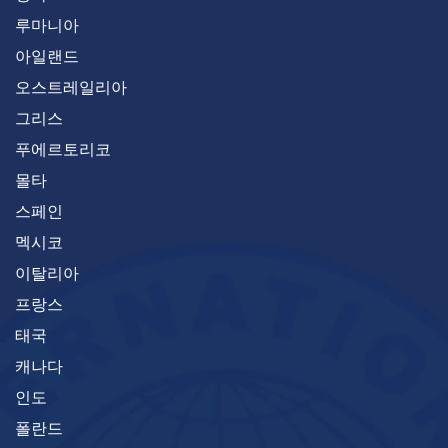
루마니아
아일랜드
오스트레일리아
그리스
푸에르토리코
몰타
스페인
멕시코
이탈리아
프랑스
태국
캐나다
인도
폴란드