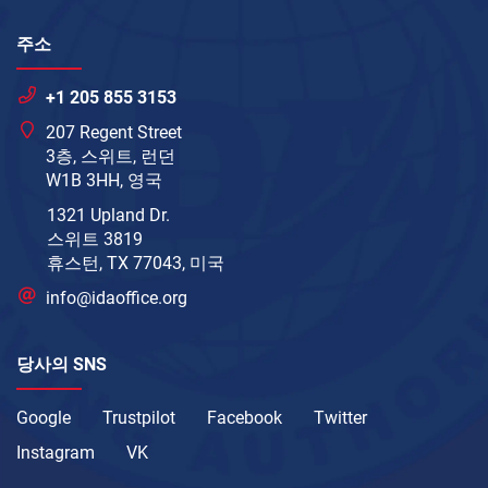
주소
+1 205 855 3153
207 Regent Street
3층, 스위트, 런던
W1B 3HH, 영국
1321 Upland Dr.
스위트 3819
휴스턴, TX 77043, 미국
info@idaoffice.org
당사의 SNS
Google
Trustpilot
Facebook
Twitter
Instagram
VK