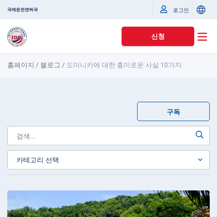
국제운전면허국
로그인
신청
홈페이지
/
블로그
/
도미니카에 대한 흥미로운 사실 10가지
구독