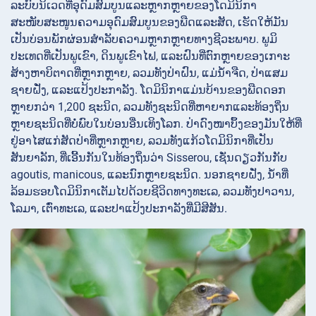
ລະບົບນິເວດທີ່ອຸດົມສົມບູນແລະຫຼາກຫຼາຍຂອງໂດມິນິກາ
ສະໜັບສະໜູນຄວາມອຸດົມສົມບູນຂອງພືດແລະສັດ, ເຮັດໃຫ້ມັນ
ເປັນບ່ອນພັກຜ່ອນສໍາລັບຄວາມຫຼາກຫຼາຍທາງຊີວະພາບ. ພູມິ
ປະເທດທີ່ເປັນພູເຂົາ, ດິນພູເຂົາໄຟ, ແລະຝົນທີ່ຕົກຫຼາຍຂອງເກາະ
ສ້າງຫາບິຕາດທີ່ຫຼາກຫຼາຍ, ລວມທັງປ່າຝົນ, ແມ່ນ້ໍາຈືດ, ປ່າແສມ
ຊາຍຝັ່ງ, ແລະແປ້ງປະກາລັງ. ໂດມິນິກາແມ່ນບ້ານຂອງພືດດອກ
ຫຼາຍກວ່າ 1,200 ຊະນິດ, ລວມທັງຊະນິດທີ່ຫາຍາກແລະທ້ອງຖິ່ນ
ຫຼາຍຊະນິດທີ່ບໍ່ພົບໃນບ່ອນອື່ນເທິງໂລກ. ປ່າດົງໜາບຶ້ງຂອງມັນໃຫ້ທີ່
ຢູ່ອາໄສແກ່ສັດປ່າທີ່ຫຼາກຫຼາຍ, ລວມທັງແກ້ວໂດມິນິກາທີ່ເປັນ
ສັນຍາລັກ, ທີ່ເອີ້ນກັນໃນທ້ອງຖິ່ນວ່າ Sisserou, ເຊັ່ນດຽວກັນກັບ
agoutis, manicous, ແລະນົກຫຼາຍຊະນິດ. ນອກຊາຍຝັ່ງ, ນ້ໍາທີ່
ລ້ອມຮອບໂດມິນິກາເຕັມໄປດ້ວຍຊີວິດທາງທະເລ, ລວມທັງປາວານ,
ໂລມາ, ເຕົ່າທະເລ, ແລະປາແປ້ງປະກາລັງທີ່ມີສີສັນ.