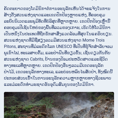
ຄັດຕະຍາດຂອງໂດມິນິກາຕໍ່ການອະນຸລັກເຫັນໄດ້ຈະແຈ້ງໃນການ
ສ້າງຕັ້ງສວນແຫ່ງຊາດແລະເຂດປົກປ້ອງຫຼາຍແຫ່ງ, ທີ່ຄອບຄຸມ
ລະບົບນິເວດແລະພູມິທັດທີ່ບໍລິສຸດທີ່ຫຼາກຫຼາຍ. ເຂດປົກປ້ອງເຫຼົ່ານີ້
ຄອບຄຸມເປີເຊັນໃຫຍ່ຂອງພື້ນທີ່ລວມຂອງເກາະ, ເຮັດໃຫ້ໂດມິນິກາ
ເປັນຫນຶ່ງໃນປະເທດທີ່ຖືກຮັກສາສິ່ງແວດລ້ອມທີ່ສຸດໃນແຄຣິບບຽນ.
ສວນແຫ່ງຊາດທີ່ມີຊື່ສຽງລວມມີສວນແຫ່ງຊາດ Morne Trois
Pitons, ສະຖານທີ່ມໍລະດົກໂລກ UNESCO ທີ່ເປັນທີ່ຮູ້ຈັກສໍາລັບຈອມ
ພູເຂົາໄຟ, ທະເລສາບຕົ້ມ, ແລະປ່າຝົນທີ່ຂຽວຂົ້ນ, ເຊັ່ນດຽວກັນກັບ
ສວນແຫ່ງຊາດ Cabrits, ບ້ານຂອງປ້ອມປະຫວັດສາດແລະຊີວິດ
ທາງທະເລທີ່ຫຼາກຫຼາຍ. ເຂດປົກປ້ອງອື່ນໆລວມມີເຂດອະນຸລັກ
ປ່າໄມ້, ເຂດອະນຸລັກທາງທະເລ, ແລະບ່ອນຫລົບໄພສັດປ່າ, ທັງໝົດນີ້
ປະກອບສ່ວນເຂົ້າໃນການອະນຸລັກຄວາມຫຼາກຫຼາຍທາງຊີວະພາບ
ແລະມໍລະດົກທໍາມະຊາດອັນອຸດົມສົມບູນຂອງໂດມິນິກາ.