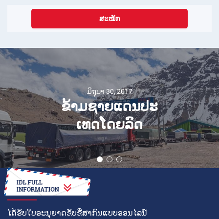
ສະໝັກ
ມິຖຸນາ 30, 2017
ຂ້າມ​ຊາຍ​ແດນ​ປະ​
ເທດ​ໂດຍ​ລົດ​
ວິທີໃນການ
ໄດ້ຮັບໃບອະນຸຍາດຂັບຂີ່ສາກົນແບບອອນໄລນ໌