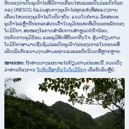
ຮັບຮອງວ່າເປັນພູເຂົາໄຟທີ່ມີການເຄື່ອນໄຫວແລະເປັນມໍລະດົກໂລກ
ຂອງ UNESCO, ບໍ່ແມ່ນສູນກາງພູເຂົາໄຟທຸກແຫ່ງທີ່ສະແດງການ
ເຄື່ອນໄຫວຂອງພູເຂົາໄຟໃນປັດຈຸບັນ. ແນວໃດກໍ່ຕາມ, ລັກສະນະ
ພູເຂົາໄຟເຫຼົ່ານີ້ປະກອບສ່ວນເຂົ້າໃນພູມິປະເທດທີ່ເປັນເອກະລັກຂອງ
ໂດມິນິກາ, ສະໜອງໂອກາດສໍາລັບການສຳຫຼວດບໍ່ນ້ໍາຮ້ອນ,
ປະກົດການພູມິຮ້ອນ, ແລະພູມິທັດທີ່ຕື່ນຕາຕື່ນໃຈ. ຜູ້ມາຢ້ຽມຢາມ
ໂດມິນິກາສາມາດຊື່ນຊົມມໍລະດົກພູເຂົາໄຟຂອງເກາະໃນຂະນະທີ່
ເພີດເພີນກັບຄວາມງາມທໍາມະຊາດແລະລະບົບນິເວດທີ່ຫຼາກຫຼາຍ.
ໝາຍເຫດ:
ຖ້າທ່ານວາງແຜນຈະໄປຢ້ຽມຢາມປະເທດນີ້, ກວດເບິ່ງ
ວ່າທ່ານຕ້ອງການ
ໃບຂັບຂີ່ສາກົນໃນໂດມິນິກາ
ເພື່ອຂັບລົດຫຼືບໍ່.