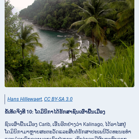
Hans Hillewaert
,
CC BY-SA 3.0
ຂໍ້ເທັດຈິງທີ 10: ໂດມິນິກາໄດ້ຮັກສາຊົນເຜົ່າພື້ນເມືອງ
ຊົນເຜົ່າພື້ນເມືອງ Carib, ເອີ້ນອີກຢ່າງວ່າ Kalinago, ໄດ້ອາໄສຢູ່
ໂດມິນິກາມາຫຼາຍສະຕະວັດແລະສືບຕໍ່ຮັກສາປະເພນີວັດທະນະທໍາ