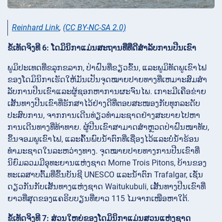
Reinhard Link
,
(CC BY-NC-SA 2.0)
ຂໍ້ເທັດຈິງທີ 6: ໂດມິນິກາແມ່ນສະຖານທີ່ທີ່ດີສໍາລັບການປີນເຂົາ
ພູມິປະເທດທີ່ຂລຸກຂລາກ, ປ່າຝົນທີ່ຂຽວຂົ້ນ, ແລະພູມິທັດພູເຂົາໄຟ
ຂອງໂດມິນິກາເຮັດໃຫ້ມັນເປັນຈຸດໝາຍປາຍທາງທີ່ເຫມາະສົມສໍາ
ລັບການປີນເຂົາແລະຜູ້ຊອກຫາການຜະຈົນໄພ. ເກາະມີເຄືອຂ່າຍ
ເສັ້ນທາງປີນເຂົາທີ່ຮັກສາໄວ້ຢ່າງດີທີ່ຕອບສະໜອງກັບທຸກລະດັບ
ປະສົບການ, ຈາກການເດີນທ່ຽວທໍາມະຊາດຢ່າງສະບາຍໄປຫາ
ການເດີນທາງທີ່ທ້າທາຍ. ຜູ້ປີນເຂົາສາມາດສຳຫຼວດປ່າຝົນໜາທັບ,
ຂຶ້ນຈອມພູເຂົາໄຟ, ແລະຄົ້ນພົບນ້ໍາຕົກທີ່ເຊື່ອງໄວ້ແລະບໍ່ນ້ໍາຮ້ອນ
ທໍາມະຊາດໃນລະຫວ່າງທາງ. ຈຸດໝາຍປາຍທາງການປີນເຂົາທີ່
ນິຍົມລວມມີອຸທະຍານແຫ່ງຊາດ Morne Trois Pitons, ບ້ານຂອງ
ທະເລສາບຕົ້ມທີ່ຂຶ້ນບັນຊີ UNESCO ແລະນ້ໍາຕົກ Trafalgar, ເຊັ່ນ
ດຽວກັນກັບເສັ້ນທາງແຫ່ງຊາດ Waitukubuli, ເສັ້ນທາງປີນເຂົາທີ່
ຍາວທີ່ສຸດຂອງແຄຣິບບຽນທີ່ຍາວ 115 ໄມຈາກເໜືອຫາໃຕ້.
ຂໍ້ເທັດຈິງທີ 7: ສ່ວນໃຫຍ່ຂອງໂດມິນິກາແມ່ນສວນແຫ່ງຊາດ