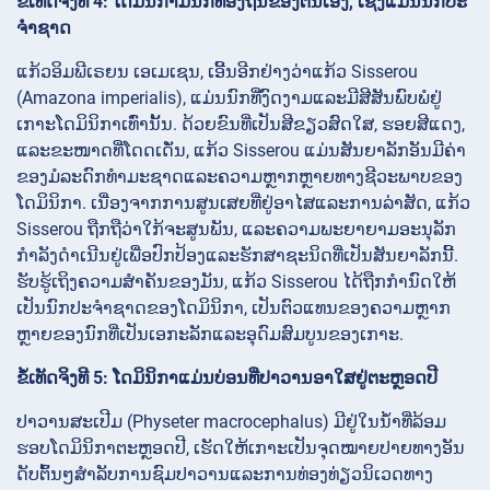
ຂໍ້ເທັດຈິງທີ 4: ໂດມິນິກາມີນົກທ້ອງຖິ່ນຂອງຕົນເອງ, ເຊິ່ງແມ່ນນົກປະ
ຈໍາຊາດ
ແກ້ວອິມພີເຣຍນ ເອເມເຊນ, ເອີ້ນອີກຢ່າງວ່າແກ້ວ Sisserou
(Amazona imperialis), ແມ່ນນົກທີ່ງົດງາມແລະມີສີສັນພົບພໍຢູ່
ເກາະໂດມິນິກາເທົ່ານັ້ນ. ດ້ວຍຂົນທີ່ເປັນສີຂຽວສົດໃສ, ຮອຍສີແດງ,
ແລະຂະໜາດທີ່ໂດດເດັ່ນ, ແກ້ວ Sisserou ແມ່ນສັນຍາລັກອັນມີຄ່າ
ຂອງມໍລະດົກທໍາມະຊາດແລະຄວາມຫຼາກຫຼາຍທາງຊີວະພາບຂອງ
ໂດມິນິກາ. ເນື່ອງຈາກການສູນເສຍທີ່ຢູ່ອາໄສແລະການລ່າສັດ, ແກ້ວ
Sisserou ຖືກຖືວ່າໃກ້ຈະສູນພັນ, ແລະຄວາມພະຍາຍາມອະນຸລັກ
ກໍາລັງດໍາເນີນຢູ່ເພື່ອປົກປ້ອງແລະຮັກສາຊະນິດທີ່ເປັນສັນຍາລັກນີ້.
ຮັບຮູ້ເຖິງຄວາມສໍາຄັນຂອງມັນ, ແກ້ວ Sisserou ໄດ້ຖືກກໍານົດໃຫ້
ເປັນນົກປະຈໍາຊາດຂອງໂດມິນິກາ, ເປັນຕົວແທນຂອງຄວາມຫຼາກ
ຫຼາຍຂອງນົກທີ່ເປັນເອກະລັກແລະອຸດົມສົມບູນຂອງເກາະ.
ຂໍ້ເທັດຈິງທີ 5: ໂດມິນິກາແມ່ນບ່ອນທີ່ປາວານອາໃສຢູ່ຕະຫຼອດປີ
ປາວານສະເປີມ (Physeter macrocephalus) ມີຢູ່ໃນນ້ໍາທີ່ລ້ອມ
ຮອບໂດມິນິກາຕະຫຼອດປີ, ເຮັດໃຫ້ເກາະເປັນຈຸດໝາຍປາຍທາງອັນ
ດັບຕົ້ນໆສໍາລັບການຊົມປາວານແລະການທ່ອງທ່ຽວນິເວດທາງ