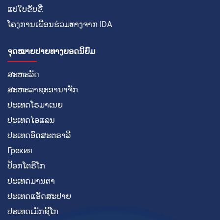
ແປໃບຂັບຂີ່
ໂຄງການເພື່ອນຮ່ວມທາງຈາກ IDA
ຈຸດໝາຍປາຍທາງຍອດນິຍົມ
ສະຫະລັດ
ສະຫະລາຊະອານາຈັກ
ປະເທດໂຣມາເນຍ
ປະເທດໄອແລນ
ປະເທດອົດສະຕຣາລີ
Грекия
ປັອກໂຕຣິໂກ
ປະເທດມານຕາ
ປະເທດແອັດສະປາຍ
ປະເທດເມັກຊິໂກ