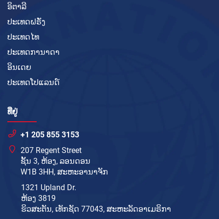
ອິຕາລີ
ປະເທດຝຣັ່ງ
ປະເທດໄທ
ປະເທດການາດາ
ອິນເດຍ
ປະເທດໂປແລນດ໌
ທີ່ຢູ່
+1 205 855 3153
207 Regent Street
ຊັ້ນ 3, ຫ້ອງ, ລອນດອນ
W1B 3HH, ສະຫະອານາຈັກ
1321 Upland Dr.
ຫ້ອງ 3819
ຮິວສະຕັນ, ເທັກຊັດ 77043, ສະຫະລັດອາເມຣິກາ