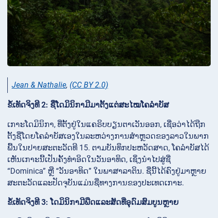
Jean & Nathalie
,
(CC BY 2.0)
ຂໍ້ເທັດຈິງທີ 2: ຊື່ໂດມິນິກາມີມາຕັ້ງແຕ່ສະໄໝໂຄລຳບັສ
ເກາະໂດມິນິກາ, ທີ່ຕັ້ງຢູ່ໃນແຄຣິບບຽນຕາເວັນອອກ, ເຊື່ອວ່າໄດ້ຖືກ
ຕັ້ງຊື່ໂດຍໂຄລຳບັສເອງໃນລະຫວ່າງການສຳຫຼວດຂອງລາວໃນພາກ
ພື້ນໃນປາຍສະຕະວັດທີ 15. ຕາມບັນທຶກປະຫວັດສາດ, ໂຄລຳບັສໄດ້
ເຫັນເກາະນີ້ເປັນຄັ້ງທໍາອິດໃນວັນອາທິດ, ເຊິ່ງນໍາໄປສູ່ຊື່
“Dominica” ຫຼື “ວັນອາທິດ” ໃນພາສາລາຕິນ. ຊື່ນີ້ໄດ້ຄົງຢູ່ມາຫຼາຍ
ສະຕະວັດແລະປັດຈຸບັນແມ່ນຊື່ທາງການຂອງປະເທດເກາະ.
ຂໍ້ເທັດຈິງທີ 3: ໂດມິນິກາມີພືດແລະສັດທີ່ອຸດົມສົມບູນຫຼາຍ