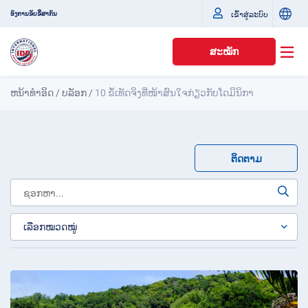
ເຂົ້າສູ່ລະບົບ
ອົງການຂັບຂີ່ສາກົນ
ສະໝັກ
ຫນ້າທໍາອິດ
/
ບລັອກ
/
10 ຂໍ້ເທັດຈິງທີ່ໜ້າສົນໃຈກ່ຽວກັບໂດມິນິກາ
ຕິດຕາມ