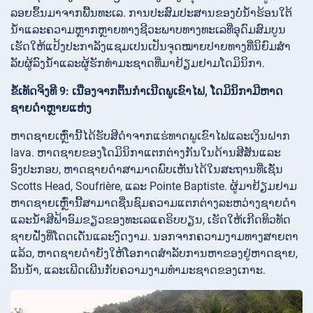
ລອຍຂຶ້ນມາຈາກພື້ນທະເລ. ການປະສົມປະສານຂອງບໍ່ນ້ໍາຮ້ອນໃຕ້
ນ້ໍາແລະຄວາມຫຼາກຫຼາຍທາງຊີວະພາບທາງທະເລທີ່ອຸດົມສົມບູນ
ເຮັດໃຫ້ແປ້ງປະກາລັງແຊມເປນເປັນຈຸດໝາຍປາຍທາງທີ່ນິຍົມສໍາ
ລັບຜູ້ລົງນ້ໍາແລະຜູ້ຮັກທໍາມະຊາດທີ່ມາຢ້ຽມຢາມໂດມິນິກາ.
ຂໍ້ເທັດຈິງທີ 9: ເນື່ອງຈາກຕົ້ນກໍາເນີດພູເຂົາໄຟ, ໂດມິນິກາມີຫາດ
ຊາຍດໍາຫຼາຍແຫ່ງ
ຫາດຊາຍເຫຼົ່ານີ້ໄດ້ຮັບສີດໍາຈາກແຮ່ທາດພູເຂົາໄຟແລະເງິນຝາກ
lava. ຫາດຊາຍຂອງໂດມິນິກາແຕກຕ່າງກັນໃນດ້ານສີສັນແລະ
ອົງປະກອບ, ຫາດຊາຍດໍາສາມາດພົບເຫັນໄດ້ໃນສະຖານທີ່ເຊັ່ນ
Scotts Head, Soufrière, ແລະ Pointe Baptiste. ຜູ້ມາຢ້ຽມຢາມ
ຫາດຊາຍເຫຼົ່ານີ້ສາມາດຊື່ນຊົມຄວາມແຕກຕ່າງລະຫວ່າງຊາຍດໍາ
ແລະນ້ໍາສີຟ້າອົມຂຽວຂອງທະເລແຄຣິບບຽນ, ເຮັດໃຫ້ເກີດທິວທັດ
ຊາຍຝັ່ງທີ່ໂດດເດັ່ນແລະງົດງາມ. ນອກຈາກຄວາມງາມທາງສາຍຕາ
ແລ້ວ, ຫາດຊາຍດໍາຍັງໃຫ້ໂອກາດສໍາລັບການຫາຂອງຢູ່ຫາດຊາຍ,
ລິ້ນນ້ໍາ, ແລະເພີດເພີນກັບຄວາມງາມທໍາມະຊາດຂອງເກາະ.