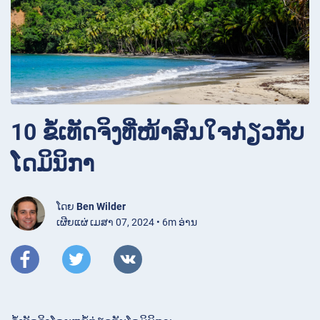
10 ຂໍ້ເທັດຈິງທີ່ໜ້າສົນໃຈກ່ຽວກັບ
ໂດມິນິກາ
ໂດຍ
Ben Wilder
ເຜີຍແຜ່ ເມສາ 07, 2024 • 6m ອ່ານ