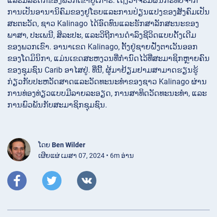
ແລະມໍລະດົກຂອງພວກເຂົາຢູ່ເກາະ. ເຖິງວ່າຈະມີຜົນກະທົບຈາກ
ການເປັນອານານິຄົມຂອງຢູໂຣບແລະການປ່ຽນແປງຂອງສັງຄົມເປັນ
ສະຕະວັດ, ຊາວ Kalinago ໄດ້ອົດທົນແລະຮັກສາລັກສະນະຂອງ
ພາສາ, ປະເພນີ, ສິລະປະ, ແລະວິຖີການດໍາລົງຊີວິດແບບດັ້ງເດີມ
ຂອງພວກເຂົາ. ອານາເຂດ Kalinago, ຕັ້ງຢູ່ຊາຍຝັ່ງຕາເວັນອອກ
ຂອງໂດມິນິກາ, ແມ່ນເຂດສະຫງວນທີ່ກໍານົດໄວ້ທີ່ສະມາຊິກຫຼາຍຄົນ
ຂອງຊຸມຊົນ Carib ອາໄສຢູ່. ທີ່ນີ້, ຜູ້ມາຢ້ຽມຢາມສາມາດຮຽນຮູ້
ກ່ຽວກັບປະຫວັດສາດແລະວັດທະນະທໍາຂອງຊາວ Kalinago ຜ່ານ
ການທ່ອງທ່ຽວແບບມີລາຍລະອຽດ, ການສາທິດວັດທະນະທໍາ, ແລະ
ການພົວພັນກັບສະມາຊິກຊຸມຊົນ.
ໂດຍ
Ben Wilder
ເຜີຍແຜ່ ເມສາ 07, 2024 • 6m ອ່ານ