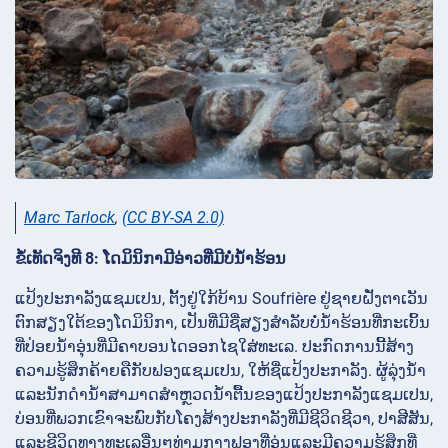
Marc Tarlock
,
(CC BY-SA 2.0)
ຂໍ້ເທັດຈິງທີ 8: ໂດມິນິກາມີອ່າວທີ່ມີບໍ່ນ້ໍາຮ້ອນ
ແປ້ງປະກາລັງແຊມເປນ, ຕັ້ງຢູ່ໃກ້ບ້ານ Soufrière ຢູ່ຊາຍຝັ່ງຕາເວັນ
ຕົກສຽງໃຕ້ຂອງໂດມິນິກາ, ເປັນທີ່ມີຊື່ສຽງສໍາລັບບໍ່ນ້ໍາຮ້ອນທີ່ກະເບິ້ນ
ທີ່ປ່ອຍນ້ໍາອຸ່ນທີ່ມີຄາບອນໄດອອກໄຊໃສ່ທະເລ. ປະກົດການນີ້ສ້າງ
ຄວາມຮູ້ສຶກຄ້າຍຄືກັບຟອງແຊມເປນ, ໃຫ້ຊື່ແປ້ງປະກາລັງ. ຜູ້ລຸ່ງນ້ໍາ
ແລະນັກດຳນ້ໍາສາມາດສຳຫຼວດນ້ໍາຕື້ນຂອງແປ້ງປະກາລັງແຊມເປນ,
ບ່ອນທີ່ພວກເຂົາຈະພົບກັບໂຄງສ້າງປະກາລັງທີ່ມີຊີວິດຊີວາ, ປາສີສັນ,
ແລະຊີວິດທາງທະເລອື່ນໆທ່າມກາງຟອງທີ່ອຸ່ນແລະມີຄວາມຮູ້ສຶກທີ່