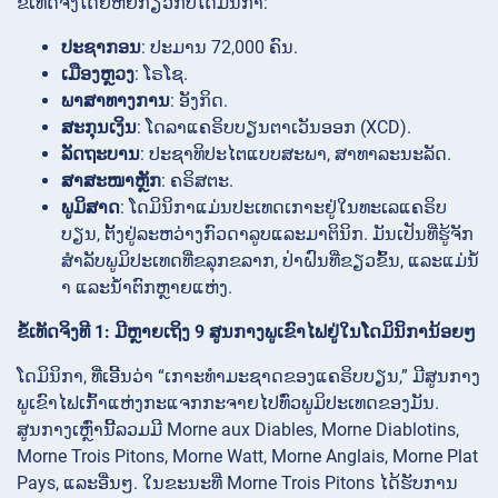
ຂໍ້ເທັດຈິງໂດຍຫຍໍ້ກ່ຽວກັບໂດມິນິກາ:
ປະຊາກອນ
: ປະມານ 72,000 ຄົນ.
ເມືອງຫຼວງ
: ໂຣໂຊ.
ພາສາທາງການ
: ອັງກິດ.
ສະກຸນເງິນ
: ໂດລາແຄຣິບບຽນຕາເວັນອອກ (XCD).
ລັດຖະບານ
: ປະຊາທິປະໄຕແບບສະພາ, ສາທາລະນະລັດ.
ສາສະໜາຫຼັກ
: ຄຣິສຕະ.
ພູມິສາດ
: ໂດມິນິກາແມ່ນປະເທດເກາະຢູ່ໃນທະເລແຄຣິບ
ບຽນ, ຕັ້ງຢູ່ລະຫວ່າງກົວດາລູບແລະມາຕິນິກ. ມັນເປັນທີ່ຮູ້ຈັກ
ສໍາລັບພູມິປະເທດທີ່ຂລຸກຂລາກ, ປ່າຝົນທີ່ຂຽວຂົ້ນ, ແລະແມ່ນ້ໍ
າ ແລະນ້ໍາຕົກຫຼາຍແຫ່ງ.
ຂໍ້ເທັດຈິງທີ 1: ມີຫຼາຍເຖິງ 9 ສູນກາງພູເຂົາໄຟຢູ່ໃນໂດມິນິການ້ອຍໆ
ໂດມິນິກາ, ທີ່ເອີ້ນວ່າ “ເກາະທໍາມະຊາດຂອງແຄຣິບບຽນ,” ມີສູນກາງ
ພູເຂົາໄຟເກົ້າແຫ່ງກະແຈກກະຈາຍໄປທົ່ວພູມິປະເທດຂອງມັນ.
ສູນກາງເຫຼົ່ານີ້ລວມມີ Morne aux Diables, Morne Diablotins,
Morne Trois Pitons, Morne Watt, Morne Anglais, Morne Plat
Pays, ແລະອື່ນໆ. ໃນຂະນະທີ່ Morne Trois Pitons ໄດ້ຮັບການ