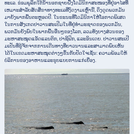
ທະເລ. ຮ່ອມພູລຶກໃຕ້ນ້ໍານອກຊາຍຝັ່ງໂດມິນິກາສະໜອງທີ່ຢູ່ອາໄສທີ່
ເຫມາະສໍາລັບສັດສີ່ຂາທາງທະເລທີ່ງົດງາມເຫຼົ່ານີ້, ດຶງດູດພວກມັນ
ມາຍັງພາກພື້ນຕະຫຼອດປີ. ໃນຂະນະທີ່ໂດມິນິກາໃຫ້ໂອກາດພິເສດ
ໃນການສັງເກດປາວານສະເປີມໃນທີ່ຢູ່ທໍາມະຊາດຂອງພວກມັນ,
ພວກມັນຍັງພົບໃນພາກພື້ນອື່ນໆຂອງໂລກ, ລວມທັງບາງສ່ວນຂອງ
ມະຫາສະໝຸດແອັດແລນຕິກ, ປາຊີຟິກ, ແລະອິນເດຍ. ປາວານສະເປີ
ມເປັນທີ່ຮູ້ຈັກຈາກການເດີນທາງທີ່ຍາວນານແລະສາມາດພົບເຫັນ
ໄດ້ໃນເຂດມະຫາສະໝຸດຕ່າງໆຂຶ້ນກັບປັດໃຈເຊັ່ນ: ຄວາມພ້ອມໃຫ້
ບໍລິການຂອງອາຫານແລະຮູບແບບການແກ່ເຍື່ອງ.