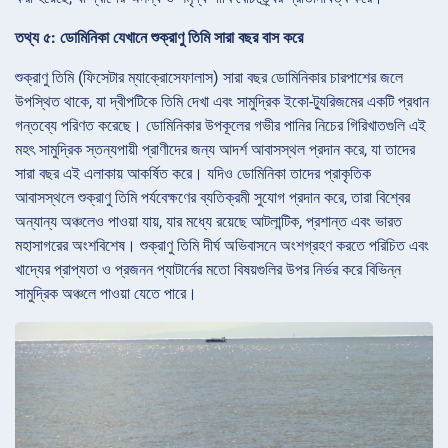
তথ্য ৫: ডোমিনিকা যেখানে শুক্রাণু তিমি সারা বছর বাস করে
শুক্রাণু তিমি (ফিসেটার ম্যাক্রোসেফালাস) সারা বছর ডোমিনিকার চারপাশের জলে
উপস্থিত থাকে, যা দ্বীপটিকে তিমি দেখা এবং সামুদ্রিক ইকো-ট্যুরিজমের একটি প্রধান
গন্তব্যে পরিণত করেছে। ডোমিনিকার উপকূলের গভীর পানির নিচের গিরিখাতগুলি এই
মহৎ সামুদ্রিক স্তন্যপায়ী প্রাণীদের জন্য আদর্শ আবাসস্থল প্রদান করে, যা তাদের
সারা বছর এই এলাকায় আকর্ষিত করে। যদিও ডোমিনিকা তাদের প্রাকৃতিক
আবাসস্থলে শুক্রাণু তিমি পর্যবেক্ষণের ব্যতিক্রমী সুযোগ প্রদান করে, তারা বিশ্বের
অন্যান্য অঞ্চলেও পাওয়া যায়, যার মধ্যে রয়েছে আটলান্টিক, প্রশান্ত এবং ভারত
মহাসাগরের অংশবিশেষ। শুক্রাণু তিমি দীর্ঘ অভিবাসনে অংশগ্রহণ করতে পরিচিত এবং
খাদ্যের প্রাপ্যতা ও প্রজনন প্যাটার্নের মতো বিষয়গুলির উপর নির্ভর করে বিভিন্ন
সামুদ্রিক অঞ্চলে পাওয়া যেতে পারে।