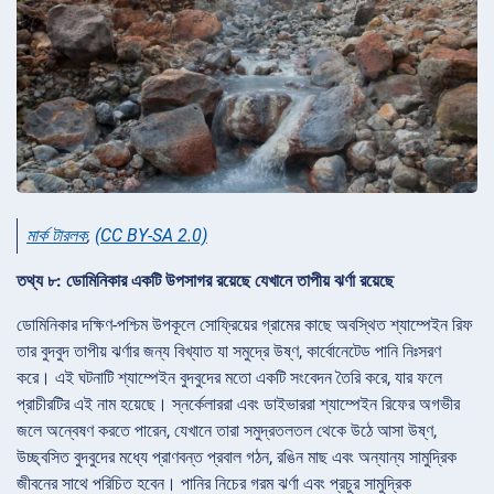
মার্ক টারলক
,
(CC BY-SA 2.0)
তথ্য ৮: ডোমিনিকার একটি উপসাগর রয়েছে যেখানে তাপীয় ঝর্ণা রয়েছে
ডোমিনিকার দক্ষিণ-পশ্চিম উপকূলে সোফ্রিয়ের গ্রামের কাছে অবস্থিত শ্যাম্পেইন রিফ
তার বুদবুদ তাপীয় ঝর্ণার জন্য বিখ্যাত যা সমুদ্রে উষ্ণ, কার্বোনেটেড পানি নিঃসরণ
করে। এই ঘটনাটি শ্যাম্পেইন বুদবুদের মতো একটি সংবেদন তৈরি করে, যার ফলে
প্রাচীরটির এই নাম হয়েছে। স্নর্কেলাররা এবং ডাইভাররা শ্যাম্পেইন রিফের অগভীর
জলে অন্বেষণ করতে পারেন, যেখানে তারা সমুদ্রতলতল থেকে উঠে আসা উষ্ণ,
উচ্ছ্বসিত বুদবুদের মধ্যে প্রাণবন্ত প্রবাল গঠন, রঙিন মাছ এবং অন্যান্য সামুদ্রিক
জীবনের সাথে পরিচিত হবেন। পানির নিচের গরম ঝর্ণা এবং প্রচুর সামুদ্রিক