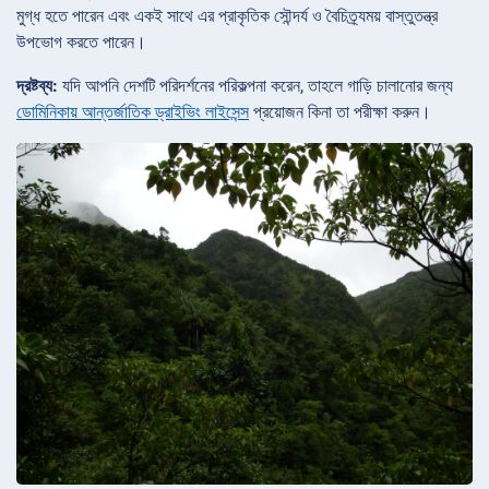
মুগ্ধ হতে পারেন এবং একই সাথে এর প্রাকৃতিক সৌন্দর্য ও বৈচিত্র্যময় বাস্তুতন্ত্র
উপভোগ করতে পারেন।
দ্রষ্টব্য:
যদি আপনি দেশটি পরিদর্শনের পরিকল্পনা করেন, তাহলে গাড়ি চালানোর জন্য
ডোমিনিকায় আন্তর্জাতিক ড্রাইভিং লাইসেন্স
প্রয়োজন কিনা তা পরীক্ষা করুন।