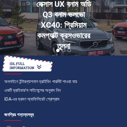
লেক্সাস UX বনাম অডি
Q3 বনাম ভলভো
XC40: প্রিমিয়াম
কমপ্যাক্ট ক্রসওভারের
তুলনা
কীভাবে
অনলাইনে ইন্টারন্যাশনাল ড্রাইভিং পারমিট পাওয়া যায়
একটি ড্রাইভার'স লাইসেন্সের অনুবাদ নিন
IDA-এর ভ্রমণ অ্যাফিলিয়েট প্রোগ্রাম
জনপ্রিয় গন্তব্যসমূহ