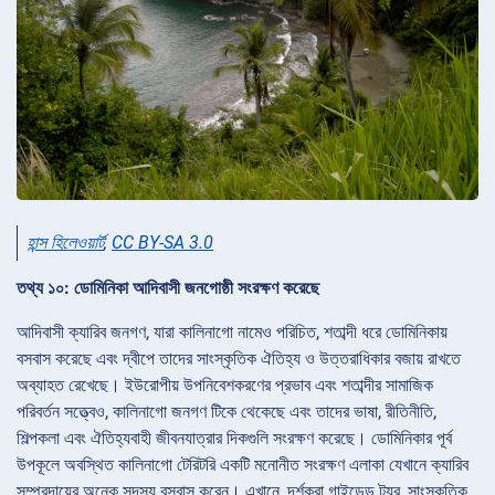
হান্স হিলেওয়ার্ট
,
CC BY-SA 3.0
তথ্য ১০: ডোমিনিকা আদিবাসী জনগোষ্ঠী সংরক্ষণ করেছে
আদিবাসী ক্যারিব জনগণ, যারা কালিনাগো নামেও পরিচিত, শতাব্দী ধরে ডোমিনিকায়
বসবাস করেছে এবং দ্বীপে তাদের সাংস্কৃতিক ঐতিহ্য ও উত্তরাধিকার বজায় রাখতে
অব্যাহত রেখেছে। ইউরোপীয় উপনিবেশকরণের প্রভাব এবং শতাব্দীর সামাজিক
পরিবর্তন সত্ত্বেও, কালিনাগো জনগণ টিকে থেকেছে এবং তাদের ভাষা, রীতিনীতি,
শিল্পকলা এবং ঐতিহ্যবাহী জীবনযাত্রার দিকগুলি সংরক্ষণ করেছে। ডোমিনিকার পূর্ব
উপকূলে অবস্থিত কালিনাগো টেরিটরি একটি মনোনীত সংরক্ষণ এলাকা যেখানে ক্যারিব
সম্প্রদায়ের অনেক সদস্য বসবাস করেন। এখানে, দর্শকরা গাইডেড ট্যুর, সাংস্কৃতিক