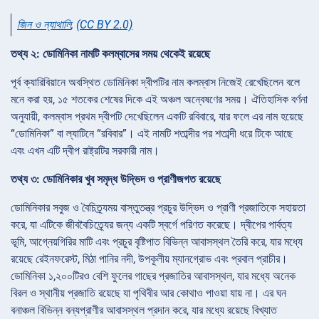
জিন ও ন্যাথালি
,
(CC BY 2.0)
তথ্য ২: ডোমিনিকা নামটি কলম্বাসের সময় থেকেই রয়েছে
পূর্ব ক্যারিবিয়ানে অবস্থিত ডোমিনিকা দ্বীপটির নাম কলম্বাস নিজেই রেখেছিলেন বলে
মনে করা হয়, ১৫ শতকের শেষের দিকে এই অঞ্চল অন্বেষণের সময়। ঐতিহাসিক বর্ণনা
অনুযায়ী, কলম্বাস প্রথম দ্বীপটি দেখেছিলেন একটি রবিবারে, যার ফলে এর নাম হয়েছে
“ডোমিনিকা” বা ল্যাটিনে “রবিবার”। এই নামটি শতাব্দীর পর শতাব্দী ধরে টিকে আছে
এবং এখন এটি দ্বীপ রাষ্ট্রটির সরকারী নাম।
তথ্য ৩: ডোমিনিকার খুব সমৃদ্ধ উদ্ভিদ ও প্রাণীজগত রয়েছে
ডোমিনিকার সবুজ ও বৈচিত্র্যময় বাস্তুতন্ত্র প্রচুর উদ্ভিদ ও প্রাণী প্রজাতিকে সহায়তা
করে, যা এটিকে জীববৈচিত্র্যের জন্য একটি স্বর্গে পরিণত করেছে। দ্বীপের পার্বত্য
ভূমি, আগ্নেয়গিরির মাটি এবং প্রচুর বৃষ্টিপাত বিভিন্ন আবাসস্থল তৈরি করে, যার মধ্যে
রয়েছে রেইনফরেস্ট, মিঠা পানির নদী, উপকূলীয় ম্যানগ্রোভ এবং প্রবাল প্রাচীর।
ডোমিনিকা ১,২০০টিরও বেশি ফুলের গাছের প্রজাতির আবাসস্থল, যার মধ্যে অনেক
বিরল ও স্থানীয় প্রজাতি রয়েছে যা পৃথিবীর আর কোথাও পাওয়া যায় না। এর ঘন
বনাঞ্চল বিভিন্ন বন্যপ্রাণীর আবাসস্থল প্রদান করে, যার মধ্যে রয়েছে বিখ্যাত