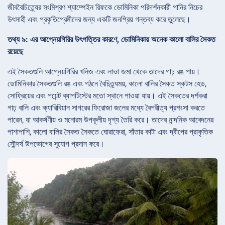
জীববৈচিত্র্যের সংমিশ্রণ শ্যাম্পেইন রিফকে ডোমিনিকা পরিদর্শনকারী পানির নিচের
উৎসাহী এবং প্রকৃতিপ্রেমীদের জন্য একটি জনপ্রিয় গন্তব্য করে তুলেছে।
তথ্য ৯: এর আগ্নেয়গিরির উৎপত্তির কারণে, ডোমিনিকায় অনেক কালো বালির সৈকত
রয়েছে
এই সৈকতগুলি আগ্নেয়গিরির খনিজ এবং লাভা জমা থেকে তাদের গাঢ় রঙ পায়।
ডোমিনিকার সৈকতগুলি রঙ এবং গঠনে বৈচিত্র্যময়, কালো বালির সৈকত স্কটস হেড,
সোফ্রিয়ের এবং পয়েন্ট ব্যাপটিস্টের মতো স্থানে পাওয়া যায়। এই সৈকতের দর্শকরা
গাঢ় বালি এবং ক্যারিবিয়ান সাগরের ফিরোজা জলের মধ্যে বৈপরীত্য প্রশংসা করতে
পারেন, যা আকর্ষণীয় ও মনোরম উপকূলীয় দৃশ্য তৈরি করে। তাদের নান্দনিক আবেদনের
পাশাপাশি, কালো বালির সৈকত সৈকতে ঘোরাফেরা, সাঁতার কাটা এবং দ্বীপের প্রাকৃতিক
সৌন্দর্য উপভোগের সুযোগ প্রদান করে।