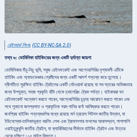
রেইনহার্ড লিংক
,
(CC BY-NC-SA 2.0)
তথ্য ৬: ডোমিনিকা হাইকিংয়ের জন্য একটি দুর্দান্ত জায়গা
ডোমিনিকার উঁচু-নিচু ভূমি, সবুজ রেইনফরেস্ট এবং আগ্নেয়গিরির দৃশ্যাবলী এটিকে
হাইকিং এবং অ্যাডভেঞ্চার প্রেমীদের জন্য একটি আদর্শ গন্তব্য করে তুলেছে।
দ্বীপটিতে সুরক্ষিত হাইকিং ট্রেইলের একটি নেটওয়ার্ক রয়েছে যা সব স্তরের অভিজ্ঞতার
জন্য উপযুক্ত, সহজ প্রকৃতি হাঁটা থেকে চ্যালেঞ্জিং ট্রেক পর্যন্ত। হাইকাররা ঘন
রেইনফরেস্ট অন্বেষণ করতে পারেন, আগ্নেয়গিরির চূড়ায় আরোহণ করতে পারেন এবং
পথে লুকানো জলপ্রপাত ও প্রাকৃতিক গরম পানির ঝর্ণা আবিষ্কার করতে পারেন।
জনপ্রিয় হাইকিং গন্তব্যগুলির মধ্যে রয়েছে মর্ন ত্রয়েস পিটনস জাতীয় উদ্যান, যা
ইউনেস্কো-তালিকাভুক্ত বয়লিং লেক এবং ট্রাফালগার ফলসের আবাসস্থল, পাশাপাশি
ওয়াইতুকুবুলি জাতীয় ট্রেইল, যা ক্যারিবিয়ানের দীর্ঘতম হাইকিং ট্রেইল এবং উত্তর
থেকে দক্ষিণে ১১৫ মাইল বিস্তৃত।