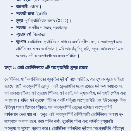
রাজধানী
: রোসো।
সরকারী ভাষা
: ইংরেজি।
মুদ্রা
: পূর্ব ক্যারিবিয়ান ডলার (XCD)।
সরকার
: সংসদীয় গণতন্ত্র, প্রজাতন্ত্র।
প্রধান ধর্ম
: খ্রিস্টধর্ম।
ভূগোল
: ডোমিনিকা ক্যারিবিয়ান সাগরের একটি দ্বীপ দেশ, যা গুয়াদেলুপ এবং
মার্তিনিকের মধ্যে অবস্থিত। এটি তার উঁচু-নিচু ভূমি, সবুজ রেইনফরেস্ট এবং
অসংখ্য নদী ও জলপ্রপাতের জন্য পরিচিত।
তথ্য ১: ছোট্ট ডোমিনিকাতে ৯টি আগ্নেয়গিরি কেন্দ্র রয়েছে
ডোমিনিকা, যা “ক্যারিবিয়ানের প্রকৃতির দ্বীপ” নামে পরিচিত, এর ভূখণ্ড জুড়ে ছড়িয়ে
রয়েছে নয়টি আগ্নেয়গিরি কেন্দ্র। এই কেন্দ্রগুলির মধ্যে রয়েছে মর্ন অক্স ডায়াবলেস,
মর্ন ডায়াবলোটিনস, মর্ন ত্রয়েস পিটনস, মর্ন ওয়াট, মর্ন অ্যাংলাইস, মর্ন প্ল্যাট পেইস এবং
অন্যান্য। যদিও মর্ন ত্রয়েস পিটনস একটি সক্রিয় আগ্নেয়গিরি এবং ইউনেস্কো বিশ্ব
ঐতিহ্য স্থান হিসেবে স্বীকৃত, সব আগ্নেয়গিরি কেন্দ্রে বর্তমানে আগ্নেয়গিরি
কার্যকলাপ দেখা যায় না। তবুও, এই আগ্নেয়গিরি বৈশিষ্ট্যগুলি ডোমিনিকার অনন্য ভূ-
সংস্থানে অবদান রাখে, গরম পানির ঝর্ণা, ভূতাপীয় ঘটনা এবং নাটকীয় দৃশ্যাবলী
অন্বেষণের সুযোগ প্রদান করে। ডোমিনিকা দর্শনার্থীরা দ্বীপের আগ্নেয়গিরি ঐতিহ্যে