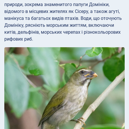
природи, зокрема знаменитого папуги Домініки,
відомого в місцевих жителях як Сісеру, а також агуті,
манікуса та багатьох видів птахів. Води, що оточують
Домініку, рясніють морським життям, включаючи
китів, дельфінів, морських черепах і різнокольорових
рифових риб.