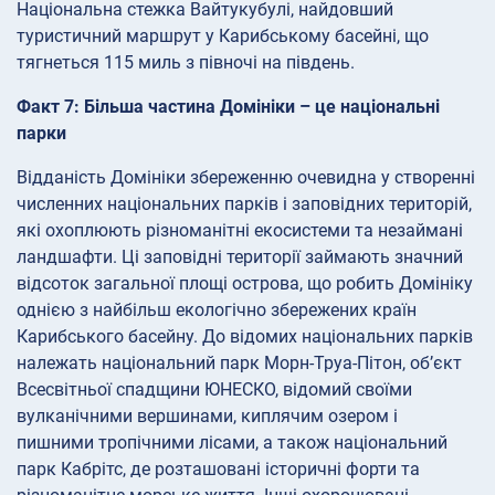
Національна стежка Вайтукубулі, найдовший
туристичний маршрут у Карибському басейні, що
тягнеться 115 миль з півночі на південь.
Факт 7: Більша частина Домініки – це національні
парки
Відданість Домініки збереженню очевидна у створенні
численних національних парків і заповідних територій,
які охоплюють різноманітні екосистеми та незаймані
ландшафти. Ці заповідні території займають значний
відсоток загальної площі острова, що робить Домініку
однією з найбільш екологічно збережених країн
Карибського басейну. До відомих національних парків
належать національний парк Морн-Труа-Пітон, об’єкт
Всесвітньої спадщини ЮНЕСКО, відомий своїми
вулканічними вершинами, киплячим озером і
пишними тропічними лісами, а також національний
парк Кабрітс, де розташовані історичні форти та