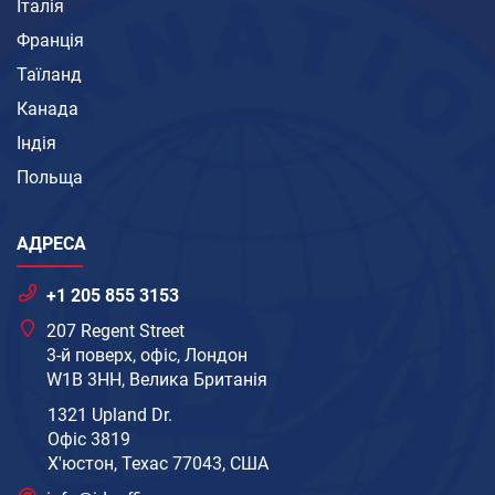
Італія
Франція
Таїланд
Канада
Індія
Польща
АДРЕСА
+1 205 855 3153
207 Regent Street
3-й поверх, офіс, Лондон
W1B 3HH, Велика Британія
1321 Upland Dr.
Офіс 3819
Х'юстон, Техас 77043, США