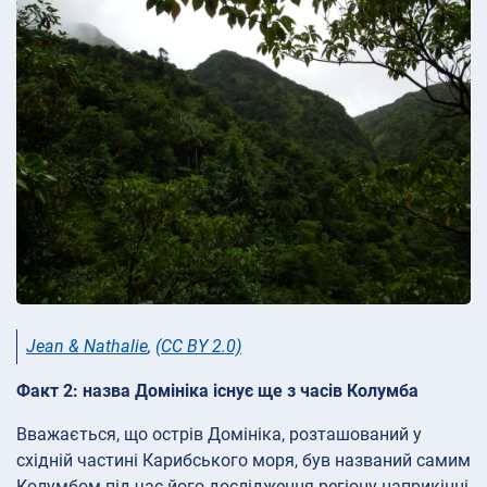
Jean & Nathalie
,
(CC BY 2.0)
Факт 2: назва Домініка існує ще з часів Колумба
Вважається, що острів Домініка, розташований у
східній частині Карибського моря, був названий самим
Колумбом під час його дослідження регіону наприкінці