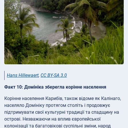
Hans Hillewaert
,
CC BY-SA 3.0
Факт 10: Домініка зберегла корінне населення
Корінне населення Карибів, також відоме як Калінаго,
населяло Домініку протягом століть і продовжує
підтримувати свої культурні традиції та спадщину на
острові. Незважаючи на вплив європейської
колонізації та багатовікові суспільні зміни, народ