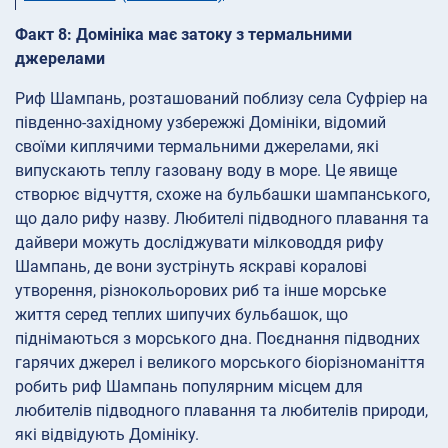
Факт 8: Домініка має затоку з термальними
джерелами
Риф Шампань, розташований поблизу села Суфріер на
південно-західному узбережжі Домініки, відомий
своїми киплячими термальними джерелами, які
випускають теплу газовану воду в море. Це явище
створює відчуття, схоже на бульбашки шампанського,
що дало рифу назву. Любителі підводного плавання та
дайвери можуть досліджувати мілководдя рифу
Шампань, де вони зустрінуть яскраві коралові
утворення, різнокольорових риб та інше морське
життя серед теплих шипучих бульбашок, що
піднімаються з морського дна. Поєднання підводних
гарячих джерел і великого морського біорізноманіття
робить риф Шампань популярним місцем для
любителів підводного плавання та любителів природи,
які відвідують Домініку.