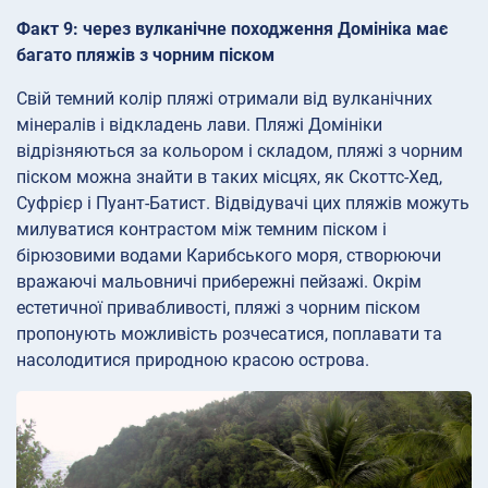
Факт 9: через вулканічне походження Домініка має
багато пляжів з чорним піском
Свій темний колір пляжі отримали від вулканічних
мінералів і відкладень лави. Пляжі Домініки
відрізняються за кольором і складом, пляжі з чорним
піском можна знайти в таких місцях, як Скоттс-Хед,
Суфрієр і Пуант-Батист. Відвідувачі цих пляжів можуть
милуватися контрастом між темним піском і
бірюзовими водами Карибського моря, створюючи
вражаючі мальовничі прибережні пейзажі. Окрім
естетичної привабливості, пляжі з чорним піском
пропонують можливість розчесатися, поплавати та
насолодитися природною красою острова.