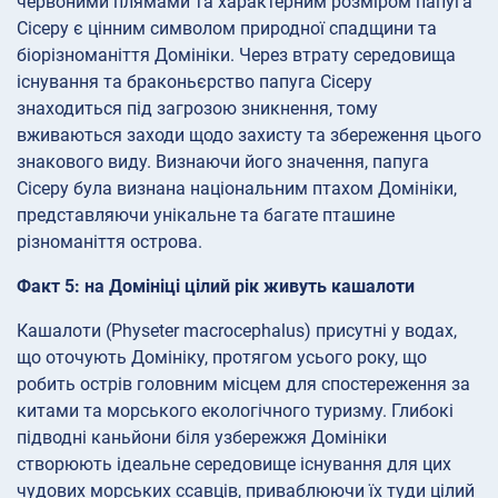
червоними плямами та характерним розміром папуга
Сісеру є цінним символом природної спадщини та
біорізноманіття Домініки. Через втрату середовища
існування та браконьєрство папуга Сісеру
знаходиться під загрозою зникнення, тому
вживаються заходи щодо захисту та збереження цього
знакового виду. Визнаючи його значення, папуга
Сісеру була визнана національним птахом Домініки,
представляючи унікальне та багате пташине
різноманіття острова.
Факт 5: на Домініці цілий рік живуть кашалоти
Кашалоти (Physeter macrocephalus) присутні у водах,
що оточують Домініку, протягом усього року, що
робить острів головним місцем для спостереження за
китами та морського екологічного туризму. Глибокі
підводні каньйони біля узбережжя Домініки
створюють ідеальне середовище існування для цих
чудових морських ссавців, приваблюючи їх туди цілий