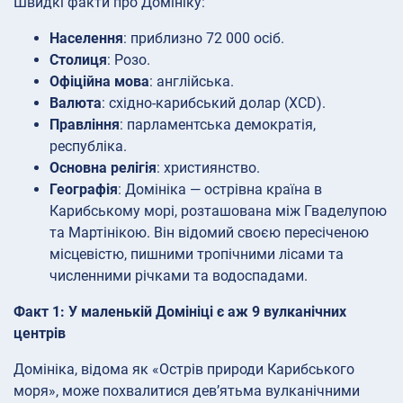
Швидкі факти про Домініку:
Населення
: приблизно 72 000 осіб.
Столиця
: Розо.
Офіційна мова
: англійська.
Валюта
: східно-карибський долар (XCD).
Правління
: парламентська демократія,
республіка.
Основна релігія
: християнство.
Географія
: Домініка — острівна країна в
Карибському морі, розташована між Гваделупою
та Мартінікою. Він відомий своєю пересіченою
місцевістю, пишними тропічними лісами та
численними річками та водоспадами.
Факт 1: У маленькій Домініці є аж 9 вулканічних
центрів
Домініка, відома як «Острів природи Карибського
моря», може похвалитися дев’ятьма вулканічними