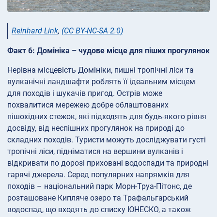
Reinhard Link
,
(CC BY-NC-SA 2.0)
Факт 6: Домініка – чудове місце для піших прогулянок
Нерівна місцевість Домініки, пишні тропічні ліси та
вулканічні ландшафти роблять її ідеальним місцем
для походів і шукачів пригод. Острів може
похвалитися мережею добре облаштованих
пішохідних стежок, які підходять для будь-якого рівня
досвіду, від неспішних прогулянок на природі до
складних походів. Туристи можуть досліджувати густі
тропічні ліси, підніматися на вершини вулканів і
відкривати по дорозі приховані водоспади та природні
гарячі джерела. Серед популярних напрямків для
походів – національний парк Морн-Труа-Пітонс, де
розташоване Кипляче озеро та Трафальгарський
водоспад, що входять до списку ЮНЕСКО, а також