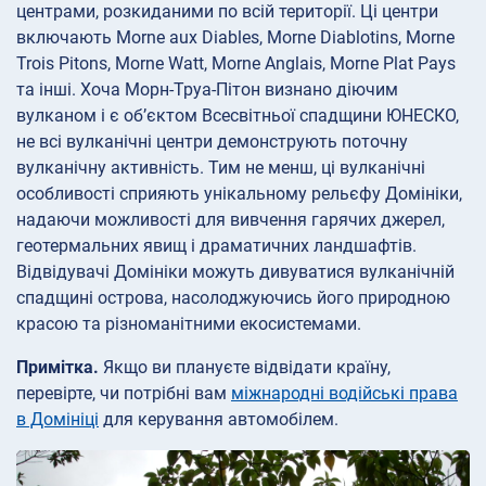
центрами, розкиданими по всій території. Ці центри
включають Morne aux Diables, Morne Diablotins, Morne
Trois Pitons, Morne Watt, Morne Anglais, Morne Plat Pays
та інші. Хоча Морн-Труа-Пітон визнано діючим
вулканом і є об’єктом Всесвітньої спадщини ЮНЕСКО,
не всі вулканічні центри демонструють поточну
вулканічну активність. Тим не менш, ці вулканічні
особливості сприяють унікальному рельєфу Домініки,
надаючи можливості для вивчення гарячих джерел,
геотермальних явищ і драматичних ландшафтів.
Відвідувачі Домініки можуть дивуватися вулканічній
спадщині острова, насолоджуючись його природною
красою та різноманітними екосистемами.
Примітка.
Якщо ви плануєте відвідати країну,
перевірте, чи потрібні вам
міжнародні водійські права
в Домініці
для керування автомобілем.