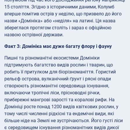
15 століття. Згідно з історичними даними, Колумб
вперше помітив острів у неділю, що призвело до його
назви «Домініка» або «неділя» на латині. Ця назва
збереглася протягом століть і зараз є офіційною
назвою острівної держави.
Факт 3: Домініка має дуже багату флору і фауну
Пишні та різноманітні екосистеми Домініки
підтримують багатство видів рослин і тварин, що
робить її притулком для біорізноманіття. Гористий
рельєф острова, вулканічний ґрунт і рясні опади
створюють різноманітні середовища існування,
включаючи тропічні ліси, прісноводні річки,
прибережні мангрові зарості та коралові рифи. На
Домініці росте понад 1200 видів квіткових рослин, у
тому числі численні рідкісні та ендемічні види, які
більше ніде на Землі не зустрічаються. Його густі ліси
є середовищем існування різноманітних видів дикої