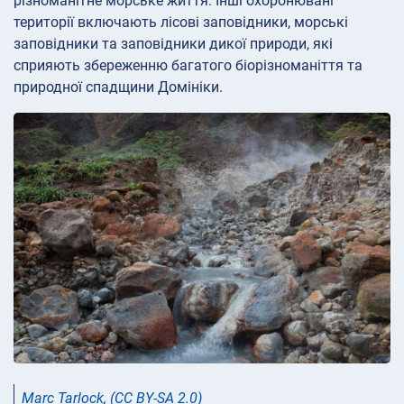
різноманітне морське життя. Інші охоронювані
території включають лісові заповідники, морські
заповідники та заповідники дикої природи, які
сприяють збереженню багатого біорізноманіття та
природної спадщини Домініки.
Marc Tarlock
,
(CC BY-SA 2.0)