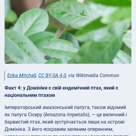
Erika Mitchell
,
CC BY-SA 4.0
, via Wikimedia Common
Факт 4: у Домініки є свій ендемічний птах, який є
національним птахом
Імператорський амазонський папуга, також відомий
як папуга Сісеру (Amazona imperialis), — це величний і
барвистий птах, який зустрічається лише на острові
Домініка. З його яскравим зеленим оперенням,