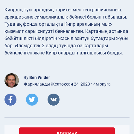
Кипрдің туы аралдың тарихы мен географиясының
ерекше және символикалық бейнесі болып табылады.
Туда ақ фонда орталықта Кипр аралының мыс-
қызғылт сары силуэті бейнеленген. Картаның астында
бейбітшілікті білдіретін жасыл зәйтүн бұтақтары жұбы
бар. Әлемде тек 2 елдің туында өз карталары
бейнеленген және Кипр олардың алғашқысы болды.
By
Ben Wilder
Жарияланды Желтоқсан 24, 2023 • 4м оқуға
ҚОЛДАНУ