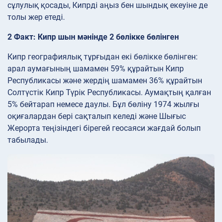
сұлулық қосады, Кипрді аңыз бен шындық екеуіне де
толы жер етеді.
2 Факт: Кипр шын мәнінде 2 бөлікке бөлінген
Кипр географиялық тұрғыдан екі бөлікке бөлінген:
арал аумағының шамамен 59% құрайтын Кипр
Республикасы және жердің шамамен 36% құрайтын
Солтүстік Кипр Түрік Республикасы. Аумақтың қалған
5% бейтарап немесе даулы. Бұл бөліну 1974 жылғы
оқиғалардан бері сақталып келеді және Шығыс
Жерорта теңізіндегі бірегей геосаяси жағдай болып
табылады.