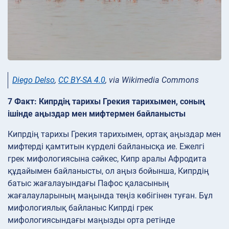
Diego Delso
,
CC BY-SA 4.0
, via Wikimedia Commons
7 Факт: Кипрдің тарихы Грекия тарихымен, соның
ішінде аңыздар мен мифтермен байланысты
Кипрдің тарихы Грекия тарихымен, ортақ аңыздар мен
мифтерді қамтитын күрделі байланысқа ие. Ежелгі
грек мифологиясына сәйкес, Кипр аралы Афродита
құдайымен байланысты, ол аңыз бойынша, Кипрдің
батыс жағалауындағы Пафос қаласының
жағалауларының маңында теңіз көбігінен туған. Бұл
мифологиялық байланыс Кипрді грек
мифологиясындағы маңызды орта ретінде