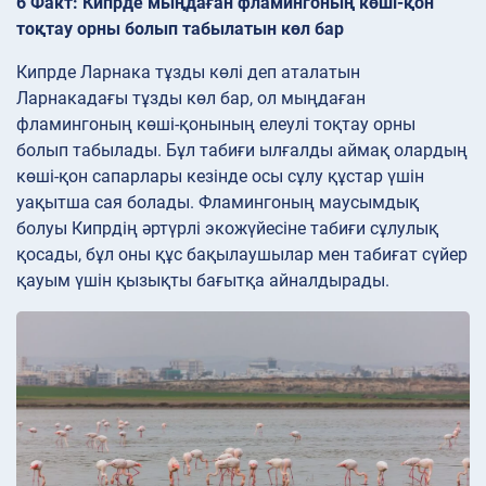
6 Факт: Кипрде мыңдаған фламингоның көші-қон
тоқтау орны болып табылатын көл бар
Кипрде Ларнака тұзды көлі деп аталатын
Ларнакадағы тұзды көл бар, ол мыңдаған
фламингоның көші-қонының елеулі тоқтау орны
болып табылады. Бұл табиғи ылғалды аймақ олардың
көші-қон сапарлары кезінде осы сұлу құстар үшін
уақытша сая болады. Фламингоның маусымдық
болуы Кипрдің әртүрлі экожүйесіне табиғи сұлулық
қосады, бұл оны құс бақылаушылар мен табиғат сүйер
қауым үшін қызықты бағытқа айналдырады.