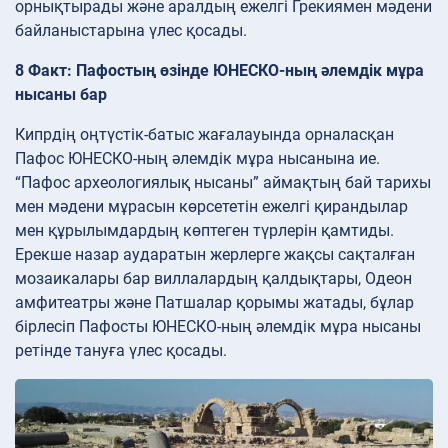
орнықтырады және аралдың ежелгі Грекиямен мәдени
байланыстарына үлес қосады.
8 Факт: Пафостың өзінде ЮНЕСКО-ның әлемдік мұра
нысаны бар
Кипрдің оңтүстік-батыс жағалауында орналасқан
Пафос ЮНЕСКО-ның әлемдік мұра нысанына ие.
“Пафос археологиялық нысаны” аймақтың бай тарихы
мен мәдени мұрасын көрсететін ежелгі қирандылар
мен құрылымдардың көптеген түрлерін қамтиды.
Ерекше назар аударатын жерлерге жақсы сақталған
мозаикалары бар виллалардың қалдықтары, Одеон
амфитеатры және Патшалар қорымы жатады, бұлар
бірлесіп Пафосты ЮНЕСКО-ның әлемдік мұра нысаны
ретінде тануға үлес қосады.