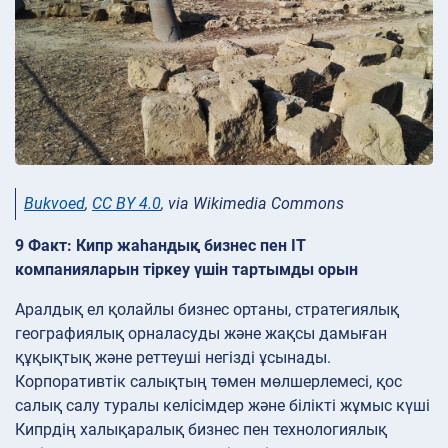
Bukvoed
,
CC BY 4.0
, via Wikimedia Commons
9 Факт: Кипр жаһандық бизнес пен IT
компанияларын тіркеу үшін тартымды орын
Аралдық ел қолайлы бизнес ортаны, стратегиялық
географиялық орналасуды және жақсы дамыған
құқықтық және реттеуші негізді ұсынады.
Корпоративтік салықтың төмен мөлшерлемесі, қос
салық салу туралы келісімдер және білікті жұмыс күші
Кипрдің халықаралық бизнес пен технологиялық