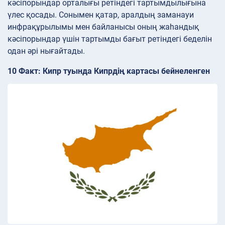
кәсіпорындар орталығы ретіндегі тартымдылығына
үлес қосады. Сонымен қатар, аралдың заманауи
инфрақұрылымы мен байланысы оның жаһандық
кәсіпорындар үшін тартымды бағыт ретіндегі беделін
одан әрі нығайтады.
10 Факт: Кипр туында Кипрдің картасы бейнеленген