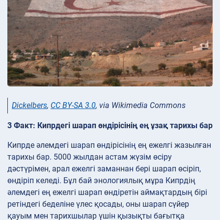
Dickelbers
,
CC BY-SA 3.0
, via Wikimedia Commons
3 Факт: Кипрдегі шарап өндірісінің ең ұзақ тарихы бар
Кипрде әлемдегі шарап өндірісінің ең ежелгі жазылған
тарихы бар. 5000 жылдан астам жүзім өсіру
дәстүрімен, арал ежелгі заманнан бері шарап өсіріп,
өндіріп келеді. Бұл бай энологиялық мұра Кипрдің
әлемдегі ең ежелгі шарап өндіретін аймақтардың бірі
ретіндегі беделіне үлес қосады, оны шарап сүйер
қауым мен тарихшылар үшін қызықты бағытқа