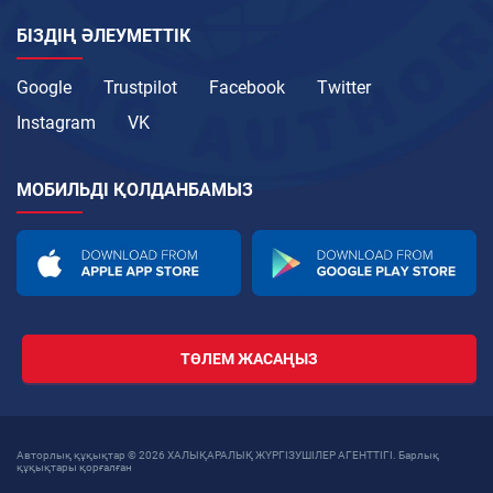
БІЗДІҢ ӘЛЕУМЕТТІК
Google
Trustpilot
Facebook
Twitter
Instagram
VK
МОБИЛЬДІ ҚОЛДАНБАМЫЗ
ТӨЛЕМ ЖАСАҢЫЗ
Авторлық құқықтар © 2026 ХАЛЫҚАРАЛЫҚ ЖҮРГІЗУШІЛЕР АГЕНТТІГІ. Барлық
құқықтары қорғалған