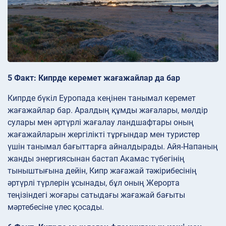
5 Факт: Кипрде керемет жағажайлар да бар
Кипрде бүкіл Еуропада кеңінен танымал керемет
жағажайлар бар. Аралдың құмды жағалары, мөлдір
сулары мен әртүрлі жағалау ландшафтары оның
жағажайларын жергілікті тұрғындар мен туристер
үшін танымал бағыттарға айналдырады. Айя-Напаның
жанды энергиясынан бастап Акамас түбегінің
тыныштығына дейін, Кипр жағажай тәжірибесінің
әртүрлі түрлерін ұсынады, бұл оның Жерорта
теңізіндегі жоғары сатыдағы жағажай бағыты
мәртебесіне үлес қосады.