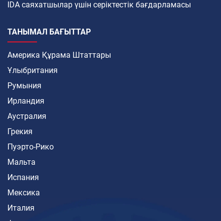
IDA саяхатшылар үшін серіктестік бағдарламасы
ТАНЫМАЛ БАҒЫТТАР
Америка Құрама Штаттары
Ұлыбритания
Румыния
Ирландия
Аустралия
Грекия
Пуэрто-Рико
Мальта
Испания
Мексика
Италия