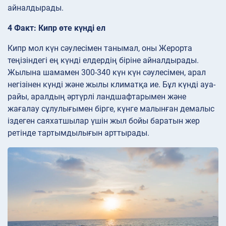
айналдырады.
4 Факт: Кипр өте күнді ел
Кипр мол күн сәулесімен танымал, оны Жерорта
теңізіндегі ең күнді елдердің біріне айналдырады.
Жылына шамамен 300-340 күн күн сәулесімен, арал
негізінен күнді және жылы климатқа ие. Бұл күнді ауа-
райы, аралдың әртүрлі ландшафтарымен және
жағалау сұлулығымен бірге, күнге малынған демалыс
іздеген саяхатшылар үшін жыл бойы баратын жер
ретінде тартымдылығын арттырады.