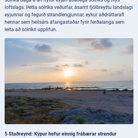
loftslags. Þetta sólríka veðurfar, ásamt fjölbreyttu landslagi
eyjunnar og fegurð strandlengjunnar, eykur aðdráttarafl
hennar sem heilsárs áfangastaðar fyrir ferðalanga sem
leita að sólríkri upplifun.
5 Staðreynd: Kýpur hefur einnig frábærar strendur