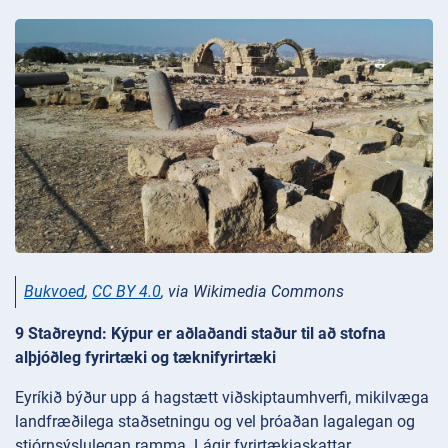
Bukvoed
,
CC BY 4.0
, via Wikimedia Commons
9 Staðreynd: Kýpur er aðlaðandi staður til að stofna
alþjóðleg fyrirtæki og tæknifyrirtæki
Eyríkið býður upp á hagstætt viðskiptaumhverfi, mikilvæga
landfræðilega staðsetningu og vel þróaðan lagalegan og
stjórnsýslulegan ramma. Lágir fyrirtækjaskattar,