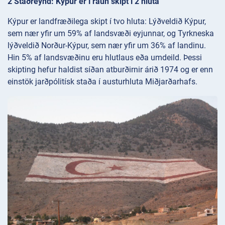
2 Staðreynd: Kýpur er í raun skipt í 2 hluta
Kýpur er landfræðilega skipt í tvo hluta: Lýðveldið Kýpur,
sem nær yfir um 59% af landsvæði eyjunnar, og Tyrkneska
lýðveldið Norður-Kýpur, sem nær yfir um 36% af landinu.
Hin 5% af landsvæðinu eru hlutlaus eða umdeild. Þessi
skipting hefur haldist síðan atburðirnir árið 1974 og er enn
einstök jarðpólitísk staða í austurhluta Miðjarðarhafs.