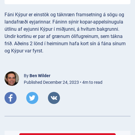
Fáni Kýpur er einstök og táknræn framsetning á sögu og
landafræði eyjarinnar. Fáninn sýnir kopar-appelsínugula
útlínu af eyjunni Kýpur í miðjunni, á hvítum bakgrunni.
Undir kortinu er par af grænum ólífugreinum, sem tákna
frið. Aðeins 2 lönd í heiminum hafa kort sín á fána sínum
og Kýpur var fyrst.
By
Ben Wilder
Published December 24, 2023 • 4m to read