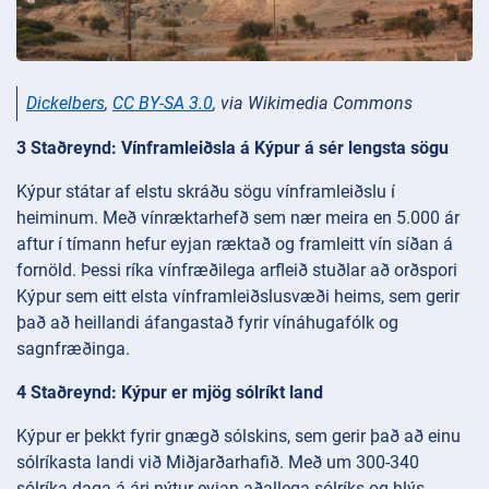
Dickelbers
,
CC BY-SA 3.0
, via Wikimedia Commons
3 Staðreynd: Vínframleiðsla á Kýpur á sér lengsta sögu
Kýpur státar af elstu skráðu sögu vínframleiðslu í
heiminum. Með vínræktarhefð sem nær meira en 5.000 ár
aftur í tímann hefur eyjan ræktað og framleitt vín síðan á
fornöld. Þessi ríka vínfræðilega arfleið stuðlar að orðspori
Kýpur sem eitt elsta vínframleiðslusvæði heims, sem gerir
það að heillandi áfangastað fyrir vínáhugafólk og
sagnfræðinga.
4 Staðreynd: Kýpur er mjög sólríkt land
Kýpur er þekkt fyrir gnægð sólskins, sem gerir það að einu
sólríkasta landi við Miðjarðarhafið. Með um 300-340
sólríka daga á ári nýtur eyjan aðallega sólríks og hlýs