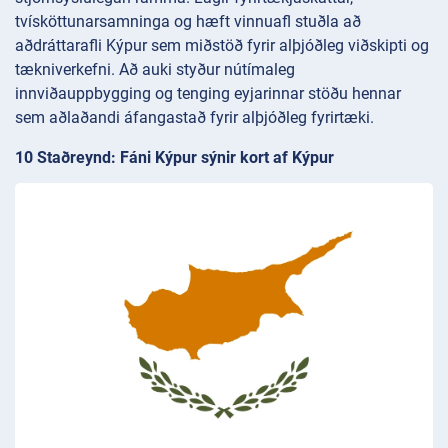
tvísköttunarsamninga og hæft vinnuafl stuðla að
aðdráttarafli Kýpur sem miðstöð fyrir alþjóðleg viðskipti og
tækniverkefni. Að auki styður nútímaleg
innviðauppbygging og tenging eyjarinnar stöðu hennar
sem aðlaðandi áfangastað fyrir alþjóðleg fyrirtæki.
10 Staðreynd: Fáni Kýpur sýnir kort af Kýpur