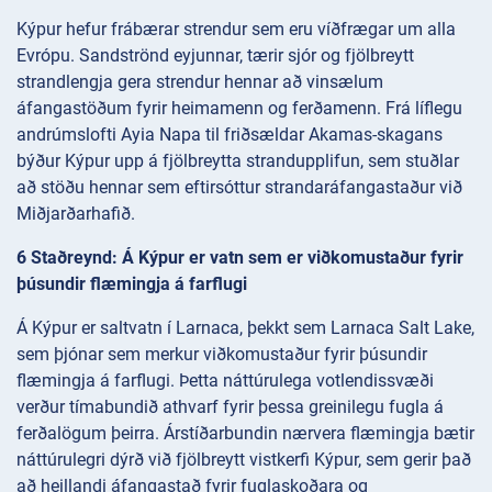
Kýpur hefur frábærar strendur sem eru víðfrægar um alla
Evrópu. Sandströnd eyjunnar, tærir sjór og fjölbreytt
strandlengja gera strendur hennar að vinsælum
áfangastöðum fyrir heimamenn og ferðamenn. Frá líflegu
andrúmslofti Ayia Napa til friðsældar Akamas-skagans
býður Kýpur upp á fjölbreytta strandupplifun, sem stuðlar
að stöðu hennar sem eftirsóttur strandaráfangastaður við
Miðjarðarhafið.
6 Staðreynd: Á Kýpur er vatn sem er viðkomustaður fyrir
þúsundir flæmingja á farflugi
Á Kýpur er saltvatn í Larnaca, þekkt sem Larnaca Salt Lake,
sem þjónar sem merkur viðkomustaður fyrir þúsundir
flæmingja á farflugi. Þetta náttúrulega votlendissvæði
verður tímabundið athvarf fyrir þessa greinilegu fugla á
ferðalögum þeirra. Árstíðarbundin nærvera flæmingja bætir
náttúrulegri dýrð við fjölbreytt vistkerfi Kýpur, sem gerir það
að heillandi áfangastað fyrir fuglaskoðara og