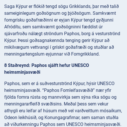
Saga Kýpur er flókið tengd sögu Grikklands, þar með talið
sameiginlegum goðsögnum og þjóðsögum. Samkvæmt
forngrísku goðafræðinni er eyjan Kýpur tengd gyðjunni
Afródítu, sem samkvæmt goðsögninni fæddist úr
sjávarfroðu nálægt ströndum Paphos, borg á vesturströnd
Kýpur. Þessi goðsagnakennda tenging gerir Kýpur að
mikilvægum vettvangi í grískri goðafræði og stuðlar að
menningartengslum eyjunnar við Forngrikkland.
8 Staðreynd: Paphos sjálft hefur UNESCO
heimsminjasvæði
Paphos, sem er á suðvesturströnd Kýpur, hýsir UNESCO
heimsminjasvæði. “Paphos Fornleifasvæðið” nær yfir
fjölda fornra rústa og mannvirkja sem sýna ríka sögu og
menningararfleifð svæðisins. Meðal þess sem vekur
athygli eru leifar af húsum með vel varðveittum mósaíkum,
Odeon leikhúsið, og Konungagrafirnar, sem saman stuðla
að viðurkenningu Paphos sem UNESCO heimsminjasvæði.