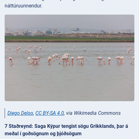
náttúruunnendur.
Diego Delso
,
CC BY-SA 4.0
, via Wikimedia Commons
7 Staðreynd: Saga Kýpur tengist sögu Grikklands, þar á
meðal í goðsögnum og þjóðsögum