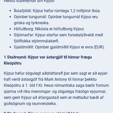
Helstu staðreyndir um Kýpur:
Íbúafjöldi: Kýpur hefur rúmlega 1,2 milljónir íbúa.
Opinber tungumál: Opinber tungumál Kýpur eru
gríska og tyrkneska.
Höfuðborg: Níkósía er höfuðborg Kýpur.
Stjórnarfar: Kýpur starfar sem forsetalýðveldi með
fjölflokka stjórnmálakerfi.
Gjaldmiðill: Opinber gjaldmiðill Kýpur er evra (EUR).
1 Staðreynd: Kýpur var ástargjöf til hinnar frægu
Kleópötru
Kýpur hefur sögulegt aðdráttarafl þar sem sagt er að eyjan
hafi verið ástargjöf frá Mark Antony til hinnar þekktu
Kleópötru á 1. öld f.Kr. Þessi rómantíska saga bætir fornum
sjarma við ríka menningar- og sögulega frásögn eyjunnar,
sem gerir Kýpur að áfangastað sem er mettaður bæði af
goðsögnum og raunveruleika.