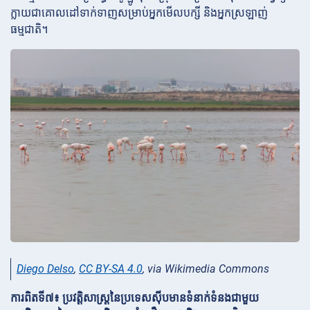
ក្លាយជាគោលដៅទាក់ទាញសម្រាប់អ្នកមើលបក្សី និងអ្នកស្រឡាញ់
ធម្មជាតិ។
Diego Delso
,
CC BY-SA 4.0
, via Wikimedia Commons
ការពិតទី៧៖ ប្រវត្តិសាស្ត្រនៃប្រទេសស៊ីបមានទំនាក់ទំនងជាមួយ