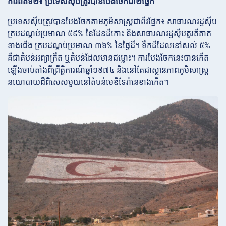
ការពិតទី២៖ ប្រទេសស៊ីបត្រូវបានបែងចែកជា២ផ្នែក
ប្រទេសស៊ីបត្រូវបានបែងចែកតាមភូមិសាស្ត្រជាពីរផ្នែក៖ សាធារណរដ្ឋស៊ីប
គ្របដណ្ដប់ប្រមាណ ៥៩% នៃដែនដីកោះ និងសាធារណរដ្ឋស៊ីបតួរគីភាគ
ខាងជើង គ្របដណ្ដប់ប្រមាណ ៣៦% នៃផ្ទៃដី។ ទឹកដីដែលនៅសល់ ៥%
គឺជាតំបន់អព្យាក្រឹត ឬតំបន់ដែលមានជម្លោះ។ ការបែងចែកនេះបានកើត
ឡើងចាប់តាំងពីព្រឹត្តិការណ៍ឆ្នាំ១៩៧៤ និងនៅតែជាស្ថានភាពភូមិសាស្ត្រ
នយោបាយដ៏ពិសេសមួយនៅតំបន់មេឌីទែរ៉ានេខាងកើត។