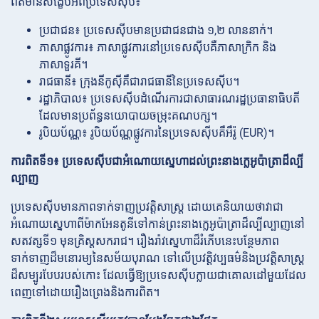
ព័ត៌មានសង្ខេបអំពីប្រទេសស៊ីប៖
ប្រជាជន៖ ប្រទេសស៊ីបមានប្រជាជនជាង ១,២ លាននាក់។
ភាសាផ្លូវការ៖ ភាសាផ្លូវការនៅប្រទេសស៊ីបគឺភាសាក្រិក និង
ភាសាទួរគី។
រាជធានី៖ ក្រុងនីកូស៊ីគឺជារាជធានីនៃប្រទេសស៊ីប។
រដ្ឋាភិបាល៖ ប្រទេសស៊ីបដំណើរការជាសាធារណរដ្ឋប្រធានាធិបតី
ដែលមានប្រព័ន្ធនយោបាយចម្រុះគណបក្ស។
រូបិយប័ណ្ណ៖ រូបិយប័ណ្ណផ្លូវការនៃប្រទេសស៊ីបគឺអឺរ៉ូ (EUR)។
ការពិតទី១៖ ប្រទេសស៊ីបជាអំណោយស្នេហាដល់ព្រះនាងក្លេអូប៉ាត្រាដ៏ល្បី
ល្បាញ
ប្រទេសស៊ីបមានភាពទាក់ទាញប្រវត្តិសាស្ត្រ ដោយគេនិយាយថាវាជា
អំណោយស្នេហាពីម៉ាកអែនតូនីទៅកាន់ព្រះនាងក្លេអូប៉ាត្រាដ៏ល្បីល្បាញនៅ
សតវត្សទី១ មុនគ្រិស្តសករាជ។ រឿងរ៉ាវស្នេហាដ៏រំភើបនេះបន្ថែមភាព
ទាក់ទាញដ៏មនោរម្យនៃសម័យបុរាណ ទៅលើប្រវត្តិវប្បធម៌និងប្រវត្តិសាស្ត្រ
ដ៏សម្បូរបែបរបស់កោះ ដែលធ្វើឱ្យប្រទេសស៊ីបក្លាយជាគោលដៅមួយដែល
ពេញទៅដោយរឿងព្រេងនិងការពិត។