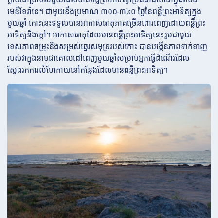
មេឌីទែរ៉ានេ។ ជាមួយនឹងប្រមាណ ៣០០-៣៤០ ថ្ងៃនៃពន្លឺព្រះអាទិត្យក្នុង
មួយឆ្នាំ កោះនេះទទួលបានអាកាសធាតុភាគច្រើនពោរពេញដោយពន្លឺព្រះ
អាទិត្យនិងក្តៅ។ អាកាសធាតុដែលមានពន្លឺព្រះអាទិត្យនេះ រួមជាមួយ
ទេសភាពចម្រុះនិងសម្រស់ឆ្នេរសមុទ្ររបស់កោះ បានបង្កើនភាពទាក់ទាញ
របស់វាក្នុងនាមជាគោលដៅពេញមួយឆ្នាំសម្រាប់អ្នកធ្វើដំណើរដែល
ស្វែងរកការលំហែកាយនៅកន្លែងដែលមានពន្លឺព្រះអាទិត្យ។