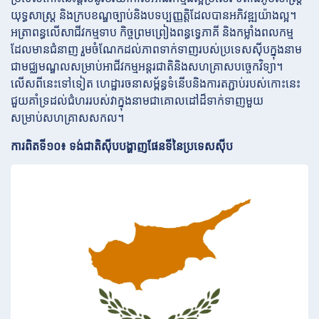
យុទ្ធសាស្ត្រ និងក្របខណ្ឌច្បាប់និងបទប្បញ្ញត្តិដែលបានអភិវឌ្ឍយ៉ាងល្អ។
អត្រាពន្ធលើសាជីវកម្មទាប កិច្ចព្រមព្រៀងពន្ធទ្វេភាគី និងកម្លាំងពលកម្ម
ដែលមានជំនាញ រួមចំណែកដល់ភាពទាក់ទាញរបស់ប្រទេសស៊ីបក្នុងនាម
ជាមជ្ឈមណ្ឌលសម្រាប់អាជីវកម្មអន្តរជាតិនិងសហគ្រាសបច្ចេកវិទ្យា។
លើសពីនេះទៅទៀត ហេដ្ឋារចនាសម្ព័ន្ធទំនើបនិងការតភ្ជាប់របស់កោះនេះ
ជួយគាំទ្រដល់ជំហររបស់វាក្នុងនាមជាគោលដៅដ៏ទាក់ទាញមួយ
សម្រាប់សហគ្រាសសកល។
ការពិតទី១០៖ ទង់ជាតិស៊ីបបង្ហាញផែនទីនៃប្រទេសស៊ីប