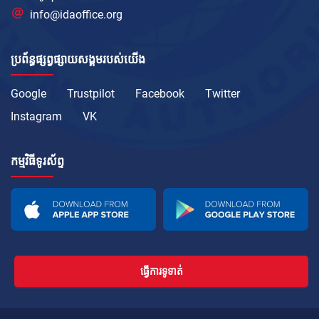
info@idaoffice.org
ប្រព័ន្ធផ្សព្វផ្សាយសង្គមរបស់យើង
Google
Trustpilot
Facebook
Twitter
Instagram
VK
កម្មវិធីទូរស័ព្ទ
ធ្វើការទូទាត់