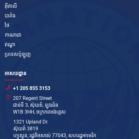
អ៊ីតាលី
បារាំង
ថៃ
កាណាដា
ឥណ្ឌា
ប្រទេសប៉ូឡូញ
អាសយដ្ឋាន
+1 205 855 3153
207 Regent Street
ជាន់ទី 3, ស៊ុយត៍, ឡុងដ៍ន
W1B 3HH, ចក្រភព​អង់គ្លេស
1321 Upland Dr.
ស៊ុយត៍ 3819
ហ្យូស្តុន, រដ្ឋតិចសាស់ 77043, សហរដ្ឋ​អាមេរិក