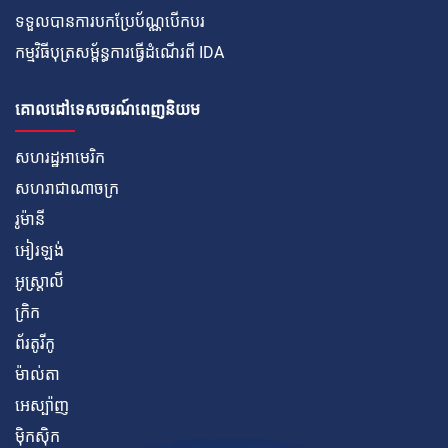
ទទួលបានការបកប្រែប័ណ្ណបើកបរ
កម្មវិធីបុត្រសម្ព័ន្ធការធ្វើដំណើរពី IDA
គោលដៅទេសចរណ៍ពេញនិយម
សហរដ្ឋអាមេរិក
សហរាជាណាចក្រ
រូម៉ានី
អៀរឡង់
អូស្ត្រាលី
ក្រិក
ព័រតូរីកូ
ម៉ាល់តា
អេស្ប៉ាញ
ម៉ិកស៊ិក