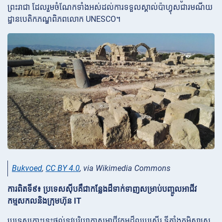
ព្រះរាជា ដែលរួមចំណែកទាំងអស់ដល់ការទទួលស្គាល់ប៉ាហ្វុសជារមណីយ
ដ្ឋានបេតិកភណ្ឌពិភពលោក UNESCO។
Bukvoed
,
CC BY 4.0
, via Wikimedia Commons
ការពិតទី៩៖ ប្រទេសស៊ីបគឺជាកន្លែងដ៏ទាក់ទាញសម្រាប់បញ្ចូលអាជីវ
កម្មសកលនិងក្រុមហ៊ុន IT
ប្រទេសកោះនេះផ្តល់នូវបរិយាកាសអាជីវកម្មដ៏ល្អប្រសើរ ទីតាំងភូមិសាស្ត្រ