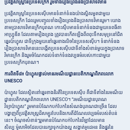
ប្រវត្តិសាស្ត្រនៃប្រទេសក្រិក រួមទាំងរឿងព្រេងនិងប្រាសាទវិមាន
ប្រវត្តិសាស្ត្រនៃប្រទេសស៊ីបមានទំនាក់ទំនងយ៉ាងស្អិតរមួតជាមួយ
ប្រទេសក្រិក ដែលរួមបញ្ចូលទាំងរឿងព្រេងនិងប្រាសាទវិមានរួម។ យោង
តាមប្រាសាទវិមានក្រិកបុរាណ កោះស៊ីបមានទំនាក់ទំនងជាមួយទេពធីតា
អាហ្វ្រូឌីត ដែលតាមរឿងព្រេង ត្រូវបានកើតឡើងពីពពុះទឹកសមុទ្រនៅជិត
ឆ្នេរប៉ាហ្វុស ជាទីក្រុងមួយនៅឆ្នេរខាងលិចនៃប្រទេសស៊ីប។ ទំនាក់ទំនង
រឿងប្រាសាទវិមាននេះបង្កើតប្រទេសស៊ីបជាទីតាំងសំខាន់មួយក្នុងប្រាសាទ
វិមានក្រិក និងរួមចំណែកដល់ទំនាក់ទំនងវប្បធម៌របស់កោះជាមួយ
ប្រទេសក្រិកបុរាណ។
ការពិតទី៨៖ ប៉ាហ្វុសផ្ទាល់មានរមណីយដ្ឋានបេតិកភណ្ឌពិភពលោក
UNESCO
ប៉ាហ្វុស ដែលស្ថិតនៅឆ្នេរខាងនិរតីនៃប្រទេសស៊ីប គឺជាទីតាំងនៃរមណីយ
ដ្ឋានបេតិកភណ្ឌពិភពលោក UNESCO។ “រមណីយដ្ឋានបុរាណ
វិទ្យាប៉ាហ្វុស” រួមមានបំណែកបក់បែកនៃសំណង់បុរាណជាច្រើន ដែល
បង្ហាញពីប្រវត្តិសាស្ត្រដ៏សម្បូរបែបនិងកេរតិ៍ដំណែលវប្បធម៌របស់តំបន់
នេះ។ ចំណុចសំខាន់ៗរួមមានបំណែកបក់បែកនៃវីឡាដែលមាន
សិល្បៈមូ៉សាអិចដែលបានរក្សាទុកយ៉ាងល្អ សង្កាត់អូដេអន និងផ្នូរនៃ