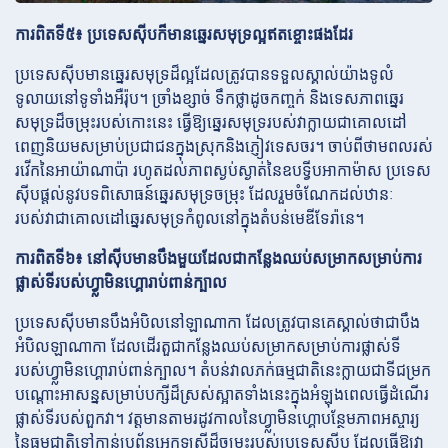
ការពិតទី៥៖ ប្រទេសស៊ីបក៏មានឆ្នេរសមុទ្រល្អឥតខ្ចោះផងដែរ
ប្រទេសស៊ីបមានឆ្នេរសមុទ្រដ៏ល្អដែលត្រូវបានទទួលស្គាល់យ៉ាងទូលំ
ទូលាយនៅទូទាំងអឺរ៉ុប។ ច្រាំងខ្សាច់ ទឹកថ្លាដូចកញ្ចក់ និងទេសភាពឆ្នេរ
សមុទ្រដ៏ចម្រុះរបស់កោះនេះ ធ្វើឱ្យឆ្នេរសមុទ្ររបស់វាក្លាយជាគោលដៅ
ពេញនិយមសម្រាប់ប្រជាជនក្នុងស្រុកនិងភ្ញៀវទេសចរ។ ចាប់ពីថាមពលរស់
រវើកនៃអាយ៉ាណាប៉ា រហូតដល់ភាពស្ងប់ស្ងាត់នៃឧបទ្វីបអាកាម៉ាស ប្រទេស
ស៊ីបផ្តល់នូវបទពិសោធន៍ឆ្នេរសមុទ្រចម្រុះ ដែលរួមចំណែកដល់ឋានៈ
របស់វាជាគោលដៅឆ្នេរសមុទ្រកំពូលនៅក្នុងតំបន់មេឌីទែរ៉ានេ។
ការពិតទី៦៖ នៅស៊ីបមានបឹងមួយដែលជាកន្លែងឈប់សម្រាកសម្រាប់ការ
ផ្លាស់ទីរបស់ហ្វ្លាមិនហ្គោរាប់ពាន់ក្បាល
ប្រទេសស៊ីបមានបឹងអំបិលនៅឡាណាកា ដែលត្រូវបានគេស្គាល់ថាជាបឹង
អំបិលឡាណាកា ដែលដើរតួជាកន្លែងឈប់សម្រាកសម្រាប់ការផ្លាស់ទី
របស់ហ្វ្លាមិនហ្គោរាប់ពាន់ក្បាល។ តំបន់វាលភក់ធម្មជាតិនេះក្លាយជាទីជម្រក
បណ្តោះអាសន្នសម្រាប់បក្សីដ៏ស្រស់ស្អាតទាំងនេះក្នុងអំឡុងពេលធ្វើដំណើរ
ផ្លាស់ទីរបស់ពួកវា។ វត្តមានតាមរដូវកាលនៃហ្វ្លាមិនហ្គោបន្ថែមភាពអស្ចារ្យ
នៃធម្មជាតិទៅកាន់ប្រព័ន្ធអេកូឡូស៊ីដ៏ចម្រុះរបស់ប្រទេសស៊ីប ដែលធ្វើឱ្យវា