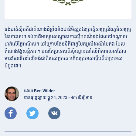
ទង់ជាតិស៊ីបគឺជាតំណាងដ៏ខ្លាំងនិងជានិមិត្តរូបនៃប្រវត្តិសាស្ត្រនិងភូមិសាស្ត្រ
នៃកោះនេះ។ ទង់ជាតិមានរូបសណ្ឋានកោះស៊ីបពណ៌ទង់ដែងនៅកណ្តាល
ដាក់លើផ្ទៃពណ៌ស។ នៅក្រោមផែនទីគឺជាគូមែកអូលីវពណ៌បៃតង ដែល
តំណាងឱ្យសន្តិភាព។ មានតែប្រទេសពីរប៉ុណ្ណោះនៅលើពិភពលោកដែល
មានផែនទីនៅលើទង់ជាតិរបស់ពួកគេ ហើយប្រទេសស៊ីបគឺជាប្រទេស
ដំបូងគេ។
ដោយ
Ben Wilder
បានផ្សព្វផ្សាយ ធ្នូ 24, 2023 • 4m ដើម្បីអាន