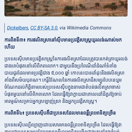
Dickelbers
,
CC BY-SA 3.0
, via Wikimedia Commons
ការពិតទី៣៖ ការផលិតស្រានៅស៊ីបមានប្រវត្តិសាស្ត្រយូរលង់ណាស់មក
ហើយ
ប្រទេសស៊ីបមានប្រវត្តិសាស្ត្រនៃការផលិតស្រាដែលត្រូវបានកត់ត្រាយូរលង់
ជាងគេបំផុតនៅលើពិភពលោក។ ជាមួយនឹងប្រពៃណីដាំដំណាំទំពាំង
បាយជូរដែលមានប្រវត្តិជាង ៥,០០០ ឆ្នាំ កោះនេះបានដាំដុះនិងផលិតស្រា
តាំងពីសម័យបុរាណ។ កេរ្តិ៍ដំណែលនៃការផលិតស្រាដ៏សម្បូរបែបនេះរួម
ចំណែកដល់កិត្តិនាមរបស់ប្រទេសស៊ីបក្នុងនាមជាតំបន់ផលិតស្រាចាស់
បំផុតមួយនៅលើពិភពលោក ដែលធ្វើឱ្យវាក្លាយជាគោលដៅដ៏គួរឱ្យចាប់
អារម្មណ៍សម្រាប់អ្នកស្រឡាញ់ស្រា និងអ្នកប្រវត្តិសាស្ត្រ។
ការពិតទី៤៖ ប្រទេសស៊ីបគឺជាប្រទេសដែលមានពន្លឺព្រះអាទិត្យច្រើន
ប្រទេសស៊ីបល្បីល្បាញដោយសារមានពន្លឺព្រះអាទិត្យច្រើន ដែលធ្វើឱ្យវា
ក្លាយជាប្រទេសមួយដែលមានពន្លឺព្រះអាទិត្យច្រើនជាងគេនៅក្នុងតំបន់