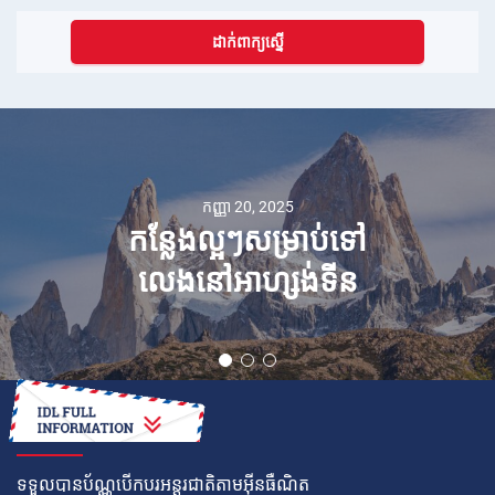
ដាក់ពាក្យស្នើ
កញ្ញា 20, 2025
កន្លែងល្អៗសម្រាប់ទៅ
លេងនៅអាហ្សង់ទីន
របៀប
ទទួលបានប័ណ្ណបើកបរអន្តរជាតិតាមអ៊ីនធឺណិត