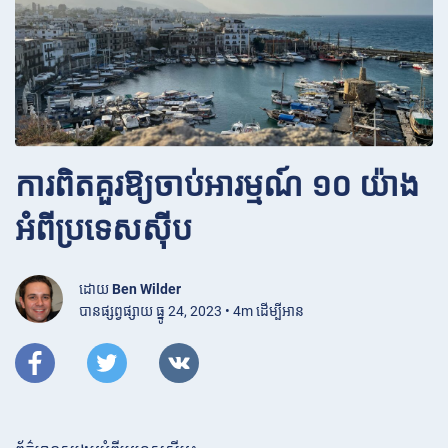
ការពិតគួរឱ្យចាប់អារម្មណ៍ ១០ យ៉ាង
អំពីប្រទេសស៊ីប
ដោយ
Ben Wilder
បានផ្សព្វផ្សាយ ធ្នូ 24, 2023 • 4m ដើម្បីអាន