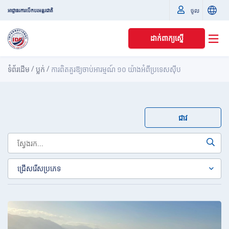
ចូល
អាជ្ញាធរការបើកបរអន្តរជាតិ
ដាក់ពាក្យស្នើ
/
/
ទំព័រដើម
ប្លក់
ការពិតគួរឱ្យចាប់អារម្មណ៍ ១០ យ៉ាងអំពីប្រទេសស៊ីប
ជាវ