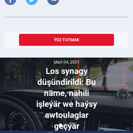
ÝÜZ TUTMAK
Mart 04, 2021
Los synagy
düşündirildi: Bu
näme, nähili
işleýär we haýsy
awtoulaglar
geçýär