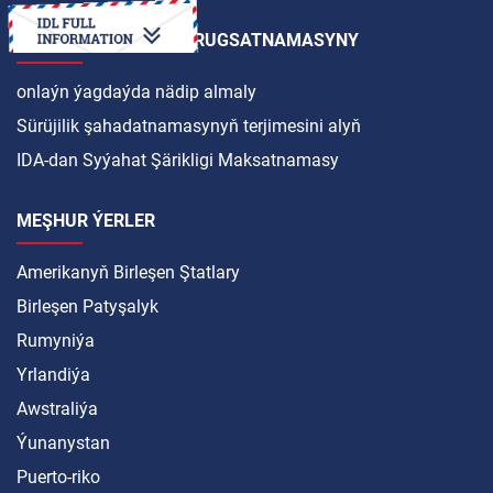
HALKARA SÜRÜJILIK RUGSATNAMASYNY
onlaýn ýagdaýda nädip almaly
Sürüjilik şahadatnamasynyň terjimesini alyň
IDA-dan Syýahat Şärikligi Maksatnamasy
MEŞHUR ÝERLER
Amerikanyň Birleşen Ştatlary
Birleşen Patyşalyk
Rumyniýa
Yrlandiýa
Awstraliýa
Ýunanystan
Puerto-riko