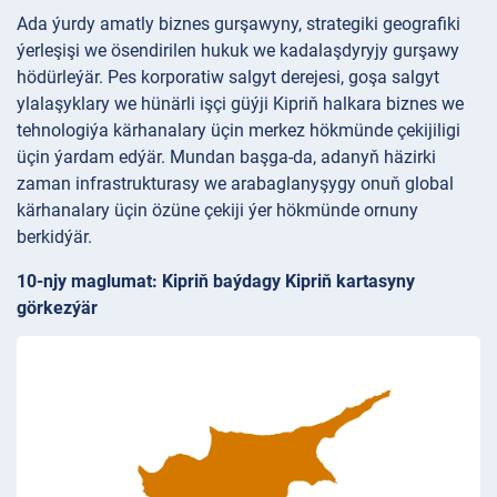
Ada ýurdy amatly biznes gurşawyny, strategiki geografiki
ýerleşişi we ösendirilen hukuk we kadalaşdyryjy gurşawy
hödürleýär. Pes korporatiw salgyt derejesi, goşa salgyt
ylalaşyklary we hünärli işçi güýji Kipriň halkara biznes we
tehnologiýa kärhanalary üçin merkez hökmünde çekijiligi
üçin ýardam edýär. Mundan başga-da, adanyň häzirki
zaman infrastrukturasy we arabaglanyşygy onuň global
kärhanalary üçin özüne çekiji ýer hökmünde ornuny
berkidýär.
10-njy maglumat: Kipriň baýdagy Kipriň kartasyny
görkezýär