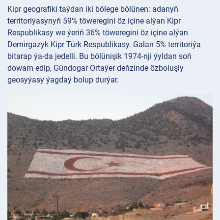
Kipr geografiki taýdan iki bölege bölünen: adanyň
territoriýasynyň 59% töweregini öz içine alýan Kipr
Respublikasy we ýeriň 36% töweregini öz içine alýan
Demirgazyk Kipr Türk Respublikasy. Galan 5% territoriýa
bitarap ýa-da jedelli. Bu bölünişik 1974-nji ýyldan soň
dowam edip, Gündogar Ortaýer deňzinde özboluşly
geosyýasy ýagdaý bolup durýar.