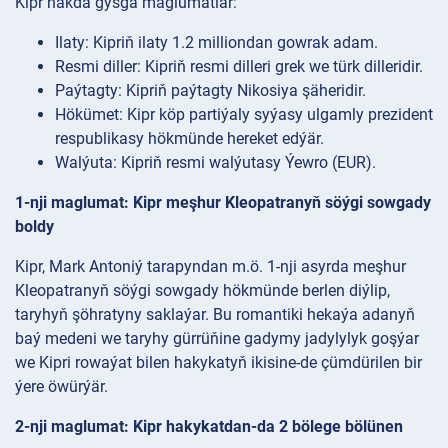
Kipr hakda gysga maglumatlar:
Ilaty: Kipriň ilaty 1.2 milliondan gowrak adam.
Resmi diller: Kipriň resmi dilleri grek we türk dilleridir.
Paýtagty: Kipriň paýtagty Nikosiya şäheridir.
Hökümet: Kipr köp partiýaly syýasy ulgamly prezident
respublikasy hökmünde hereket edýär.
Walýuta: Kipriň resmi walýutasy Ýewro (EUR).
1-nji maglumat: Kipr meşhur Kleopatranyň söýgi sowgady
boldy
Kipr, Mark Antoniý tarapyndan m.ö. 1-nji asyrda meşhur
Kleopatranyň söýgi sowgady hökmünde berlen diýlip,
taryhyň şöhratyny saklaýar. Bu romantiki hekaýa adanyň
baý medeni we taryhy gürrüňine gadymy jadylylyk goşýar
we Kipri rowaýat bilen hakykatyň ikisine-de çümdürilen bir
ýere öwürýär.
2-nji maglumat: Kipr hakykatdan-da 2 bölege bölünen