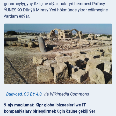
gonamçylygyny öz içine alýar, bularyň hemmesi Pafosy
ÝUNESKO Dünýä Mirasy Ýeri hökmünde ykrar edilmegine
ýardam edýär.
Bukvoed
,
CC BY 4.0
, via Wikimedia Commons
9-njy maglumat: Kipr global biznesleri we IT
kompaniýalary birleşdirmek üçin özüne çekiji ýer