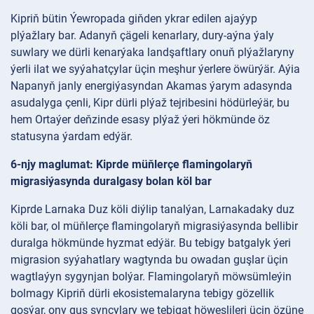
Kipriň bütin Ýewropada giňden ykrar edilen ajaýyp
plýažlary bar. Adanyň çägeli kenarlary, dury-aýna ýaly
suwlary we dürli kenarýaka landşaftlary onuň plýažlaryny
ýerli ilat we syýahatçylar üçin meşhur ýerlere öwürýär. Aýia
Napanyň janly energiýasyndan Akamas ýarym adasynda
asudalyga çenli, Kipr dürli plýaž tejribesini hödürleýär, bu
hem Ortaýer deňzinde esasy plýaž ýeri hökmünde öz
statusyna ýardam edýär.
6-njy maglumat: Kiprde müňlerçe flamingolaryň
migrasiýasynda duralgasy bolan köl bar
Kiprde Larnaka Duz köli diýlip tanalýan, Larnakadaky duz
köli bar, ol müňlerçe flamingolaryň migrasiýasynda bellibir
duralga hökmünde hyzmat edýär. Bu tebigy batgalyk ýeri
migrasion syýahatlary wagtynda bu owadan guşlar üçin
wagtlaýyn sygynjan bolýar. Flamingolaryň möwsümleýin
bolmagy Kipriň dürli ekosistemalaryna tebigy gözellik
goşýar, ony guş synçylary we tebigat höweslileri üçin özüne