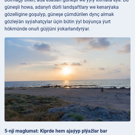
güneşli howa, adanyň dürli landşaftlary we kenarýaka
gözelligine goşulyp, güneşe çümdürilen dynç almak
gözleýän syýahatçylar üçin bütin ýyl boýunça ýurt
hökmünde onuň güýjüni ýokarlandyrýar.
5-nji maglumat: Kiprde hem ajaýyp plýažlar bar