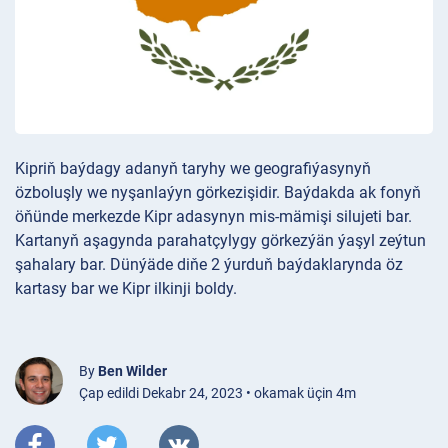
Kipriň baýdagy adanyň taryhy we geografiýasynyň
özboluşly we nyşanlaýyn görkezişidir. Baýdakda ak fonyň
öňünde merkezde Kipr adasynyn mis-mämişi silujeti bar.
Kartanyň aşagynda parahatçylygy görkezýän ýaşyl zeýtun
şahalary bar. Dünýäde diňe 2 ýurduň baýdaklarynda öz
kartasy bar we Kipr ilkinji boldy.
By
Ben Wilder
Çap edildi Dekabr 24, 2023 • okamak üçin 4m