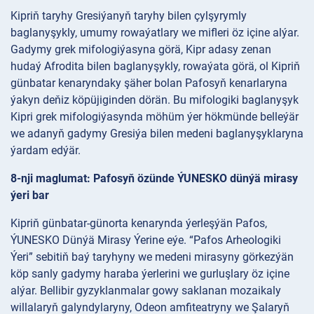
Kipriň taryhy Gresiýanyň taryhy bilen çylşyrymly
baglanyşykly, umumy rowaýatlary we mifleri öz içine alýar.
Gadymy grek mifologiýasyna görä, Kipr adasy zenan
hudaý Afrodita bilen baglanyşykly, rowaýata görä, ol Kipriň
günbatar kenaryndaky şäher bolan Pafosyň kenarlaryna
ýakyn deňiz köpüjiginden dörän. Bu mifologiki baglanyşyk
Kipri grek mifologiýasynda möhüm ýer hökmünde belleýär
we adanyň gadymy Gresiýa bilen medeni baglanyşyklaryna
ýardam edýär.
8-nji maglumat: Pafosyň özünde ÝUNESKO dünýä mirasy
ýeri bar
Kipriň günbatar-günorta kenarynda ýerleşýän Pafos,
ÝUNESKO Dünýä Mirasy Ýerine eýe. “Pafos Arheologiki
Ýeri” sebitiň baý taryhyny we medeni mirasyny görkezýän
köp sanly gadymy haraba ýerlerini we gurluşlary öz içine
alýar. Bellibir gyzyklanmalar gowy saklanan mozaikaly
willalaryň galyndylaryny, Odeon amfiteatryny we Şalaryň