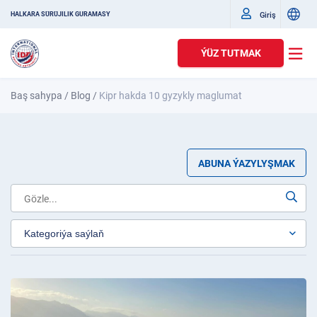
Giriş
HALKARA SÜRÜJILIK GURAMASY
ÝÜZ TUTMAK
Baş sahypa
/
Blog
/
Kipr hakda 10 gyzykly maglumat
ABUNA ÝAZYLYŞMAK