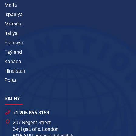
Malta
Ispaniýa
Meksika
Italiýa
Fransiýa
Taýland
Kanada
Hindistan
Polşa
SALGY
+1 205 855 3153
207 Regent Street
3-nji gat, ofis, London
W1B 3HH, Birleşik Patyşalyk