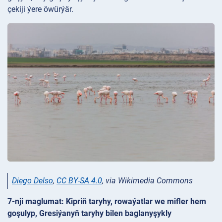
çekiji ýere öwürýär.
Diego Delso
,
CC BY-SA 4.0
, via Wikimedia Commons
7-nji maglumat: Kipriň taryhy, rowaýatlar we mifler hem
goşulyp, Gresiýanyň taryhy bilen baglanyşykly