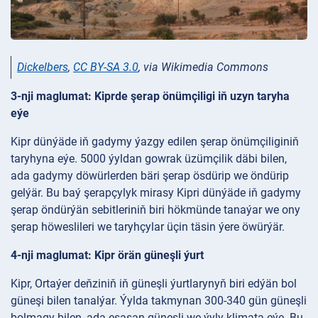
Dickelbers
,
CC BY-SA 3.0
, via Wikimedia Commons
3-nji maglumat: Kiprde şerap önümçiligi iň uzyn taryha
eýe
Kipr dünýäde iň gadymy ýazgy edilen şerap önümçiliginiň
taryhyna eýe. 5000 ýyldan gowrak üzümçilik däbi bilen,
ada gadymy döwürlerden bäri şerap ösdürip we öndürip
gelýär. Bu baý şerapçylyk mirasy Kipri dünýäde iň gadymy
şerap öndürýän sebitleriniň biri hökmünde tanaýar we ony
şerap höweslileri we taryhçylar üçin täsin ýere öwürýär.
4-nji maglumat: Kipr örän güneşli ýurt
Kipr, Ortaýer deňziniň iň güneşli ýurtlarynyň biri edýän bol
güneşi bilen tanalýar. Ýylda takmynan 300-340 gün güneşli
bolmagy bilen, ada esasan güneşli we ýyly klimata eýe. Bu