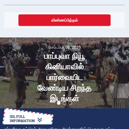
விண்ணப்பித்தல்
செப்டம்பர் 06, 2025
பாப்புவா நியூ
கினியாவில்
பார்வையிட
வேண்டிய சிறந்த
இடங்கள்