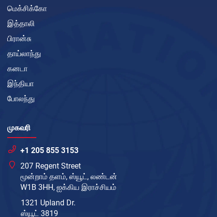
மெக்சிக்கோ
இத்தாலி
பிரான்சு
தாய்லாந்து
கனடா
இந்தியா
போலந்து
முகவரி
+1 205 855 3153
207 Regent Street
மூன்றாம் தளம், ஸ்யூட், லண்டன்
W1B 3HH, ஐக்கிய இராச்சியம்
1321 Upland Dr.
ஸ்யூட் 3819