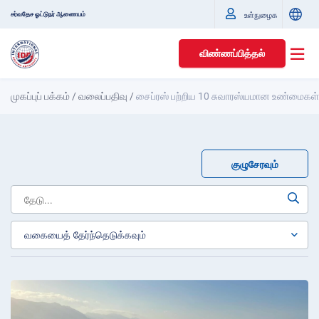
சர்வதேச ஓட்டுநர் ஆணையம்
உள்நுழைக
விண்ணப்பித்தல்
முகப்புப் பக்கம்
/
வலைப்பதிவு
/
சைப்ரஸ் பற்றிய 10 சுவாரஸ்யமான உண்மைகள்
குழுசேரவும்