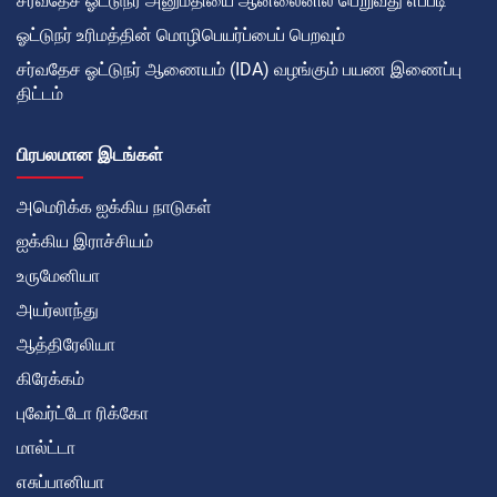
சர்வதேச ஓட்டுநர் அனுமதியை ஆன்லைனில் பெறுவது எப்படி
ஓட்டுநர் உரிமத்தின் மொழிபெயர்ப்பைப் பெறவும்
சர்வதேச ஓட்டுநர் ஆணையம் (IDA) வழங்கும் பயண இணைப்பு
திட்டம்
பிரபலமான இடங்கள்
அமெரிக்க ஐக்கிய நாடுகள்
ஐக்கிய இராச்சியம்
உருமேனியா
அயர்லாந்து
ஆத்திரேலியா
கிரேக்கம்
புவேர்ட்டோ ரிக்கோ
மால்ட்டா
எசுப்பானியா