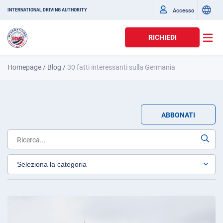
Accesso
INTERNATIONAL DRIVING AUTHORITY
RICHIEDI
Homepage
/
Blog
/
30 fatti interessanti sulla Germania
ABBONATI