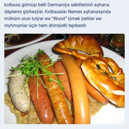
kolbasa görnüşi belli Germaniýa sebitleriniň aşhana
däplerini görkezýär. Kolbasalar Nemes aşhanasynda
möhüm orun tutýar we “Wurst” iýmek ýerliler we
myhmanlar üçin hem ähmiýetli tejribedir.