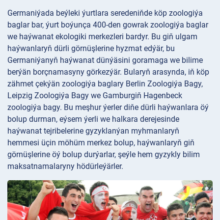
Germaniýada beýleki ýurtlara seredeniňde köp zoologiýa
baglar bar, ýurt boýunça 400-den gowrak zoologiýa baglar
we haýwanat ekologiki merkezleri bardyr. Bu giň ulgam
haýwanlaryň dürli görnüşlerine hyzmat edýär, bu
Germaniýanyň haýwanat dünýäsini goramaga we bilime
berýän borçnamasyny görkezýär. Bularyň arasynda, iň köp
zähmet çekýän zoologiýa baglary Berlin Zoologiýa Bagy,
Leipzig Zoologiýa Bagy we Gamburgiň Hagenbeck
zoologiýa bagy. Bu meşhur ýerler diňe dürli haýwanlara öý
bolup durman, eýsem ýerli we halkara derejesinde
haýwanat tejribelerine gyzyklanýan myhmanlaryň
hemmesi üçin möhüm merkez bolup, haýwanlaryň giň
görnüşlerine öý bolup durýarlar, şeýle hem gyzykly bilim
maksatnamalaryny hödürleýärler.