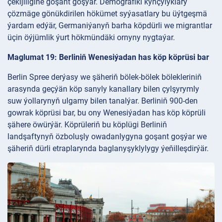
çekijiligine goşant goşýar. Demografiki kynçylyklary
çözmäge gönükdirilen hökümet syýasatlary bu üýtgeşmä
ýardam edýär, Germaniýanyň barha köpdürli we migrantlar
üçin öýjümlik ýurt hökmündäki ornyny nygtaýar.
Maglumat 19: Berliniň Wenesiýadan has köp köprüsi bar
Berlin Spree derýasy we şäheriň bölek-bölek bölekleriniň
arasynda geçýän köp sanyly kanallary bilen çylşyrymly
suw ýollarynyň ulgamy bilen tanalýar. Berliniň 900-den
gowrak köprüsi bar, bu ony Wenesiýadan has köp köprüli
şähere öwürýär. Köprüleriň bu köplügi Berliniň
landşaftynyň özboluşly owadanlygyna goşant goşýar we
şäheriň dürli etraplarynda baglanyşyklylygy ýeňilleşdirýär.