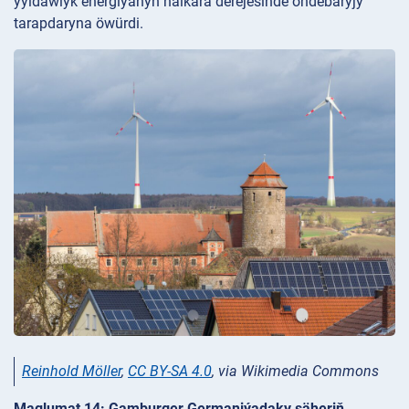
ýyldawlyk energiýanyň halkara derejesinde öňdebaryjy
tarapdaryna öwürdi.
Reinhold Möller
,
CC BY-SA 4.0
, via Wikimedia Commons
Maglumat 14: Gamburger Germaniýadaky şäheriň