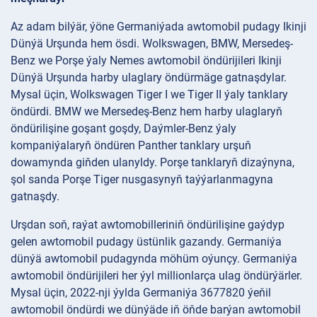
Az adam bilýär, ýöne Germaniýada awtomobil pudagy Ikinji
Dünýä Urşunda hem ösdi. Wolkswagen, BMW, Mersedeş-
Benz we Porşe ýaly Nemes awtomobil öndürijileri Ikinji
Dünýä Urşunda harby ulaglary öndürmäge gatnaşdylar.
Mysal üçin, Wolkswagen Tiger I we Tiger II ýaly tanklary
öndürdi. BMW we Mersedeş-Benz hem harby ulaglaryň
öndürilişine goşant goşdy, Daýmler-Benz ýaly
kompaniýalaryň öndüren Panther tanklary urşuň
dowamynda giňden ulanyldy. Porşe tanklaryň dizaýnyna,
şol sanda Porşe Tiger nusgasynyň taýýarlanmagyna
gatnaşdy.
Urşdan soň, raýat awtomobilleriniň öndürilişine gaýdyp
gelen awtomobil pudagy üstünlik gazandy. Germaniýa
dünýä awtomobil pudagynda möhüm oýunçy. Germaniýa
awtomobil öndürijileri her ýyl millionlarça ulag öndürýärler.
Mysal üçin, 2022-nji ýylda Germaniýa 3677820 ýeňil
awtomobil öndürdi we dünýäde iň öňde barýan awtomobil