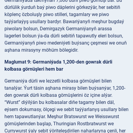
Germaniýada takmynan 7,000 dürli piwo görnüşi bar. Bu
dürlülik ýurduň baý piwo däplerini görkezýär, her sebitiň
köplenç özboluşly piwo stilleri, tagamlary we piwo
taýýarlaýyş usullary bardyr. Bawariýanyň meşhur bugdaý
piwolary bolsun, Demirgazyk Germaniýanyň arassa
lagerleri bolsun ýa-da dürli sebitiň tapawutly eleri bolsun,
Germaniýanyň piwo medeniýeti buýsanç çeşmesi we onuň
aşhana mirasyny möhüm bölegidir.
Maglumat 9: Germaniýada 1,200-den gowrak dürli
kolbasa görnüşleri hem bar
Germaniýa dürli we lezzetli kolbasa görnüşleri bilen
tanalýar. Ýurt täsin aşhana mirasy bilen buýsanýar, 1,200-
den gowrak dürli kolbasa görnüşlerini öz içine alýar.
“Wurst” diýilýän bu kolbasalar diňe tagamy bilen däl,
eýsem dokumasy, ölçegi we sebit taýýarlanyş usullary bilen
hem tapawutlanýar. Meşhur Bratswurst we Weisswurst
görnüşlerinden başlap, Thuringian Rostbratwurst we
Currywurst ýaly sebit ýöriteleşdirilen naharlaryna çenli, her