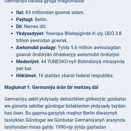
Germaniýa barada gysga maglumatlar:
Ilat:
83 milliondan gowrak adam.
Paýtagt:
Berlin.
Dil:
Nemes dili.
Ykdysadyýet:
Ýewropa Bileleşiginde iň uly, ÜDÖ 3.8
trillion ýewrodan gowrak.
Awtomobil pudagy:
Ýylda 5.6 million awtoulagdan
gowrak öndürýän öňdebaryjy awtomobil öndürijisi.
Medeniýet:
44 ÝUNESKO-nyň Bütindünýä mirasynda
ýeri bar.
Hökümet:
16 ştatdan ybarat federal respublika.
Maglumat 1: Germaniýa örän bir meňzeş däl
Germaniýa sebit ykdysady deňsizlikleri görkezýär, günbatar
we günorta sebitler gündogar böleklerden ykdysady taýdan
has ösen. Bu gapma-garşylyk meşhur Berlin diwarynyň
tassyklan Gündogar we Günbatar Germaniýanyň arasynda
taryhyndan miras galdy. 1990-njy ýylda gaýtadan