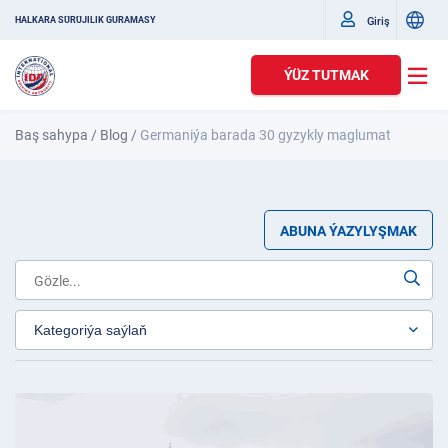
Giriş
HALKARA SÜRÜJILIK GURAMASY
ÝÜZ TUTMAK
Baş sahypa
/
Blog
/
Germaniýa barada 30 gyzykly maglumat
ABUNA ÝAZYLYŞMAK