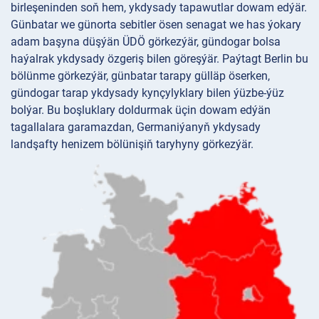
birleşeninden soň hem, ykdysady tapawutlar dowam edýär.
Günbatar we günorta sebitler ösen senagat we has ýokary
adam başyna düşýän ÜDÖ görkezýär, gündogar bolsa
haýalrak ykdysady özgeriş bilen göreşýär. Paýtagt Berlin bu
bölünme görkezýär, günbatar tarapy gülläp öserken,
gündogar tarap ykdysady kynçylyklary bilen ýüzbe-ýüz
bolýar. Bu boşluklary doldurmak üçin dowam edýän
tagallalara garamazdan, Germaniýanyň ykdysady
landşafty henizem bölünişiň taryhyny görkezýär.