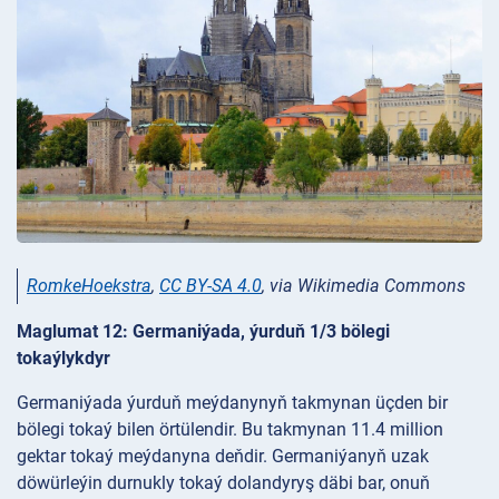
RomkeHoekstra
,
CC BY-SA 4.0
, via Wikimedia Commons
Maglumat 12: Germaniýada, ýurduň 1/3 bölegi
tokaýlykdyr
Germaniýada ýurduň meýdanynyň takmynan üçden bir
bölegi tokaý bilen örtülendir. Bu takmynan 11.4 million
gektar tokaý meýdanyna deňdir. Germaniýanyň uzak
döwürleýin durnukly tokaý dolandyryş däbi bar, onuň