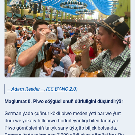
– Adam Reeder –
,
(CC BY-NC 2.0)
Maglumat 8: Piwo söýgüsi onuň dürlüligini düşündirýär
Germaniýada çuňňur kökli piwo medeniýeti bar we ýurt
dürli we ýokary hilli piwo hödürleýänligi bilen tanalýar.
Piwo görnüşleriniň takyk sany üýtgäp biljek bolsa-da,