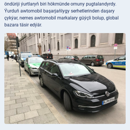
öndüriji ýurtlaryň biri hökmünde ornuny pugtalandyrdy.
Ýurduň awtomobil başarjaňlygy serhetlerinden daşary
çykýar, nemes awtomobil markalary güýçli bolup, global
bazara täsir edýär.