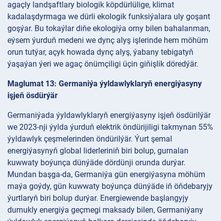
agaçly landşaftlary biologik köpdürlülige, klimat
kadalaşdyrmaga we dürli ekologik funksiýalara uly goşant
goşýar. Bu tokaýlar diňe ekologiýa orny bilen bahalanman,
eýsem ýurduň medeni we dynç alyş işlerinde hem möhüm
orun tutýar, açyk howada dynç alyş, ýabany tebigatyň
ýaşaýan ýeri we agaç önümçiligi üçin giňişlik döredýär.
Maglumat 13: Germaniýa ýyldawlyklaryň energiýasyny
işjeň ösdürýär
Germaniýada ýyldawlyklaryň energiýasyny işjeň ösdürilýär
we 2023-nji ýylda ýurduň elektrik öndürijiligi takmynan 55%
ýyldawlyk çeşmelerinden öndürilýär. Ýurt şemal
energiýasynyň global liderleriniň biri bolup, gurnalan
kuwwaty boýunça dünýäde dördünji orunda durýar.
Mundan başga-da, Germaniýa gün energiýasyna möhüm
maýa goýdy, gün kuwwaty boýunça dünýäde iň öňdebaryjy
ýurtlaryň biri bolup durýar. Energiewende başlangyjy
durnukly energiýa geçmegi maksady bilen, Germaniýany