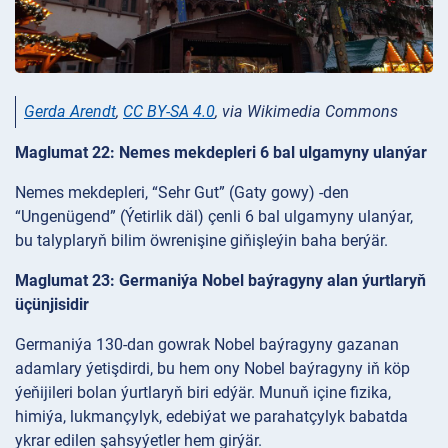
Gerda Arendt
,
CC BY-SA 4.0
, via Wikimedia Commons
Maglumat 22: Nemes mekdepleri 6 bal ulgamyny ulanýar
Nemes mekdepleri, “Sehr Gut” (Gaty gowy) -den
“Ungenügend” (Ýetirlik däl) çenli 6 bal ulgamyny ulanýar,
bu talyplaryň bilim öwrenişine giňişleýin baha berýär.
Maglumat 23: Germaniýa Nobel baýragyny alan ýurtlaryň
üçünjisidir
Germaniýa 130-dan gowrak Nobel baýragyny gazanan
adamlary ýetişdirdi, bu hem ony Nobel baýragyny iň köp
ýeňijileri bolan ýurtlaryň biri edýär. Munuň içine fizika,
himiýa, lukmançylyk, edebiýat we parahatçylyk babatda
ykrar edilen şahsyýetler hem girýär.