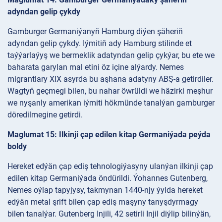
adyndan gelip çykdy
Gamburger Germaniýanyň Hamburg diýen şäheriň
adyndan gelip çykdy. Iýmitiň ady Hamburg stilinde et
taýýarlaýyş we bermeklik adatyndan gelip çykýar, bu ete we
baharata garylan mal etini öz içine alýardy. Nemes
migrantlary XIX asyrda bu aşhana adatyny ABŞ-a getirdiler.
Wagtyň geçmegi bilen, bu nahar öwrüldi we häzirki meşhur
we nyşanly amerikan iýmiti hökmünde tanalýan gamburger
döredilmegine getirdi.
Maglumat 15: Ilkinji çap edilen kitap Germaniýada peýda
boldy
Hereket edýän çap ediş tehnologiýasyny ulanýan ilkinji çap
edilen kitap Germaniýada öndürildi. Ýohannes Gutenberg,
Nemes oýlap tapyjysy, takmynan 1440-njy ýylda hereket
edýän metal şrift bilen çap ediş maşyny tanyşdyrmagy
bilen tanalýar. Gutenberg Injili, 42 setirli Injil diýlip bilinýän,