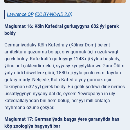
Lawrence OP
,
(CC BY-NC-ND 2.0)
Maglumat 16: Köln Kafedral gurluşygyna 632 ýyl gerek
boldy
Germaniýadaky Köln Kafedraly (Kölner Dom) belent
arhitektura gazanma bolup, ony gurmak üçin uzak wagt
gerek boldy. Kafedraliň gurluşygy 1248-nji ýylda başlady,
ýöne pul çäklendirmeleri, syýasy kynçylyklar we Gara Ölüm
ýaly dürli böwetlere görä, 1880-nji ýyla çenli resmi taýdan
gutarylmady. Netijede, Köln Kafedralyny gurmak üçin
takmynan 632 ýyl gerek boldy. Bu gotik şedewr diňe nemes
ussatlygynyň nyşany däl-de, eýsem Ýewropanyň iň uly
katedrallaryndan biri hem bolup, her ýyl millionlarça
myhmana özüne çekýär.
Maglumat 17: Germaniýada başga ýere garanyňda has
köp zoologiýa bagynyň bar