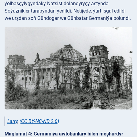
ýolbaşçylygyndaky Natsist dolandyryşy astynda
Soýuznikler tarapyndan ýeňildi. Netijede, ýurt işgal edildi
we urşdan soň Gündogar we Günbatar Germaniýa bölündi.
Larry
,
(CC BY-NC-ND 2.0)
Maglumat 4: Germaniýa awtobanlary bilen meşhurdyr