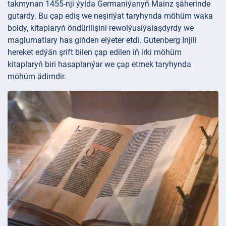
takmynan 1455-nji ýylda Germaniýanyň Mainz şäherinde
gutardy. Bu çap ediş we neşiriýat taryhynda möhüm waka
boldy, kitaplaryň öndürilişini rewolýusiýalaşdyrdy we
maglumatlary has giňden elýeter etdi. Gutenberg Injili
hereket edýän şrift bilen çap edilen iň irki möhüm
kitaplaryň biri hasaplanýar we çap etmek taryhynda
möhüm ädimdir.