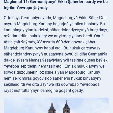
Maglumat 11: Germaniýanyň Erkin Şäherleri bardy we bu
tejribe Ýewropa ýaýrady
Orta asyr Germaniýasynda, Magdeburgyň Erkin Şäheri XIII
asyrda Magdeburg Kanuny başarjaňlyk bilen başlady. Bu
kanunlaşdyrylan kodeksi, şäher dolandyryşynyň burç daşy,
raýatlara dürli hukuklary we artykmaçlyklary berdi. Onuň
täsiri çalt ýaýrady, XV asyrda 600-den gowrak şäher
Magdeburg Kanunyny kabul etdi. Bu hukuk çarçuwasy
şäher dolandyryşynyň nusgasyna öwrüldi, diňe Germaniýa
däl-de, eýsem Nemes ýaşaýjylarynyň täsirine düşen beýleki
Ýewropa sebitlerini hem täsir etdi. Emläk hukuklaryny we
söwda düzgünlerini öz içine alýan Magdeburg Kanuny
hemişelik miras goýdy, köp şäherleriň hukuk binýadyny
şekillendirdi we orta asyr we irki döwrebap Ýewropada
raýat institutlarynyň ösmegine goşant goşdy.