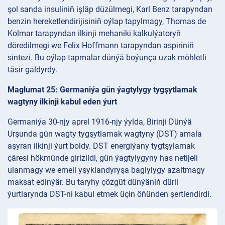
şol sanda insuliniň işläp düzülmegi, Karl Benz tarapyndan
benzin hereketlendirijisiniň oýlap tapylmagy, Thomas de
Kolmar tarapyndan ilkinji mehaniki kalkulýatoryň
döredilmegi we Felix Hoffmann tarapyndan aspiriniň
sintezi. Bu oýlap tapmalar dünýä boýunça uzak möhletli
täsir galdyrdy.
Maglumat 25: Germaniýa gün ýagtylygy tygşytlamak
wagtyny ilkinji kabul eden ýurt
Germaniýa 30-njy aprel 1916-njy ýylda, Birinji Dünýä
Urşunda gün wagty tygşytlamak wagtyny (DST) amala
aşyran ilkinji ýurt boldy. DST energiýany tygtşylamak
çäresi hökmünde girizildi, gün ýagtylygyny has netijeli
ulanmagy we emeli yşyklandyryşa baglylygy azaltmagy
maksat edinýär. Bu taryhy çözgüt dünýäniň dürli
ýurtlarynda DST-ni kabul etmek üçin öňünden şertlendirdi.