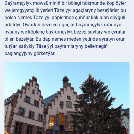
Baýramçylyk möwsüminiň bir bölegi hökmünde, köp öýler
we jemgyýetçilik ýerleri Täze ýyl agaçlaryny bezeýärler, bu
bolsa Nemes Täze ýyl däplerinde çuňňur kök alan söýgüli
adatdyr. Owadan bezelen agaçlar baýramçylyk ruhunyň
nyşany we köplenç baýramçylyk bezeg şaýlary we çyralar
bilen bezelýär. Bu däp nemes medeniýetinde aýratyn orun
tutýar, şatlykly Täze ýyl baýramlaryny bellemegiň
başlangyjyny görkezýär.