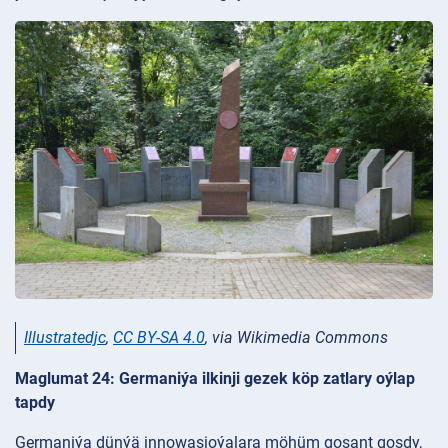
Illustratedjc
,
CC BY-SA 4.0
, via Wikimedia Commons
Maglumat 24: Germaniýa ilkinji gezek köp zatlary oýlap
tapdy
Germaniýa dünýä innowasioýalara möhüm goşant goşdy,