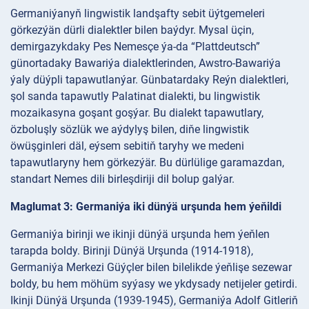
Germaniýanyň lingwistik landşafty sebit üýtgemeleri
görkezýän dürli dialektler bilen baýdyr. Mysal üçin,
demirgazykdaky Pes Nemesçe ýa-da “Plattdeutsch”
günortadaky Bawariýa dialektlerinden, Awstro-Bawariýa
ýaly düýpli tapawutlanýar. Günbatardaky Reýn dialektleri,
şol sanda tapawutly Palatinat dialekti, bu lingwistik
mozaikasyna goşant goşýar. Bu dialekt tapawutlary,
özboluşly sözlük we aýdylyş bilen, diňe lingwistik
öwüşginleri däl, eýsem sebitiň taryhy we medeni
tapawutlaryny hem görkezýär. Bu dürlülige garamazdan,
standart Nemes dili birleşdiriji dil bolup galýar.
Maglumat 3: Germaniýa iki dünýä urşunda hem ýeňildi
Germaniýa birinji we ikinji dünýä urşunda hem ýeňlen
tarapda boldy. Birinji Dünýä Urşunda (1914-1918),
Germaniýa Merkezi Güýçler bilen bilelikde ýeňlişe sezewar
boldy, bu hem möhüm syýasy we ykdysady netijeler getirdi.
Ikinji Dünýä Urşunda (1939-1945), Germaniýa Adolf Gitleriň