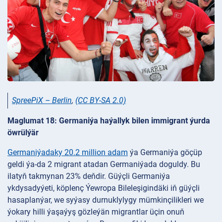
SpreePiX – Berlin
,
(CC BY-SA 2.0)
Maglumat 18: Germaniýa haýallyk bilen immigrant ýurda
öwrülýär
Germaniýadaky 20.2 million adam
ýa Germaniýa göçüp
geldi ýa-da 2 migrant atadan Germaniýada doguldy. Bu
ilatyň takmynan 23% deňdir. Güýçli Germaniýa
ykdysadyýeti, köplenç Ýewropa Bileleşigindäki iň güýçli
hasaplanýar, we syýasy durnuklylygy mümkinçilikleri we
ýokary hilli ýaşaýyş gözleýän migrantlar üçin onuň