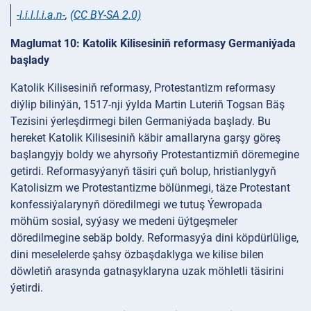
-l.i.l.l.i.a.n-
,
(CC BY-SA 2.0)
Maglumat 10: Katolik Kilisesiniň reformasy Germaniýada
başlady
Katolik Kilisesiniň reformasy, Protestantizm reformasy
diýlip bilinýän, 1517-nji ýylda Martin Luteriň Togsan Bäş
Tezisini ýerleşdirmegi bilen Germaniýada başlady. Bu
hereket Katolik Kilisesiniň käbir amallaryna garşy göreş
başlangyjy boldy we ahyrsoňy Protestantizmiň döremegine
getirdi. Reformasyýanyň täsiri çuň bolup, hristianlygyň
Katolisizm we Protestantizme bölünmegi, täze Protestant
konfessiýalarynyň döredilmegi we tutuş Ýewropada
möhüm sosial, syýasy we medeni üýtgeşmeler
döredilmegine sebäp boldy. Reformasyýa dini köpdürlülige,
dini meselelerde şahsy özbaşdaklyga we kilise bilen
döwletiň arasynda gatnaşyklaryna uzak möhletli täsirini
ýetirdi.