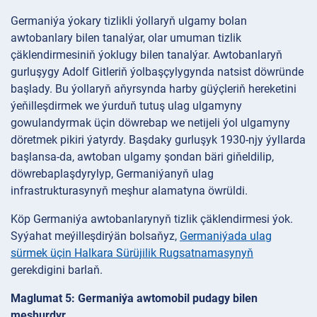
Germaniýa ýokary tizlikli ýollaryň ulgamy bolan
awtobanlary bilen tanalýar, olar umuman tizlik
çäklendirmesiniň ýoklugy bilen tanalýar. Awtobanlaryň
gurluşygy Adolf Gitleriň ýolbaşçylygynda natsist döwründe
başlady. Bu ýollaryň aňyrsynda harby güýçleriň hereketini
ýeňilleşdirmek we ýurduň tutuş ulag ulgamyny
gowulandyrmak üçin döwrebap we netijeli ýol ulgamyny
döretmek pikiri ýatyrdy. Başdaky gurluşyk 1930-njy ýyllarda
başlansa-da, awtoban ulgamy şondan bäri giňeldilip,
döwrebaplaşdyrylyp, Germaniýanyň ulag
infrastrukturasynyň meşhur alamatyna öwrüldi.
Köp Germaniýa awtobanlarynyň tizlik çäklendirmesi ýok.
Syýahat meýilleşdirýän bolsaňyz,
Germaniýada ulag
sürmek üçin Halkara Sürüjilik Rugsatnamasynyň
gerekdigini barlaň.
Maglumat 5: Germaniýa awtomobil pudagy bilen
meşhurdyr