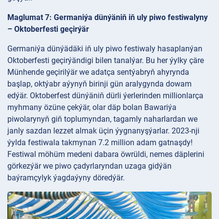
Maglumat 7: Germaniýa dünýäniň iň uly piwo festiwalyny
– Oktoberfesti geçirýär
Germaniýa dünýädäki iň uly piwo festiwaly hasaplanýan
Oktoberfesti geçirýändigi bilen tanalýar. Bu her ýylky çäre
Münhende geçirilýär we adatça sentýabryň ahyrynda
başlap, oktýabr aýynyň birinji gün aralygynda dowam
edýär. Oktoberfest dünýäniň dürli ýerlerinden millionlarça
myhmany özüne çekýär, olar däp bolan Bawariýa
piwolarynyň giň toplumyndan, tagamly naharlardan we
janly sazdan lezzet almak üçin ýygnanyşýarlar. 2023-nji
ýylda festiwala takmynan 7.2 million adam gatnaşdy!
Festiwal möhüm medeni dabara öwrüldi, nemes däplerini
görkezýär we piwo çadyrlaryndan uzaga gidýän
baýramçylyk ýagdaýyny döredýär.