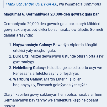
Frank Schuengel
,
CC BY-SA 4.0
, via Wikimedia Commons
Maglumat 6: Germaniýada 20,000-den gowrak gala bar
Germaniýada 20,000-den gowrak gala bar, olaryň käbirleri
gowy saklanýar, beýlekiler bolsa haraba öwrülipdir. Görmeli
galalar arasynda:
Noýşwanştaýn Galasy:
Bawariýa Alplarda köşgüň
ertekisi ýaly meşhur gala.
Burg Eltz:
Mozel derýasynyň üstünde oturan orta asyr
gymmatlygy.
Heidelberg Galasy:
Heidelberge seredip, orta asyr we
Renessans arhitekturasyny birleşdirýär.
Wartburg Galasy:
Martin Luteriň işi bilen
baglanyşykly, Eisenach golaýynda ýerleşýär.
Olaryň käbirleri gowy saklanýan hem bolsa, harabalar hem
Germaniýanyň baý taryhy we arhitektura keşbine goşant
goşýar.