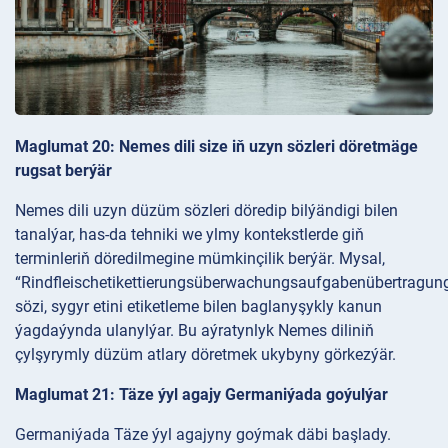
Maglumat 20: Nemes dili size iň uzyn sözleri döretmäge
rugsat berýär
Nemes dili uzyn düzüm sözleri döredip bilýändigi bilen
tanalýar, has-da tehniki we ylmy kontekstlerde giň
terminleriň döredilmegine mümkinçilik berýär. Mysal,
“Rindfleischetikettierungsüberwachungsaufgabenübertragun
sözi, sygyr etini etiketleme bilen baglanyşykly kanun
ýagdaýynda ulanylýar. Bu aýratynlyk Nemes diliniň
çylşyrymly düzüm atlary döretmek ukybyny görkezýär.
Maglumat 21: Täze ýyl agajy Germaniýada goýulýar
Germaniýada Täze ýyl agajyny goýmak däbi başlady.