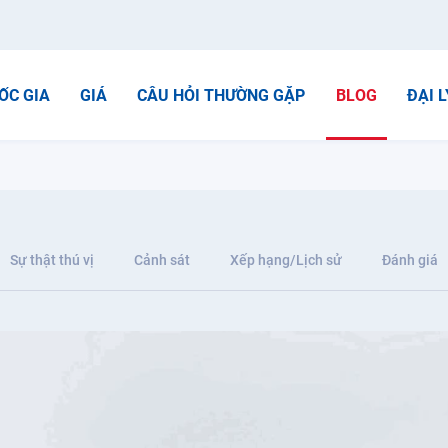
ỐC GIA
GIÁ
CÂU HỎI THƯỜNG GẶP
BLOG
ĐẠI L
Sự thật thú vị
Cảnh sát
Xếp hạng/Lịch sử
Đánh giá