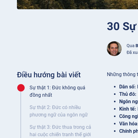
30 Sự
Qua
B
Đã xu
Điều hướng bài viết
Những thông t
Dân số:
Sự thật 1: Đức không quá
Thủ đô:
đồng nhất
Ngôn ng
Sự thật 2: Đức có nhiều
Kinh tế:
phương ngữ của ngôn ngữ
Công ngh
Văn hóa
Sự thật 3: Đức thua trong cả
Chính p
hai cuộc chiến tranh thế giới