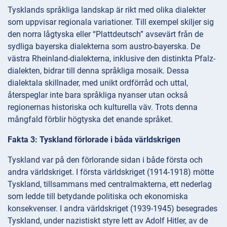
Tysklands språkliga landskap är rikt med olika dialekter
som uppvisar regionala variationer. Till exempel skiljer sig
den norra lågtyska eller “Plattdeutsch” avsevärt från de
sydliga bayerska dialekterna som austro-bayerska. De
västra Rheinland-dialekterna, inklusive den distinkta Pfalz-
dialekten, bidrar till denna språkliga mosaik. Dessa
dialektala skillnader, med unikt ordförråd och uttal,
återspeglar inte bara språkliga nyanser utan också
regionernas historiska och kulturella väv. Trots denna
mångfald förblir högtyska det enande språket.
Fakta 3: Tyskland förlorade i båda världskrigen
Tyskland var på den förlorande sidan i både första och
andra världskriget. I första världskriget (1914-1918) mötte
Tyskland, tillsammans med centralmakterna, ett nederlag
som ledde till betydande politiska och ekonomiska
konsekvenser. I andra världskriget (1939-1945) besegrades
Tyskland, under nazistiskt styre lett av Adolf Hitler, av de