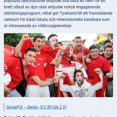
populära destinationer erbjuder inte bara ett hem för ett
brett utbud av djur utan erbjuder också engagerande
utbildningsprogram, vilket gör Tyskland till ett framstående
centrum för både lokala och internationella besökare som
är intresserade av vildlivsupplevelser.
SpreePiX – Berlin
,
(CC BY-SA 2.0)