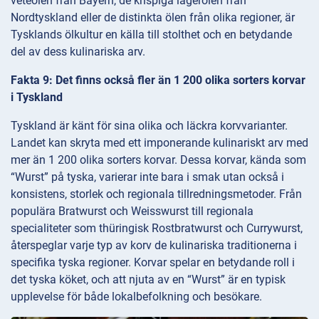
veteölen från Bayern, de krispiga lagerölen från
Nordtyskland eller de distinkta ölen från olika regioner, är
Tysklands ölkultur en källa till stolthet och en betydande
del av dess kulinariska arv.
Fakta 9: Det finns också fler än 1 200 olika sorters korvar
i Tyskland
Tyskland är känt för sina olika och läckra korvvarianter.
Landet kan skryta med ett imponerande kulinariskt arv med
mer än 1 200 olika sorters korvar. Dessa korvar, kända som
“Wurst” på tyska, varierar inte bara i smak utan också i
konsistens, storlek och regionala tillredningsmetoder. Från
populära Bratwurst och Weisswurst till regionala
specialiteter som thüringisk Rostbratwurst och Currywurst,
återspeglar varje typ av korv de kulinariska traditionerna i
specifika tyska regioner. Korvar spelar en betydande roll i
det tyska köket, och att njuta av en “Wurst” är en typisk
upplevelse för både lokalbefolkning och besökare.