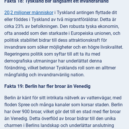
Fakta 18: Tyskland blir långsamt ett invandrarland
20,2 miljoner människor
i Tyskland antingen flyttade dit
eller föddes i Tyskland av två migrantföräldrar. Detta är
cirka 23% av befolkningen. Den robusta tyska ekonomin,
ofta ansedd som den starkaste i Europeiska unionen, och
politisk stabilitet bidrar till dess attraktionskraft för
invandrare som söker möjligheter och en högre livskvalitet.
Regeringens politik som syftar till att ta itu med
demografiska utmaningar har underlättat denna
förändring, vilket betonar Tysklands roll som en alltmer
mångfaldig och invandrarvänlig nation.
Fakta 19: Berlin har fler broar än Venedig
Berlin är känt för sitt intrikata nätverk av vattenvägar, med
floden Spree och många kanaler som korsar staden. Berlin
har över 900 broar, vilket gör det till en stad med fler broar
än Venedig. Detta överflöd av broar bidrar till den unika
charmen i Berlins landskap och underlättar anslutning