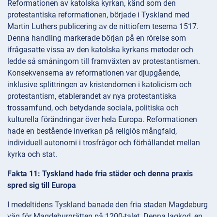
Reformationen av katolska kyrkan, känd som den
protestantiska reformationen, började i Tyskland med
Martin Luthers publicering av de nittiofem teserna 1517.
Denna handling markerade början på en rörelse som
ifrågasatte vissa av den katolska kyrkans metoder och
ledde så småningom till framväxten av protestantismen.
Konsekvenserna av reformationen var djupgående,
inklusive splittringen av kristendomen i katolicism och
protestantism, etablerandet av nya protestantiska
trossamfund, och betydande sociala, politiska och
kulturella förändringar över hela Europa. Reformationen
hade en bestående inverkan på religiös mångfald,
individuell autonomi i trosfrågor och förhållandet mellan
kyrka och stat.
Fakta 11: Tyskland hade fria städer och denna praxis
spred sig till Europa
I medeltidens Tyskland banade den fria staden Magdeburg
väg för Magdeburgrätten på 1200-talet. Denna lagkod, en