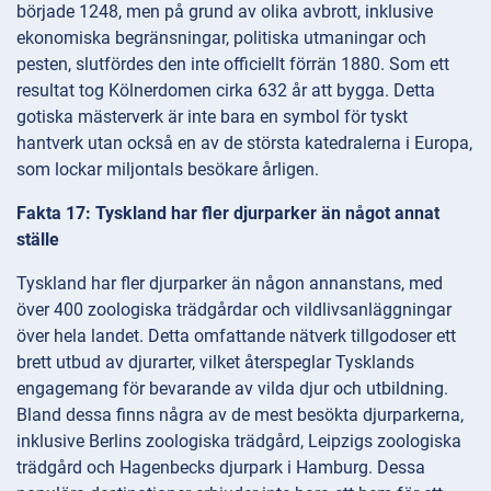
började 1248, men på grund av olika avbrott, inklusive
ekonomiska begränsningar, politiska utmaningar och
pesten, slutfördes den inte officiellt förrän 1880. Som ett
resultat tog Kölnerdomen cirka 632 år att bygga. Detta
gotiska mästerverk är inte bara en symbol för tyskt
hantverk utan också en av de största katedralerna i Europa,
som lockar miljontals besökare årligen.
Fakta 17: Tyskland har fler djurparker än något annat
ställe
Tyskland har fler djurparker än någon annanstans, med
över 400 zoologiska trädgårdar och vildlivsanläggningar
över hela landet. Detta omfattande nätverk tillgodoser ett
brett utbud av djurarter, vilket återspeglar Tysklands
engagemang för bevarande av vilda djur och utbildning.
Bland dessa finns några av de mest besökta djurparkerna,
inklusive Berlins zoologiska trädgård, Leipzigs zoologiska
trädgård och Hagenbecks djurpark i Hamburg. Dessa