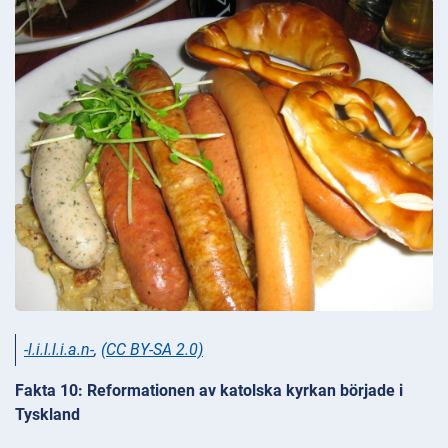
-l.i.l.l.i.a.n-
,
(CC BY-SA 2.0)
Fakta 10: Reformationen av katolska kyrkan började i
Tyskland