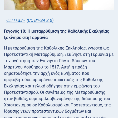
-l.i.l.l.i.a.n-
,
(CC BY-SA 2.0)
Γεγονός 10: Η μεταρρύθμιση της Καθολικής Εκκλησίας
ξεκίνησε στη Γερμανία
Η μεταρρύθμιση της Καθολικής Εκκλησίας, γνωστή ως
Προτεσταντική Μεταρρύθμιση, ξεκίνησε στη Γερμανία με
την ανάρτηση των Ενενήντα Πέντε Θέσεων του
Μαρτίνου Λούθηρου το 1517. Αυτή η πράξη
σηματοδότησε την αρχή ενός κινήματος που
αμφισβητούσε ορισμένες πρακτικές της Καθολικής
Εκκλησίας και τελικά οδήγησε στην εμφάνιση του
Προτεσταντισμού. Οι συνέπειες της Μεταρρύθμισης
ήταν βαθιές, συμπεριλαμβανομένης της διάσπασης του
Χριστιανισμού σε Καθολικισμό και Προτεσταντισμό, της
ίδρυσης νέων προτεσταντικών δογμάτων και
σημαντικών κοινωνικών, πολιτικών και πολιτιστικών