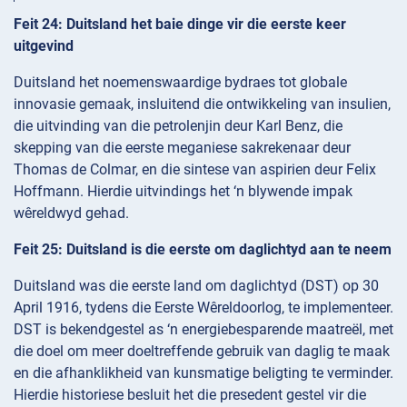
Feit 24: Duitsland het baie dinge vir die eerste keer
uitgevind
Duitsland het noemenswaardige bydraes tot globale
innovasie gemaak, insluitend die ontwikkeling van insulien,
die uitvinding van die petrolenjin deur Karl Benz, die
skepping van die eerste meganiese sakrekenaar deur
Thomas de Colmar, en die sintese van aspirien deur Felix
Hoffmann. Hierdie uitvindings het ‘n blywende impak
wêreldwyd gehad.
Feit 25: Duitsland is die eerste om daglichtyd aan te neem
Duitsland was die eerste land om daglichtyd (DST) op 30
April 1916, tydens die Eerste Wêreldoorlog, te implementeer.
DST is bekendgestel as ‘n energiebesparende maatreël, met
die doel om meer doeltreffende gebruik van daglig te maak
en die afhanklikheid van kunsmatige beligting te verminder.
Hierdie historiese besluit het die presedent gestel vir die