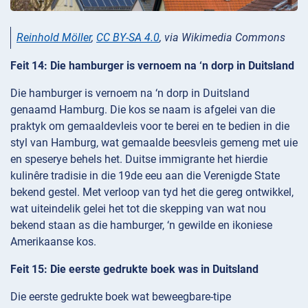
Reinhold Möller
,
CC BY-SA 4.0
, via Wikimedia Commons
Feit 14: Die hamburger is vernoem na ‘n dorp in Duitsland
Die hamburger is vernoem na ‘n dorp in Duitsland
genaamd Hamburg. Die kos se naam is afgelei van die
praktyk om gemaaldevleis voor te berei en te bedien in die
styl van Hamburg, wat gemaalde beesvleis gemeng met uie
en speserye behels het. Duitse immigrante het hierdie
kulinêre tradisie in die 19de eeu aan die Verenigde State
bekend gestel. Met verloop van tyd het die gereg ontwikkel,
wat uiteindelik gelei het tot die skepping van wat nou
bekend staan as die hamburger, ‘n gewilde en ikoniese
Amerikaanse kos.
Feit 15: Die eerste gedrukte boek was in Duitsland
Die eerste gedrukte boek wat beweegbare-tipe