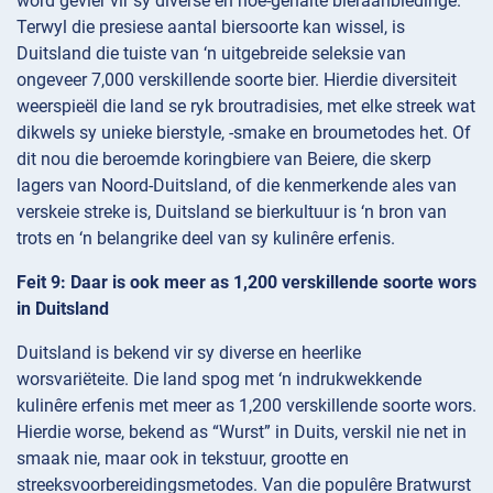
word gevier vir sy diverse en hoë-gehalte bieraanbiedinge.
Terwyl die presiese aantal biersoorte kan wissel, is
Duitsland die tuiste van ‘n uitgebreide seleksie van
ongeveer 7,000 verskillende soorte bier. Hierdie diversiteit
weerspieël die land se ryk broutradisies, met elke streek wat
dikwels sy unieke bierstyle, -smake en broumetodes het. Of
dit nou die beroemde koringbiere van Beiere, die skerp
lagers van Noord-Duitsland, of die kenmerkende ales van
verskeie streke is, Duitsland se bierkultuur is ‘n bron van
trots en ‘n belangrike deel van sy kulinêre erfenis.
Feit 9: Daar is ook meer as 1,200 verskillende soorte wors
in Duitsland
Duitsland is bekend vir sy diverse en heerlike
worsvariëteite. Die land spog met ‘n indrukwekkende
kulinêre erfenis met meer as 1,200 verskillende soorte wors.
Hierdie worse, bekend as “Wurst” in Duits, verskil nie net in
smaak nie, maar ook in tekstuur, grootte en
streeksvoorbereidingsmetodes. Van die populêre Bratwurst