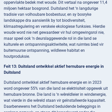
oppervlakte bedek met woude. Dit vertaal na ongeveer 11,4
miljoen hektaar bosgrond. Duitsland het ‘n langdurige
tradisie van volhoubare bosbestuur, en sy bosryke
landskappe dra aansienlik by tot biodiversiteit,
klimaatregulering en verskeie ekologiese funksies. Hierdie
woude word nie net gewaardeer vir hul omgewingsrol nie,
maar speel ook ‘n deurslaggewende rol in die land se
kulturele en ontspanningsaktiwiteite, wat ruimtes bied vir
buitemuurse ontspanning, wildlewe habitat en
houtproduksie.
Feit 13: Duitsland ontwikkel aktief hernubare energie in
Duitsland
Duitsland ontwikkel aktief hernubare energie en in 2023
word ongeveer 55% van die land se elektrisiteit opgewek uit
hernubare bronne. Die land is ‘n wêreldleier in windenergie,
wat vierde in die wêreld staan vir geïnstalleerde kapasiteit.
Daarbenewens het Duitsland beduidende beleggings in