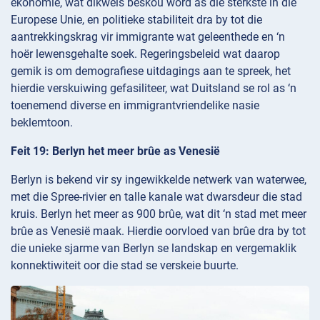
ekonomie, wat dikwels beskou word as die sterkste in die
Europese Unie, en politieke stabiliteit dra by tot die
aantrekkingskrag vir immigrante wat geleenthede en ‘n
hoër lewensgehalte soek. Regeringsbeleid wat daarop
gemik is om demografiese uitdagings aan te spreek, het
hierdie verskuiwing gefasiliteer, wat Duitsland se rol as ‘n
toenemend diverse en immigrantvriendelike nasie
beklemtoon.
Feit 19: Berlyn het meer brûe as Venesië
Berlyn is bekend vir sy ingewikkelde netwerk van waterwee,
met die Spree-rivier en talle kanale wat dwarsdeur die stad
kruis. Berlyn het meer as 900 brûe, wat dit ‘n stad met meer
brûe as Venesië maak. Hierdie oorvloed van brûe dra by tot
die unieke sjarme van Berlyn se landskap en vergemaklik
konnektiwiteit oor die stad se verskeie buurte.