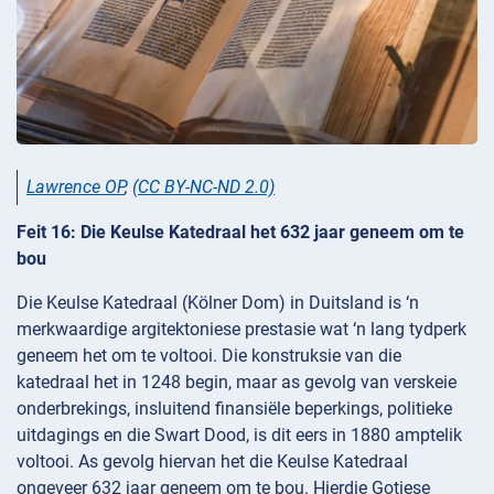
Lawrence OP
,
(CC BY-NC-ND 2.0)
Feit 16: Die Keulse Katedraal het 632 jaar geneem om te
bou
Die Keulse Katedraal (Kölner Dom) in Duitsland is ‘n
merkwaardige argitektoniese prestasie wat ‘n lang tydperk
geneem het om te voltooi. Die konstruksie van die
katedraal het in 1248 begin, maar as gevolg van verskeie
onderbrekings, insluitend finansiële beperkings, politieke
uitdagings en die Swart Dood, is dit eers in 1880 amptelik
voltooi. As gevolg hiervan het die Keulse Katedraal
ongeveer 632 jaar geneem om te bou. Hierdie Gotiese