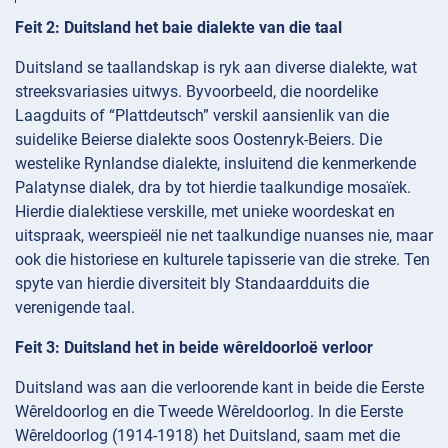
Feit 2: Duitsland het baie dialekte van die taal
Duitsland se taallandskap is ryk aan diverse dialekte, wat
streeksvariasies uitwys. Byvoorbeeld, die noordelike
Laagduits of “Plattdeutsch” verskil aansienlik van die
suidelike Beierse dialekte soos Oostenryk-Beiers. Die
westelike Rynlandse dialekte, insluitend die kenmerkende
Palatynse dialek, dra by tot hierdie taalkundige mosaïek.
Hierdie dialektiese verskille, met unieke woordeskat en
uitspraak, weerspieël nie net taalkundige nuanses nie, maar
ook die historiese en kulturele tapisserie van die streke. Ten
spyte van hierdie diversiteit bly Standaardduits die
verenigende taal.
Feit 3: Duitsland het in beide wêreldoorloë verloor
Duitsland was aan die verloorende kant in beide die Eerste
Wêreldoorlog en die Tweede Wêreldoorlog. In die Eerste
Wêreldoorlog (1914-1918) het Duitsland, saam met die