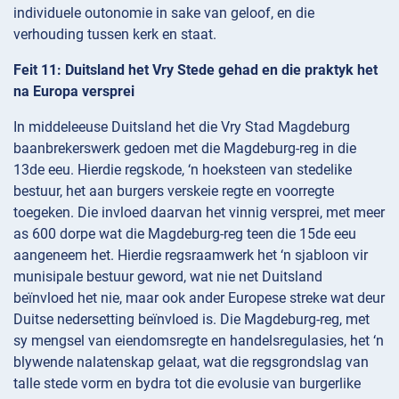
individuele outonomie in sake van geloof, en die
verhouding tussen kerk en staat.
Feit 11: Duitsland het Vry Stede gehad en die praktyk het
na Europa versprei
In middeleeuse Duitsland het die Vry Stad Magdeburg
baanbrekerswerk gedoen met die Magdeburg-reg in die
13de eeu. Hierdie regskode, ‘n hoeksteen van stedelike
bestuur, het aan burgers verskeie regte en voorregte
toegeken. Die invloed daarvan het vinnig versprei, met meer
as 600 dorpe wat die Magdeburg-reg teen die 15de eeu
aangeneem het. Hierdie regsraamwerk het ‘n sjabloon vir
munisipale bestuur geword, wat nie net Duitsland
beïnvloed het nie, maar ook ander Europese streke wat deur
Duitse nedersetting beïnvloed is. Die Magdeburg-reg, met
sy mengsel van eiendomsregte en handelsregulasies, het ‘n
blywende nalatenskap gelaat, wat die regsgrondslag van
talle stede vorm en bydra tot die evolusie van burgerlike