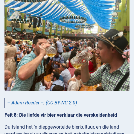
– Adam Reeder –
,
(CC BY-NC 2.0)
Feit 8: Die liefde vir bier verklaar die verskeidenheid
Duitsland het ‘n diepgewortelde bierkultuur, en die land