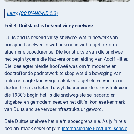
Larry
,
(CC BY-NC-ND 2.0)
Feit 4: Duitsland is bekend vir sy snelweë
Duitsland is bekend vir sy snelweë, wat ‘n netwerk van
hoëspoed-snelweë is wat bekend is vir hul gebrek aan
algemene spoedgrense. Die konstruksie van die snelweë
het begin tydens die Nazi-era onder leiding van Adolf Hitler.
Die idee agter hierdie hoofweë was om ‘n moderne en
doeltreffende padnetwerk te skep wat die beweging van
militêre magte kon vergemaklik en algehele vervoer deur
die land kon verbeter. Terwyl die aanvanklike konstruksie in
die 1930’s begin het, is die snelweg-stelsel sedertdien
uitgebrei en gemoderniseer, en het dit ‘n ikoniese kenmerk
van Duitsland se vervoerinfrastruktuur geword.
Baie Duitse snelweë het nie ‘n spoedgrens nie. As jy ‘n reis
beplan, maak seker of jy ‘n
Internasionale Bestuurslisensie