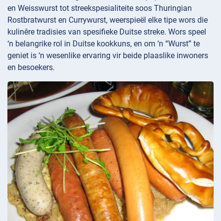
en Weisswurst tot streekspesialiteite soos Thuringian
Rostbratwurst en Currywurst, weerspieël elke tipe wors die
kulinêre tradisies van spesifieke Duitse streke. Wors speel
‘n belangrike rol in Duitse kookkuns, en om ‘n “Wurst” te
geniet is ‘n wesenlike ervaring vir beide plaaslike inwoners
en besoekers.