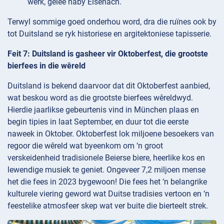
werk, geleë naby Eisenach.
Terwyl sommige goed onderhou word, dra die ruïnes ook by
tot Duitsland se ryk historiese en argitektoniese tapisserie.
Feit 7: Duitsland is gasheer vir Oktoberfest, die grootste
bierfees in die wêreld
Duitsland is bekend daarvoor dat dit Oktoberfest aanbied,
wat beskou word as die grootste bierfees wêreldwyd.
Hierdie jaarlikse gebeurtenis vind in München plaas en
begin tipies in laat September, en duur tot die eerste
naweek in Oktober. Oktoberfest lok miljoene besoekers van
regoor die wêreld wat byeenkom om ‘n groot
verskeidenheid tradisionele Beierse biere, heerlike kos en
lewendige musiek te geniet. Ongeveer 7,2 miljoen mense
het die fees in 2023 bygewoon! Die fees het ‘n belangrike
kulturele viering geword wat Duitse tradisies vertoon en ‘n
feestelike atmosfeer skep wat ver buite die bierteelt strek.