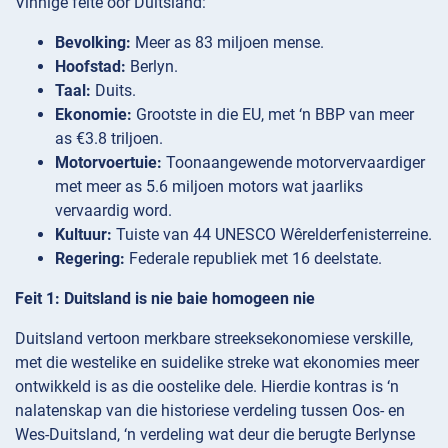
Vinnige feite oor Duitsland:
Bevolking:
Meer as 83 miljoen mense.
Hoofstad:
Berlyn.
Taal:
Duits.
Ekonomie:
Grootste in die EU, met ‘n BBP van meer
as €3.8 triljoen.
Motorvoertuie:
Toonaangewende motorvervaardiger
met meer as 5.6 miljoen motors wat jaarliks
vervaardig word.
Kultuur:
Tuiste van 44 UNESCO Wêrelderfenisterreine.
Regering:
Federale republiek met 16 deelstate.
Feit 1: Duitsland is nie baie homogeen nie
Duitsland vertoon merkbare streeksekonomiese verskille,
met die westelike en suidelike streke wat ekonomies meer
ontwikkeld is as die oostelike dele. Hierdie kontras is ‘n
nalatenskap van die historiese verdeling tussen Oos- en
Wes-Duitsland, ‘n verdeling wat deur die berugte Berlynse