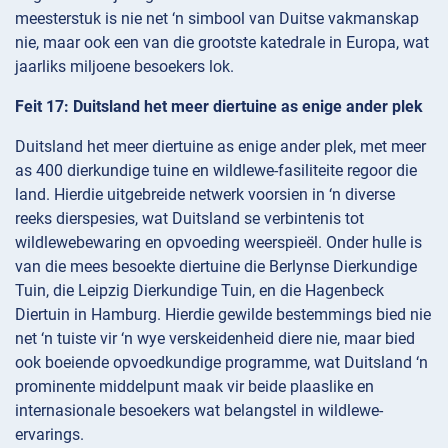
meesterstuk is nie net ‘n simbool van Duitse vakmanskap
nie, maar ook een van die grootste katedrale in Europa, wat
jaarliks miljoene besoekers lok.
Feit 17: Duitsland het meer diertuine as enige ander plek
Duitsland het meer diertuine as enige ander plek, met meer
as 400 dierkundige tuine en wildlewe-fasiliteite regoor die
land. Hierdie uitgebreide netwerk voorsien in ‘n diverse
reeks dierspesies, wat Duitsland se verbintenis tot
wildlewebewaring en opvoeding weerspieël. Onder hulle is
van die mees besoekte diertuine die Berlynse Dierkundige
Tuin, die Leipzig Dierkundige Tuin, en die Hagenbeck
Diertuin in Hamburg. Hierdie gewilde bestemmings bied nie
net ‘n tuiste vir ‘n wye verskeidenheid diere nie, maar bied
ook boeiende opvoedkundige programme, wat Duitsland ‘n
prominente middelpunt maak vir beide plaaslike en
internasionale besoekers wat belangstel in wildlewe-
ervarings.