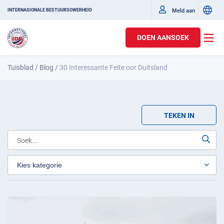
Meld aan
INTERNASIONALE BESTUURSOWERHEID
DOEN AANSOEK
Tuisblad
/
Blog
/
30 Interessante Feite oor Duitsland
TEKEN IN