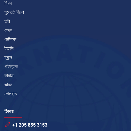
গ্রিস
পুয়ের্তো রিকো
মাল্টা
স্পেন
মেক্সিকো
ইতালি
ফ্রান্স
থাইল্যান্ড
কানাডা
ভারত
পোল্যান্ড
ঠিকানা
+1 205 855 3153