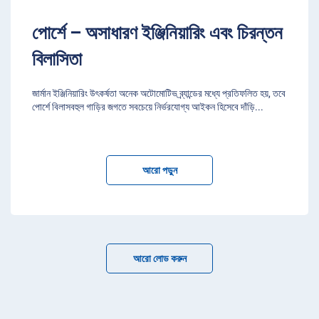
পোর্শে – অসাধারণ ইঞ্জিনিয়ারিং এবং চিরন্তন
বিলাসিতা
জার্মান ইঞ্জিনিয়ারিং উৎকর্ষতা অনেক অটোমোটিভ ব্র্যান্ডের মধ্যে প্রতিফলিত হয়, তবে
পোর্শে বিলাসবহুল গাড়ির জগতে সবচেয়ে নির্ভরযোগ্য আইকন হিসেবে দাঁড়ি
...
আরো পড়ুন
আরো লোড করুন