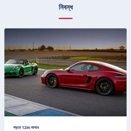
নিবন্ধ
পড়তে 12m লাগবে