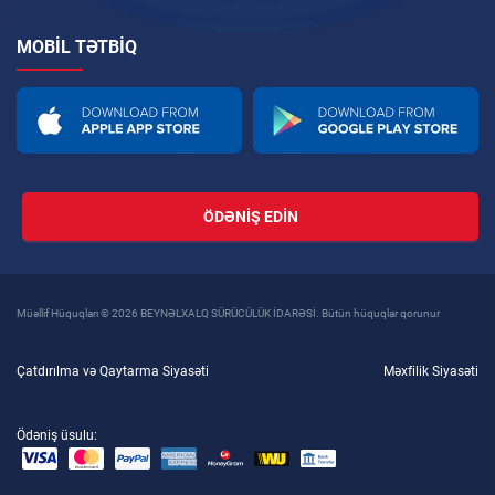
MOBIL TƏTBIQ
ÖDƏNIŞ EDIN
Müəllif Hüquqları © 2026 BEYNƏLXALQ SÜRÜCÜLÜK İDARƏSİ. Bütün hüquqlar qorunur
Çatdırılma və Qaytarma Siyasəti
Məxfilik Siyasəti
Ödəniş üsulu: