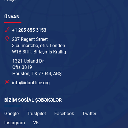
ÜNVAN
+1 205 855 3153
207 Regent Street
3-cü mərtəbə, ofis, London
W1B 3HH, Birləşmiş Krallıq
1321 Upland Dr.
Ofis 3819
Houston, TX 77043, ABŞ
info@idaoffice.org
BIZIM SOSIAL ŞƏBƏKƏLƏR
Google
Trustpilot
Facebook
Twitter
Instagram
VK