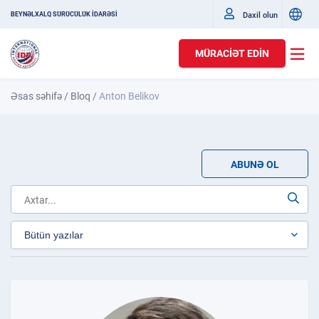
Daxil olun
BEYNƏLXALQ SÜRÜCÜLÜK İDARƏSİ
MÜRACIƏT EDIN
Əsas səhifə
/
Bloq
/
Anton Belikov
ABUNƏ OL