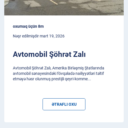
oxumaq üçün 8m
Nəşr edilmişdir mart 19, 2026
Avtomobil Şöhrət Zalı
Avtomobil Şöhrət Zalı, Amerika Birləşmiş Ştatlarında
avtomobil sənayesindəki fövqəladə nailiyyətləri təltif
etməyə həsr olunmuş prestijli qeyri-komme
...
ƏTRAFLI OXU