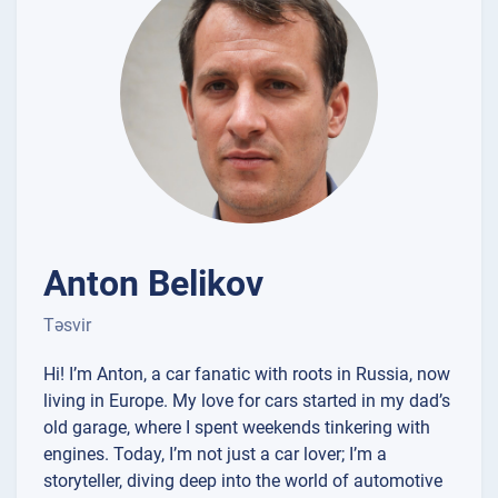
Anton Belikov
Təsvir
Hi! I’m Anton, a car fanatic with roots in Russia, now
living in Europe. My love for cars started in my dad’s
old garage, where I spent weekends tinkering with
engines. Today, I’m not just a car lover; I’m a
storyteller, diving deep into the world of automotive