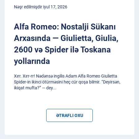
Nəşr edilmişdir iyul 17, 2026
Alfa Romeo: Nostalji Sükanı
Arxasında — Giulietta, Giulia,
2600 və Spider ilə Toskana
yollarında
Xırr. Xırr-rr! Nədənsə ingilis Adam Alfa Romeo Giulietta
Spider-in ikinci ötürməsini heç cür qoşa bilmir. “Deyirsən,
ikiqat mufta?” — dey
...
ƏTRAFLI OXU