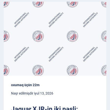
oxumaq üçün 22m
Nəşr edilmişdir iyul 13, 2026
Jaguar XJR-in iki nəsli: