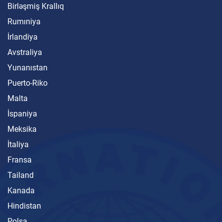
Birləşmiş Krallıq
Rumıniya
İrlandiya
Avstraliya
Yunanıstan
Puerto-Riko
Malta
İspaniya
Meksika
İtaliya
Fransa
Tailand
Kanada
Hindistan
Polşa