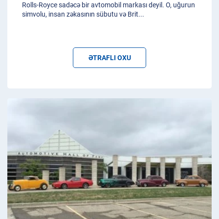
Rolls-Royce sadəcə bir avtomobil markası deyil. O, uğurun
simvolu, insan zəkasının sübutu və Brit
...
ƏTRAFLI OXU