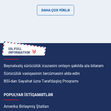
DAHA ÇOX YÜKLƏ
NECƏ
Beynəlxalq sürücülük icazəsini onlayn şəkildə ala bilərəm
Sürücülük vəsiqəsinin tərcüməsini əldə edin
BSİ-dən Səyahət üzrə Tərəfdaşlıq Proqramı
POPULYAR ISTIQAMƏTLƏR
Amerika Birləşmiş Ştatları