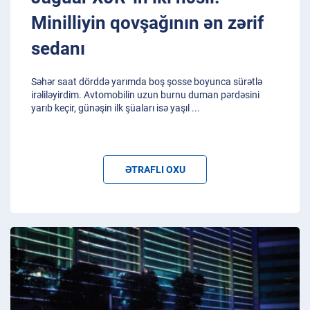
Minilliyin qovşağının ən zərif
sedanı
Səhər saat dörddə yarımda boş şosse boyunca sürətlə
irəliləyirdim. Avtomobilin uzun burnu duman pərdəsini
yarıb keçir, günəşin ilk şüaları isə yaşıl
...
ƏTRAFLI OXU