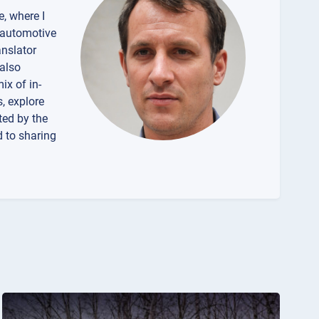
e, where I
f automotive
anslator
 also
ix of in-
, explore
ted by the
d to sharing