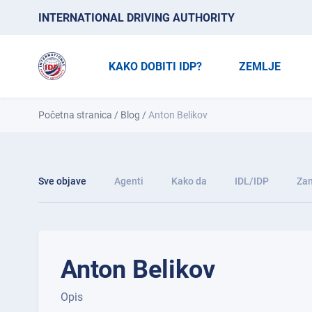
INTERNATIONAL DRIVING AUTHORITY
KAKO DOBITI IDP?
ZEMLJE
Početna stranica
/
Blog
/
Anton Belikov
Sve objave
Agenti
Kako da
IDL/IDP
Zan
Anton Belikov
Opis