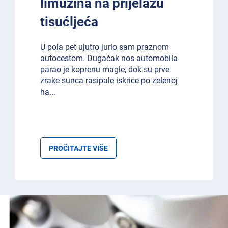
limuzina na prijelazu
tisućljeća
U pola pet ujutro jurio sam praznom
autocestom. Dugačak nos automobila
parao je koprenu magle, dok su prve
zrake sunca rasipale iskrice po zelenoj
ha
...
PROČITAJTE VIŠE