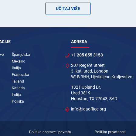
UČITAJ VIŠE
ACIJE
ADRESA
ave
Španjolska
+1 205 855 3153
Meksiko
207 Regent Street
Italija
3. kat, ured, London
Francuska
W1B 3HH, Ujedinjeno Kraljevstvo
Tajland
1321 Upland Dr.
Kanada
Ured 3819
Indija
Houston, TX 77043, SAD
Poljska
info@idaoffice.org
Politika dostave i povrata
Politika privatnosti