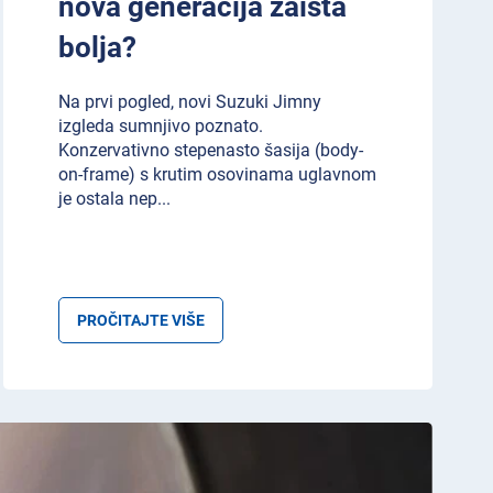
nova generacija zaista
bolja?
Na prvi pogled, novi Suzuki Jimny
izgleda sumnjivo poznato.
Konzervativno stepenasto šasija (body-
on-frame) s krutim osovinama uglavnom
je ostala nep
...
PROČITAJTE VIŠE