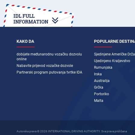
KAKO DA
POPULARNE DESTIN
dobijete međunarodnu vozačku dozvolu
Sjedinjene Američke Drž
online
Ujedinjeno Kraljevstvo
Nabavite prijevod vozačke dozvole
Rumunjska
Partnerski program putovanja tvrtke IDA
Irska
Australija
Grčka
Portoriko
Malta
Autorska prava © 2026 INTERNATIONAL DRIVING AUTHORITY. Sva prava pridržana