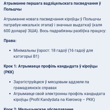
Атрыманне першага вадзіцельскага пасведчання ў
Польшчы
Атрыманне новага пасведчання кіроўцы ў Польшчы
патрабуе некалькіх этапаў і значных выдаткаў (каля
600 долараў ЗША). Вось падрабязны разбіўка працэсу:
Права:
Мінімальны ўзрост: 18 гадоў (16 гадоў для
катэгорыі B1)
Крок 1: Атрымаеце профіль кандыдата ў кіроўцы
(PKK)
Зарэгіструйцеся ў мясцовым аддзеле па
грамадзянскіх справах
Атрымаеце свой электронны профіль кандыдата
кіроўцы (Profil Kandydata na Kierowcę – PKK)
Крок 2: Медыцынскае абследаванне