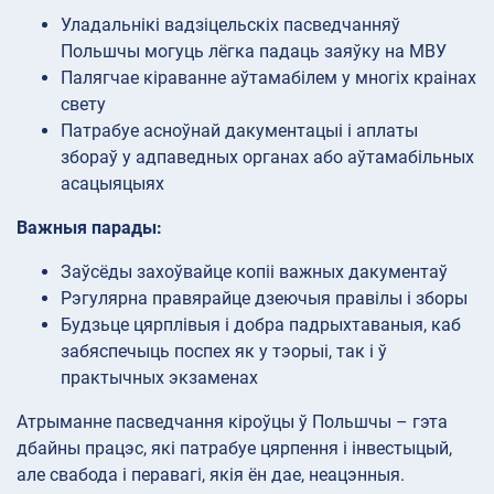
Уладальнікі вадзіцельскіх пасведчанняў
Польшчы могуць лёгка падаць заяўку на МВУ
Палягчае кіраванне аўтамабілем у многіх краінах
свету
Патрабуе асноўнай дакументацыі і аплаты
збораў у адпаведных органах або аўтамабільных
асацыяцыях
Важныя парады:
Заўсёды захоўвайце копіі важных дакументаў
Рэгулярна правярайце дзеючыя правілы і зборы
Будзьце цярплівыя і добра падрыхтаваныя, каб
забяспечыць поспех як у тэорыі, так і ў
практычных экзаменах
Атрыманне пасведчання кіроўцы ў Польшчы – гэта
дбайны працэс, які патрабуе цярпення і інвестыцый,
але свабода і перавагі, якія ён дае, неацэнныя.