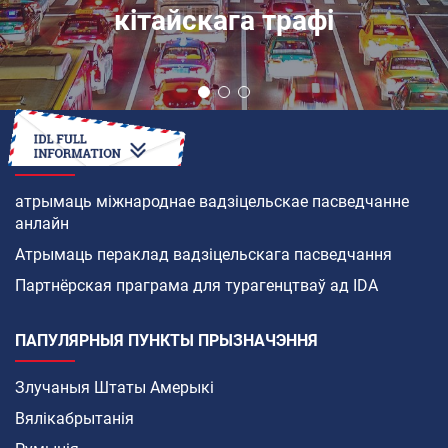
кітайскага трафі
ЯК
атрымаць міжнароднае вадзіцельскае пасведчанне
анлайн
Атрымаць пераклад вадзіцельскага пасведчання
Партнёрская праграма для турагенцтваў ад IDA
ПАПУЛЯРНЫЯ ПУНКТЫ ПРЫЗНАЧЭННЯ
Злучаныя Штаты Амерыкі
Вялікабрытанія