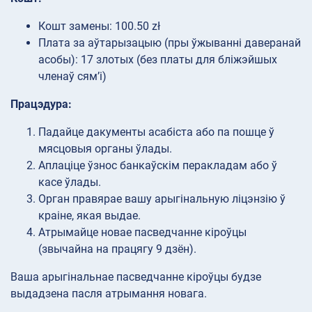
Кошт замены: 100.50 zł
Плата за аўтарызацыю (пры ўжыванні даверанай
асобы): 17 злотых (без платы для бліжэйшых
членаў сям’і)
Працэдура:
Падайце дакументы асабіста або па пошце ў
мясцовыя органы ўлады.
Аплаціце ўзнос банкаўскім перакладам або ў
касе ўлады.
Орган правярае вашу арыгінальную ліцэнзію ў
краіне, якая выдае.
Атрымайце новае пасведчанне кіроўцы
(звычайна на працягу 9 дзён).
Ваша арыгінальнае пасведчанне кіроўцы будзе
выдадзена пасля атрымання новага.