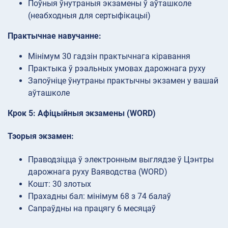
Поўныя ўнутраныя экзамены ў аўташколе
(неабходныя для сертыфікацыі)
Практычнае навучанне:
Мінімум 30 гадзін практычнага кіравання
Практыка ў рэальных умовах дарожнага руху
Запоўніце ўнутраны практычны экзамен у вашай
аўташколе
Крок 5: Афіцыйныя экзамены (WORD)
Тэорыя экзамен:
Праводзіцца ў электронным выглядзе ў Цэнтры
дарожнага руху Ваяводства (WORD)
Кошт: 30 злотых
Прахадны бал: мінімум 68 з 74 балаў
Сапраўдны на працягу 6 месяцаў