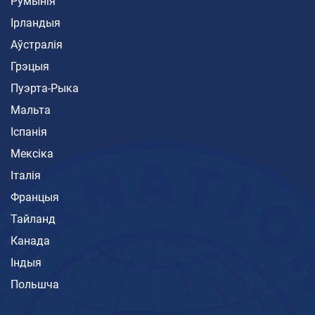
Румынія
Ірландыя
Аўстралія
Грэцыя
Пуэрта-Рыка
Мальта
Іспанія
Мексіка
Італія
Францыя
Тайланд
Канада
Індыя
Польшча