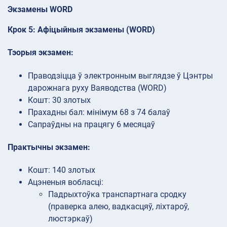
Экзамены WORD
Крок 5: Афіцыйныя экзамены (WORD)
Тэорыя экзамен:
Праводзіцца ў электронным выглядзе ў Цэнтры
дарожнага руху Ваяводства (WORD)
Кошт: 30 злотых
Прахадны бал: мінімум 68 з 74 балаў
Сапраўдны на працягу 6 месяцаў
Практычны экзамен:
Кошт: 140 злотых
Ацэненыя вобласці:
Падрыхтоўка транспартнага сродку
(праверка алею, вадкасцяў, ліхтароў,
люстэркаў)