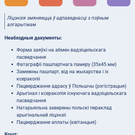
Ліцэнзія змяняецца ў адпаведнасці з пэўным
алгарытмам
Неабходныя дакументы:
Форма заяўкі на абмен вадзіцельскага
пасведчання
Фатаграфіі пашпартнага памеру (35х45 мм)
Замежны пашпарт, від на жыхарства і іх
ксеракопіі
Пацверджанне адрасу ў Польшчы (рэгістрацыя)
Арыгінал і ксеракопія існуючага вадзіцельскага
пасведчання
Натарыяльна заверены польскі пераклад
арыгінальнай ліцэнзіі
Пацверджанне аплаты (квітанцыя)
Кошт: