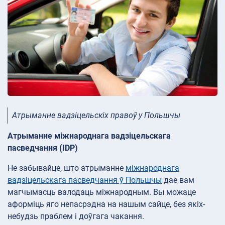
Атрыманне вадзіцельскіх правоў у Польшчы
Атрыманне міжнароднага вадзіцельскага
пасведчання (IDP)
Не забывайце, што атрыманне
міжнароднага
вадзіцельскага пасведчання ў Польшчы
дае вам
магчымасць валодаць міжнародным. Вы можаце
аформіць яго непасрэдна на нашым сайце, без якіх-
небудзь праблем і доўгага чакання.