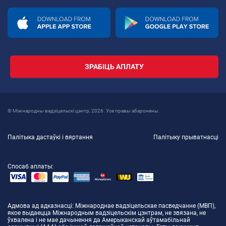
ЗРАБІЦЬ АПЛАТУ
© Міжнародны вадзіцельскі цэнтр, 2026. Усе правы абаронены.
Палітыка дастаўкі і вяртання
Палітыку прыватнасці
Спосаб аплаты:
Адмова ад адказнасці
: Міжнароднае вадзіцельскае пасведчанне (МВП),
якое выдаецца Міжнародным вадзіцельскім цэнтрам, не звязана, не
ўхвалена і не мае дачынення да Амерыканскай аўтамабільнай