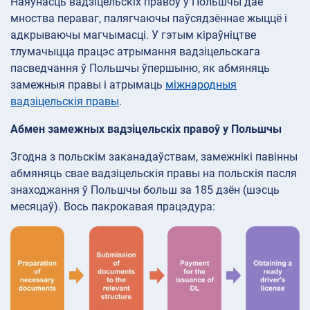
Наяўнасць вадзіцельскіх правоў у Польшчы дае
мноства пераваг, палягчаючы паўсядзённае жыццё і
адкрываючы магчымасці. У гэтым кіраўніцтве
тлумачыцца працэс атрымання вадзіцельскага
пасведчання ў Польшчы ўпершыню, як абмяняць
замежныя правы і атрымаць
міжнародныя
вадзіцельскія правы
.
Абмен замежных вадзіцельскіх правоў у Польшчы
Згодна з польскім заканадаўствам, замежнікі павінны
абмяняць свае вадзіцельскія правы на польскія пасля
знаходжання ў Польшчы больш за 185 дзён (шэсць
месяцаў). Вось пакрокавая працэдура: