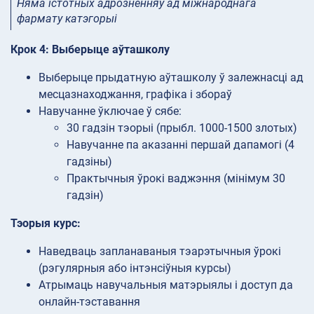
Няма істотных адрозненняў ад міжнароднага
фармату катэгорыі
Крок 4: Выберыце аўташколу
Выберыце прыдатную аўташколу ў залежнасці ад
месцазнаходжання, графіка і збораў
Навучанне ўключае ў сябе:
30 гадзін тэорыі (прыбл. 1000-1500 злотых)
Навучанне па аказанні першай дапамогі (4
гадзіны)
Практычныя ўрокі ваджэння (мінімум 30
гадзін)
Тэорыя курс:
Наведваць запланаваныя тэарэтычныя ўрокі
(рэгулярныя або інтэнсіўныя курсы)
Атрымаць навучальныя матэрыялы і доступ да
онлайн-тэставання