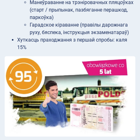
Манеўраванне на трэніровачных пляцоўках
(старт / прыпынак, пазбяганне перашкод,
паркоўка)
Гарадское кіраванне (правілы дарожнага
руху, бяспека, інструкцыя экзаменатараў)
Хуткасць праходжання з першай спробы: каля
15%