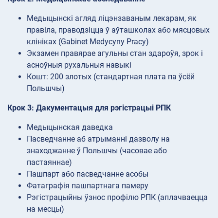
Медыцынскі агляд ліцэнзаваным лекарам, як
правіла, праводзіцца ў аўташколах або мясцовых
клініках (Gabinet Medycyny Pracy)
Экзамен правярае агульны стан здароўя, зрок і
асноўныя рухальныя навыкі
Кошт: 200 злотых (стандартная плата па ўсёй
Польшчы)
Крок 3: Дакументацыя для рэгістрацыі РПК
Медыцынская даведка
Пасведчанне аб атрыманні дазволу на
знаходжанне ў Польшчы (часовае або
пастаяннае)
Пашпарт або пасведчанне асобы
Фатаграфія пашпартнага памеру
Рэгістрацыйны ўзнос профілю РПК (аплачваецца
на месцы)