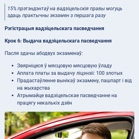
15% прэтэндэнтаў на вадзіцельскія правы могуць
здаць практычны экзамен з першага разу
Рэгістрацыя вадзіцельскага пасведчання
Крок 6: Выдача вадзіцельскага пасведчання
Пасля здачы абодвух экзаменаў:
Звярніцеся ў мясцовую мясцовую ўладу
Аплата платы за выдачу ліцэнзіі: 100 злотых
Прадастаўленне вынікаў экзамену, пашпарт і від
на жыхарства
Атрымайце вадзіцельскае пасведчанне на
працягу некалькіх дзён