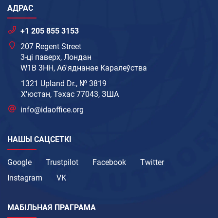
АДРАС
+1 205 855 3153
207 Regent Street
3-ці паверх, Лондан
W1B 3HH, Аб'яднанае Каралеўства
1321 Upland Dr., № 3819
Х'юстан, Тэхас 77043, ЗША
info@idaoffice.org
НАШЫ САЦСЕТКІ
Google
Trustpilot
Facebook
Twitter
Instagram
VK
МАБІЛЬНАЯ ПРАГРАМА