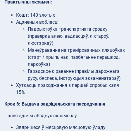
Практычны экзамен:
Кошт: 140 злотых
Ацэненыя вобласці:
Падрыхтоўка транспартнага сродку
(праверка алею, вадкасцяў, ліхтароў,
люстэркаў)
Манеўраванне на трэніровачных пляцоўках
(старт / прыпынак, пазбяганне перашкод,
паркоўка)
Гарадское кіраванне (правілы дарожнага
руху, бяспека, інструкцыя экзаменатараў)
Хуткасць праходжання з першай спробы: каля
15%
Крок 6: Выдача вадзіцельскага пасведчання
Пасля здачы абодвух экзаменаў:
Звярніцеся ў мясцовую мясцовую ўладу