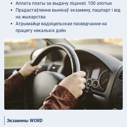
Аплата платы за выдачу ліцэнзіі: 100 злотых
Прадастаўленне вынікаў экзамену, пашпарт і від
на жыхарства
Атрымайце вадзіцельскае пасведчанне на
працягу некалькіх дзён
Экзамены WORD