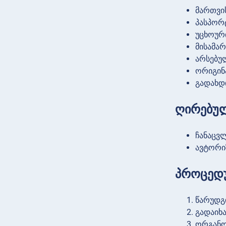
მართვი
პასპორტ
უცხოურ
მისამა
არსებუ
ორიგინ
გადახდ
ღირებულ
ჩანაცვლ
ავტორიზ
პროცედ
წარუდგ
გადაიხ
ორგანო 