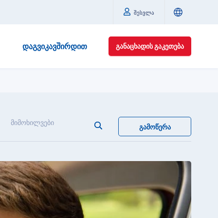
შესვლა
ᲓᲐᲒᲕᲘᲙᲐᲕᲨᲘᲠᲓᲘᲗ
ᲒᲐᲜᲐᲪᲮᲐᲓᲘᲡ ᲒᲐᲙᲔᲗᲔᲑᲐ
მიმოხილვები
ᲒᲐᲛᲝᲬᲔᲠᲐ