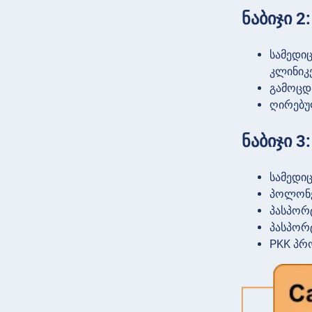
ნაბიჯი 
სამედი
კლინიკე
გამოცდ
ღირებუ
ნაბიჯი 
სამედი
პოლონე
პასპორ
პასპორ
PKK პრ