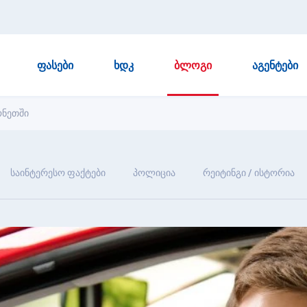
ᲤᲐᲡᲔᲑᲘ
ᲮᲓᲙ
ᲑᲚᲝᲒᲘ
ᲐᲒᲔᲜᲢᲔᲑᲘ
ონეთში
საინტერესო ფაქტები
პოლიცია
რეიტინგი / ისტორია