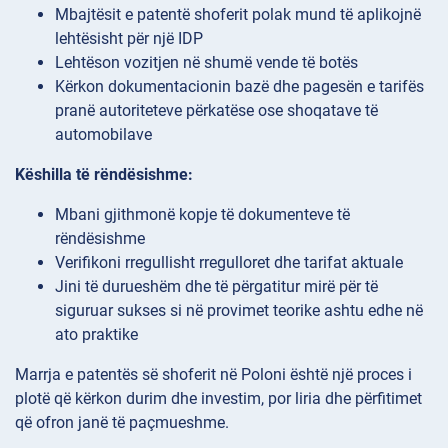
Mbajtësit e patentë shoferit polak mund të aplikojnë
lehtësisht për një IDP
Lehtëson vozitjen në shumë vende të botës
Kërkon dokumentacionin bazë dhe pagesën e tarifës
pranë autoriteteve përkatëse ose shoqatave të
automobilave
Këshilla të rëndësishme:
Mbani gjithmonë kopje të dokumenteve të
rëndësishme
Verifikoni rregullisht rregulloret dhe tarifat aktuale
Jini të durueshëm dhe të përgatitur mirë për të
siguruar sukses si në provimet teorike ashtu edhe në
ato praktike
Marrja e patentës së shoferit në Poloni është një proces i
plotë që kërkon durim dhe investim, por liria dhe përfitimet
që ofron janë të paçmueshme.