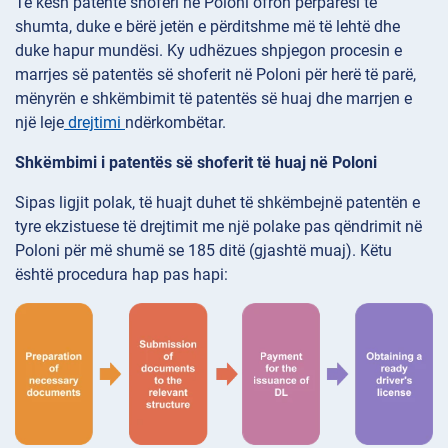
Të kesh patentë shoferi në Poloni ofron përparësi të
shumta, duke e bërë jetën e përditshme më të lehtë dhe
duke hapur mundësi. Ky udhëzues shpjegon procesin e
marrjes së patentës së shoferit në Poloni për herë të parë,
mënyrën e shkëmbimit të patentës së huaj dhe marrjen e
një leje
drejtimi
ndërkombëtar.
Shkëmbimi i patentës së shoferit të huaj në Poloni
Sipas ligjit polak, të huajt duhet të shkëmbejnë patentën e
tyre ekzistuese të drejtimit me një polake pas qëndrimit në
Poloni për më shumë se 185 ditë (gjashtë muaj). Këtu
është procedura hap pas hapi: