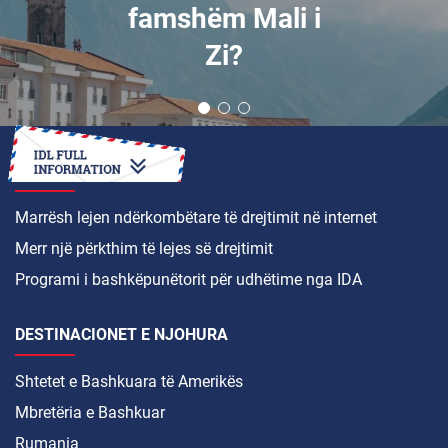
famshëm Mali i
Zi?
SI TË
Marrësh lejen ndërkombëtare të drejtimit në internet
Merr një përkthim të lejes së drejtimit
Programi i bashkëpunëtorit për udhëtime nga IDA
DESTINACIONET E NJOHURA
Shtetet e Bashkuara të Amerikës
Mbretëria e Bashkuar
Rumania