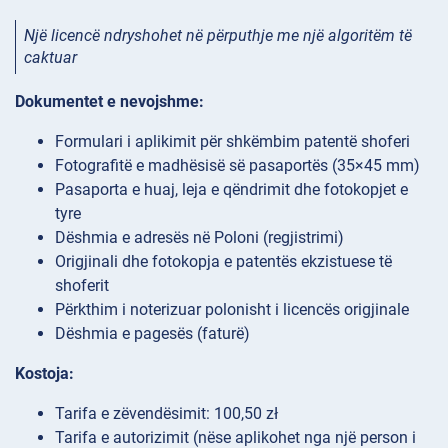
Një licencë ndryshohet në përputhje me një algoritëm të
caktuar
Dokumentet e nevojshme:
Formulari i aplikimit për shkëmbim patentë shoferi
Fotografitë e madhësisë së pasaportës (35×45 mm)
Pasaporta e huaj, leja e qëndrimit dhe fotokopjet e
tyre
Dëshmia e adresës në Poloni (regjistrimi)
Origjinali dhe fotokopja e patentës ekzistuese të
shoferit
Përkthim i noterizuar polonisht i licencës origjinale
Dëshmia e pagesës (faturë)
Kostoja:
Tarifa e zëvendësimit: 100,50 zł
Tarifa e autorizimit (nëse aplikohet nga një person i