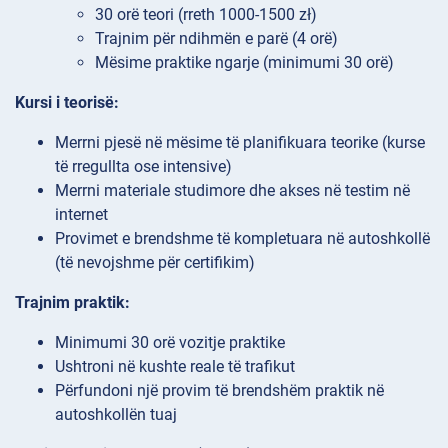
30 orë teori (rreth 1000-1500 zł)
Trajnim për ndihmën e parë (4 orë)
Mësime praktike ngarje (minimumi 30 orë)
Kursi i teorisë:
Merrni pjesë në mësime të planifikuara teorike (kurse
të rregullta ose intensive)
Merrni materiale studimore dhe akses në testim në
internet
Provimet e brendshme të kompletuara në autoshkollë
(të nevojshme për certifikim)
Trajnim praktik:
Minimumi 30 orë vozitje praktike
Ushtroni në kushte reale të trafikut
Përfundoni një provim të brendshëm praktik në
autoshkollën tuaj