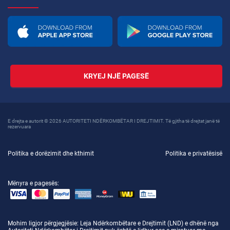
KRYEJ NJË PAGESË
E drejta e autorit © 2026 AUTORITETI NDËRKOMBËTAR I DREJTIMIT. Të gjitha të drejtat janë të
rezervuara
Politika e dorëzimit dhe kthimit
Politika e privatësisë
Mënyra e pagesës:
Mohim ligjor përgjegjësie
: Leja Ndërkombëtare e Drejtimit (LND) e dhënë nga