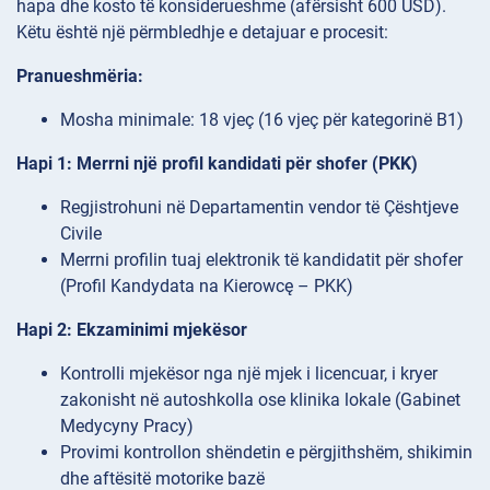
hapa dhe kosto të konsiderueshme (afërsisht 600 USD).
Këtu është një përmbledhje e detajuar e procesit:
Pranueshmëria:
Mosha minimale: 18 vjeç (16 vjeç për kategorinë B1)
Hapi 1: Merrni një profil kandidati për shofer (PKK)
Regjistrohuni në Departamentin vendor të Çështjeve
Civile
Merrni profilin tuaj elektronik të kandidatit për shofer
(Profil Kandydata na Kierowcę – PKK)
Hapi 2: Ekzaminimi mjekësor
Kontrolli mjekësor nga një mjek i licencuar, i kryer
zakonisht në autoshkolla ose klinika lokale (Gabinet
Medycyny Pracy)
Provimi kontrollon shëndetin e përgjithshëm, shikimin
dhe aftësitë motorike bazë