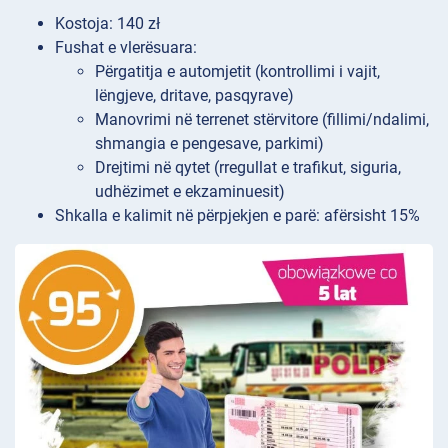
Kostoja: 140 zł
Fushat e vlerësuara:
Përgatitja e automjetit (kontrollimi i vajit,
lëngjeve, dritave, pasqyrave)
Manovrimi në terrenet stërvitore (fillimi/ndalimi,
shmangia e pengesave, parkimi)
Drejtimi në qytet (rregullat e trafikut, siguria,
udhëzimet e ekzaminuesit)
Shkalla e kalimit në përpjekjen e parë: afërsisht 15%