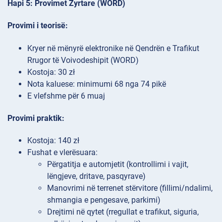
Hapi 5: Provimet Zyrtare (WORD)
Provimi i teorisë:
Kryer në mënyrë elektronike në Qendrën e Trafikut
Rrugor të Voivodeshipit (WORD)
Kostoja: 30 zł
Nota kaluese: minimumi 68 nga 74 pikë
E vlefshme për 6 muaj
Provimi praktik:
Kostoja: 140 zł
Fushat e vlerësuara:
Përgatitja e automjetit (kontrollimi i vajit,
lëngjeve, dritave, pasqyrave)
Manovrimi në terrenet stërvitore (fillimi/ndalimi,
shmangia e pengesave, parkimi)
Drejtimi në qytet (rregullat e trafikut, siguria,