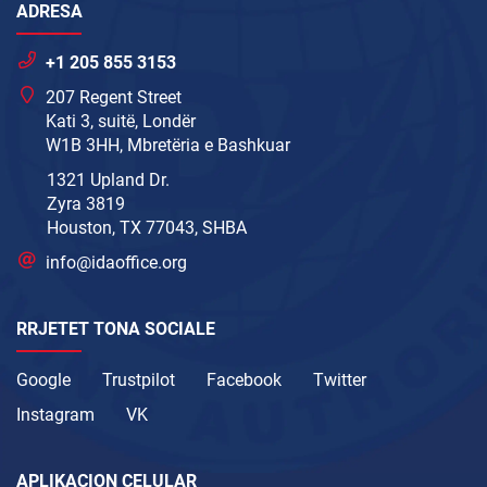
ADRESA
+1 205 855 3153
207 Regent Street
Kati 3, suitë, Londër
W1B 3HH, Mbretëria e Bashkuar
1321 Upland Dr.
Zyra 3819
Houston, TX 77043, SHBA
info@idaoffice.org
RRJETET TONA SOCIALE
Google
Trustpilot
Facebook
Twitter
Instagram
VK
APLIKACION CELULAR