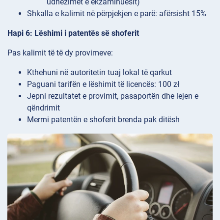
udhëzimet e ekzaminuesit)
Shkalla e kalimit në përpjekjen e parë: afërsisht 15%
Hapi 6: Lëshimi i patentës së shoferit
Pas kalimit të të dy provimeve:
Kthehuni në autoritetin tuaj lokal të qarkut
Paguani tarifën e lëshimit të licencës: 100 zł
Jepni rezultatet e provimit, pasaportën dhe lejen e
qëndrimit
Merrni patentën e shoferit brenda pak ditësh