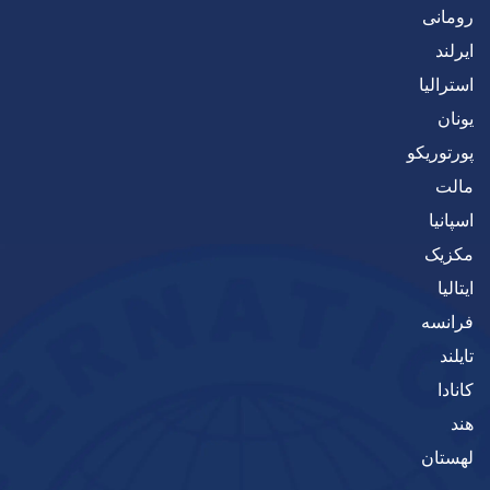
رومانی
ایرلند
استرالیا
یونان
پورتوریکو
مالت
اسپانیا
مکزیک
ایتالیا
فرانسه
تایلند
کانادا
هند
لهستان