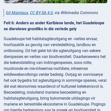
Gil Malotaux
,
CC BY-SA 4.0
, via Wikimedia Commons
Feit 6: Anders as ander Karibiese lande, het Guadeloupe
se dierelewe grootliks in die verlede gely
Guadeloupe het habitatagteruitgang en -verlies ervaar,
hoofsaaklik as gevolg van verstedeliking, landbou en
ontbossing. Dit het gelei tot die agteruitgang van sekere
dierspesies en verlies van biodiversiteit. Daarbenewens het
die bekendstelling van indringerspesies, soos rotte,
muishonde en nie-inheemse roofdiere, inheemse
wildlewebevolkings verder bedreig. Oorjag en oorvisserye
het ook bygedra tot agteruitgang in sommige spesies, veral
dié wat ekonomies waardevol of kultureel betekenisvol is.
Besoedeling, insluitend mariene besoedeling en
habitatagteruitgang, bring bykomende uitdagings vir
mariene en terrestriële ekosisteme in Guadeloupe. Pogings
om hierdie bedreigings aan te spreek en biodiversiteit in