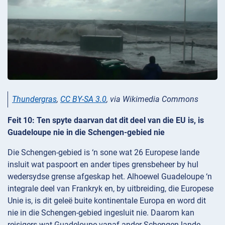
Thundergras
,
CC BY-SA 3.0
, via Wikimedia Commons
Feit 10: Ten spyte daarvan dat dit deel van die EU is, is
Guadeloupe nie in die Schengen-gebied nie
Die Schengen-gebied is ‘n sone wat 26 Europese lande
insluit wat paspoort en ander tipes grensbeheer by hul
wedersydse grense afgeskap het. Alhoewel Guadeloupe ‘n
integrale deel van Frankryk en, by uitbreiding, die Europese
Unie is, is dit geleë buite kontinentale Europa en word dit
nie in die Schengen-gebied ingesluit nie. Daarom kan
reisigers wat Guadeloupe vanaf ander Schengen-lande