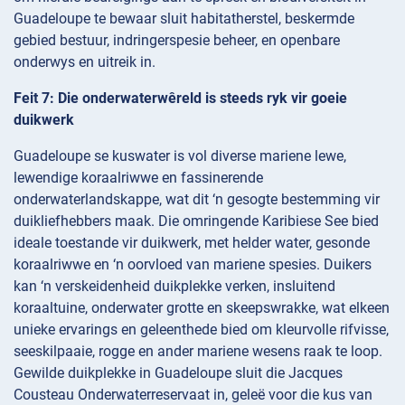
Guadeloupe te bewaar sluit habitatherstel, beskermde
gebied bestuur, indringerspesie beheer, en openbare
onderwys en uitreik in.
Feit 7: Die onderwaterwêreld is steeds ryk vir goeie
duikwerk
Guadeloupe se kuswater is vol diverse mariene lewe,
lewendige koraalriwwe en fassinerende
onderwaterlandskappe, wat dit ‘n gesogte bestemming vir
duikliefhebbers maak. Die omringende Karibiese See bied
ideale toestande vir duikwerk, met helder water, gesonde
koraalriwwe en ‘n oorvloed van mariene spesies. Duikers
kan ‘n verskeidenheid duikplekke verken, insluitend
koraaltuine, onderwater grotte en skeepswrakke, wat elkeen
unieke ervarings en geleenthede bied om kleurvolle rifvisse,
seeskilpaaie, rogge en ander mariene wesens raak te loop.
Gewilde duikplekke in Guadeloupe sluit die Jacques
Cousteau Onderwaterreservaat in, geleë voor die kus van