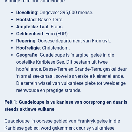
Vinnige feite oor Guadeloupe:
Bevolking
: Ongeveer 395,000 mense.
Hoofstad
: Basse-Terre.
Amptelike Taal
: Frans.
Geldeenheid
: Euro (EUR).
Regering
: Oorsese departement van Frankryk.
Hoofreligie
: Christendom.
Geografie
: Guadeloupe is ‘n argipel geleë in die
oostelike Karibiese See. Dit bestaan uit twee
hoofeilande, Basse-Terre en Grande-Terre, geskei deur
‘n smal seekanaal, sowel as verskeie kleiner eilande.
Die terrein wissel van vulkaniese pieke tot weelderige
reënwoude en pragtige strande.
Feit 1: Guadeloupe is vulkaniese van oorsprong en daar is
steeds aktiewe vulkane
Guadeloupe, ‘n oorsese gebied van Frankryk geleë in die
Karibiese gebied, word gekenmerk deur sy vulkaniese