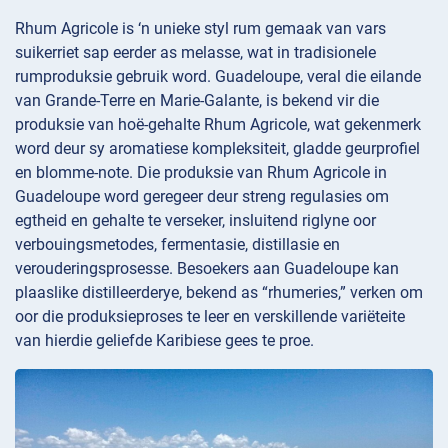
Rhum Agricole is ‘n unieke styl rum gemaak van vars
suikerriet sap eerder as melasse, wat in tradisionele
rumproduksie gebruik word. Guadeloupe, veral die eilande
van Grande-Terre en Marie-Galante, is bekend vir die
produksie van hoë-gehalte Rhum Agricole, wat gekenmerk
word deur sy aromatiese kompleksiteit, gladde geurprofiel
en blomme-note. Die produksie van Rhum Agricole in
Guadeloupe word geregeer deur streng regulasies om
egtheid en gehalte te verseker, insluitend riglyne oor
verbouingsmetodes, fermentasie, distillasie en
verouderingsprosesse. Besoekers aan Guadeloupe kan
plaaslike distilleerderye, bekend as “rhumeries,” verken om
oor die produksieproses te leer en verskillende variëteite
van hierdie geliefde Karibiese gees te proe.