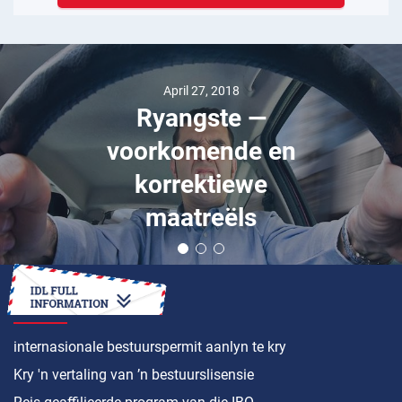
April 27, 2018
Ryangste —
voorkomende en
korrektiewe
maatreëls
HOE OM ’N
internasionale bestuurspermit aanlyn te kry
Kry 'n vertaling van ’n bestuurslisensie