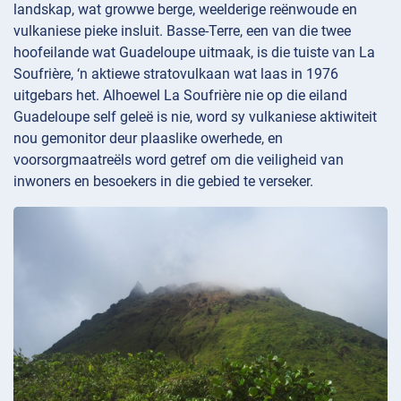
landskap, wat growwe berge, weelderige reënwoude en
vulkaniese pieke insluit. Basse-Terre, een van die twee
hoofeilande wat Guadeloupe uitmaak, is die tuiste van La
Soufrière, ‘n aktiewe stratovulkaan wat laas in 1976
uitgebars het. Alhoewel La Soufrière nie op die eiland
Guadeloupe self geleë is nie, word sy vulkaniese aktiwiteit
nou gemonitor deur plaaslike owerhede, en
voorsorgmaatreëls word getref om die veiligheid van
inwoners en besoekers in die gebied te verseker.