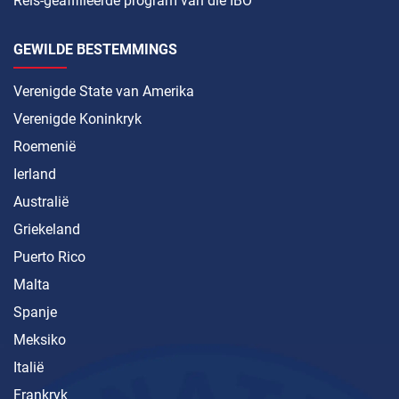
Reis-geaffilieerde program van die IBO
GEWILDE BESTEMMINGS
Verenigde State van Amerika
Verenigde Koninkryk
Roemenië
Ierland
Australië
Griekeland
Puerto Rico
Malta
Spanje
Meksiko
Italië
Frankryk