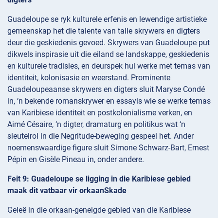
Guadeloupe se ryk kulturele erfenis en lewendige artistieke
gemeenskap het die talente van talle skrywers en digters
deur die geskiedenis gevoed. Skrywers van Guadeloupe put
dikwels inspirasie uit die eiland se landskappe, geskiedenis
en kulturele tradisies, en deurspek hul werke met temas van
identiteit, kolonisasie en weerstand. Prominente
Guadeloupeaanse skrywers en digters sluit Maryse Condé
in, ‘n bekende romanskrywer en essayis wie se werke temas
van Karibiese identiteit en postkolonialisme verken, en
Aimé Césaire, ‘n digter, dramaturg en politikus wat ‘n
sleutelrol in die Negritude-beweging gespeel het. Ander
noemenswaardige figure sluit Simone Schwarz-Bart, Ernest
Pépin en Gisèle Pineau in, onder andere.
Feit 9: Guadeloupe se ligging in die Karibiese gebied
maak dit vatbaar vir orkaanSkade
Geleë in die orkaan-geneigde gebied van die Karibiese