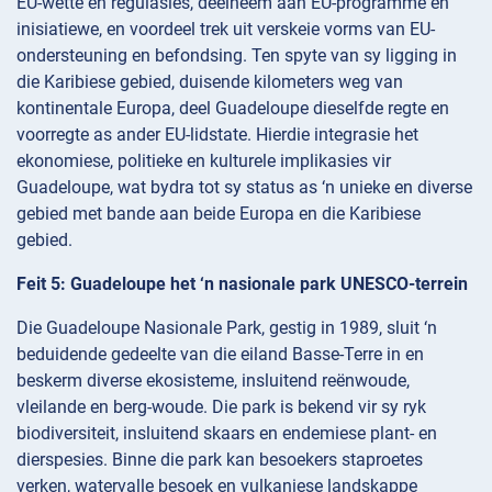
EU-wette en regulasies, deelneem aan EU-programme en
inisiatiewe, en voordeel trek uit verskeie vorms van EU-
ondersteuning en befondsing. Ten spyte van sy ligging in
die Karibiese gebied, duisende kilometers weg van
kontinentale Europa, deel Guadeloupe dieselfde regte en
voorregte as ander EU-lidstate. Hierdie integrasie het
ekonomiese, politieke en kulturele implikasies vir
Guadeloupe, wat bydra tot sy status as ‘n unieke en diverse
gebied met bande aan beide Europa en die Karibiese
gebied.
Feit 5: Guadeloupe het ‘n nasionale park UNESCO-terrein
Die Guadeloupe Nasionale Park, gestig in 1989, sluit ‘n
beduidende gedeelte van die eiland Basse-Terre in en
beskerm diverse ekosisteme, insluitend reënwoude,
vleilande en berg-woude. Die park is bekend vir sy ryk
biodiversiteit, insluitend skaars en endemiese plant- en
dierspesies. Binne die park kan besoekers staproetes
verken, watervalle besoek en vulkaniese landskappe