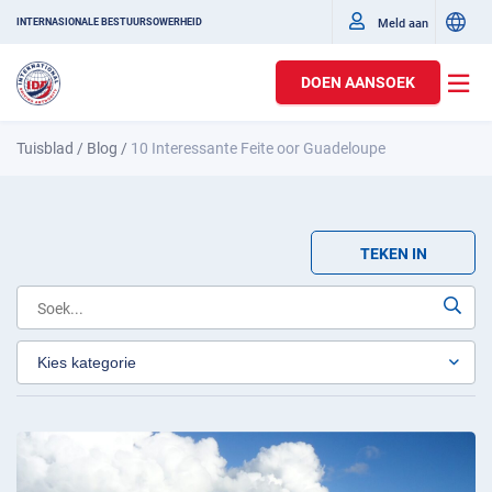
Meld aan
INTERNASIONALE BESTUURSOWERHEID
DOEN AANSOEK
Tuisblad
/
Blog
/
10 Interessante Feite oor Guadeloupe
TEKEN IN