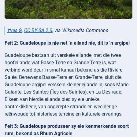
Yves G
,
CC BY-SA 2.0
, via Wikimedia Commons
Feit 2: Guadeloupe is nie net ‘n eiland nie, dit is ‘n argipel
Guadeloupe bestaan uit verskeie eilande, met die twee
hoofeilande wat Basse-Terre en Grande-Terre is, wat
verbind word deur ‘n smal kanaal bekend as die Rivière
Salée. Benewens Basse-Terre en Grande-Terre, sluit die
Guadeloupe-argipel verskeie kleiner eilande in, soos Marie-
Galante, Les Saintes (Îles des Saintes), en La Désirade.
Elkeen van hierdie eilande bied sy eie unieke
aantreklikhede, van ongerepte strande en weelderige
reënwoude tot historiese terreine en kulturele ervarings.
Feit 3: Guadeloupe produseer sy eie kenmerkende soort
rum, bekend as Rhum Agricole