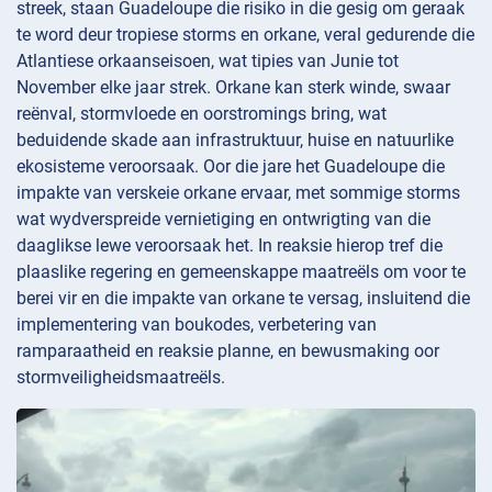
streek, staan Guadeloupe die risiko in die gesig om geraak
te word deur tropiese storms en orkane, veral gedurende die
Atlantiese orkaanseisoen, wat tipies van Junie tot
November elke jaar strek. Orkane kan sterk winde, swaar
reënval, stormvloede en oorstromings bring, wat
beduidende skade aan infrastruktuur, huise en natuurlike
ekosisteme veroorsaak. Oor die jare het Guadeloupe die
impakte van verskeie orkane ervaar, met sommige storms
wat wydverspreide vernietiging en ontwrigting van die
daaglikse lewe veroorsaak het. In reaksie hierop tref die
plaaslike regering en gemeenskappe maatreëls om voor te
berei vir en die impakte van orkane te versag, insluitend die
implementering van boukodes, verbetering van
ramparaatheid en reaksie planne, en bewusmaking oor
stormveiligheidsmaatreëls.