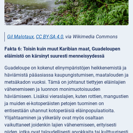
Gil Malotaux
,
CC BY-SA 4.0
, via Wikimedia Commons
Fakta 6: Toisin kuin muut Karibian maat, Guadeloupen
eläimistö on kärsinyt suuresti menneisyydessä
Guadeloupe on kokenut elinympäristöjen heikkenemistä ja
häviämistä pääasiassa kaupungistumisen, maatalouden ja
metsäkadon vuoksi. Tämä on johtanut tiettyjen eläinlajien
vähenemiseen ja luonnon monimuotoisuuden
häviämiseen. Lisäksi vieraslajien, kuten rottien, mangustien
ja muiden ei-kotoperäisten petojen tuominen on
entisestään uhannut kotoperäisiä eläinpopulaatioita.
Ylijahtaaminen ja ylikeräily ovat myös osaltaan
vaikuttaneet joidenkin lajien vähenemiseen, erityisesti
niiden, jotka ovat taloudellisesti arvokkaita tai kulttuurisesti