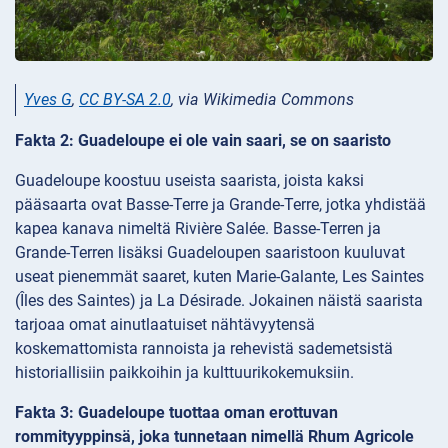
Yves G
,
CC BY-SA 2.0
, via Wikimedia Commons
Fakta 2: Guadeloupe ei ole vain saari, se on saaristo
Guadeloupe koostuu useista saarista, joista kaksi
pääsaarta ovat Basse-Terre ja Grande-Terre, jotka yhdistää
kapea kanava nimeltä Rivière Salée. Basse-Terren ja
Grande-Terren lisäksi Guadeloupen saaristoon kuuluvat
useat pienemmät saaret, kuten Marie-Galante, Les Saintes
(Îles des Saintes) ja La Désirade. Jokainen näistä saarista
tarjoaa omat ainutlaatuiset nähtävyytensä
koskemattomista rannoista ja rehevistä sademetsistä
historiallisiin paikkoihin ja kulttuurikokemuksiin.
Fakta 3: Guadeloupe tuottaa oman erottuvan
rommityyppinsä, joka tunnetaan nimellä Rhum Agricole