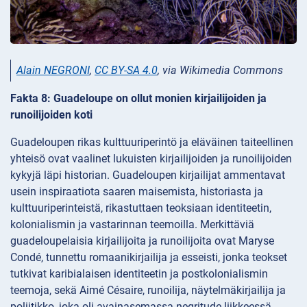
Alain NEGRONI
,
CC BY-SA 4.0
, via Wikimedia Commons
Fakta 8: Guadeloupe on ollut monien kirjailijoiden ja
runoilijoiden koti
Guadeloupen rikas kulttuuriperintö ja eläväinen taiteellinen
yhteisö ovat vaalinet lukuisten kirjailijoiden ja runoilijoiden
kykyjä läpi historian. Guadeloupen kirjailijat ammentavat
usein inspiraatiota saaren maisemista, historiasta ja
kulttuuriperinteistä, rikastuttaen teoksiaan identiteetin,
kolonialismin ja vastarinnan teemoilla. Merkittäviä
guadeloupelaisia kirjailijoita ja runoilijoita ovat Maryse
Condé, tunnettu romaanikirjailija ja esseisti, jonka teokset
tutkivat karibialaisen identiteetin ja postkolonialismin
teemoja, sekä Aimé Césaire, runoilija, näytelmäkirjailija ja
poliitikko, joka oli avainasemassa negritude-liikkeessä.