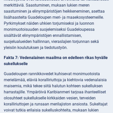
merkittäviä. Saastuminen, mukaan lukien meren
saastuminen ja elinympäristöjen heikkeneminen, asettaa
lisähaasteita Guadeloupen meri- ja maaekosysteemeille.
Pyrkimykset näiden uhkien torjumiseksi ja luonnon
monimuotoisuuden suojelemiseksi Guadeloupessa
sisältävät elinympäristöjen ennallistamisen,
suojelualueiden hallinnan, vieraslajien torjunnan sekä
yleisön koulutuksen ja tiedotustyön.
Fakta 7: Vedenalainen maailma on edelleen rikas hyvälle
sukellukselle
Guadeloupen rannikkovedet kuhisevat monimuotoista
merielämää, eläviä koralliriuttoja ja kiehtovia vedenalaisia
maisemia, mikä tekee siitä halutun kohteen sukelluksen
harrastajille. Ympäröivä Karibianmeri tarjoaa ihanteelliset
olosuhteet sukellukselle kirkkaiden vesien, terveiden
koralliriuttojen ja runsaan merilajiston ansiosta. Sukeltajat
voivat tutkia erilaisia sukelluskohteita, mukaan lukien