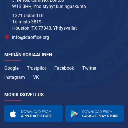
3. kerros, toimisto, Lontoo
W1B 3HH, Yhdistynyt kuningaskunta
1321 Upland Dr.
Toimisto 3819
Houston, TX 77043, Yhdysvallat
info@idaoffice.org
MEIDÄN SOSIAALINEN
Google
Trustpilot
Facebook
Twitter
Instagram
VK
MOBIILISOVELLUS