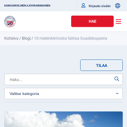
Kirjaudu sisään
KANSAINVÄLINEN AJOVIRANOMAINEN
HAE
Kotisivu
/
Blogi
/
10 mielenkiintoista faktaa Guadeloupesta
TILAA