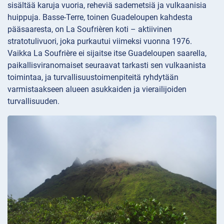
sisältää karuja vuoria, reheviä sademetsiä ja vulkaanisia
huippuja. Basse-Terre, toinen Guadeloupen kahdesta
pääsaaresta, on La Soufrièren koti – aktiivinen
stratotulivuori, joka purkautui viimeksi vuonna 1976.
Vaikka La Soufrière ei sijaitse itse Guadeloupen saarella,
paikallisviranomaiset seuraavat tarkasti sen vulkaanista
toimintaa, ja turvallisuustoimenpiteitä ryhdytään
varmistaakseen alueen asukkaiden ja vierailijoiden
turvallisuuden.