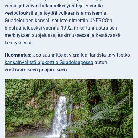
vierailijat voivat tutkia retkeilyreittejä, vierailla
vesiputouksilla ja löytää vulkaanisia maisemia.
Guadeloupen kansallispuisto nimettiin UNESCO:n
biosfäärialueeksi vuonna 1992, mikä tunnustaa sen
merkityksen suojelussa, tutkimuksessa ja kestävässä
kehityksessä.
Huomautus:
Jos suunnittelet vierailua, tarkista tarvitsetko
kansainvälistä ajokorttia Guadeloupessa
auton
vuokraamiseen ja ajamiseen.