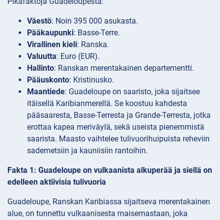
Pikafaktoja Guadeloupesta:
Väestö
: Noin 395 000 asukasta.
Pääkaupunki
: Basse-Terre.
Virallinen kieli
: Ranska.
Valuutta
: Euro (EUR).
Hallinto
: Ranskan merentakainen departementti.
Pääuskonto
: Kristinusko.
Maantiede
: Guadeloupe on saaristo, joka sijaitsee
itäisellä Karibianmerellä. Se koostuu kahdesta
pääsaaresta, Basse-Terresta ja Grande-Terresta, jotka
erottaa kapea meriväylä, sekä useista pienemmistä
saarista. Maasto vaihtelee tulivuorihuipuista reheviin
sademetsiin ja kauniisiin rantoihin.
Fakta 1: Guadeloupe on vulkaanista alkuperää ja siellä on
edelleen aktiivisia tulivuoria
Guadeloupe, Ranskan Karibiassa sijaitseva merentakainen
alue, on tunnettu vulkaanisesta maisemastaan, joka