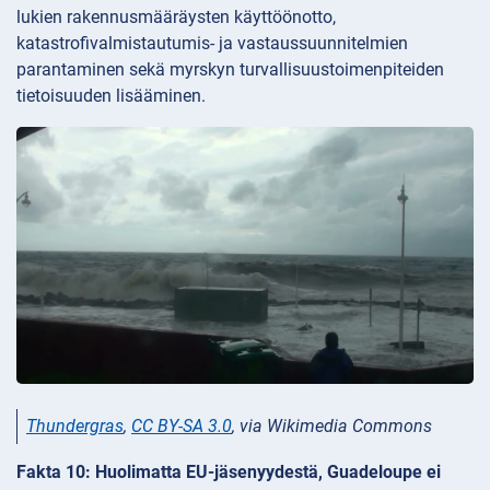
lukien rakennusmääräysten käyttöönotto,
katastrofivalmistautumis- ja vastaussuunnitelmien
parantaminen sekä myrskyn turvallisuustoimenpiteiden
tietoisuuden lisääminen.
Thundergras
,
CC BY-SA 3.0
, via Wikimedia Commons
Fakta 10: Huolimatta EU-jäsenyydestä, Guadeloupe ei