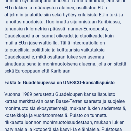
unioniin syrjäisimpänä alueena. Tämä tarkoittaa, että se on
EU:n lakien ja määräysten alainen, osallistuu EU:n
ohjelmiin ja aloitteisiin sekä hyötyy erilaisista EU:n tuki- ja
rahoitusmuodoista. Huolimatta sijainnistaan Karibiassa,
tuhansien kilometrien päässä manner-Euroopasta,
Guadeloupella on samat oikeudet ja etuoikeudet kuin
muilla EU:n jäsenvaltioilla. Tällä integraatiolla on
taloudellisia, poliittisia ja kulttuurisia vaikutuksia
Guadeloupelle, mikä osaltaan tukee sen asemaa
ainutlaatuisena ja monimuotoisena alueena, jolla on siteitä
sekä Eurooppaan että Karibiaan.
Fakta 5: Guadeloupessa on UNESCO-kansallispuisto
Vuonna 1989 perustettu Guadeloupen kansallispuisto
kattaa merkittävän osan Basse-Terren saaresta ja suojelee
monimuotoisia ekosysteemejä, mukaan lukien sademetsiä,
kosteikkoja ja vuoristonmetsiä. Puisto on tunnettu
rikkaasta luonnon monimuotoisuudestaan, mukaan lukien
harvinaisia ja kotoperäisiä kasvi- ja eläinlajeja. Puistossa