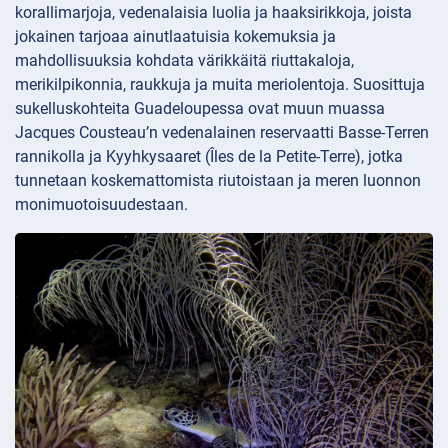
korallimarjoja, vedenalaisia luolia ja haaksirikkoja, joista
jokainen tarjoaa ainutlaatuisia kokemuksia ja
mahdollisuuksia kohdata värikkäitä riuttakaloja,
merikilpikonnia, raukkuja ja muita meriolentoja. Suosittuja
sukelluskohteita Guadeloupessa ovat muun muassa
Jacques Cousteau’n vedenalainen reservaatti Basse-Terren
rannikolla ja Kyyhkysaaret (Îles de la Petite-Terre), jotka
tunnetaan koskemattomista riutoistaan ja meren luonnon
monimuotoisuudestaan.