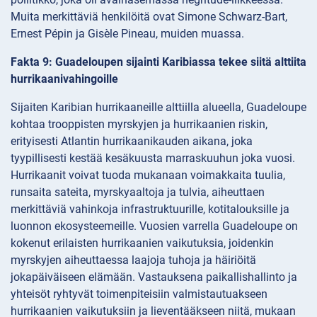
Muita merkittäviä henkilöitä ovat Simone Schwarz-Bart,
Ernest Pépin ja Gisèle Pineau, muiden muassa.
Fakta 9: Guadeloupen sijainti Karibiassa tekee siitä alttiita
hurrikaanivahingoille
Sijaiten Karibian hurrikaaneille alttiilla alueella, Guadeloupe
kohtaa trooppisten myrskyjen ja hurrikaanien riskin,
erityisesti Atlantin hurrikaanikauden aikana, joka
tyypillisesti kestää kesäkuusta marraskuuhun joka vuosi.
Hurrikaanit voivat tuoda mukanaan voimakkaita tuulia,
runsaita sateita, myrskyaaltoja ja tulvia, aiheuttaen
merkittäviä vahinkoja infrastruktuurille, kotitalouksille ja
luonnon ekosysteemeille. Vuosien varrella Guadeloupe on
kokenut erilaisten hurrikaanien vaikutuksia, joidenkin
myrskyjen aiheuttaessa laajoja tuhoja ja häiriöitä
jokapäiväiseen elämään. Vastauksena paikallishallinto ja
yhteisöt ryhtyvät toimenpiteisiin valmistautuakseen
hurrikaanien vaikutuksiin ja lieventääkseen niitä, mukaan