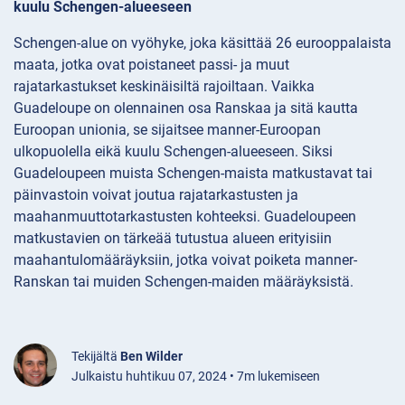
kuulu Schengen-alueeseen
Schengen-alue on vyöhyke, joka käsittää 26 eurooppalaista
maata, jotka ovat poistaneet passi- ja muut
rajatarkastukset keskinäisiltä rajoiltaan. Vaikka
Guadeloupe on olennainen osa Ranskaa ja sitä kautta
Euroopan unionia, se sijaitsee manner-Euroopan
ulkopuolella eikä kuulu Schengen-alueeseen. Siksi
Guadeloupeen muista Schengen-maista matkustavat tai
päinvastoin voivat joutua rajatarkastusten ja
maahanmuuttotarkastusten kohteeksi. Guadeloupeen
matkustavien on tärkeää tutustua alueen erityisiin
maahantulomääräyksiin, jotka voivat poiketa manner-
Ranskan tai muiden Schengen-maiden määräyksistä.
Tekijältä
Ben Wilder
Julkaistu huhtikuu 07, 2024 • 7m lukemiseen