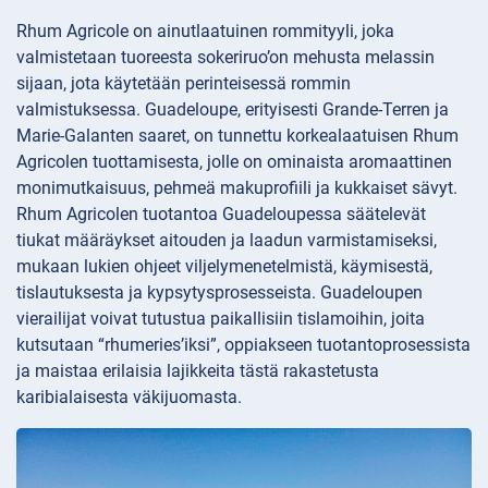
Rhum Agricole on ainutlaatuinen rommityyli, joka
valmistetaan tuoreesta sokeriruo’on mehusta melassin
sijaan, jota käytetään perinteisessä rommin
valmistuksessa. Guadeloupe, erityisesti Grande-Terren ja
Marie-Galanten saaret, on tunnettu korkealaatuisen Rhum
Agricolen tuottamisesta, jolle on ominaista aromaattinen
monimutkaisuus, pehmeä makuprofiili ja kukkaiset sävyt.
Rhum Agricolen tuotantoa Guadeloupessa säätelevät
tiukat määräykset aitouden ja laadun varmistamiseksi,
mukaan lukien ohjeet viljelymenetelmistä, käymisestä,
tislautuksesta ja kypsytysprosesseista. Guadeloupen
vierailijat voivat tutustua paikallisiin tislamoihin, joita
kutsutaan “rhumeries’iksi”, oppiakseen tuotantoprosessista
ja maistaa erilaisia lajikkeita tästä rakastetusta
karibialaisesta väkijuomasta.