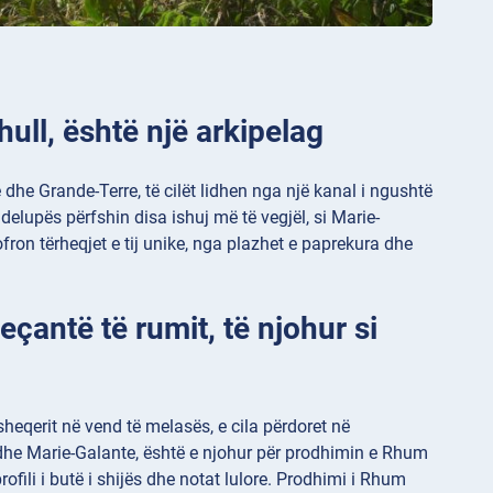
hull, është një arkipelag
dhe Grande-Terre, të cilët lidhen nga një kanal i ngushtë
delupës përfshin disa ishuj më të vegjël, si Marie-
ofron tërheqjet e tij unike, nga plazhet e paprekura dhe
eçantë të rumit, të njohur si
sheqerit në vend të melasës, e cila përdoret në
 dhe Marie-Galante, është e njohur për prodhimin e Rhum
 profili i butë i shijës dhe notat lulore. Prodhimi i Rhum