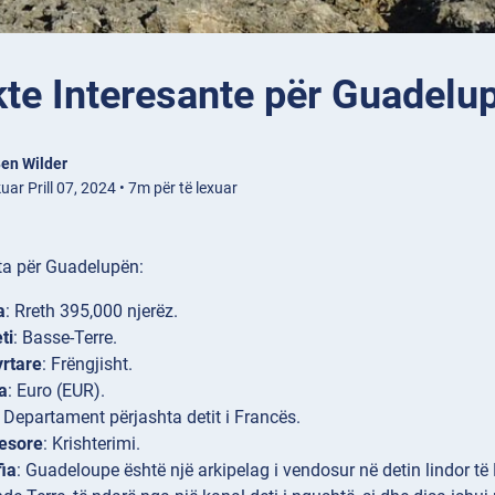
kte Interesante për Guadelu
en Wilder
uar Prill 07, 2024 • 7m për të lexuar
jta për Guadelupën:
a
: Rreth 395,000 njerëz.
ti
: Basse-Terre.
rtare
: Frëngjisht.
a
: Euro (EUR).
: Departament përjashta detit i Francës.
yesore
: Krishterimi.
ia
: Guadeloupe është një arkipelag i vendosur në detin lindor të