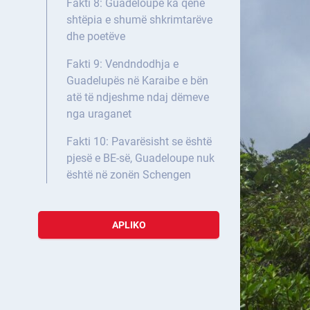
Fakti 8: Guadeloupe ka qenë
shtëpia e shumë shkrimtarëve
dhe poetëve
Fakti 9: Vendndodhja e
Guadelupës në Karaibe e bën
atë të ndjeshme ndaj dëmeve
nga uraganet
Fakti 10: Pavarësisht se është
pjesë e BE-së, Guadeloupe nuk
është në zonën Schengen
APLIKO