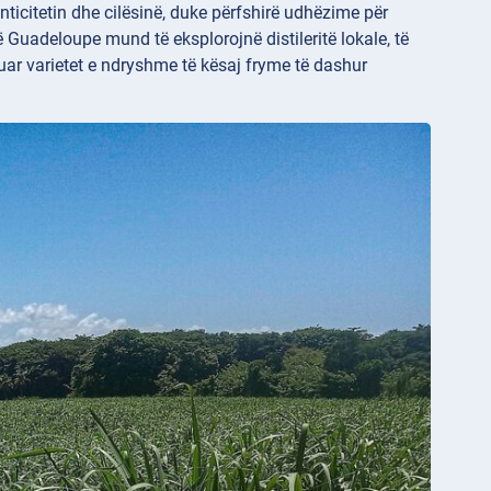
nticitetin dhe cilësinë, duke përfshirë udhëzime për
në Guadeloupe mund të eksplorojnë distileritë lokale, të
juar varietet e ndryshme të kësaj fryme të dashur