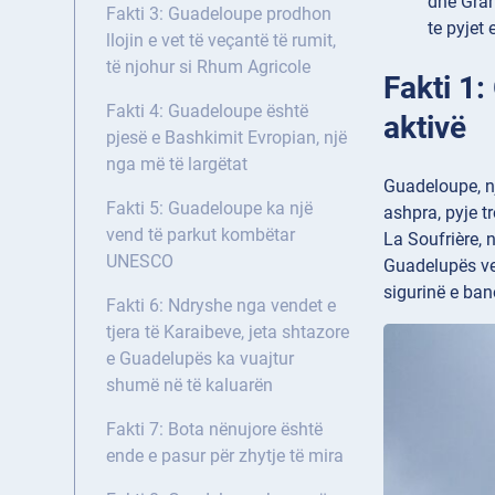
dhe Gran
Fakti 3: Guadeloupe prodhon
te pyjet
llojin e vet të veçantë të rumit,
të njohur si Rhum Agricole
Fakti 1
Fakti 4: Guadeloupe është
aktivë
pjesë e Bashkimit Evropian, një
nga më të largëtat
Guadeloupe, një
Fakti 5: Guadeloupe ka një
ashpra, pyje t
vend të parkut kombëtar
La Soufrière, 
UNESCO
Guadelupës vet
sigurinë e ban
Fakti 6: Ndryshe nga vendet e
tjera të Karaibeve, jeta shtazore
e Guadelupës ka vuajtur
shumë në të kaluarën
Fakti 7: Bota nënujore është
ende e pasur për zhytje të mira