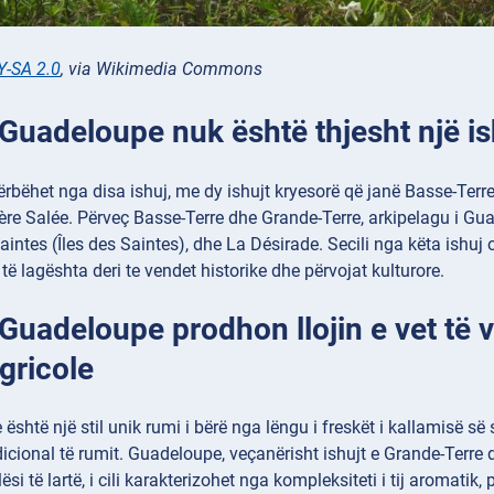
Y-SA 2.0
, via Wikimedia Commons
 Guadeloupe nuk është thjesht një is
bëhet nga disa ishuj, me dy ishujt kryesorë që janë Basse-Terre 
vière Salée. Përveç Basse-Terre dhe Grande-Terre, arkipelagu i Gua
aintes (Îles des Saintes), dhe La Désirade. Secili nga këta ishuj 
 të lagështa deri te vendet historike dhe përvojat kulturore.
 Guadeloupe prodhon llojin e vet të v
ricole
është një stil unik rumi i bërë nga lëngu i freskët i kallamisë së 
icional të rumit. Guadeloupe, veçanërisht ishujt e Grande-Terre
ësi të lartë, i cili karakterizohet nga kompleksiteti i tij aromatik,