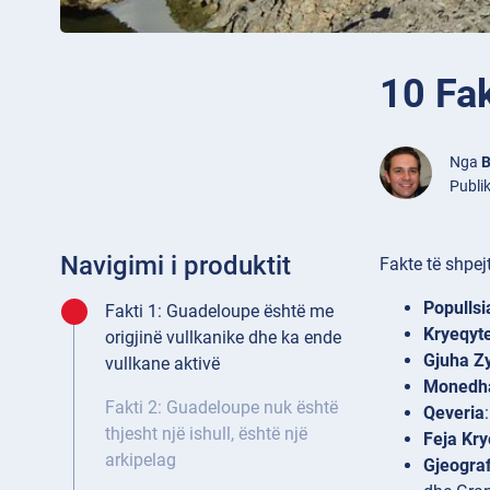
10 Fa
Nga
B
Publik
Navigimi i produktit
Fakte të shpe
Popullsi
Fakti 1: Guadeloupe është me
Kryeqyte
origjinë vullkanike dhe ka ende
Gjuha Zy
vullkane aktivë
Monedh
Fakti 2: Guadeloupe nuk është
Qeveria
thjesht një ishull, është një
Feja Kr
arkipelag
Gjeograf