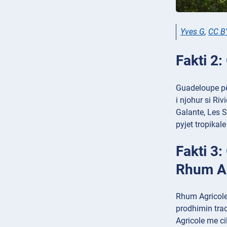
Yves G
,
CC B
Fakti 2:
Guadeloupe për
i njohur si Ri
Galante, Les S
pyjet tropikale
Fakti 3:
Rhum Ag
Rhum Agricole 
prodhimin trad
Agricole me cil