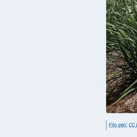
Filo gèn’
,
CC 