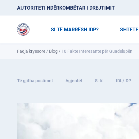
AUTORITETI NDËRKOMBËTAR I DREJTIMIT
SI TË MARRËSH IDP?
SHTETE
Faqja kryesore
/
Blog
/
10 Fakte Interesante për Guadelupën
Të gjitha postimet
Agjentët
Si të
IDL/IDP