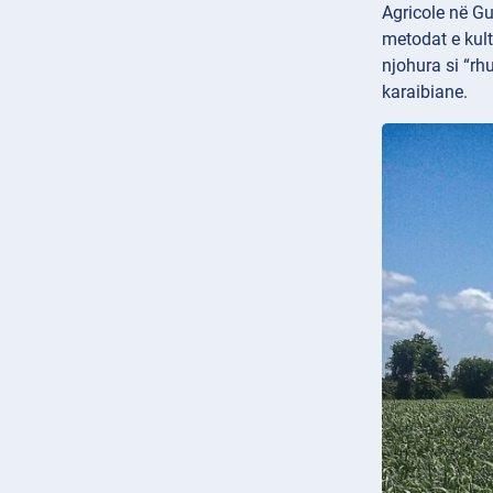
Agricole në Gu
metodat e kult
njohura si “rh
karaibiane.