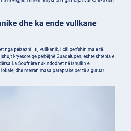
 më të vegjël. Terreni ndryshon nga majat vullkanike deri
anike dhe ka ende vullkane
 nga peizazhi i tij vullkanik, i cili përfshin male të
y ishujt kryesorë që përbëjnë Guadelupën, është shtëpia e
Ndërsa La Soufrière nuk ndodhet në ishullin e
et lokale, dhe merren masa paraprake për të siguruar