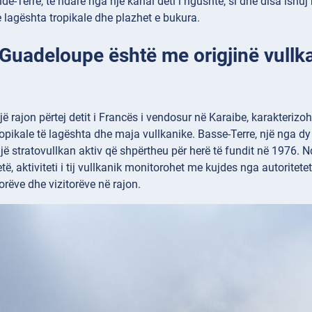
de-Terre, të ndarë nga një kanal deti i ngushtë, si dhe disa ishuj
 e lagështa tropikale dhe plazhet e bukura.
: Guadeloupe është me origjinë vullk
 rajon përtej detit i Francës i vendosur në Karaibe, karakterizohet
ropikale të lagështa dhe maja vullkanike. Basse-Terre, një nga d
një stratovullkan aktiv që shpërtheu për herë të fundit në 1976. 
ë, aktiviteti i tij vullkanik monitorohet me kujdes nga autoritet
orëve dhe vizitorëve në rajon.