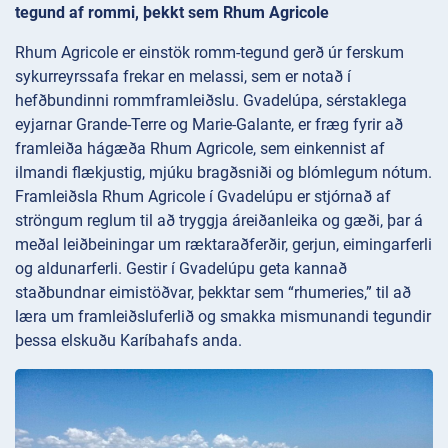
tegund af rommi, þekkt sem Rhum Agricole
Rhum Agricole er einstök romm-tegund gerð úr ferskum
sykurreyrssafa frekar en melassi, sem er notað í
hefðbundinni rommframleiðslu. Gvadelúpa, sérstaklega
eyjarnar Grande-Terre og Marie-Galante, er fræg fyrir að
framleiða hágæða Rhum Agricole, sem einkennist af
ilmandi flækjustig, mjúku bragðsniði og blómlegum nótum.
Framleiðsla Rhum Agricole í Gvadelúpu er stjórnað af
ströngum reglum til að tryggja áreiðanleika og gæði, þar á
meðal leiðbeiningar um ræktaraðferðir, gerjun, eimingarferli
og aldunarferli. Gestir í Gvadelúpu geta kannað
staðbundnar eimistöðvar, þekktar sem “rhumeries,” til að
læra um framleiðsluferlið og smakka mismunandi tegundir
þessa elskuðu Karíbahafs anda.