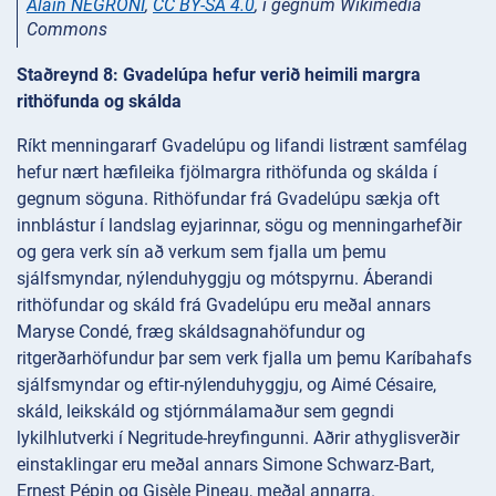
Alain NEGRONI
,
CC BY-SA 4.0
, í gegnum Wikimedia
Commons
Staðreynd 8: Gvadelúpa hefur verið heimili margra
rithöfunda og skálda
Ríkt menningararf Gvadelúpu og lifandi listrænt samfélag
hefur nært hæfileika fjölmargra rithöfunda og skálda í
gegnum söguna. Rithöfundar frá Gvadelúpu sækja oft
innblástur í landslag eyjarinnar, sögu og menningarhefðir
og gera verk sín að verkum sem fjalla um þemu
sjálfsmyndar, nýlenduhyggju og mótspyrnu. Áberandi
rithöfundar og skáld frá Gvadelúpu eru meðal annars
Maryse Condé, fræg skáldsagnahöfundur og
ritgerðarhöfundur þar sem verk fjalla um þemu Karíbahafs
sjálfsmyndar og eftir-nýlenduhyggju, og Aimé Césaire,
skáld, leikskáld og stjórnmálamaður sem gegndi
lykilhlutverki í Negritude-hreyfingunni. Aðrir athyglisverðir
einstaklingar eru meðal annars Simone Schwarz-Bart,
Ernest Pépin og Gisèle Pineau, meðal annarra.