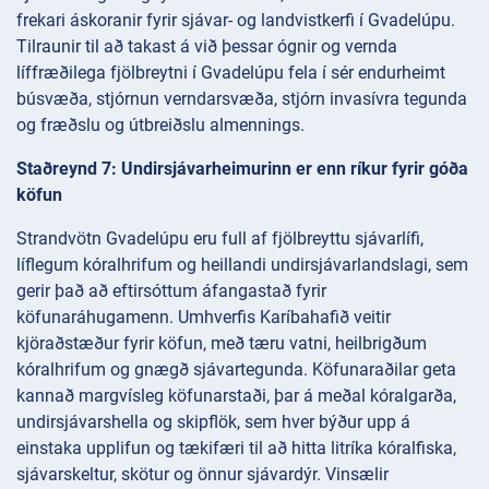
frekari áskoranir fyrir sjávar- og landvistkerfi í Gvadelúpu.
Tilraunir til að takast á við þessar ógnir og vernda
líffræðilega fjölbreytni í Gvadelúpu fela í sér endurheimt
búsvæða, stjórnun verndarsvæða, stjórn invasívra tegunda
og fræðslu og útbreiðslu almennings.
Staðreynd 7: Undirsjávarheimurinn er enn ríkur fyrir góða
köfun
Strandvötn Gvadelúpu eru full af fjölbreyttu sjávarlífi,
líflegum kóralhrifum og heillandi undirsjávarlandslagi, sem
gerir það að eftirsóttum áfangastað fyrir
köfunaráhugamenn. Umhverfis Karíbahafið veitir
kjöraðstæður fyrir köfun, með tæru vatni, heilbrigðum
kóralhrifum og gnægð sjávartegunda. Köfunaraðilar geta
kannað margvísleg köfunarstaði, þar á meðal kóralgarða,
undirsjávarshella og skipflök, sem hver býður upp á
einstaka upplifun og tækifæri til að hitta litríka kóralfiska,
sjávarskeltur, skötur og önnur sjávardýr. Vinsælir