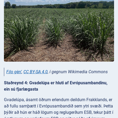
Filo gèn’
,
CC BY-SA 4.0
, í gegnum Wikimedia Commons
Staðreynd 4: Gvadelúpa er hluti af Evrópusambandinu,
ein sú fjarlægasta
Gvadelúpa, ásamt öðrum erlendum deildum Frakklands, er
að fullu samþætt í Evrópusambandið sem ytri svæði. Þetta
þýðir að hún er háð lögum og reglugerðum ESB, tekur þátt í