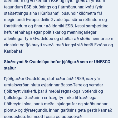
áætlunum og verkefnum ESB og nýtur góðs af ýmsum
tegundum ESB stuðnings og fjármögnunar. Þrátt fyrir
staðsetningu sína í Karíbahafi, þúsundir kílómetra frá
meginlandi Evrópu, deilir Gvadelúpa sömu réttindum og
forréttindum og önnur aðildarríki ESB. Þessi samþætting
hefur efnahagslegar, pólitískar og menningarlegar
afleiðingar fyrir Gvadelúpu og stuðlar að stöðu hennar sem
einstakt og fjölbreytt svæði með tengsl við bæði Evrópu og
Karíbahaf.
Staðreynd 5: Gvadelúpa hefur þjóðgarð sem er UNESCO-
staður
Þjóðgarður Gvadelúpu, stofnaður árið 1989, nær yfir
umtalsverðan hluta eyjarinnar Basse-Terre og verndar
fjölbreytt vistkerfi, þar á meðal regnskóga, votlendi og
fjallskóga. Garðurinn er fræg fyrir ríka líffræðilega
fjölbreytni sína, þar á meðal sjaldgæfar og staðbundnar
plöntu- og dýrategundir. Innan garðsins geta gestir kannað
göngustíga, heimsótt fossa og uppgötvað