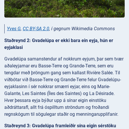
Yves G
,
CC BY-SA 2.0
, í gegnum Wikimedia Commons
Staðreynd 2: Gvadelúpa er ekki bara ein eyja, hún er
eyjaklasi
Gvadelúpa samanstendur af nokkrum eyjum, þar sem tvær
aðaleyjarnar eru Basse-Terre og Grande-Terre, sem eru
tengdar með þröngum gang sem kallast Rivière Salée. Til
viðbótar við Basse-Terre og Grande-Terre felur Gvadelúpu-
eyjaklasinn í sér nokkrar smærri eyjar, eins og Marie-
Galante, Les Saintes (Îles des Saintes) og La Désirade.
Hver þessara eyja býður upp á sínar eigin einstöku
aðdráttarafl, allt frá óspilltum ströndum og froðandi
regnskógum til sögulegar staðir og menningarupplifanir.
Staðreynd 3: Gvadelúpa framleiðir sína eigin sérstöku