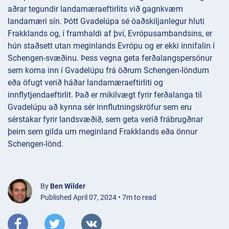
aðrar tegundir landamæraeftirlits við gagnkvæm
landamæri sín. Þótt Gvadelúpa sé óaðskiljanlegur hluti
Frakklands og, í framhaldi af því, Evrópusambandsins, er
hún staðsett utan meginlands Evrópu og er ekki innifalin í
Schengen-svæðinu. Þess vegna geta ferðalangspersónur
sem koma inn í Gvadelúpu frá öðrum Schengen-löndum
eða öfugt verið háðar landamæraeftirliti og
innflytjendaeftirlit. Það er mikilvægt fyrir ferðalanga til
Gvadelúpu að kynna sér innflutningskröfur sem eru
sérstakar fyrir landsvæðið, sem geta verið frábrugðnar
þeim sem gilda um meginland Frakklands eða önnur
Schengen-lönd.
By
Ben Wilder
Published April 07, 2024 • 7m to read