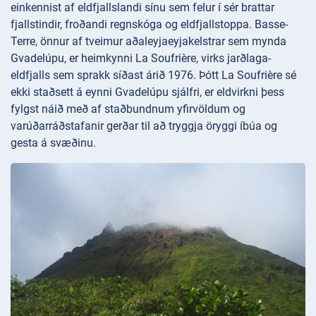
einkennist af eldfjallslandi sínu sem felur í sér brattar
fjallstindir, froðandi regnskóga og eldfjallstoppa. Basse-
Terre, önnur af tveimur aðaleyjaeyjakelstrar sem mynda
Gvadelúpu, er heimkynni La Soufrière, virks jarðlaga-
eldfjalls sem sprakk síðast árið 1976. Þótt La Soufrière sé
ekki staðsett á eynni Gvadelúpu sjálfri, er eldvirkni þess
fylgst náið með af staðbundnum yfirvöldum og
varúðarráðstafanir gerðar til að tryggja öryggi íbúa og
gesta á svæðinu.