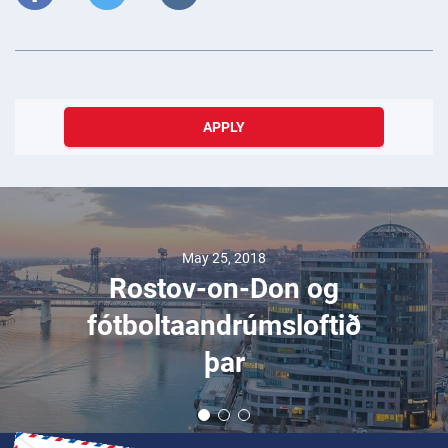
APPLY
May 25, 2018
Rostov-on-Don og
fótboltaandrúmsloftið
þar