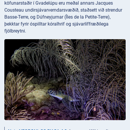
köfunarstaðir í Gvadelúpu eru meðal annars Jacques
Cousteau undirsjávarverndarsvæðið, staðsett við strendur
Basse-Terre, og Dúfneyjurnar (Îles de la Petite-Terre),
þekktar fyrir óspilltar kóralhrif og sjávarlíffræðilega
fjölbreytni.