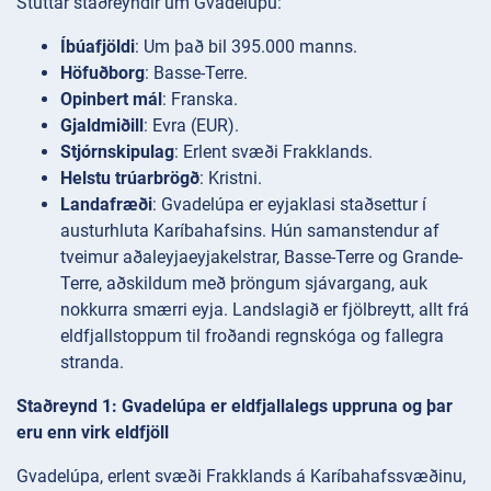
Stuttar staðreyndir um Gvadelúpu:
Íbúafjöldi
: Um það bil 395.000 manns.
Höfuðborg
: Basse-Terre.
Opinbert mál
: Franska.
Gjaldmiðill
: Evra (EUR).
Stjórnskipulag
: Erlent svæði Frakklands.
Helstu trúarbrögð
: Kristni.
Landafræði
: Gvadelúpa er eyjaklasi staðsettur í
austurhluta Karíbahafsins. Hún samanstendur af
tveimur aðaleyjaeyjakelstrar, Basse-Terre og Grande-
Terre, aðskildum með þröngum sjávargang, auk
nokkurra smærri eyja. Landslagið er fjölbreytt, allt frá
eldfjallstoppum til froðandi regnskóga og fallegra
stranda.
Staðreynd 1: Gvadelúpa er eldfjallalegs uppruna og þar
eru enn virk eldfjöll
Gvadelúpa, erlent svæði Frakklands á Karíbahafssvæðinu,