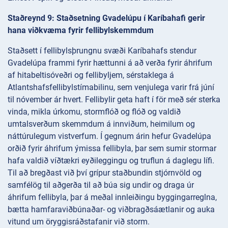
Staðreynd 9: Staðsetning Gvadelúpu í Karíbahafi gerir
hana viðkvæma fyrir fellibylskemmdum
Staðsett í fellibylsþrungnu svæði Karíbahafs stendur
Gvadelúpa frammi fyrir hættunni á að verða fyrir áhrifum
af hitabeltisóveðri og fellibyljem, sérstaklega á
Atlantshafsfellibylstímabilinu, sem venjulega varir frá júní
til nóvember ár hvert. Fellibylir geta haft í för með sér sterka
vinda, mikla úrkomu, stormflóð og flóð og valdið
umtalsverðum skemmdum á innviðum, heimilum og
náttúrulegum vistverfum. Í gegnum árin hefur Gvadelúpa
orðið fyrir áhrifum ýmissa fellibyla, þar sem sumir stormar
hafa valdið víðtækri eyðileggingu og truflun á daglegu lífi.
Til að bregðast við því grípur staðbundin stjórnvöld og
samfélög til aðgerða til að búa sig undir og draga úr
áhrifum fellibyla, þar á meðal innleiðingu byggingarreglna,
bætta hamfaraviðbúnaðar- og viðbragðsáætlanir og auka
vitund um öryggisráðstafanir við storm.