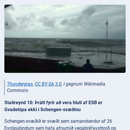
Thundergras
,
CC BY-SA 3.0
, í gegnum Wikimedia
Commons
Staðreynd 10: Þrátt fyrir að vera hluti af ESB er
Gvadelúpa ekki í Schengen-svæðinu
Schengen-svæðið er svæði sem samanstendur af 26
Evrópulöndum sem hafa afnumið vegabréfavottorð og