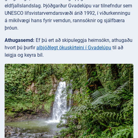
eldfjallslandslag. Þjóðgarður Gvadelúpu var tilnefndur sem
UNESCO lífsvistarverndarsvæði árið 1992, í viðurkenningu
á mikilvægi hans fyrir verndun, rannsóknir og sjálfbæra
þróun.
Athugasemd:
Ef þú ert að skipuleggja heimsókn, athugaðu
hvort þú þurfir
alþjóðlegt ökuskírteini í Gvadelúpu
til að
leigja og keyra bíl.