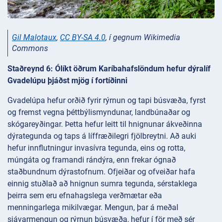
Gil Malotaux
,
CC BY-SA 4.0
, í gegnum Wikimedia
Commons
Staðreynd 6: Ólíkt öðrum Karíbahafslöndum hefur dýralíf
Gvadelúpu þjáðst mjög í fortíðinni
Gvadelúpa hefur orðið fyrir rýrnun og tapi búsvæða, fyrst
og fremst vegna þéttbýlismyndunar, landbúnaðar og
skógareyðingar. Þetta hefur leitt til hnignunar ákveðinna
dýrategunda og taps á líffræðilegri fjölbreytni. Að auki
hefur innflutningur invasívra tegunda, eins og rotta,
múngáta og framandi rándýra, enn frekar ógnað
staðbundnum dýrastofnum. Ofjeiðar og ofveiðar hafa
einnig stuðlað að hnignun sumra tegunda, sérstaklega
þeirra sem eru efnahagslega verðmætar eða
menningarlega mikilvægar. Mengun, þar á meðal
sjávarmengun og rýrnun búsvæða, hefur í för með sér