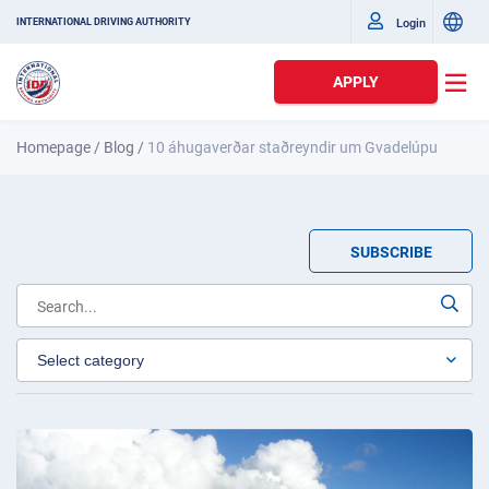
Login
INTERNATIONAL DRIVING AUTHORITY
APPLY
Homepage
/
Blog
/
10 áhugaverðar staðreyndir um Gvadelúpu
SUBSCRIBE