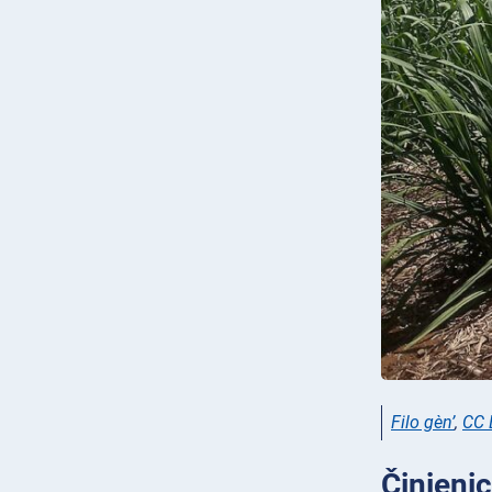
Filo gèn’
,
CC 
Činjenic