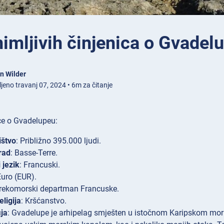
imljivih činjenica o Gvadel
n Wilder
jeno travanj 07, 2024 • 6m za čitanje
ce o Gvadelupeu:
ištvo
: Približno 395.000 ljudi.
rad
: Basse-Terre.
 jezik
: Francuski.
Euro (EUR).
Prekomorski departman Francuske.
eligija
: Kršćanstvo.
ja
: Gvadelupe je arhipelag smješten u istočnom Karipskom moru.