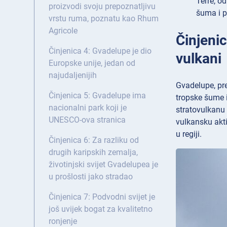
Terre, o
proizvodi svoju prepoznatljivu
šuma i p
vrstu ruma, poznatu kao Rhum
Agricole
Činjenic
Činjenica 4: Gvadelupe je dio
vulkani
Europske unije, jedan od
najudaljenijih
Gvadelupe, pre
Činjenica 5: Gvadelupe ima
tropske šume i
nacionalni park koji je
stratovulkanu 
UNESCO-ova stranica
vulkansku akti
u regiji.
Činjenica 6: Za razliku od
drugih karipskih zemalja,
životinjski svijet Gvadelupea je
u prošlosti jako stradao
Činjenica 7: Podvodni svijet je
još uvijek bogat za kvalitetno
ronjenje