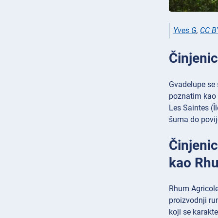
Yves G
,
CC B
Činjeni
Gvadelupe se s
poznatim kao R
Les Saintes (Î
šuma do povije
Činjeni
kao Rhu
Rhum Agricole 
proizvodnji ru
koji se karak