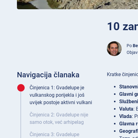
10 zan
Po
Be
Objavl
Navigacija članaka
Kratke činjeni
Stanovn
Činjenica 1: Gvadelupe je
Glavni g
vulkanskog porijekla i još
Službeni
uvijek postoje aktivni vulkani
Valuta
: 
Činjenica 2: Gvadelupe nije
Vlada
: 
samo otok, već arhipelag
Glavna r
Geografi
Činjenica 3: Gvadelupe