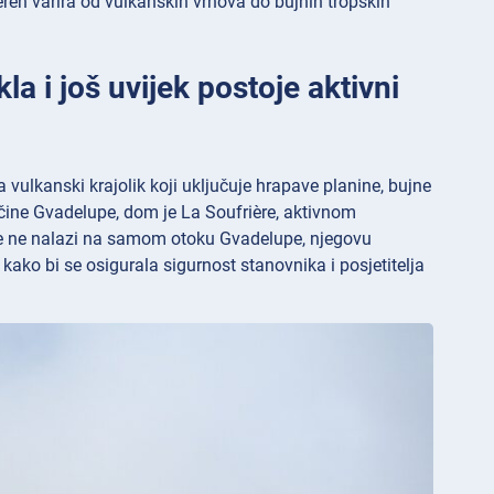
ren varira od vulkanskih vrhova do bujnih tropskih
a i još uvijek postoje aktivni
vulkanski krajolik koji uključuje hrapave planine, bujne
 čine Gvadelupe, dom je La Soufrière, aktivnom
ière ne nalazi na samom otoku Gvadelupe, njegovu
kako bi se osigurala sigurnost stanovnika i posjetitelja