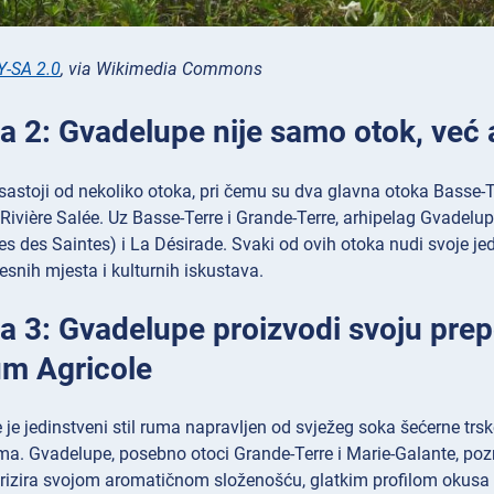
Y-SA 2.0
, via Wikimedia Commons
ca 2: Gvadelupe nije samo otok, već 
astoji od nekoliko otoka, pri čemu su dva glavna otoka Basse-T
ivière Salée. Uz Basse-Terre i Grande-Terre, arhipelag Gvadelup
les des Saintes) i La Désirade. Svaki od ovih otoka nudi svoje jed
snih mjesta i kulturnih iskustava.
ca 3: Gvadelupe proizvodi svoju prep
m Agricole
je jedinstveni stil ruma napravljen od svježeg soka šećerne trsk
ma. Gvadelupe, posebno otoci Grande-Terre i Marie-Galante, pozn
terizira svojom aromatičnom složenošću, glatkim profilom okusa