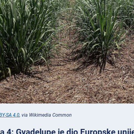
BY-SA 4.0
, via Wikimedia Common
a 4: Gvadelupe je dio Europske unije