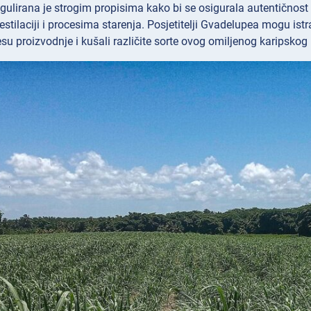
ulirana je strogim propisima kako bi se osigurala autentičnost 
estilaciji i procesima starenja. Posjetitelji Gvadelupea mogu istr
esu proizvodnje i kušali različite sorte ovog omiljenog karipskog 