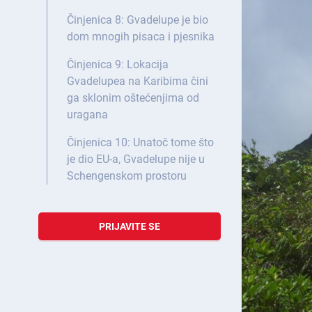
Činjenica 8: Gvadelupe je bio
dom mnogih pisaca i pjesnika
Činjenica 9: Lokacija
Gvadelupea na Karibima čini
ga sklonim oštećenjima od
uragana
Činjenica 10: Unatoč tome što
je dio EU-a, Gvadelupe nije u
Schengenskom prostoru
PRIJAVITE SE