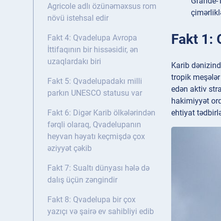
Grande-T
Agricole adlı özünəməxsus rom
çimərlikl
növü istehsal edir
Fakt 1: 
Fakt 4: Qvadelupa Avropa
İttifaqının bir hissəsidir, ən
uzaqlardakı biri
Karib dənizind
tropik meşələr
Fakt 5: Qvadelupadakı milli
edən aktiv str
parkın UNESCO statusu var
hakimiyyət orq
ehtiyat tədbirlə
Fakt 6: Digər Karib ölkələrindən
fərqli olaraq, Qvadelupanın
heyvan həyatı keçmişdə çox
əziyyət çəkib
Fakt 7: Sualtı dünyası hələ də
dalış üçün zəngindir
Fakt 8: Qvadelupa bir çox
yazıçı və şairə ev sahibliyi edib