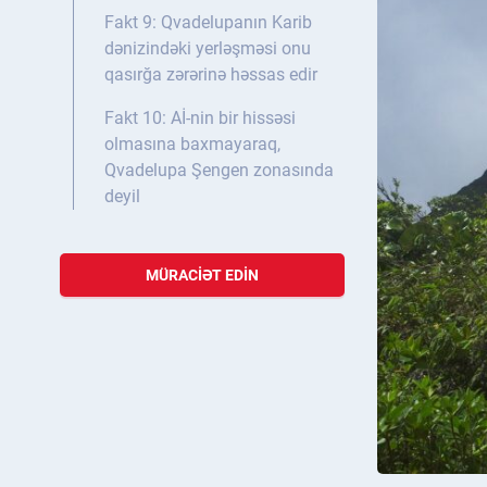
Fakt 9: Qvadelupanın Karib
dənizindəki yerləşməsi onu
qasırğa zərərinə həssas edir
Fakt 10: Aİ-nin bir hissəsi
olmasına baxmayaraq,
Qvadelupa Şengen zonasında
deyil
MÜRACIƏT EDIN