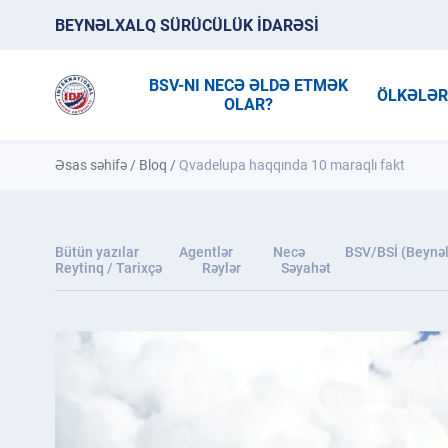
BEYNƏLXALQ SÜRÜCÜLÜK İDARƏSİ
BSV-NI NECƏ ƏLDƏ ETMƏK
ÖLKƏLƏ
OLAR?
Əsas səhifə
/
Bloq
/
Qvadelupa haqqında 10 maraqlı fakt
Bütün yazılar
Agentlər
Necə
BSV/BSİ (Beynəl
Reytinq / Tarixçə
Rəylər
Səyahət