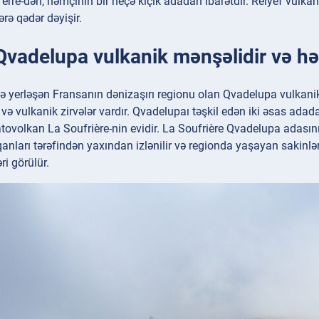
erre-dən, həmçinin bir neçə kiçik adadan ibarətdir. Relyef vulkan
ərə qədər dəyişir.
Qvadelupa vulkanik mənşəlidir və həl
ə yerləşən Fransanın dənizaşırı regionu olan Qvadelupa vulkanik l
 və vulkanik zirvələr vardır. Qvadelupaı təşkil edən iki əsas ada
atovolkan La Soufrière-nin evidir. La Soufrière Qvadelupa adasın
anları tərəfindən yaxından izlənilir və regionda yaşayan sakinlər
ri görülür.