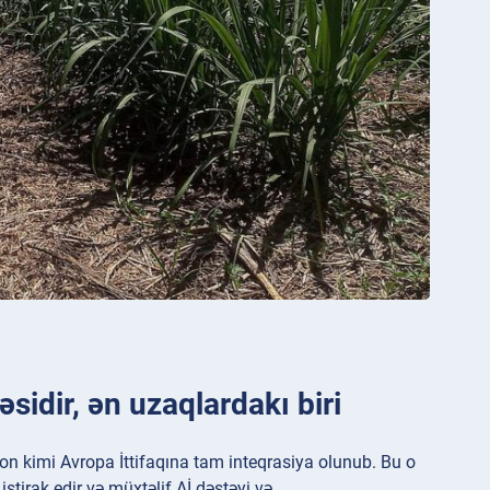
əsidir, ən uzaqlardakı biri
ion kimi Avropa İttifaqına tam inteqrasiya olunub. Bu o
ştirak edir və müxtəlif Aİ dəstəyi və