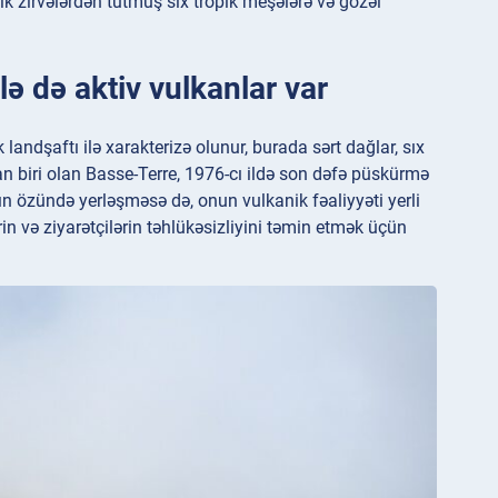
ik zirvələrdən tutmuş sıx tropik meşələrə və gözəl
ə də aktiv vulkanlar var
andşaftı ilə xarakterizə olunur, burada sərt dağlar, sıx
dan biri olan Basse-Terre, 1976-cı ildə son dəfə püskürmə
ın özündə yerləşməsə də, onun vulkanik fəaliyyəti yerli
in və ziyarətçilərin təhlükəsizliyini təmin etmək üçün