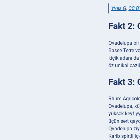
Yves G
,
CC B
Fakt 2: 
Qvadelupa bir n
Basse-Terre və
kiçik adanı da
öz unikal cazibə
Fakt 3:
Rhum Agricole 
Qvadelupa, xüs
yüksək keyfiyy
üçün sərt qayd
Qvadelupa ziya
Karib spirtli i