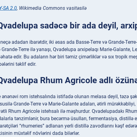
Y-SA 2.0
, Wikimedia Commons vasitəsilə
Qvadelupa sadəcə bir ada deyil, arxi
eçə adadan ibarətdir, iki əsas ada Basse-Terre və Grande-Terre-dir
 Grande-Terre ilə yanaşı, Qvadelupa arxipelaqı Marie-Galante, Le
 əhatə edir. Bu adaların hər biri təmiz çimərliklər və sıx tropik m
lərini təklif edir.
 Qvadelupa Rhum Agricole adlı özün
ənənəvi rom istehsalında istifadə olunan melasa deyil, təzə şə
usilə Grande-Terre və Marie-Galante adaları, ətirli mürəkkəbliyi, 
ətli Rhum Agricole istehsalı ilə məşhurdur. Qvadelupadakı Rhum A
alarla tənzimlənir, bura becərmə üsulları, fermentasiya, distillə 
rətçiləri “rhumeries” adlanan yerli distillə zavodlarını kəşf edə
çkisinin müxtəlif növlərini dada bilərlər.