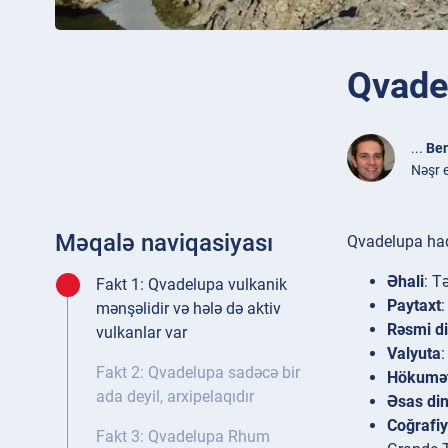
Qvade
...
Ben
Nəşr 
Məqalə naviqasiyası
Qvadelupa haq
Əhali
: T
Fakt 1: Qvadelupa vulkanik
Paytaxt
:
mənşəlidir və hələ də aktiv
Rəsmi di
vulkanlar var
Valyuta
:
Fakt 2: Qvadelupa sadəcə bir
Hökumə
ada deyil, arxipelaqıdır
Əsas di
Coğrafi
Fakt 3: Qvadelupa Rhum