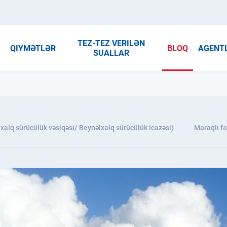
TEZ-TEZ VERILƏN
R
QIYMƏTLƏR
BLOQ
AGENT
SUALLAR
xalq sürücülük vəsiqəsi/ Beynəlxalq sürücülük icazəsi)
Maraqlı fa