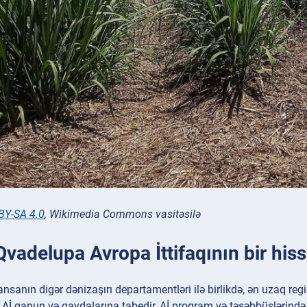
BY-SA 4.0
, Wikimedia Commons vasitəsilə
Qvadelupa Avropa İttifaqının bir hiss
nsanın digər dənizaşırı departamentləri ilə birlikdə, ən uzaq reg
, Aİ qanun və qaydalarına tabedir, Aİ proqram və təşəbbüslərində i