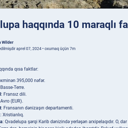
lupa haqqında 10 maraqlı fa
 Wilder
edilmişdir aprel 07, 2024 • oxumaq üçün 7m
qında qısa faktlar:
əxminən 395,000 nəfər.
 Basse-Terre.
l
: Fransız dili.
 Avro (EUR).
t
: Fransanın dənizaşırı departamenti.
n
: Xristianlıq.
ya
: Qvadelupa şərqi Karib dənizində yerləşən arxipelaqıdır. O, dar