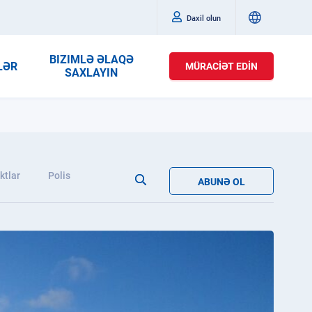
Daxil olun
BIZIMLƏ ƏLAQƏ
LƏR
MÜRACIƏT EDIN
SAXLAYIN
ktlar
Polis
ABUNƏ OL