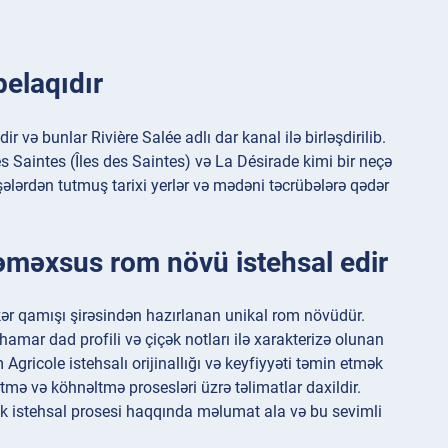
pelaqıdır
 və bunlar Rivière Salée adlı dar kanal ilə birləşdirilib.
s Saintes (Îles des Saintes) və La Désirade kimi bir neçə
eşələrdən tutmuş tarixi yerlər və mədəni təcrübələrə qədər
əməxsus rom növü istehsal edir
kər qamışı şirəsindən hazırlanan unikal rom növüdür.
hamar dad profili və çiçək notları ilə xarakterizə olunan
gricole istehsalı orijinallığı və keyfiyyəti təmin etmək
etmə və köhnəltmə prosesləri üzrə təlimatlar daxildir.
rək istehsal prosesi haqqında məlumat ala və bu sevimli