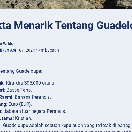
kta Menarik Tentang Guade
n Wilder
bitkan April 07, 2024 • 7m bacaan
tentang Guadeloupe:
uk
: Kira-kira 395,000 orang.
ri
: Basse-Terre.
Rasmi
: Bahasa Perancis.
ang
: Euro (EUR).
n
: Jabatan luar negara Perancis.
Utama
: Kristian.
i
: Guadeloupe adalah sebuah kepulauan yang terletak di bahagia