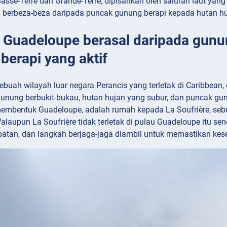
asse-Terre dan Grande-Terre, dipisahkan oleh saluran laut yang
berbeza-beza daripada puncak gunung berapi kepada hutan hu
: Guadeloupe berasal daripada gunu
berapi yang aktif
ebuah wilayah luar negara Perancis yang terletak di Caribbean,
nung berbukit-bukau, hutan hujan yang subur, dan puncak gunu
mbentuk Guadeloupe, adalah rumah kepada La Soufrière, sebua
laupun La Soufrière tidak terletak di pulau Guadeloupe itu send
atan, dan langkah berjaga-jaga diambil untuk memastikan kes