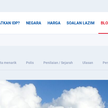
TKAN IDP?
NEGARA
HARGA
SOALAN LAZIM
BL
ta menarik
Polis
Penilaian / Sejarah
Ulasan
Per