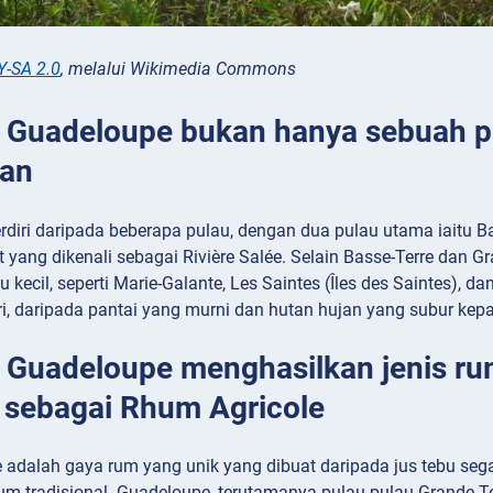
Y-SA 2.0
, melalui Wikimedia Commons
: Guadeloupe bukan hanya sebuah pu
uan
rdiri daripada beberapa pulau, dengan dua pulau utama iaitu B
t yang dikenali sebagai Rivière Salée. Selain Basse-Terre dan
 kecil, seperti Marie-Galante, Les Saintes (Îles des Saintes), d
ri, daripada pantai yang murni dan hutan hujan yang subur ke
: Guadeloupe menghasilkan jenis rum 
i sebagai Rhum Agricole
 adalah gaya rum yang unik yang dibuat daripada jus tebu se
um tradisional. Guadeloupe, terutamanya pulau-pulau Grande-Te