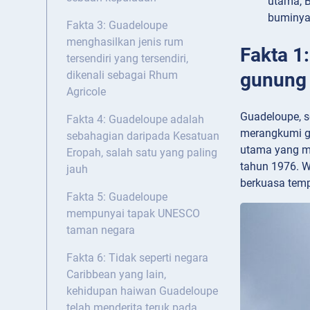
utama, B
buminya 
Fakta 3: Guadeloupe
menghasilkan jenis rum
Fakta 1
tersendiri yang tersendiri,
gunung 
dikenali sebagai Rhum
Agricole
Guadeloupe, s
Fakta 4: Guadeloupe adalah
merangkumi gu
sebahagian daripada Kesatuan
utama yang me
Eropah, salah satu yang paling
tahun 1976. Wa
jauh
berkuasa temp
Fakta 5: Guadeloupe
mempunyai tapak UNESCO
taman negara
Fakta 6: Tidak seperti negara
Caribbean yang lain,
kehidupan haiwan Guadeloupe
telah menderita teruk pada