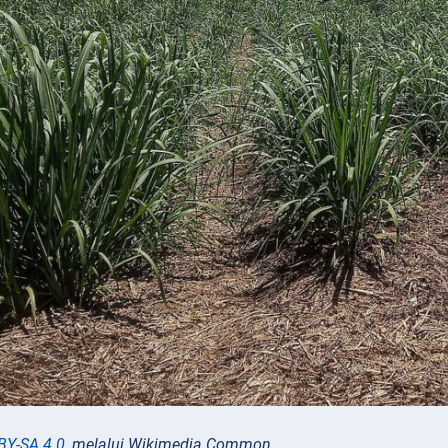
BY-SA 4.0
, melalui Wikimedia Common