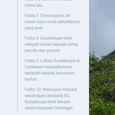
masa lalu
Fakta 7: Dunia bawah air
masih kaya untuk penyelaman
yang baik
Fakta 8: Guadeloupe telah
menjadi rumah kepada ramai
penulis dan penyair
Fakta 9: Lokasi Guadeloupe di
Caribbean menjadikannya
terdedah kepada kerosakan
taufan
Fakta 10: Walaupun menjadi
sebahagian daripada EU,
Guadeloupe tidak berada
dalam kawasan Schengen