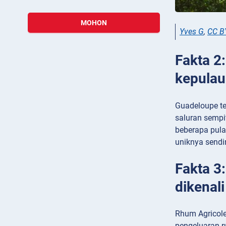
MOHON
Yves G
,
CC B
Fakta 2
kepula
Guadeloupe te
saluran sempi
beberapa pulau
uniknya sendi
Fakta 3
dikenal
Rhum Agricole
pengeluaran r