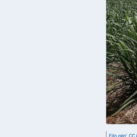
Filo gèn’
,
CC 