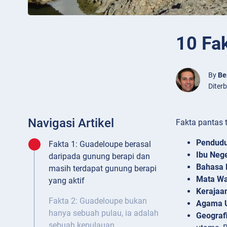
10 Fa
By
Be
Diter
Navigasi Artikel
Fakta pantas 
Pendud
Fakta 1: Guadeloupe berasal
Ibu Nege
daripada gunung berapi dan
Bahasa 
masih terdapat gunung berapi
Mata W
yang aktif
Kerajaa
Fakta 2: Guadeloupe bukan
Agama 
hanya sebuah pulau, ia adalah
Geograf
sebuah kepulauan