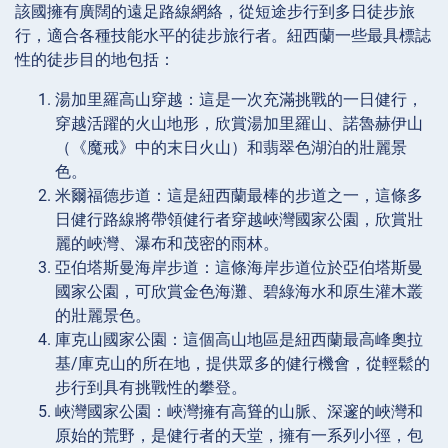
該國擁有廣闊的遠足路線網絡，從短途步行到多日徒步旅
行，適合各種技能水平的徒步旅行者。紐西蘭一些最具標誌
性的徒步目的地包括：
湯加里羅高山穿越：這是一次充滿挑戰的一日健行，
穿越活躍的火山地形，欣賞湯加里羅山、諾魯赫伊山
（《魔戒》中的末日火山）和翡翠色湖泊的壯麗景
色。
米爾福德步道：這是紐西蘭最棒的步道之一，這條多
日健行路線將帶領健行者穿越峽灣國家公園，欣賞壯
麗的峽灣、瀑布和茂密的雨林。
亞伯塔斯曼海岸步道：這條海岸步道位於亞伯塔斯曼
國家公園，可欣賞金色海灘、碧綠海水和原生灌木叢
的壯麗景色。
庫克山國家公園：這個高山地區是紐西蘭最高峰奧拉
基/庫克山的所在地，提供眾多的健行機會，從輕鬆的
步行到具有挑戰性的攀登。
峽灣國家公園：峽灣擁有高聳的山脈、深邃的峽灣和
原始的荒野，是健行者的天堂，擁有一系列小徑，包