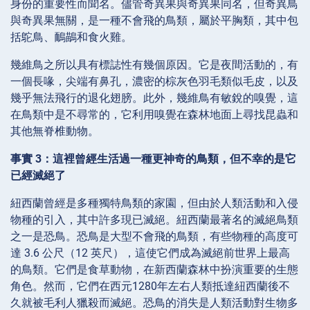
身份的重要性而聞名。儘管奇異果與奇異果同名，但奇異鳥
與奇異果無關，是一種不會飛的鳥類，屬於平胸類，其中包
括鴕鳥、鴯鶓和食火雞。
幾維鳥之所以具有標誌性有幾個原因。它是夜間活動的，有
一個長喙，尖端有鼻孔，濃密的棕灰色羽毛類似毛皮，以及
幾乎無法飛行的退化翅膀。此外，幾維鳥有敏銳的嗅覺，這
在鳥類中是不尋常的，它利用嗅覺在森林地面上尋找昆蟲和
其他無脊椎動物。
事實 3：這裡曾經生活過一種更神奇的鳥類，但不幸的是它
已經滅絕了
紐西蘭曾經是多種獨特鳥類的家園，但由於人類活動和入侵
物種的引入，其中許多現已滅絕。紐西蘭最著名的滅絕鳥類
之一是恐鳥。恐鳥是大型不會飛的鳥類，有些物種的高度可
達 3.6 公尺（12 英尺），這使它們成為滅絕前世界上最高
的鳥類。它們是食草動物，在新西蘭森林中扮演重要的生態
角色。然而，它們在西元1280年左右人類抵達紐西蘭後不
久就被毛利人獵殺而滅絕。恐鳥的消失是人類活動對生物多