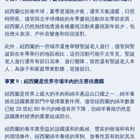
紐西蘭位於南半球，夏季度過除夕夜，通常天氣溫暖，日照
時間長。儘管與北半球傳統的冬季慶祝活動存在季節差異，
紐西蘭人仍然熱情地透過各種慶祝活動來慶祝新年前夕，包
括煙火表演、戶外音樂會和街頭派對。
此外，紐西蘭的一些城市還會舉辦聖誕老人遊行，儘管與聖
誕節在冬季舉行的地區相比，這些活動可能不太常見。聖誕
老人遊行通常有節日花車、遊行樂隊，當然還有聖誕老人本
人，為孩子和家庭帶來歡樂，迎接節日。
事實 9：紐西蘭是世界市場羊肉的主要供應國
紐西蘭是世界上最大的羊肉和綿羊產品出口國之一，綿羊養
殖在該國農業部門中發揮重要作用。儘管紐西蘭的綿羊數量
已較 20 世紀 80 年代的峰值有所下降，但綿羊養殖仍然是
該國農村經濟的重要組成部分。
紐西蘭的養羊業受益於該國溫和的氣候、豐富的牧場和有利
的環境條件。紐西蘭綿羊養殖的草飼、放養性質有助於其羔