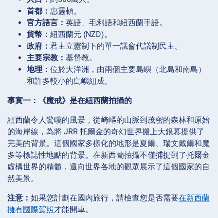
首都：
惠靈頓。
官方語言：
英語、毛利語和紐西蘭手語。
貨幣：
紐西蘭元 (NZD)。
政府：
君主立憲制下的單一議會代議制民主。
主要宗教：
基督教。
地理：
位於大洋洲，由兩個主要島嶼（北島和南島）
和許多較小的島嶼組成。
事實一：《魔戒》是在紐西蘭拍攝的
紐西蘭令人驚嘆的風景，從崎嶇的山脈到茂密的森林和原始
的海岸線，為將 JRR 托爾金的奇幻世界搬上大銀幕提供了
完美的背景。這個國家多樣化的地形是夏爾、瑞文戴爾和魔
多等標誌性地點的背景。在新西蘭拍攝不僅捕捉到了托爾金
虛構世界的精髓，還向世界各地的觀眾展示了這個國家的自
然美景。
注意：
如果您計劃在國內旅行，請檢查您是否需要
在新西蘭
擁有國際駕照
才能開車。