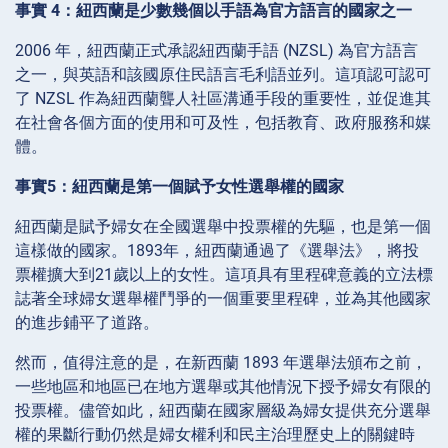
事實 4：紐西蘭是少數幾個以手語為官方語言的國家之一
2006 年，紐西蘭正式承認紐西蘭手語 (NZSL) 為官方語言
之一，與英語和該國原住民語言毛利語並列。這項認可認可
了 NZSL 作為紐西蘭聾人社區溝通手段的重要性，並促進其
在社會各個方面的使用和可及性，包括教育、政府服務和媒
體。
事實5：紐西蘭是第一個賦予女性選舉權的國家
紐西蘭是賦予婦女在全國選舉中投票權的先驅，也是第一個
這樣做的國家。1893年，紐西蘭通過了《選舉法》，將投
票權擴大到21歲以上的女性。這項具有里程碑意義的立法標
誌著全球婦女選舉權鬥爭的一個重要里程碑，並為其他國家
的進步鋪平了道路。
然而，值得注意的是，在新西蘭 1893 年選舉法頒布之前，
一些地區和地區已在地方選舉或其他情況下授予婦女有限的
投票權。儘管如此，紐西蘭在國家層級為婦女提供充分選舉
權的果斷行動仍然是婦女權利和民主治理歷史上的關鍵時