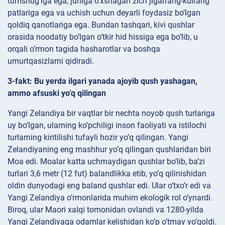
tumshug’iga ega, juniga o’xshagan zich jigarrang-kulrang
patlariga ega va uchish uchun deyarli foydasiz bo’lgan
qoldiq qanotlariga ega. Bundan tashqari, kivi qushlar
orasida noodatiy bo’lgan o’tkir hid hissiga ega bo’lib, u
orqali o’rmon tagida hasharotlar va boshqa
umurtqasizlarni qidiradi.
3-fakt: Bu yerda ilgari yanada ajoyib qush yashagan,
ammo afsuski yo’q qilingan
Yangi Zelandiya bir vaqtlar bir nechta noyob qush turlariga
uy bo’lgan, ularning ko’pchiligi inson faoliyati va istilochi
turlarning kiritilishi tufayli hozir yo’q qilingan. Yangi
Zelandiyaning eng mashhur yo’q qilingan qushlaridan biri
Moa edi. Moalar katta uchmaydigan qushlar bo’lib, ba’zi
turlari 3,6 metr (12 fut) balandlikka etib, yo’q qilinishidan
oldin dunyodagi eng baland qushlar edi. Ular o’txo’r edi va
Yangi Zelandiya o’rmonlarida muhim ekologik rol o’ynardi.
Biroq, ular Maori xalqi tomonidan ovlandi va 1280-yilda
Yangi Zelandiyaga odamlar kelishidan ko’p o’tmay yo’qoldi.