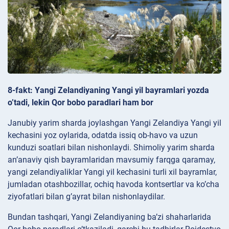
8-fakt: Yangi Zelandiyaning Yangi yil bayramlari yozda
o’tadi, lekin Qor bobo paradlari ham bor
Janubiy yarim sharda joylashgan Yangi Zelandiya Yangi yil
kechasini yoz oylarida, odatda issiq ob-havo va uzun
kunduzi soatlari bilan nishonlaydi. Shimoliy yarim sharda
an’anaviy qish bayramlaridan mavsumiy farqga qaramay,
yangi zelandiyaliklar Yangi yil kechasini turli xil bayramlar,
jumladan otashbozillar, ochiq havoda kontsertlar va ko’cha
ziyofatlari bilan g’ayrat bilan nishonlaydilar.
Bundan tashqari, Yangi Zelandiyaning ba’zi shaharlarida