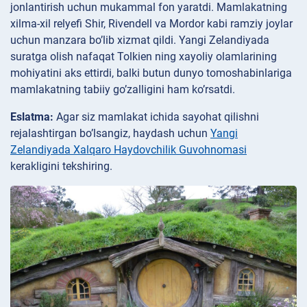
jonlantirish uchun mukammal fon yaratdi. Mamlakatning
xilma-xil relyefi Shir, Rivendell va Mordor kabi ramziy joylar
uchun manzara bo’lib xizmat qildi. Yangi Zelandiyada
suratga olish nafaqat Tolkien ning xayoliy olamlarining
mohiyatini aks ettirdi, balki butun dunyo tomoshabinlariga
mamlakatning tabiiy go’zalligini ham ko’rsatdi.
Eslatma:
Agar siz mamlakat ichida sayohat qilishni
rejalashtirgan bo’lsangiz, haydash uchun
Yangi
Zelandiyada Xalqaro Haydovchilik Guvohnomasi
kerakligini tekshiring.