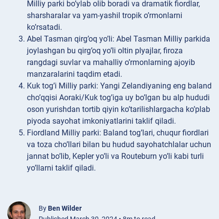
Milliy parki bo’ylab olib boradi va dramatik fiordlar,
sharsharalar va yam-yashil tropik o’rmonlarni
ko’rsatadi.
Abel Tasman qirg’oq yo’li: Abel Tasman Milliy parkida
joylashgan bu qirg’oq yo’li oltin plyajlar, firoza
rangdagi suvlar va mahalliy o’rmonlarning ajoyib
manzaralarini taqdim etadi.
Kuk tog’i Milliy parki: Yangi Zelandiyaning eng baland
cho’qqisi Aoraki/Kuk tog’iga uy bo’lgan bu alp hududi
oson yurishdan tortib qiyin ko’tarilishlargacha ko’plab
piyoda sayohat imkoniyatlarini taklif qiladi.
Fiordland Milliy parki: Baland tog’lari, chuqur fiordlari
va toza cho’llari bilan bu hudud sayohatchlalar uchun
jannat bo’lib, Kepler yo’li va Routeburn yo’li kabi turli
yo’llarni taklif qiladi.
By
Ben Wilder
Published March 30, 2024 • 8m to read