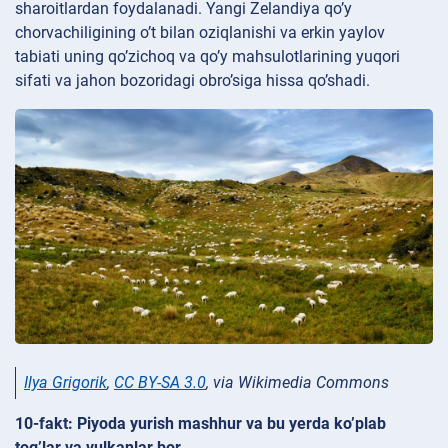
sharoitlardan foydalanadi. Yangi Zelandiya qo’y
chorvachiligining o’t bilan oziqlanishi va erkin yaylov
tabiati uning qo’zichoq va qo’y mahsulotlarining yuqori
sifati va jahon bozoridagi obro’siga hissa qo’shadi.
Ilya Grigorik
,
CC BY-SA 3.0
, via Wikimedia Commons
10-fakt: Piyoda yurish mashhur va bu yerda ko’plab
tog’lar va vulkanlar bor