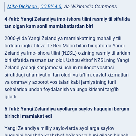
Mike Dickison
,
CC BY 4.0
, via Wikimedia Commons
4-fakt: Yangi Zelandiya imo-ishora tilini rasmiy til sifatida
tan olgan kam sonli mamlakatlardan biri
2006-yilda Yangi Zelandiya mamlakatning mahalliy tili
bo’lgan ingliz tili va Te Reo Maori bilan bir qatorda Yangi
Zelandiya Imo-ishora tilini (NZSL) o’zining rasmiy tillaridan
biri sifatida rasman tan oldi. Ushbu e’tirof NZSLning Yangi
Zelandiyadagi Kar jamoasi uchun muloqot vositasi
sifatidagi ahamiyatini tan oladi va ta’lim, davlat xizmatlari
va ommaviy axborot vositalari kabi jamiyatning turli
sohalarida undan foydalanish va unga kirishni targ’ib
qiladi.
5-fakt: Yangi Zelandiya ayollarga saylov huquqini bergan
birinchi mamlakat edi
Yangi Zelandiya milliy saylovlarda ayollarga saylov
huquqini berishda kashshof bo’lgan va buni qilgan birinchi