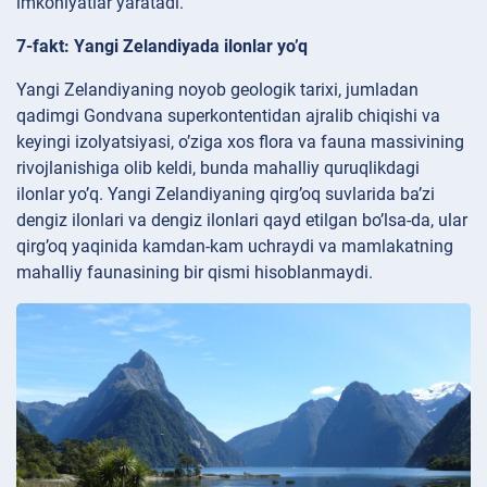
imkoniyatlar yaratadi.
7-fakt: Yangi Zelandiyada ilonlar yo’q
Yangi Zelandiyaning noyob geologik tarixi, jumladan
qadimgi Gondvana superkontentidan ajralib chiqishi va
keyingi izolyatsiyasi, o’ziga xos flora va fauna massivining
rivojlanishiga olib keldi, bunda mahalliy quruqlikdagi
ilonlar yo’q. Yangi Zelandiyaning qirg’oq suvlarida ba’zi
dengiz ilonlari va dengiz ilonlari qayd etilgan bo’lsa-da, ular
qirg’oq yaqinida kamdan-kam uchraydi va mamlakatning
mahalliy faunasining bir qismi hisoblanmaydi.