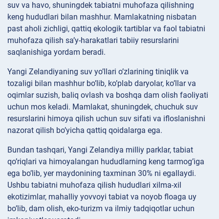
suv va havo, shuningdek tabiatni muhofaza qilishning
keng hududlari bilan mashhur. Mamlakatning nisbatan
past aholi zichligi, qattiq ekologik tartiblar va faol tabiatni
muhofaza qilish sa’y-harakatlari tabiiy resurslarini
saqlanishiga yordam beradi.
Yangi Zelandiyaning suv yo’llari o’zlarining tiniqlik va
tozaligi bilan mashhur bo’lib, ko’plab daryolar, ko’llar va
oqimlar suzish, baliq ovlash va boshqa dam olish faoliyati
uchun mos keladi. Mamlakat, shuningdek, chuchuk suv
resurslarini himoya qilish uchun suv sifati va ifloslanishni
nazorat qilish bo’yicha qattiq qoidalarga ega.
Bundan tashqari, Yangi Zelandiya milliy parklar, tabiat
qo’riqlari va himoyalangan hududlarning keng tarmog’iga
ega bo’lib, yer maydonining taxminan 30% ni egallaydi.
Ushbu tabiatni muhofaza qilish hududlari xilma-xil
ekotizimlar, mahalliy yovvoyi tabiat va noyob floaga uy
bo’lib, dam olish, eko-turizm va ilmiy tadqiqotlar uchun