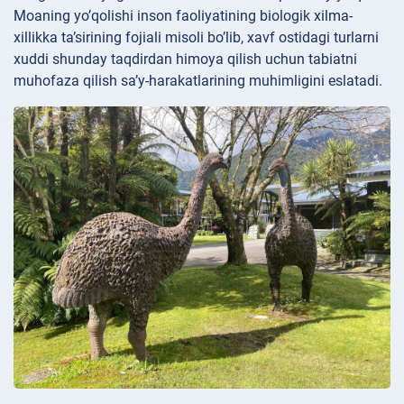
Moaning yo’qolishi inson faoliyatining biologik xilma-
xillikka ta’sirining fojiali misoli bo’lib, xavf ostidagi turlarni
xuddi shunday taqdirdan himoya qilish uchun tabiatni
muhofaza qilish sa’y-harakatlarining muhimligini eslatadi.