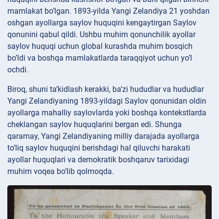
mamlakat bo’lgan. 1893-yilda Yangi Zelandiya 21 yoshdan
oshgan ayollarga saylov huquqini kengaytirgan Saylov
qonunini qabul qildi. Ushbu muhim qonunchilik ayollar
saylov huquqi uchun global kurashda muhim bosqich
bo’ldi va boshqa mamlakatlarda taraqqiyot uchun yo’l
ochdi.
Biroq, shuni ta’kidlash kerakki, ba’zi hududlar va hududlar
Yangi Zelandiyaning 1893-yildagi Saylov qonunidan oldin
ayollarga mahalliy saylovlarda yoki boshqa kontekstlarda
cheklangan saylov huquqlarini bergan edi. Shunga
qaramay, Yangi Zelandiyaning milliy darajada ayollarga
to’liq saylov huquqini berishdagi hal qiluvchi harakati
ayollar huquqlari va demokratik boshqaruv tarixidagi
muhim voqea bo’lib qolmoqda.