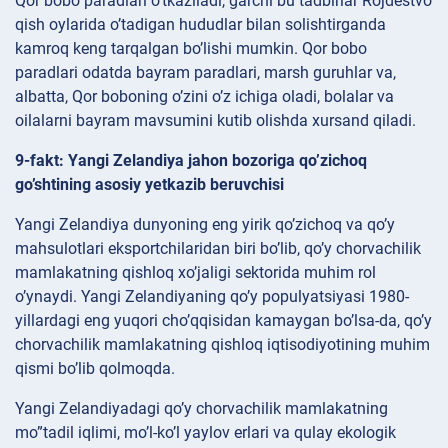
Qor bobo paradlari o’tkaziladi, garchi bu tadbirlar Rojdestvo
qish oylarida o’tadigan hududlar bilan solishtirganda
kamroq keng tarqalgan bo’lishi mumkin. Qor bobo
paradlari odatda bayram paradlari, marsh guruhlar va,
albatta, Qor boboning o’zini o’z ichiga oladi, bolalar va
oilalarni bayram mavsumini kutib olishda xursand qiladi.
9-fakt: Yangi Zelandiya jahon bozoriga qo’zichoq
go’shtining asosiy yetkazib beruvchisi
Yangi Zelandiya dunyoning eng yirik qo’zichoq va qo’y
mahsulotlari eksportchilari­dan biri bo’lib, qo’y chorvachilik
mamlakatning qishloq xo’jaligi sektorida muhim rol
o’ynaydi. Yangi Zelandiyaning qo’y populyatsiyasi 1980-
yillardagi eng yuqori cho’qqisidan kamaygan bo’lsa-da, qo’y
chorvachilik mamlakatning qishloq iqtisodiyotining muhim
qismi bo’lib qolmoqda.
Yangi Zelandiyadagi qo’y chorvachilik mamlakatning
mo”tadil iqlimi, mo’l-ko’l yaylov erlari va qulay ekologik