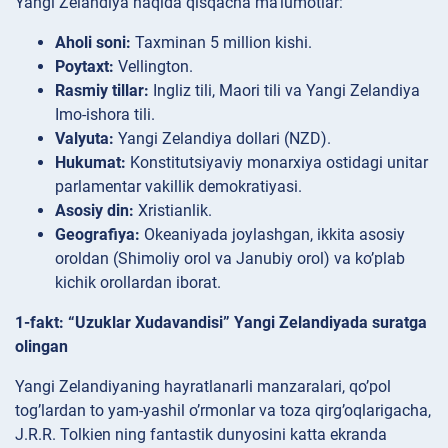
Yangi Zelandiya haqida qisqacha ma’lumotlar:
Aholi soni:
Taxminan 5 million kishi.
Poytaxt:
Vellington.
Rasmiy tillar:
Ingliz tili, Maori tili va Yangi Zelandiya
Imo-ishora tili.
Valyuta:
Yangi Zelandiya dollari (NZD).
Hukumat:
Konstitutsiyaviy monarxiya ostidagi unitar
parlamentar vakillik demokratiyasi.
Asosiy din:
Xristianlik.
Geografiya:
Okeaniyada joylashgan, ikkita asosiy
oroldan (Shimoliy orol va Janubiy orol) va ko’plab
kichik orollardan iborat.
1-fakt: “Uzuklar Xudavandisi” Yangi Zelandiyada suratga
olingan
Yangi Zelandiyaning hayratlanarli manzaralari, qo’pol
tog’lardan to yam-yashil o’rmonlar va toza qirg’oqlarigacha,
J.R.R. Tolkien ning fantastik dunyosini katta ekranda