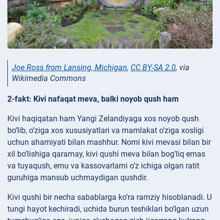
Joe Ross from Lansing, Michigan
,
CC BY-SA 2.0
, via
Wikimedia Commons
2-fakt: Kivi nafaqat meva, balki noyob qush ham
Kivi haqiqatan ham Yangi Zelandiyaga xos noyob qush
bo’lib, o’ziga xos xususiyatlari va mamlakat o’ziga xosligi
uchun ahamiyati bilan mashhur. Nomi kivi mevasi bilan bir
xil bo’lishiga qaramay, kivi qushi meva bilan bog’liq emas
va tuyaqush, emu va kassovarlarni o’z ichiga olgan ratit
guruhiga mansub uchmaydigan qushdir.
Kivi qushi bir necha sabablarga ko’ra ramziy hisoblanadi. U
tungi hayot kechiradi, uchida burun teshiklari bo’lgan uzun