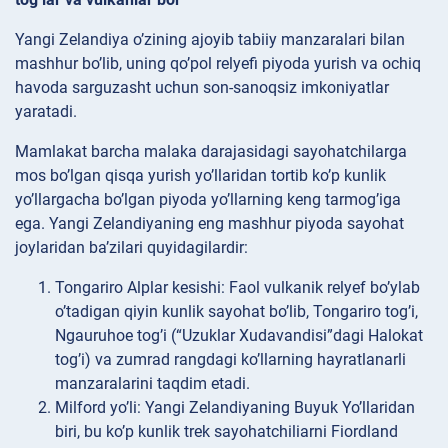
Yangi Zelandiya o’zining ajoyib tabiiy manzaralari bilan
mashhur bo’lib, uning qo’pol relyefi piyoda yurish va ochiq
havoda sarguzasht uchun son-sanoqsiz imkoniyatlar
yaratadi.
Mamlakat barcha malaka darajasidagi sayohatchilarga
mos bo’lgan qisqa yurish yo’llaridan tortib ko’p kunlik
yo’llargacha bo’lgan piyoda yo’llarning keng tarmog’iga
ega. Yangi Zelandiyaning eng mashhur piyoda sayohat
joylaridan ba’zilari quyidagilardir:
Tongariro Alplar kesishi: Faol vulkanik relyef bo’ylab
o’tadigan qiyin kunlik sayohat bo’lib, Tongariro tog’i,
Ngauruhoe tog’i (“Uzuklar Xudavandisi”dagi Halokat
tog’i) va zumrad rangdagi ko’llarning hayratlanarli
manzaralarini taqdim etadi.
Milford yo’li: Yangi Zelandiyaning Buyuk Yo’llaridan
biri, bu ko’p kunlik trek sayohatchiliarni Fiordland