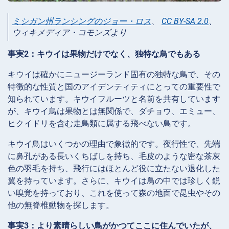
ミシガン州ランシングのジョー・ロス
、
CC BY-SA 2.0
、
ウィキメディア・コモンズより
事実2：キウイは果物だけでなく、独特な鳥でもある
キウイは確かにニュージーランド固有の独特な鳥で、その
特徴的な性質と国のアイデンティティにとっての重要性で
知られています。キウイフルーツと名前を共有しています
が、キウイ鳥は果物とは無関係で、ダチョウ、エミュー、
ヒクイドリを含む走鳥類に属する飛べない鳥です。
キウイ鳥はいくつかの理由で象徴的です。夜行性で、先端
に鼻孔がある長いくちばしを持ち、毛皮のような密な茶灰
色の羽毛を持ち、飛行にはほとんど役に立たない退化した
翼を持っています。さらに、キウイは鳥の中では珍しく鋭
い嗅覚を持っており、これを使って森の地面で昆虫やその
他の無脊椎動物を探します。
事実3：より素晴らしい鳥がかつてここに住んでいたが、