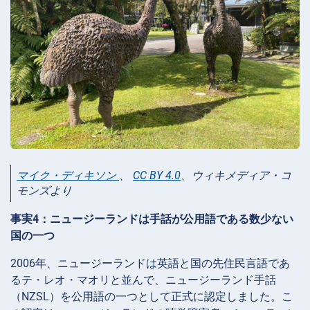
マイク・ディキソン
、
CC BY 4.0
、ウィキメディア・コ
モンズより
事実4：ニュージーランドは手話が公用語である数少ない
国の一つ
2006年、ニュージーランドは英語と国の先住民言語であ
るテ・レオ・マオリと並んで、ニュージーランド手話
（NZSL）を公用語の一つとして正式に認定しました。こ