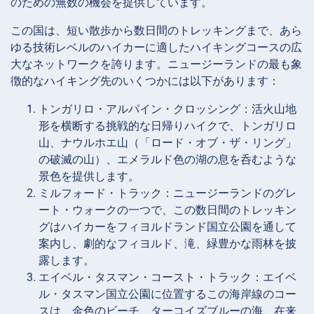
のための無数の機会を提供しています。
この国は、短い散歩から数日間のトレッキングまで、あら
ゆる技術レベルのハイカーに適したハイキングコースの広
大なネットワークを誇ります。ニュージーランドの最も象
徴的なハイキング先のいくつかには以下があります：
トンガリロ・アルパイン・クロッシング：活火山地
形を横断する挑戦的な日帰りハイクで、トンガリロ
山、ナウルホエ山（「ロード・オブ・ザ・リング」
の破滅の山）、エメラルド色の湖の息を呑むような
景色を提供します。
ミルフォード・トラック：ニュージーランドのグレ
ート・ウォークの一つで、この数日間のトレッキン
グはハイカーをフィヨルドランド国立公園を通して
案内し、劇的なフィヨルド、滝、緑豊かな雨林を披
露します。
エイベル・タスマン・コースト・トラック：エイベ
ル・タスマン国立公園に位置するこの海岸線のコー
スは、金色のビーチ、ターコイズブルーの海、在来