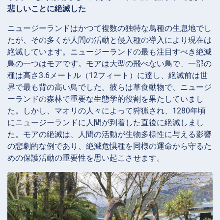
悲しいことに絶滅した
ニュージーランドはかつて複数の独特な鳥種の生息地でし
たが、その多くが人間の活動と侵入種の導入により現在は
絶滅しています。ニュージーランドの最も注目すべき絶滅
鳥の一つはモアです。モアは大型の飛べない鳥で、一部の
種は高さ3.6メートル（12フィート）に達し、絶滅前は世
界で最も背の高い鳥でした。彼らは草食動物で、ニュージ
ーランドの森林で重要な生態学的役割を果たしていまし
た。しかし、マオリの人々によって狩猟され、1280年頃
にニュージーランドに人間が到着した直後に絶滅しまし
た。モアの絶滅は、人間の活動が生物多様性に与える影響
の悲劇的な例であり、絶滅危惧種を同様の運命から守るた
めの保護活動の重要性を思い起こさせます。