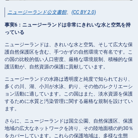
ニュージーランド公文書館
、
(CC BY 2.0)
事実6：ニュージーランドは非常にきれいな水と空気を持
っている
ニュージーランドは、きれいな水と空気、そして広大な保
護自然保護区を含む、手つかずの自然環境で有名です。こ
の国の比較的低い人口密度、厳格な環境規制、積極的な保
護活動が、自然資源の保護に貢献しています。
ニュージーランドの水路は透明度と純度で知られており、
多くの川、湖、小川が水泳、釣り、その他のレクリエーシ
ョン活動に適しています。この国はまた、淡水資源を保護
するために水質と汚染管理に関する厳格な規制を設けてい
ます。
さらに、ニュージーランドは国立公園、自然保護区、保護
地域の広大なネットワークを誇り、その陸地面積の約30％
をカバーしています。これらの保護地域は、多様な生態