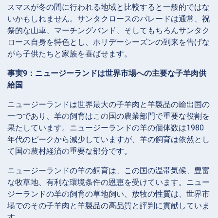
スマスが冬の間に行われる地域と比較すると一般的ではな
いかもしれません。サンタクロースのパレードは通常、祝
祭的な山車、マーチングバンド、そしてもちろんサンタク
ロース自身を特色とし、ホリデーシーズンの到来を告げな
がら子供たちと家族を喜ばせます。
事実9：ニュージーランドは世界市場への主要な子羊肉供
給国
ニュージーランドは世界最大の子羊肉と羊製品の輸出国の
一つであり、羊の飼育はこの国の農業部門で重要な役割を
果たしています。ニュージーランドの羊の個体数は1980
年代のピークから減少していますが、羊の飼育は依然とし
て国の農村経済の重要な部分です。
ニュージーランドの羊の飼育は、この国の温帯気候、豊富
な牧草地、有利な環境条件の恩恵を受けています。ニュー
ジーランドの羊の飼育の草地飼い、放牧の性質は、世界市
場でのその子羊肉と羊製品の高品質と評判に貢献していま
す。