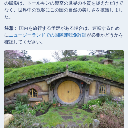
の撮影は、トールキンの架空の世界の本質を捉えただけで
なく、世界中の観客にこの国の自然の美しさを披露しまし
た。
注意：
国内を旅行する予定がある場合は、運転するため
に
ニュージーランドでの国際運転免許証
が必要かどうかを
確認してください。