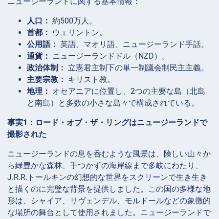
ニュージーランドに関する基本情報：
人口：
約500万人。
首都：
ウェリントン。
公用語：
英語、マオリ語、ニュージーランド手話。
通貨：
ニュージーランドドル（NZD）。
政治体制：
立憲君主制下の単一制議会制民主主義。
主要宗教：
キリスト教。
地理：
オセアニアに位置し、2つの主要な島（北島
と南島）と多数の小さな島々で構成されている。
事実1：ロード・オブ・ザ・リングはニュージーランドで
撮影された
ニュージーランドの息を呑むような風景は、険しい山々か
ら緑豊かな森林、手つかずの海岸線まで多岐にわたり、
J.R.R.トールキンの幻想的な世界をスクリーンで生き生き
と描くのに完璧な背景を提供しました。この国の多様な地
形は、シャイア、リヴェンデル、モルドールなどの象徴的
な場所の舞台として使用されました。ニュージーランドで