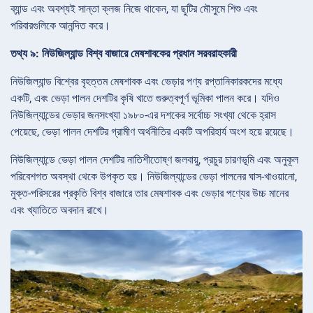
ব্যান্ড এবং অবশ্যই সান্তা ক্লজ নিজে থাকেন, যা ছুটির মৌসুমে শিশু এবং
পরিবারগুলিকে আনন্দিত করে।
তথ্য ৯: নিউজিল্যান্ড বিশ্ব বাজারে মেষশাবকের প্রধান সরবরাহকারী
নিউজিল্যান্ড বিশ্বের বৃহত্তম মেষশাবক এবং ভেড়ার পণ্য রপ্তানিকারকদের মধ্যে
একটি, এবং ভেড়া পালন দেশটির কৃষি খাতে গুরুত্বপূর্ণ ভূমিকা পালন করে। যদিও
নিউজিল্যান্ডের ভেড়ার জনসংখ্যা ১৯৮০-এর দশকের সর্বোচ্চ সংখ্যা থেকে হ্রাস
পেয়েছে, ভেড়া পালন দেশটির গ্রামীণ অর্থনীতির একটি অপরিহার্য অংশ হয়ে রয়েছে।
নিউজিল্যান্ডে ভেড়া পালন দেশটির নাতিশীতোষ্ণ জলবায়ু, প্রচুর চারণভূমি এবং অনুকূল
পরিবেশগত অবস্থা থেকে উপকৃত হয়। নিউজিল্যান্ডের ভেড়া পালনের ঘাস-খাওয়ানো,
মুক্ত-পরিসরের প্রকৃতি বিশ্ব বাজারে তার মেষশাবক এবং ভেড়ার পণ্যের উচ্চ মানের
এবং খ্যাতিতে অবদান রাখে।