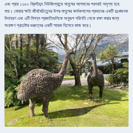
এবং প্রায় ১২৮০ খ্রিস্টাব্দে নিউজিল্যান্ডে মানুষের আগমনের পরপরই অদৃশ্য হয়ে
যায়। মোয়ার ক্ষতি জীববৈচিত্র্যের উপর মানুষের কার্যকলাপের প্রভাবের একটি দুঃখজনক
উদাহরণ এবং এটি বিপন্ন প্রজাতিগুলিকে অনুরূপ পরিণতি থেকে রক্ষা করার জন্য
সংরক্ষণ প্রচেষ্টার গুরুত্বের একটি স্মারক হিসেবে কাজ করে।