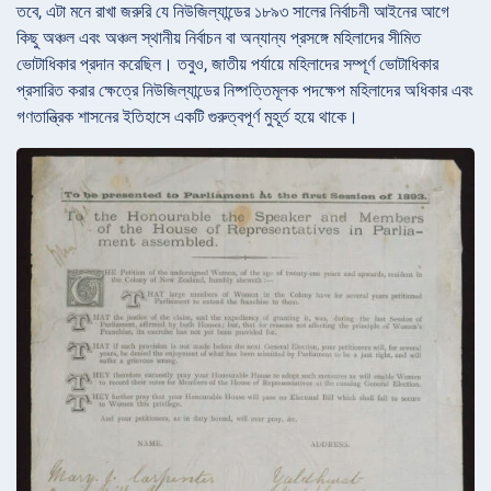
তবে, এটা মনে রাখা জরুরি যে নিউজিল্যান্ডের ১৮৯৩ সালের নির্বাচনী আইনের আগে
কিছু অঞ্চল এবং অঞ্চল স্থানীয় নির্বাচন বা অন্যান্য প্রসঙ্গে মহিলাদের সীমিত
ভোটাধিকার প্রদান করেছিল। তবুও, জাতীয় পর্যায়ে মহিলাদের সম্পূর্ণ ভোটাধিকার
প্রসারিত করার ক্ষেত্রে নিউজিল্যান্ডের নিষ্পত্তিমূলক পদক্ষেপ মহিলাদের অধিকার এবং
গণতান্ত্রিক শাসনের ইতিহাসে একটি গুরুত্বপূর্ণ মুহূর্ত হয়ে থাকে।