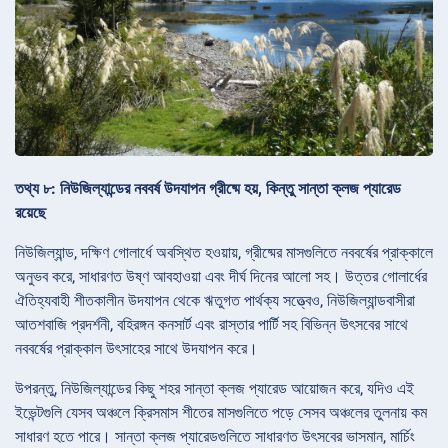
তথ্য ৮: নিউজিল্যান্ডের নববর্ষ উদযাপন গ্রীষ্মে হয়, কিন্তু সান্তা ক্লজ প্যারেড
রয়েছে
নিউজিল্যান্ড, দক্ষিণ গোলার্ধে অবস্থিত হওয়ায়, গ্রীষ্মের মাসগুলিতে নববর্ষের প্রাক্কালে
অনুভব করে, সাধারণত উষ্ণ আবহাওয়া এবং দীর্ঘ দিনের আলো সহ। উত্তর গোলার্ধের
ঐতিহ্যবাহী শীতকালীন উদযাপন থেকে ঋতুগত পার্থক্য সত্ত্বেও, নিউজিল্যান্ডবাসীরা
আতশবাজি প্রদর্শনী, বহিরঙ্গন কনসার্ট এবং রাস্তার পার্টি সহ বিভিন্ন উৎসবের সাথে
নববর্ষের প্রাক্কাল উৎসাহের সাথে উদযাপন করে।
উপরন্তু, নিউজিল্যান্ডের কিছু শহর সান্তা ক্লজ প্যারেড আয়োজন করে, যদিও এই
ইভেন্টগুলি যেসব অঞ্চলে ক্রিসমাস শীতের মাসগুলিতে পড়ে সেসব অঞ্চলের তুলনায় কম
সাধারণ হতে পারে। সান্তা ক্লজ প্যারেডগুলিতে সাধারণত উৎসবের ভাসমান, মার্চিং