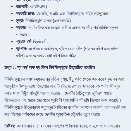
রাজধানী:
ওয়েলিংটন।
সরকারি ভাষা:
ইংরেজি, মাওরি, এবং নিউজিল্যান্ড সাইন ল্যাঙ্গুয়েজ।
মুদ্রা:
নিউজিল্যান্ড ডলার (এনজেডডি)।
সরকার:
সাংবিধানিক রাজতন্ত্রের অধীনে একক সংসদীয় প্রতিনিধিত্বমূলক
গণতন্ত্র।
প্রধান ধর্ম:
খ্রিস্টধর্ম।
ভূগোল:
ওশেনিয়ায় অবস্থিত, দুটি প্রধান দ্বীপ (উত্তর দ্বীপ এবং দক্ষিণ
দ্বীপ) এবং অসংখ্য ছোট দ্বীপ নিয়ে গঠিত।
তথ্য ১: দ্য লর্ড অফ দ্য রিংস নিউজিল্যান্ডে চিত্রায়িত হয়েছিল
নিউজিল্যান্ডের শ্বাসরুদ্ধকর প্রাকৃতিক দৃশ্য, উঁচু পর্বত থেকে শুরু করে সবুজ বন এবং
প্রাকৃতিক উপকূলরেখা, জে.আর.আর. টলকিনের কল্পনার জগতকে বড় পর্দায় জীবন্ত
করার জন্য নিখুঁত পটভূমি প্রদান করেছে। দেশটির বৈচিত্র্যময় ভূমিরূপ শায়ার,
রিভেনডেল এবং মরডোরের মতো প্রতিকী স্থানগুলির পটভূমি হিসেবে কাজ করেছে।
নিউজিল্যান্ডে চিত্রগ্রহণ শুধুমাত্র টলকিনের কাল্পনিক অঞ্চলের সারমর্ম ধারণ করেনি বরং
সারা বিশ্বের দর্শকদের কাছে দেশটির প্রাকৃতিক সৌন্দর্যও তুলে ধরেছে।
দ্রষ্টব্য:
আপনি যদি দেশের মধ্যে ভ্রমণের পরিকল্পনা করেন, তাহলে গাড়ি চালানোর