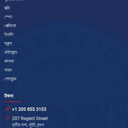
মাল্টা
স্পেন
মেক্সিকো
ইতালি
ফ্রান্স
থাইল্যান্ড
কানাডা
ভারত
পোল্যান্ড
ঠিকানা
+1 205 855 3153
207 Regent Street
তৃতীয় তলা, সুইট, লন্ডন