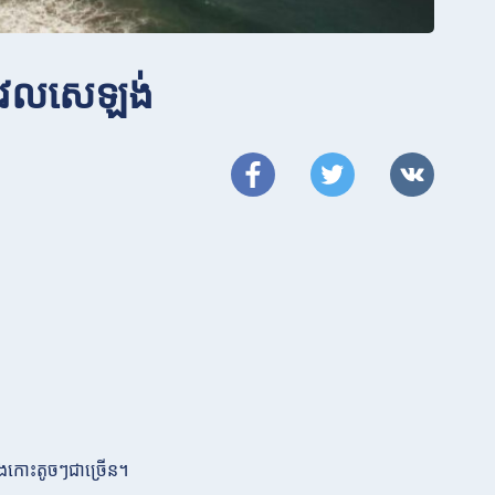
នូវែលសេឡង់
និងកោះតូចៗជាច្រើន។