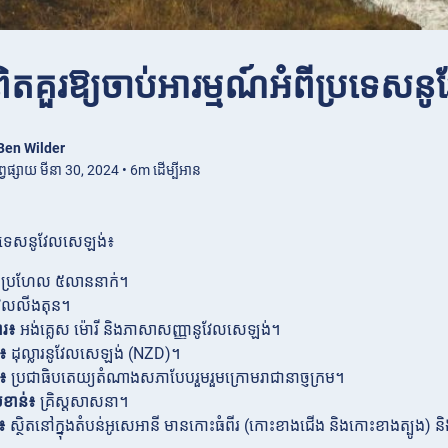
ិតគួរឱ្យចាប់អារម្មណ៍អំពីប្រទេស
Ben Wilder
ព្វផ្សាយ មីនា 30, 2024 • 6m ដើម្បីអាន
ីប្រទេសនូវែលសេឡង់៖
ប្រហែល ៥លាននាក់។
ែលលីងតុន។
ារ៖
អង់គ្លេស ម៉ោរី និងភាសាសញ្ញានូវែលសេឡង់។
ណ៖
ដុល្លារនូវែលសេឡង់ (NZD)។
ល៖
ប្រជាធិបតេយ្យតំណាងសភាបែបរួមរួមក្រោមរាជានាច្ញក្រម។
ខាន់៖
គ្រិស្តសាសនា។
រ៖
ស្ថិតនៅក្នុងតំបន់អូសេអានី មានកោះធំពីរ (កោះខាងជើង និងកោះខាងត្បូង) 