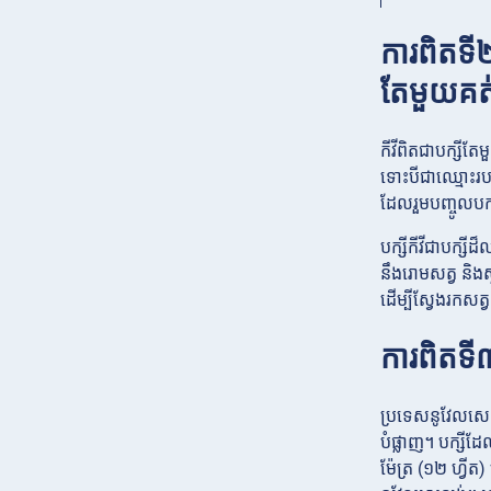
ការពិតទី២
តែមួយគត
កីវីពិតជាបក្ស
ទោះបីជាឈ្មោះរបស
ដែលរួមបញ្ចូលបក្ស
បក្សីកីវីជាបក្ស
នឹងរោមសត្វ និងស
ដើម្បីស្វែងរកសត្
ការពិតទី៣
ប្រទេសនូវែលសេឡ
បំផ្លាញ។ បក្សី
ម៉ែត្រ (១២ ហ្វីត