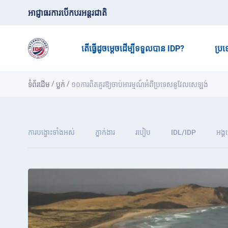
អាជ្ញាធរការបើកបរអន្តរជាតិ
តើធ្វើដូចម្តេចដើម្បីទទួលបាន IDP?
ប្រ
/
/
ទំព័រដើម
ប្លក់
១០ការពិតគួរឱ្យចាប់អារម្មណ៍អំពីប្រទេសនូវែលសេឡង់
ការបង្ហោះទាំងអស់
ភ្នាក់ងារ
របៀប
IDL/IDP
អង្គ