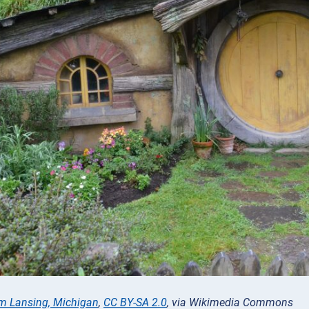
m Lansing, Michigan
,
CC BY-SA 2.0
, via Wikimedia Commons