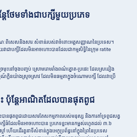
ុន្តែថែមទាំងជាបក្សីមួយប្រភេទ
ណៈពិសេសនិងសារៈសំខាន់របស់វាចំពោះអត្តសញ្ញាណនៃប្រទេស។
ើយវាជាបក្សីដែលមិនអាចហោះបានដែលជាកម្មសិទ្ធិនៃក្រុម ratite
្ធច្រមុះនៅចុងបញ្ចប់ ស្រោមរោមរាំងពណ៌ត្នោត-ប្រផេះ ដែលស្រដៀង
៍ក្លិនយ៉ាងស្រួចស្រាវ ដែលមិនធម្មតាក្នុងចំណោមបក្សី ដែលវាប្រើ
នេះ ប៉ុន្តែអាណិតដែលបានផុតពូជ
េះបានផុតពូជដោយសារតែសកម្មភាពរបស់មនុស្ស និងការគាំទ្រពូជសត្វ
ក្សីធំដែលមិនអាចហោះបាន ប្រភេទខ្លះមានកម្ពស់រហូតដល់ ៣.៦
្មៅ ហើយដើរតួនាទីសំខាន់ក្នុងអេកូប្រព័ន្ធនៅក្នុងព្រៃនៃប្រទេស