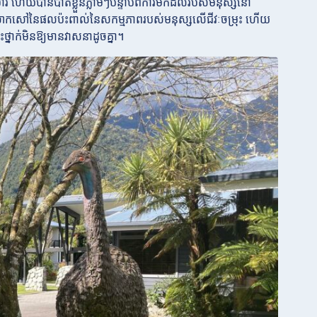
 ហើយបានបាត់ខ្លួនភ្លាមៗបន្ទាប់ពីការមកដល់របស់មនុស្សនៅ
៏សោកសៅនៃផលប៉ះពាល់នៃសកម្មភាពរបស់មនុស្សលើជីវៈចម្រុះ ហើយ
ះថ្នាក់មិនឱ្យមានវាសនាដូចគ្នា។