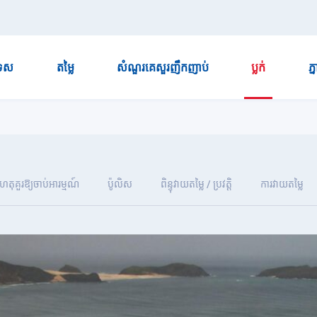
ទេស
តម្លៃ
សំណួរគេសួរញឹកញាប់
ប្លក់
ភ្
ហេតុគួរឱ្យចាប់អារម្មណ៍
ប៉ូលិស
ពិន្ទុវាយតម្លៃ / ប្រវត្តិ
ការវាយតម្លៃ