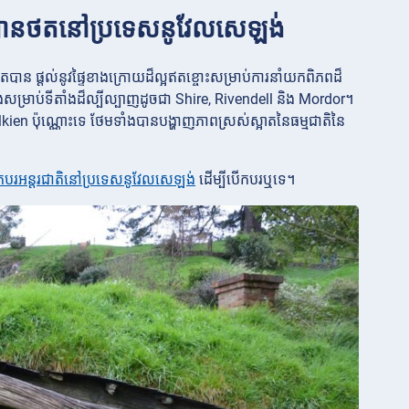
រូវបានថតនៅប្រទេសនូវែលសេឡង់
អាតបាន ផ្តល់នូវផ្ទៃខាងក្រោយដ៏ល្អឥតខ្ចោះសម្រាប់ការនាំយកពិភពដ៏
ែងសម្រាប់ទីតាំងដ៏ល្បីល្បាញដូចជា Shire, Rivendell និង Mordor។
n ប៉ុណ្ណោះទេ ថែមទាំងបានបង្ហាញភាពស្រស់ស្អាតនៃធម្មជាតិនៃ
កបរអន្តរជាតិនៅប្រទេសនូវែលសេឡង់
ដើម្បីបើកបរឬទេ។