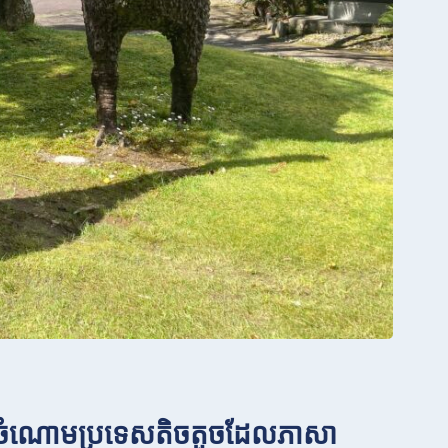
នុងចំណោមប្រទេសតិចតួចដែលភាសា