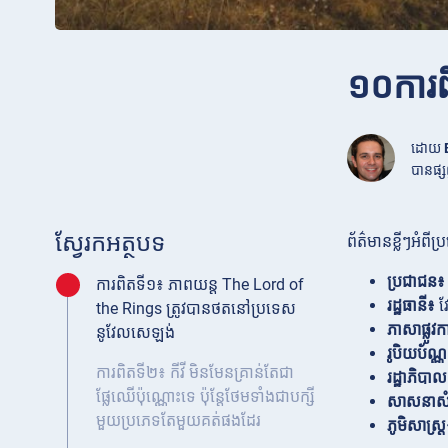
១០ការព
ដោយ
បានផ្ស
ស្វែរកអត្ថបទ
ព័ត៌មានខ្លីៗអំព
ប្រជាជន៖
ការពិតទី១៖ ភាពយន្ត The Lord of
រដ្ឋធានី៖
វ
the Rings ត្រូវបានថតនៅប្រទេស
ភាសាផ្លូវក
នូវែលសេឡង់
រូបិយប័ណ្
ការពិតទី២៖ កីវី មិនមែនគ្រាន់តែជា
រដ្ឋាភិបា
ផ្លែឈើប៉ុណ្ណោះទេ ប៉ុន្តែថែមទាំងជាបក្សី
សាសនាសំ
មួយប្រភេទតែមួយគត់ផងដែរ
ភូមិសាស្ត្