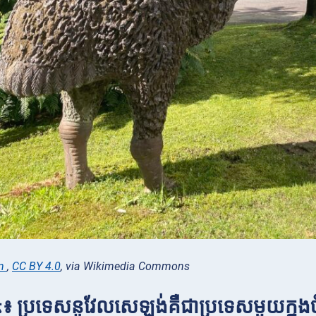
on
,
CC BY 4.0
, via Wikimedia Commons
ី៤៖ ប្រទេសនូវែលសេឡង់គឺជាប្រទេសមួយក្