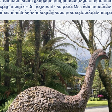
ះជាយ៉ាងណាក៏ដោយ ពួកវាត្រូវបានប្រមាញ់រហូតដល់ផុតពូជដោយប្រជាជនម៉ោរី
ឡង់ប្រហែលឆ្នាំ ១២៨០ គ្រិស្តសករាជ។ ការបាត់បង់ Moa គឺជាឧទាហរណ៍ដ
ំពីសារៈសំខាន់នៃកិច្ចខិតខំអភិរក្សដើម្បីការពារប្រភេទសត្វដែលកំពុងតែមានគ្រោ