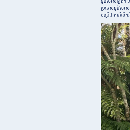
នូវែលសេឡង់។ ទោ
ប្រទេសនូវែលសេ
បម្រើជាការរំលឹកអ