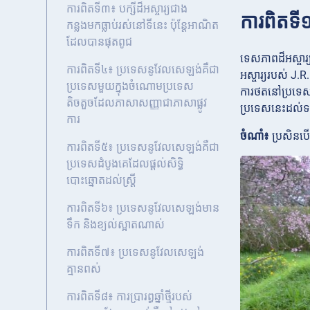
ការពិតទី៣៖ បក្សីដ៏អស្ចារ្យជាង
ការពិតទី
កន្លងមកធ្លាប់រស់នៅទីនេះ ប៉ុន្តែអាណិត
ដែលបានផុតពូជ
ទេសភាពដ៏អស្ចារ្
ការពិតទី៤៖ ប្រទេសនូវែលសេឡង់គឺជា
អស្ចារ្យរបស់ J.
ប្រទេសមួយក្នុងចំណោមប្រទេស
ការថតនៅប្រទេសន
តិចតួចដែលភាសាសញ្ញាជាភាសាផ្លូវ
ប្រទេសនេះដល់ទ
ការ
ចំណាំ៖
ប្រសិនបើអ
ការពិតទី៥៖ ប្រទេសនូវែលសេឡង់គឺជា
ប្រទេសដំបូងគេដែលផ្តល់សិទ្ធិ
បោះឆ្នោតដល់ស្ត្រី
ការពិតទី៦៖ ប្រទេសនូវែលសេឡង់មាន
ទឹក និងខ្យល់ស្អាតណាស់
ការពិតទី៧៖ ប្រទេសនូវែលសេឡង់
គ្មានពស់
ការពិតទី៨៖ ការប្រារព្ធឆ្នាំថ្មីរបស់