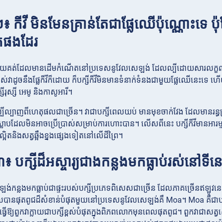
៖ កីវី មិនមែនគ្រាន់តែជាផ្លែឈើប៉ុណ្ណោះទេ ប៉
់ផងដែរ
ីតែមួយគត់ដែលមានដើមកំណើតនៅប្រទេសនូវែលសេឡង់ ដែលល្បីដោយសារលក្ខ
់វាដូចនឹងផ្លែកីវីក៏ដោយ ក៏បក្សីកីវីមិនមានទំនាក់ទំនងជាមួយផ្លែឈើនេះទេ ហ
ីរុស្សី អេមូ និងកាសូអារី។
ីដ៏ល្បីល្បាញពីហេតុផលជាច្រើន។ វាជាបក្សីពេលយប់ មានមុខចាក់វែង ដែលមានរន
្លាបដែលមិនអាចប្រើប្រាស់សម្រាប់ការហោះបាន។ លើសពីនេះ បក្សីកីវីមានអារម្មណ
វល្អិតនិងសត្វឆ្អឹងខ្នងផ្សេងទៀតនៅលើដីព្រៃ។
៖ បក្សីដ៏អស្ចារ្យជាងកន្លងមកធ្លាប់រស់នៅទី
ង់កន្លងមកធ្លាប់ជាផ្ទះរបស់បក្សីប្រភេទពិសេសជាច្រើន ដែលភាគច្រើនឥឡូវន
ដែលបានផុតពូជដ៏សំខាន់បំផុតមួយនៅប្រទេសនូវែលសេឡង់គឺ Moa។ Moa គឺជាប
) ធ្វើឱ្យពួកវាក្លាយជាបក្សីខ្ពស់បំផុតក្នុងពិភពលោកមុនពេលផុតពូជ។ ពួកវាជាសត្វស