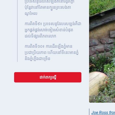
ប្រទេសនូវែលសេឡង់គឺនៅរដូវក្តៅ
ប៉ុន្តែវានៅតែមានក្បួនព្រះសង់តា
ណូអែល
ការពិតទី៩៖ ប្រទេសនូវែលសេឡង់គឺជា
អ្នកផ្គត់ផ្គង់សាច់ចៀមសំខាន់បំផុត
ដល់ទីផ្សារពិភពលោក
ការពិតទី១០៖ ការដើរឡើងភ្នំមាន
ប្រជាប្រិយភាព ហើយនៅទីនេះមានភ្នំ
និងភ្នំភ្លើងជាច្រើន
ដាក់ពាក្យស្នើ
Joe Ross fro