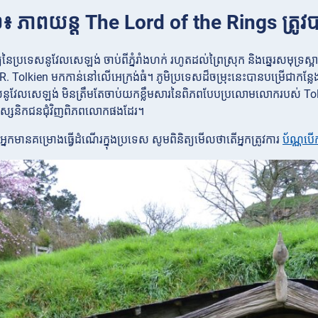
១៖ ភាពយន្ត The Lord of the Rings ត្
យនៃប្រទេសនូវែលសេឡង់ ចាប់ពីភ្នំរាំងហក់ រហូតដល់ព្រៃស្រុក និងឆ្នេរសមុទ្រស្
R.R. Tolkien មកកាន់នៅលើអេក្រង់ធំ។ ភូមិប្រទេសដ៏ចម្រុះនេះបានបម្រើជាកន្ល
ូវែលសេឡង់ មិនត្រឹមតែចាប់យកខ្លឹមសារនៃពិភពបែបប្រលោមលោករបស់ Tolkie
ស្សនិកជនជុំវិញពិភពលោកផងដែរ។
្នកមានគម្រោងធ្វើដំណើរក្នុងប្រទេស សូមពិនិត្យមើលថាតើអ្នកត្រូវការ
ប័ណ្ណបើ