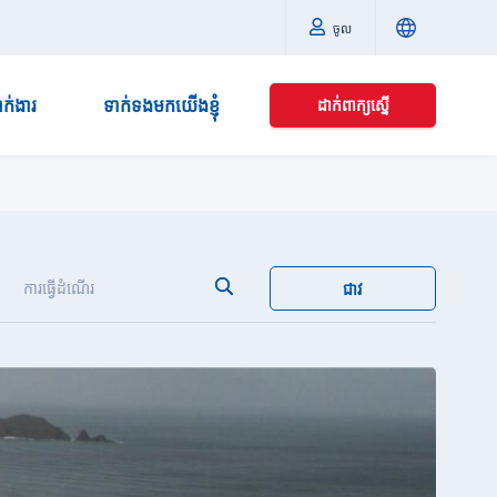
ចូល
នាក់ងារ
ទាក់ទងមកយើងខ្ញុំ
ដាក់ពាក្យស្នើ
ការធ្វើដំណើរ
ជាវ