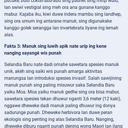
pucuke, bulu coklat-abu-abu sing padhet sing mirip wulu,
lan swiwi vestigial sing meh ora ana gunane kanggo
mabur. Kajaba iku, kiwi duwe indera mambu sing landhep,
sing ora umum ing antarane manuk, sing digunakake
kanggo golek serangga lan invertebrata liyane ing lemah
alas.
Fakta 3: Manuk sing luwih apik nate urip ing kene
nanging sayangé wis punah
Selandia Baru nate dadi omahe sawetara spesies manuk
unik, akèh sing saiki wis punah amarga aktivitas
manungsa lan introduksi spesies invasif. Salah sawijining
manuk punah sing paling misuwur saka Selandia Baru
yaiku Moa. Moa yaiku manuk gedhe sing ora bisa mabur,
sawetara spesies tekan dhuwur nganti 3,6 meter (12 kaki),
nggawe dheweke dadi manuk paling dhuwur ing donya
sadurunge punah. Dheweke herbivora lan duwe peran
ekologis sing penting ing alas Selandia Baru. Nanging,
dheweke diburu nganti punah dening wong Maori lan ilang