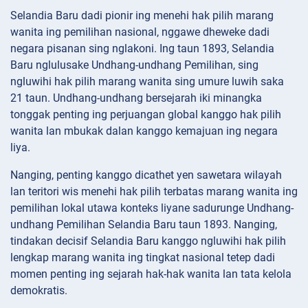
Selandia Baru dadi pionir ing menehi hak pilih marang
wanita ing pemilihan nasional, nggawe dheweke dadi
negara pisanan sing nglakoni. Ing taun 1893, Selandia
Baru nglulusake Undhang-undhang Pemilihan, sing
ngluwihi hak pilih marang wanita sing umure luwih saka
21 taun. Undhang-undhang bersejarah iki minangka
tonggak penting ing perjuangan global kanggo hak pilih
wanita lan mbukak dalan kanggo kemajuan ing negara
liya.
Nanging, penting kanggo dicathet yen sawetara wilayah
lan teritori wis menehi hak pilih terbatas marang wanita ing
pemilihan lokal utawa konteks liyane sadurunge Undhang-
undhang Pemilihan Selandia Baru taun 1893. Nanging,
tindakan decisif Selandia Baru kanggo ngluwihi hak pilih
lengkap marang wanita ing tingkat nasional tetep dadi
momen penting ing sejarah hak-hak wanita lan tata kelola
demokratis.