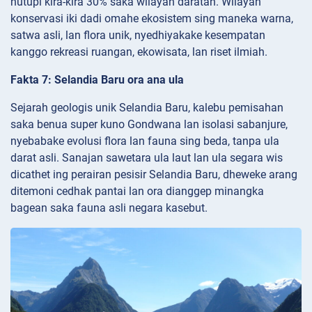
nutupi kira-kira 30% saka wilayah daratan. Wilayah
konservasi iki dadi omahe ekosistem sing maneka warna,
satwa asli, lan flora unik, nyedhiyakake kesempatan
kanggo rekreasi ruangan, ekowisata, lan riset ilmiah.
Fakta 7: Selandia Baru ora ana ula
Sejarah geologis unik Selandia Baru, kalebu pemisahan
saka benua super kuno Gondwana lan isolasi sabanjure,
nyebabake evolusi flora lan fauna sing beda, tanpa ula
darat asli. Sanajan sawetara ula laut lan ula segara wis
dicathet ing perairan pesisir Selandia Baru, dheweke arang
ditemoni cedhak pantai lan ora dianggep minangka
bagean saka fauna asli negara kasebut.