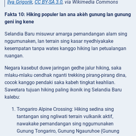
Ilya Grigorik
,
CC BY-SA 3.0
, via Wikimedia Commons
Fakta 10: Hiking populer lan ana akèh gunung lan gunung
geni ing kene
Selandia Baru misuwur amarga pemandangan alam sing
nggumunaken, lan terrain sing kasar nyedhiyakake
kesempatan tanpa wates kanggo hiking lan petualangan
ruangan.
Negara kasebut duwe jaringan gedhe jalur hiking, saka
mlaku-mlaku cendhak nganti trekking pirang-pirang dina,
cocok kanggo pendaki saka kabeh tingkat keahlian.
Sawetara tujuan hiking paling ikonik ing Selandia Baru
kalebu:
Tongariro Alpine Crossing: Hiking sedina sing
tantangan sing ngliwati terrain vulkanik aktif,
nawakake pemandangan sing nggumunaken
Gunung Tongariro, Gunung Ngauruhoe (Gunung