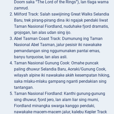
Doom saka “The Lord of the Rings”), lan tlaga warna
zamrud.
Milford Track: Salah sawijining Great Walks Selandia
Baru, trek pirang-pirang dina iki ngajak pendaki liwat
Taman Nasional Fiordland, nuduhake fjord dramatis,
grojogan, lan alas udan sing ijo.
Abel Tasman Coast Track: Dumunung ing Taman
Nasional Abel Tasman, jalur pesisir iki nawakake
pemandangan sing nggumunaken pantai emas,
banyu turquoise, lan alas asli.
Taman Nasional Gunung Cook: Omahe puncak
paling dhuwur Selandia Baru, Aoraki/Gunung Cook,
wilayah alpine iki nawakake akèh kesempatan hiking,
saka mlaku-mlaku gampang nganti pendakian sing
tantangan.
Taman Nasional Fiordland: Kanthi gunung-gunung
sing dhuwur, fjord jero, lan alam liar sing murni,
Fiordland minangka swarga kanggo pendaki,
nawakake macem-macem jalur, kalebu Kepler Track