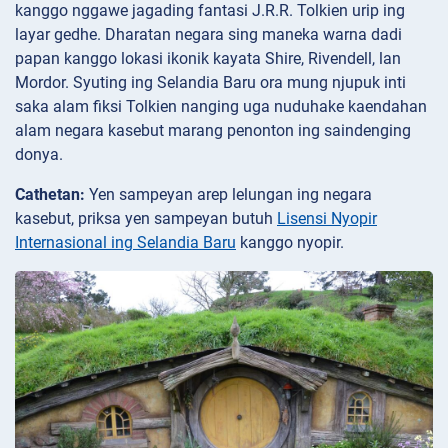
kanggo nggawe jagading fantasi J.R.R. Tolkien urip ing
layar gedhe. Dharatan negara sing maneka warna dadi
papan kanggo lokasi ikonik kayata Shire, Rivendell, lan
Mordor. Syuting ing Selandia Baru ora mung njupuk inti
saka alam fiksi Tolkien nanging uga nuduhake kaendahan
alam negara kasebut marang penonton ing saindenging
donya.
Cathetan:
Yen sampeyan arep lelungan ing negara
kasebut, priksa yen sampeyan butuh
Lisensi Nyopir
Internasional ing Selandia Baru
kanggo nyopir.