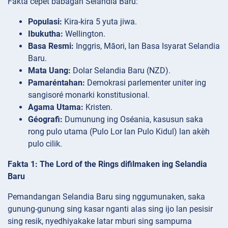
Fakta cepet babagan Selandia Baru:
Populasi:
Kira-kira 5 yuta jiwa.
Ibukutha:
Wellington.
Basa Resmi:
Inggris, Māori, lan Basa Isyarat Selandia
Baru.
Mata Uang:
Dolar Selandia Baru (NZD).
Pamaréntahan:
Demokrasi parlementer uniter ing
sangisoré monarki konstitusional.
Agama Utama:
Kristen.
Géografi:
Dumunung ing Oséania, kasusun saka
rong pulo utama (Pulo Lor lan Pulo Kidul) lan akèh
pulo cilik.
Fakta 1: The Lord of the Rings difilmaken ing Selandia
Baru
Pemandangan Selandia Baru sing nggumunaken, saka
gunung-gunung sing kasar nganti alas sing ijo lan pesisir
sing resik, nyedhiyakake latar mburi sing sampurna