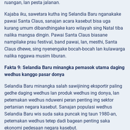
ruangan, lan pesta jalanan.
Kajaba iku, sawetara kutha ing Selandia Baru nganakake
pawai Santa Claus, sanajan acara kasebut bisa uga
kurang umum dibandhingake karo wilayah sing Natal tiba
nalika mangsa dingin. Pawai Santa Claus biasane
nampilake prau festival, band pawai, lan, mesthi, Santa
Claus dhewe, sing nyenengake bocah-bocah lan kulawarga
nalika nggawa musim liburan.
Fakta 9: Selandia Baru minangka pemasok utama daging
wedhus kanggo pasar donya
Selandia Baru minangka salah sawijining eksportir paling
gedhe daging wedhus lan produk wedhus ing donya, lan
peternakan wedhus nduweni peran penting ing sektor
pertanian negara kasebut. Sanajan populasi wedhus
Selandia Baru wis suda saka puncak ing taun 1980-an,
peternakan wedhus tetep dadi bagean penting saka
ekonomi pedesaan negara kasebut.