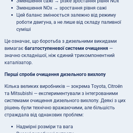
Зменшення сажі → різке зростання рівня NOx
Зменшення NOx → зростання рівня сажі
Цей баланс змінюється залежно від режиму
роботи двигуна, а не лише від складу паливної
суміші
Це означає, що боротьба з дизельними викидами
вимагає
багатоступеневої системи очищення
—
значно складнішої, ніж єдиний трикомпонентний
каталізатор.
Перші спроби очищення дизельного вихлопу
Кілька великих виробників — зокрема Toyota, Citroën
та Mitsubishi — експериментували з інтегрованими
системами очищення дизельного вихлопу. Деякі з цих
рішень були технічно вражаючими, але більшість
страждала від однакових проблем:
Надмірні розміри та вага