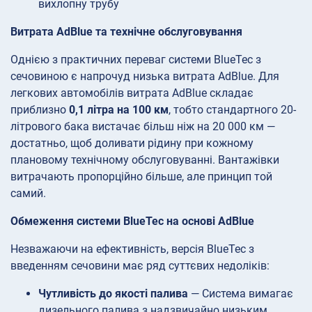
вихлопну трубу
Витрата AdBlue та технічне обслуговування
Однією з практичних переваг системи BlueTec з
сечовиною є напрочуд низька витрата AdBlue. Для
легкових автомобілів витрата AdBlue складає
приблизно
0,1 літра на 100 км
, тобто стандартного 20-
літрового бака вистачає більш ніж на 20 000 км —
достатньо, щоб доливати рідину при кожному
плановому технічному обслуговуванні. Вантажівки
витрачають пропорційно більше, але принцип той
самий.
Обмеження системи BlueTec на основі AdBlue
Незважаючи на ефективність, версія BlueTec з
введенням сечовини має ряд суттєвих недоліків:
Чутливість до якості палива
— Система вимагає
дизельного палива з надзвичайно низьким