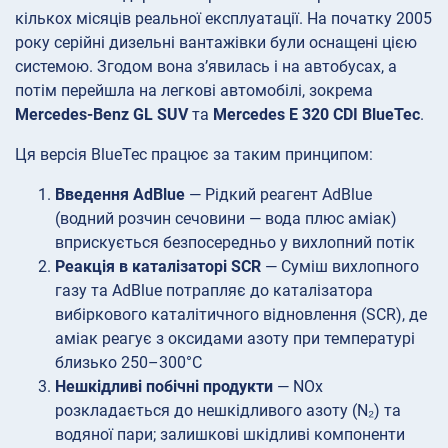
кількох місяців реальної експлуатації. На початку 2005
року серійні дизельні вантажівки були оснащені цією
системою. Згодом вона з’явилась і на автобусах, а
потім перейшла на легкові автомобілі, зокрема
Mercedes-Benz GL SUV
та
Mercedes E 320 CDI BlueTec
.
Ця версія BlueTec працює за таким принципом:
Введення AdBlue
— Рідкий реагент AdBlue
(водний розчин сечовини — вода плюс аміак)
вприскується безпосередньо у вихлопний потік
Реакція в каталізаторі SCR
— Суміш вихлопного
газу та AdBlue потрапляє до каталізатора
вибіркового каталітичного відновлення (SCR), де
аміак реагує з оксидами азоту при температурі
близько 250–300°C
Нешкідливі побічні продукти
— NOx
розкладається до нешкідливого азоту (N₂) та
водяної пари; залишкові шкідливі компоненти