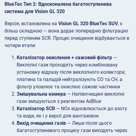
BlueTec Тип 2: Вдосконалена багатоступенева
система для Vision GL 320
Версія, встановлена на
Vision GL 320 BlueTec SUV
, є
більш складною — вона додає попередню фільтрацію
перед ступенем SCR. Процес очищення відбувається в
чотири етапи:
Каталізатор окислення + сажовий фільтр
—
Вихлопні гази проходять через комбіновану
установку відразу після вихлопного колектора;
платина та паладій нейтралізують CO та CH, а
фільтр уловлює та окислює сажові частинки
Змішувальна камера
— Напівочищені вихлопні
гази змішуються з реагентом AdBlue
Каталізатор SCR
— NOx відновлюється до азоту
та води, як і у версії для вантажівок
Вихід очищених газів
— Лише після цього
багатоступеневого процесу гази виходять через