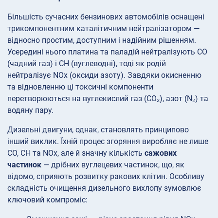
Більшість сучасних бензинових автомобілів оснащені
трикомпонентним каталітичним нейтралізатором —
відносно простим, доступним і надійним рішенням.
Усередині нього платина та паладій нейтралізують CO
(чадний газ) і CH (вуглеводні), тоді як родій
нейтралізує NOx (оксиди азоту). Завдяки окисненню
та відновленню ці токсичні компоненти
перетворюються на вуглекислий газ (CO₂), азот (N₂) та
водяну пару.
Дизельні двигуни, однак, становлять принципово
інший виклик. Їхній процес згоряння виробляє не лише
CO, CH та NOx, але й значну кількість
сажових
частинок
— дрібних вуглецевих частинок, що, як
відомо, сприяють розвитку ракових клітин. Особливу
складність очищення дизельного вихлопу зумовлює
ключовий компроміс: