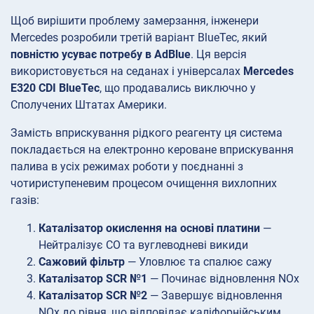
Щоб вирішити проблему замерзання, інженери
Mercedes розробили третій варіант BlueTec, який
повністю усуває потребу в AdBlue
. Ця версія
використовується на седанах і універсалах
Mercedes
E320 CDI BlueTec
, що продавались виключно у
Сполучених Штатах Америки.
Замість вприскування рідкого реагенту ця система
покладається на електронно кероване вприскування
палива в усіх режимах роботи у поєднанні з
чотириступеневим процесом очищення вихлопних
газів:
Каталізатор окислення на основі платини
—
Нейтралізує CO та вуглеводневі викиди
Сажовий фільтр
— Уловлює та спалює сажу
Каталізатор SCR №1
— Починає відновлення NOx
Каталізатор SCR №2
— Завершує відновлення
NOx до рівня, що відповідає каліфорнійським