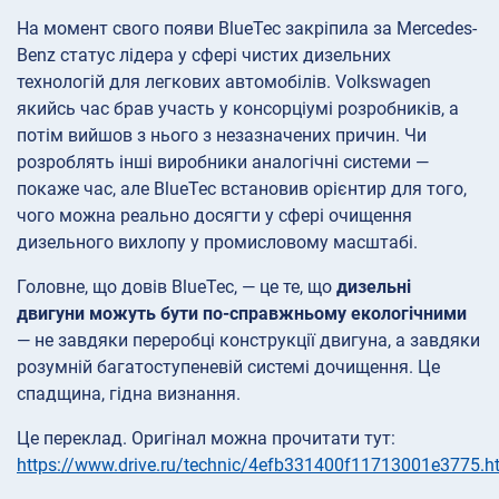
На момент свого появи BlueTec закріпила за Mercedes-
Benz статус лідера у сфері чистих дизельних
технологій для легкових автомобілів. Volkswagen
якийсь час брав участь у консорціумі розробників, а
потім вийшов з нього з незазначених причин. Чи
розроблять інші виробники аналогічні системи —
покаже час, але BlueTec встановив орієнтир для того,
чого можна реально досягти у сфері очищення
дизельного вихлопу у промисловому масштабі.
Головне, що довів BlueTec, — це те, що
дизельні
двигуни можуть бути по-справжньому екологічними
— не завдяки переробці конструкції двигуна, а завдяки
розумній багатоступеневій системі дочищення. Це
спадщина, гідна визнання.
Це переклад. Оригінал можна прочитати тут:
https://www.drive.ru/technic/4efb331400f11713001e3775.h