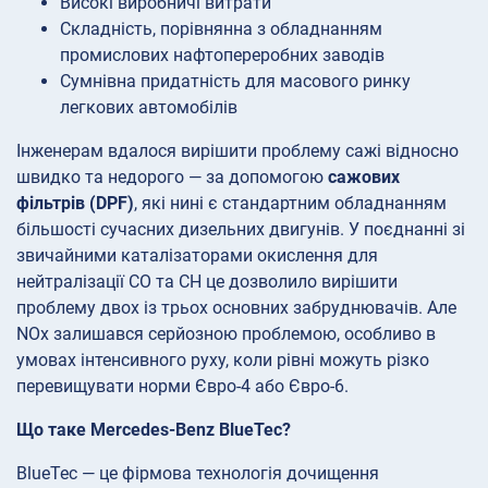
Високі виробничі витрати
Складність, порівнянна з обладнанням
промислових нафтопереробних заводів
Сумнівна придатність для масового ринку
легкових автомобілів
Інженерам вдалося вирішити проблему сажі відносно
швидко та недорого — за допомогою
сажових
фільтрів (DPF)
, які нині є стандартним обладнанням
більшості сучасних дизельних двигунів. У поєднанні зі
звичайними каталізаторами окислення для
нейтралізації CO та CH це дозволило вирішити
проблему двох із трьох основних забруднювачів. Але
NOx залишався серйозною проблемою, особливо в
умовах інтенсивного руху, коли рівні можуть різко
перевищувати норми Євро-4 або Євро-6.
Що таке Mercedes-Benz BlueTec?
BlueTec — це фірмова технологія дочищення