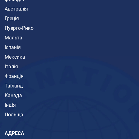
Австралія
Греція
Пуерто-Рико
Мальта
Іспанія
Мексика
Італія
Франція
Таїланд
Канада
Індія
Польща
АДРЕСА