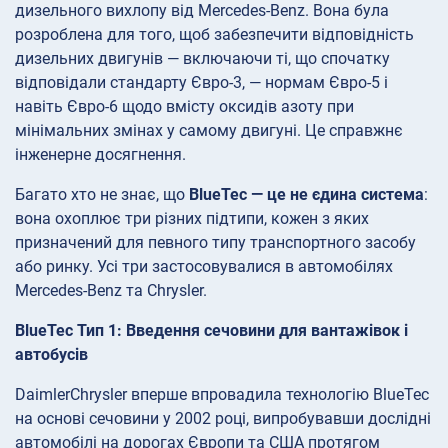
дизельного вихлопу від Mercedes-Benz. Вона була
розроблена для того, щоб забезпечити відповідність
дизельних двигунів — включаючи ті, що спочатку
відповідали стандарту Євро-3, — нормам Євро-5 і
навіть Євро-6 щодо вмісту оксидів азоту при
мінімальних змінах у самому двигуні. Це справжнє
інженерне досягнення.
Багато хто не знає, що
BlueTec — це не єдина система
:
вона охоплює три різних підтипи, кожен з яких
призначений для певного типу транспортного засобу
або ринку. Усі три застосовувалися в автомобілях
Mercedes-Benz та Chrysler.
BlueTec Тип 1: Введення сечовини для вантажівок і
автобусів
DaimlerChrysler вперше впровадила технологію BlueTec
на основі сечовини у 2002 році, випробувавши дослідні
автомобілі на дорогах Європи та США протягом