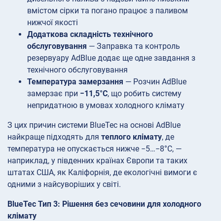
вмістом сірки та погано працює з паливом
нижчої якості
Додаткова складність технічного
обслуговування
— Заправка та контроль
резервуару AdBlue додає ще одне завдання з
технічного обслуговування
Температура замерзання
— Розчин AdBlue
замерзає при
−11,5°C
, що робить систему
непридатною в умовах холодного клімату
З цих причин системи BlueTec на основі AdBlue
найкраще підходять для
теплого клімату
, де
температура не опускається нижче −5…−8°C, —
наприклад, у південних країнах Європи та таких
штатах США, як Каліфорнія, де екологічні вимоги є
одними з найсуворіших у світі.
BlueTec Тип 3: Рішення без сечовини для холодного
клімату