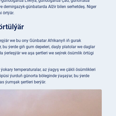
k-gündogarda Liwiýa, gündogarda Çad, günortada
e demirgazyk-günbatarda Alžir bilen serhetdeş. Niger
 örtýär.
örtülýär
eşýär we bu ony Günbatar Afrikanyň iň gurak
, bu ýerde giň gum depeleri, daşly platolar we daglar
da ýerleşýär we aşa şertleri we seýrek ösümlik örtügi
ýokary temperaturalar, az ýagyş we çäkli ösümlikleri
köpüsi ýurduň günorta böleginde ýaşaýar, bu ýerde
s ýumşak şertleri berýär.