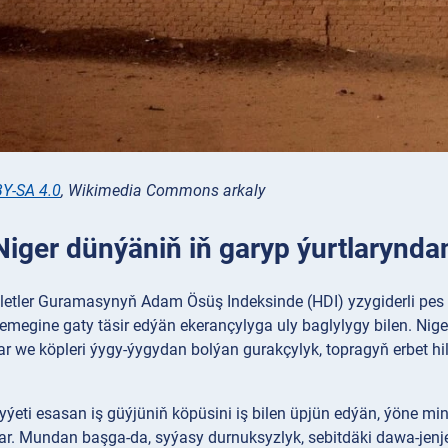
Y-SA 4.0
, Wikimedia Commons arkaly
Niger dünýäniň iň garyp ýurtlaryndan
lletler Guramasynyň Adam Ösüş Indeksinde (HDI) yzygiderli pes o
megine gaty täsir edýän ekerançylyga uly baglylygy bilen. Nig
 we köpleri ýygy-ýygydan bolýan gurakçylyk, topragyň erbet hili
yýeti esasan iş güýjüniň köpüsini iş bilen üpjün edýän, ýöne 
ar. Mundan başga-da, syýasy durnuksyzlyk, sebitdäki dawa-jenje