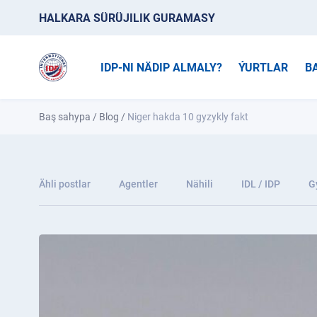
HALKARA SÜRÜJILIK GURAMASY
IDP-NI NÄDIP ALMALY?
ÝURTLAR
B
Baş sahypa
/
Blog
/
Niger hakda 10 gyzykly fakt
Ähli postlar
Agentler
Nähili
IDL / IDP
G