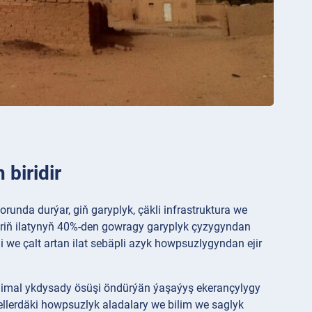
 biridir
runda durýar, giň garyplyk, çäkli infrastruktura we
eriň ilatynyň 40%-den gowragy garyplyk çyzygyndan
 we çalt artan ilat sebäpli azyk howpsuzlygyndan ejir
minimal ykdysady ösüşi öndürýän ýaşaýyş ekerançylygy
llerdäki howpsuzlyk aladalary we bilim we saglyk