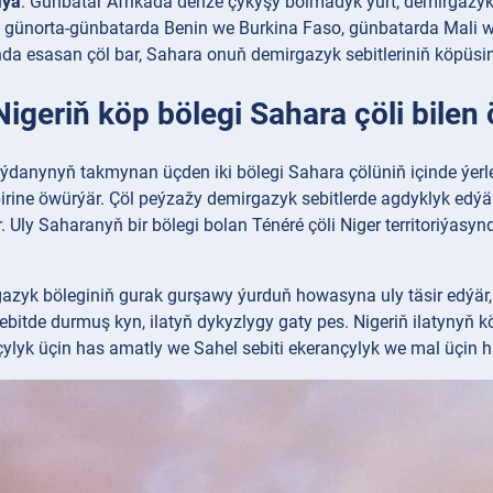
iýa
: Günbatar Afrikada deňze çykyşy bolmadyk ýurt, demirgazy
, günorta-günbatarda Benin we Burkina Faso, günbatarda Mali w
da esasan çöl bar, Sahara onuň demirgazyk sebitleriniň köpüsini
Nigeriň köp bölegi Sahara çöli bilen 
eýdanynyň takmynan üçden iki bölegi Sahara çölüniň içinde ýerl
irine öwürýär. Çöl peýzažy demirgazyk sebitlerde agdyklyk edýär
. Uly Saharanyň bir bölegi bolan Ténéré çöli Niger territoriýasyn
azyk böleginiň gurak gurşawy ýurduň howasyna uly täsir edýär, 
ebitde durmuş kyn, ilatyň dykyzlygy gaty pes. Nigeriň ilatynyň 
ylyk üçin has amatly we Sahel sebiti ekerançylyk we mal üçin ha