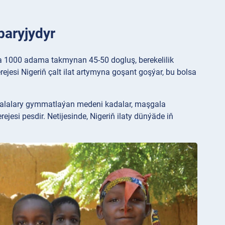
baryjydyr
da 1000 adama takmynan 45-50 dogluş, berekelilik
ejesi Nigeriň çalt ilat artymyna goşant goşýar, bu bolsa
aşgalalary gymmatlaýan medeni kadalar, maşgala
jesi pesdir. Netijesinde, Nigeriň ilaty dünýäde iň