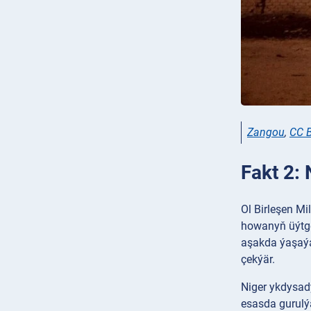
Zangou
,
CC B
Fakt 2: 
Ol Birleşen Mi
howanyň üýtge
aşakda ýaşaýar
çekýär.
Niger ykdysad
esasda gurulý