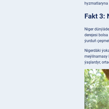
hyzmatlaryna ç
Fakt 3:
Niger dünýäde
derejesi bolsa
ýurduň çeşmele
Nigerdäki ýok
meýilnamasy hy
ýaşlardyr, ort