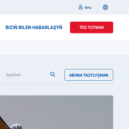
Giriş
BIZIŇ BILEN HABARLAŞYŇ
ÝÜZ TUTMAK
Syýahat
ABUNA ÝAZYLYŞMAK