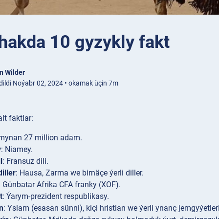
hakda 10 gyzykly fakt
n Wilder
dildi Noýabr 02, 2024 • okamak üçin 7m
lt faktlar:
kmynan 27 million adam.
y
: Niamey.
l
: Fransuz dili.
iller
: Hausa, Zarma we birnäçe ýerli diller.
: Günbatar Afrika CFA franky (XOF).
t
: Ýarym-prezident respublikasy.
n
: Yslam (esasan sünni), kiçi hristian we ýerli ynanç jemgyýetleri