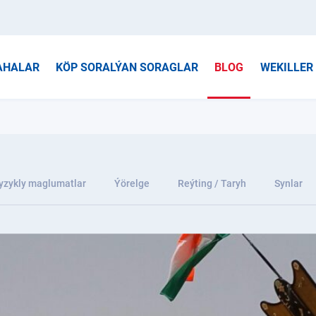
AHALAR
KÖP SORALÝAN SORAGLAR
BLOG
WEKILLER
yzykly maglumatlar
Ýörelge
Reýting / Taryh
Synlar