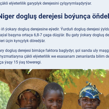
äkli elýeterlilik garyplyk derejesini çylşyrymlaşdyrýar.
 Niger dogluş derejesi boýunça öňde
 iň ýokary dogluş derejesine eýedir. Ýurduň dogluş derejesi ýyl
 aýal başyna ortaça 6,8-7 çaga düşýär. Bu gaty ýokary dogluş der
ri üçin kynçylyk döredýär.
ary dogluş derejesi birnäçe faktora baglydyr, şol sanda uly m
zmatlaryna çäkli elýeterlilik we esasanam zenanlarda bilim dere
aça ýaşy 15 ýaş töweregi.