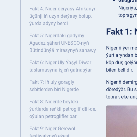
Geograf
Nigeriýa
Fakt 4: Niger derýasy Afrikanyň
topragyn
üçünji iň uzyn derýasy bolup,
ýurda adyny berdi
Fakt 1: 
Fakt 5: Nigerdäki gadymy
Agadez şäheri UNESCO-nyň
Nigeriň ýer m
Bütindünýä mirasynyň sanawy
ýurtlaryndan b
köp duş gelýär
Fakt 6: Niger Uly Ýaşyl Diwar
bilen bellidir.
taslamasyna işjeň gatnaşýar
Nigeriň demirg
Fakt 7: Iň uly goragly
döredýär. Bu s
sebitlerden biri Nigerde
toprak ekeranç
Fakt 8: Nigerde beýleki
ýurtlarda reňkli petroglif däl-de,
oýulan petroglifler bar
Fakt 9: Niger Gerewol
festiwalynyň eýesi