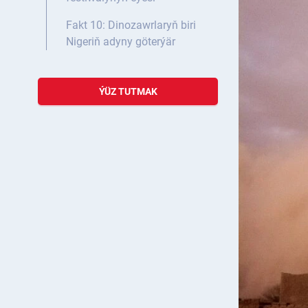
Fakt 10: Dinozawrlaryň biri
Nigeriň adyny göterýär
ÝÜZ TUTMAK