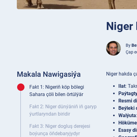
Niger 
By
Be
Çap e
Makala Nawigasiýa
Niger hakda ça
Ilat
: Ta
Fakt 1: Nigeriň köp bölegi
Paýtagt
Sahara çöli bilen örtülýär
Resmi di
Fakt 2: Niger dünýäniň iň garyp
Beýleki d
ýurtlaryndan biridir
Walýuta
Höküme
Fakt 3: Niger dogluş derejesi
Esasy di
boýunça öňdebaryjydyr