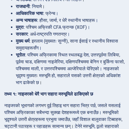
राजधानी
: नियामे।
आधिकारिक भाषा
: फ्रेन्च।
अन्य भाषाहरू
: हौसा, जार्मा, र धेरै स्थानीय भाषाहरू।
मुद्रा
: पश्चिम अफ्रिकी CFA फ्रान्क (XOF)।
सरकार
: अर्ध-राष्ट्रपति गणतन्त्र।
मुख्य धर्म
: इस्लाम (मुख्यतः सुन्नी), साना ईसाई र स्थानीय विश्वास
समुदायहरूसँग।
भूगोल
: पश्चिम अफ्रिकामा स्थित स्थलबद्ध देश, उत्तरपूर्वमा लिबिया,
पूर्वमा चाड, दक्षिणमा नाइजेरिया, दक्षिणपश्चिममा बेनिन र बुर्किना फासो,
पश्चिममा माली, र उत्तरपश्चिममा अल्जेरियाले घेरिएको। नाइजरको
भूदृश्य मुख्यतः मरुभूमि हो, सहाराले यसको उत्तरी क्षेत्रको अधिकांश
भाग ढाकेको छ।
तथ्य १: नाइजरको धेरै भाग सहारा मरुभूमिले ढाकिएको छ
नाइजरको भूभागको लगभग दुई तिहाइ भाग सहारा भित्र पर्छ, जसले यसलाई
पश्चिम अफ्रिकाका सबैभन्दा सुक्खा देशहरूमध्ये एक बनाउँछ। मरुभूमिको
भूदृश्यले उत्तरी क्षेत्रहरूमा प्रभुत्व जमाउँछ, जहाँ विशाल बालुवाका टिब्बाहरू,
चट्टानी पठारहरू र पहाडहरू सामान्य छन्। टेनेरे मरुभूमि, ठूलो सहाराको