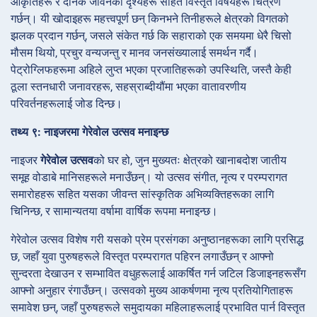
आकृतिहरू र दैनिक जीवनका दृश्यहरू सहित विस्तृत विषयहरू चित्रण
गर्छन्। यी खोदाइहरू महत्त्वपूर्ण छन् किनभने तिनीहरूले क्षेत्रको विगतको
झलक प्रदान गर्छन्, जसले संकेत गर्छ कि सहाराको एक समयमा धेरै चिसो
मौसम थियो, प्रचुर वन्यजन्तु र मानव जनसंख्यालाई समर्थन गर्दै।
पेट्रोग्लिफहरूमा अहिले लुप्त भएका प्रजातिहरूको उपस्थिति, जस्तै केही
ठूला स्तनधारी जनावरहरू, सहस्राब्दीयौंमा भएका वातावरणीय
परिवर्तनहरूलाई जोड दिन्छ।
तथ्य ९: नाइजरमा गेरेवोल उत्सव मनाइन्छ
नाइजर
गेरेवोल उत्सव
को घर हो, जुन मुख्यतः क्षेत्रको खानाबदोश जातीय
समूह वोडाबे मानिसहरूले मनाउँछन्। यो उत्सव संगीत, नृत्य र परम्परागत
समारोहहरू सहित यसका जीवन्त सांस्कृतिक अभिव्यक्तिहरूका लागि
चिनिन्छ, र सामान्यतया वर्षामा वार्षिक रूपमा मनाइन्छ।
गेरेवोल उत्सव विशेष गरी यसको प्रेम प्रसंगका अनुष्ठानहरूका लागि प्रसिद्ध
छ, जहाँ युवा पुरुषहरूले विस्तृत परम्परागत पहिरन लगाउँछन् र आफ्नो
सुन्दरता देखाउन र सम्भावित वधुहरूलाई आकर्षित गर्न जटिल डिजाइनहरूसँग
आफ्नो अनुहार रंगाउँछन्। उत्सवको मुख्य आकर्षणमा नृत्य प्रतियोगिताहरू
समावेश छन्, जहाँ पुरुषहरूले समुदायका महिलाहरूलाई प्रभावित पार्न विस्तृत