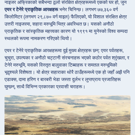
नाइजर अफ्रिकाको सबैभन्दा ठूलो संरक्षित क्षेत्रहरूमध्ये एकको घर हो, जुन
एयर र टेनेरे प्राकृतिक आरक्षहरू
भनेर चिनिन्छ। लगभग ७७,३६० वर्ग
किलोमिटर (लगभग २९,८७० वर्ग माइल) फैलिएको, यो विशाल संरक्षित क्षेत्र
उत्तरी नाइजरमा, सहारा मरुभूमि भित्र अवस्थित छ। यसको अनौठो
प्राकृतिक र सांस्कृतिक महत्त्वका कारण यो १९९१ मा युनेस्को विश्व सम्पदा
स्थलको रूपमा नामकरण गरिएको थियो।
एयर र टेनेरे प्राकृतिक आरक्षहरूमा दुई मुख्य क्षेत्रहरू छन्: एयर पर्वतहरू,
चुचुरा, उपत्यका र अनौठो चट्टानी संरचनाहरू भएको कठोर पर्वत श्रृंखला, र
टेनेरे मरुभूमि, यसको विस्तृत बालुवाका टिब्बाहरू र समतल मरुभूमिको
भूदृश्यले विशेषता। यो क्षेत्र सहाराका थोरै ठाउँहरूमध्ये एक हो जहाँ अझै पनि
एडाक्स, दामा हरिण र बारबरी भेडा जस्ता दुर्लभ र लुप्तप्राय प्रजातिहरू
घुम्छन्, साथै विभिन्न प्रकारका प्रवासी चराहरू।