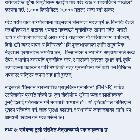
सेनेगलदेखि पूर्वमा जिबुतीसम्म महाद्वीप पार गरेर रूख र वनस्पतिको “पर्खाल”
कल्पना गर्छ, ८,००० किलोमिटर (५,००० माइल) भन्दा बढी ढाकेर।
ग्रेट ग्रीन वाल परियोजनामा नाइजरको संलग्नता महत्त्वपूर्ण छ, किनकि देशले
मरुभूमिकरण र माटोको क्षयबाट महत्त्वपूर्ण चुनौतीहरू सामना गर्दछ, जसले
कृषि र जीविकोपार्जनलाई असर गर्छ। नाइजरमा यो परियोजनामा वनीकरण,
दिगो भूमि व्यवस्थापन, र बिग्रिएको भूमि पुनर्स्थापनाका लागि समुदायिक
नेतृत्वका प्रयासहरू समावेश छन्। किसानहरू र स्थानीय समुदायहरूले रूख
रोपेर, स्थानीय वनस्पति पुनर्जीवित गरेर, र माटोको गुणस्तर सुधार गर्न, कृषि
उत्पादकता बढाउन र पारिस्थितिकी तंत्र पुनर्स्थापना गर्न कृषि वन विधिहरू
अपनाएर सक्रिय रूपमा सहभागी हुन्छन्।
नाइजरले “किसान व्यवस्थापित प्राकृतिक पुनर्जीवन” (FMNR) मार्फत
उल्लेखनीय प्रगति गरेको छ, जुन खेतीयोग्य भूमिमा रूख र झाडीहरूको
पुनर्वृद्धिलाई प्रोत्साहन गर्ने नवाचारी अभ्यास हो। यो दृष्टिकोणले बिग्रिएको
भूदृश्य परिवर्तन गर्न, खाद्य सुरक्षा बढाउन, र स्थानीय जनसंख्याका लागि थप
आम्दानी प्रदान गर्न मद्दत गरेको छ।
तथ्य ७: सबैभन्दा ठूलो संरक्षित क्षेत्रहरूमध्ये एक नाइजरमा छ