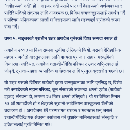
“नदीहरूको नदी” हो। नाइजर नदी यसले पार गर्ने देशहरूको अर्थव्यवस्था र
पारिस्थितिकी तंत्रका लागि आवश्यक छ, विविध वन्यजन्तुहरूलाई समर्थन गर्दै
र पश्चिम अफ्रिकाका लाखौं मानिसहरूका लागि महत्त्वपूर्ण स्रोतको रूपमा
सेवा गर्दै।
तथ्य ५: नाइजरको प्राचीन शहर अगादेज युनेस्को विश्व सम्पदा स्थल हो
अगादेज २०१३ मा विश्व सम्पदा सूचीमा लेखिएको थियो, यसको ऐतिहासिक
महत्त्व र अनौठो वास्तुकलाका लागि मान्यता प्राप्त। सहारा मरुभूमिको
किनारमा अवस्थित, अगादेज शताब्दीयौंदेखि पश्चिम र उत्तर अफ्रिकालाई
जोड्दै, ट्रान्स-सहारा व्यापारिक मार्गहरूका लागि प्रमुख क्रसरोड भएको छ।
यो शहर यसको विशिष्ट माटोको इट्टा वास्तुकलाका लागि प्रसिद्ध छ, विशेष
गरी
अगादेजको महान मस्जिद
, जुन संसारको सबैभन्दा अग्लो एडोब (माटोको
इट्टा) संरचना हो, लगभग २७ मिटर अग्लो उभिएको। यो प्रतिष्ठित मिनार
१६ औं शताब्दीको हो र क्षेत्रको सुडानो-साहेलियन वास्तुकला शैलीको
उदाहरण हो। अगादेजमा धेरै परम्परागत घरहरू र भवनहरू छन् जसले
शताब्दीयौंदेखि यस क्षेत्रमा बसोबास गर्ने तुआरेग मानिसहरूको संस्कृति र
इतिहासलाई प्रतिबिम्बित गर्छ।