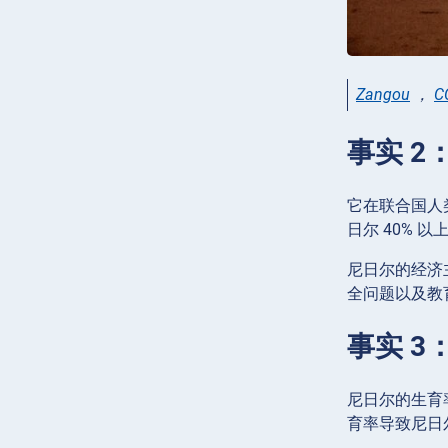
Zangou
，
C
事实 
它在联合国人
日尔 40%
尼日尔的经济
全问题以及教
事实 
尼日尔的生育率
育率导致尼日