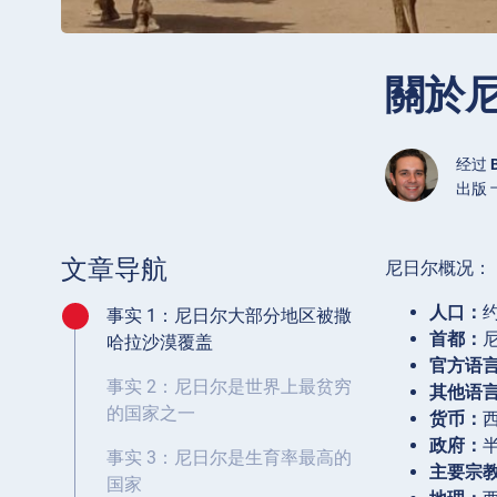
關於尼
经过
出版 十
文章导航
尼日尔概况：
人口：
约
事实 1：尼日尔大部分地区被撒
首都：
哈拉沙漠覆盖
官方语
事实 2：尼日尔是世界上最贫穷
其他语
的国家之一
货币：
西
政府：
事实 3：尼日尔是生育率最高的
主要宗
国家