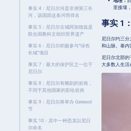
地理：
里接壤
事实 4：尼日尔河是非洲第三长
河，该国因这条河而得名
事实 
事实 5：尼日尔古城阿加德兹是
联合国教科文组织世界遗产
尼日尔约三分
和山脉。泰内
事实 6：尼日尔积极参与“绿色
长城”项目
尼日尔北部的
大多数人生活
事实 7：最大的保护区之一位于
尼日尔
事实 8：尼日尔有雕刻的岩画，
不同于其他国家的彩绘岩画
事实 9：尼日尔将举办 Gerewol
节
事实 10：其中一种恐龙以尼日
尔命名