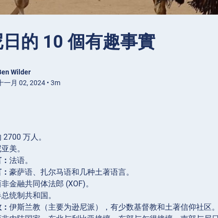
日的 10 個有趣事實
Ben Wilder
一月 02, 2024 • 3m
 2700 万人。
尼亚美。
言：
法语。
言：
豪萨语、扎尔马语和几种土著语言。
非金融共同体法郎 (XOF)。
半总统制共和国。
教：
伊斯兰教（主要为逊尼派），有少数基督教和土著信仰社区